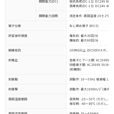
基準値を超えていることを示します。
いたものが、含有品と判明した場合などや
開閉能力(DC)
抵抗負荷(DC-12): DC24V 8A/DC
当社は、これら貴社製品のうち、外国
ことをご了承ください。
「－」：未確認です。当社販売部門へお問
誘導負荷(DC-13): DC24V 4A/DC
むを得ず変更することがあります。
為替および外国貿易法に定める商品
在庫状況および標準価格照会結果は、
い合わせください。
（以下｢規制貨物等」という）を輸出
記載している更新日時点での社内デー
開閉能力説明
測定条件: 周囲温度 20±2℃、
*EU RoHS指令（10物質）：
または国外への提供する場合は、日本
記
タに基づき作成されるものであり、閲
説明
鉛(Pb) 1000ppm以下、 水銀(Hg) 1000ppm以下、 カド
*中国RoHS10物質の基準値 (GB/T26572)：
国政府の輸出許可(または役務取引許
号
覧された時点での実際の在庫および標
ミウム(Cd) 100ppm以下、
Pb(鉛) :1000ppm、 Hg(水銀) : 1000ppm、 Cd(カドミウ
端子仕様
ねじ締め端子 (M3.5)
可)を取得するなどの必要な手続きを
六価クロム(Cr(Ⅵ)) 1000ppm以下、ポリ臭化ビフェニル
ム) : 100ppm、
準価格とは異なる場合があることをご
類(PBB) 1000ppm以下、ポリ臭化ジフェニルエーテル類
Cr(Ⅵ)(六価クロム) : 1000ppm、 PBBs(ポリ臭化ビフェ
とります。
了承ください。
許容操作頻度
電気的: 最大30回/分
(PBDE) 1000ppm以下、フタル酸ビス(2-エチルヘキシ
○
一定数以上の在庫あり
ニル類) : 1000ppm、 PBDEs(ポリ臭化ジフェニルエーテ
当社は規制貨物を破棄する場合は、完
ル) (DEHP)(別名：DOP) 1000ppm以下、フタル酸ブチ
機械的: 最大60回/分
正式な納期状況および標準価格はお客
ル類) : 1000ppm、
ルベンジル（BBP） 1000ppm以下、フタル酸ジブチル
全に破砕するなど、違法に輸出されな
DBP(フタル酸ジブチル) : 1000ppm、 DIBP(フタル酸ジ
様のお取引先、またはお客様担当のオ
（DBP） 1000ppm以下、フタル酸ジイソブチル
イソブチル) : 1000ppm、 BBP(フタル酸ブチルベンジ
△
一定数には満たないが在庫あり
いよう必要な手段を講じます。
絶縁抵抗
100MΩ以上 (DC500Vメガ、
ムロン制御機器販売店・当社販売員に
(DIBP) 1000ppm以下
ル) : 1000ppm、
当社は貴社製品を、核兵器、ミサイ
但し、RoHS指令で産業用監視および制御機器に対する
DEHP(フタル酸ビス(2-エチルヘキシル)) : 1000ppm
ご相談ください。
適用除外項目は除く。
耐電圧
各端子とアース間: AC2500V 50/
ル、化学兵器、生物兵器またはその他
－
在庫なし(最新の在庫状況につ
オムロン制御機器販売店や当社販売拠
フタル酸エステル類の４物質については閾値を超える意
同極端子間: AC2500V 50/60
武器並びにこれらの製造装置等に一切
いては、お客様のお取引先、ま
図的な使用がないことを確認しています。
点は「
販売ネットワーク
」をご確認
(初期値)
※2 環境保護使用期限
使用いたしません。
たはお客様担当のオムロン制御
ください。
当社は、貴社製品を第三者に販売する
機器販売店・当社販売員にご確
在庫状況および標準価格結果を当社の
耐振動
誤動作: 10～55Hz 複振幅 1.
※2 対応予定月
「ｅ」：有害物質（10物質）のすべてが基
場合は、上記1、2および3の内容を当
認ください)
事前の承諾なく第三者に漏洩または開
準値以下であることを示します。
該第三者に通知します。また当社は、
示しないようお願いします。
2
耐衝撃
誤動作: 最大1000m/s
(接点開
部品在庫の切り替え状況などにより、予定
「10」：通常の使用状況下において有害物
販売先および販売に係わる関係者が違
マイパーツ機能（部品リスト作成サー
空
受注生産機種、また在庫状況の
月が前後することがあります。
質が外部に漏えいし、環境に深刻な影響を
法に輸出するおそれがある場合は、取
周囲温度範囲
使用時: -25～55℃ (ただし
ビス）をご利用いただくには、I-Web
白
情報を公開していない機種
及ぼさない年数を意味します。
り引きをいたしません。
保存時: -40～80℃ (ただし
メンバーズにご登録されている必要が
「－」：未確認です。当社販売部門へお問
あります。
い合わせください。
周囲湿度範囲
使用時: 35～85%RH