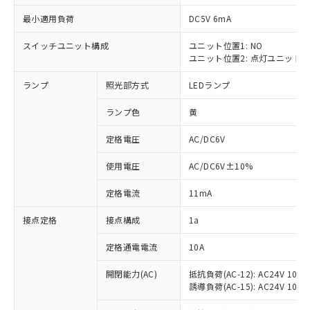
最小適用負荷
DC5V 6mA
スイッチユニット構成
ユニット位置1: NO
ユニット位置2: 点灯ユニット
※1 対応状況
ランプ
照光部方式
LEDランプ
対応済み：EU RoHS指令（10物質）の
非含有に対応した製品が提供可能な商品で
ランプ色
黄
す。
対応予定：EU RoHS指令（10物質）の非含
定格電圧
AC/DC6V
ご利用条件
有に対応した製品に切り替える予定のある
使用電圧
AC/DC6V±10%
商品です。
対応予定なし：EU RoHS指令（10物質）の
以下の条件をお読みいただき、同意のうえ
定格電流
11mA
非含有に非対応の商品で、対応品を出す予
ご利用ください。
定はありません。
接点定格
接点構成
1a
調査・確認中：EU RoHS指令（10物質）の
本サービスは、当社制御機器事業取扱
※1 中国RoHS○×表
非含有の対応状況を調査中または確認中の
商品の当社在庫状況および標準価格
定格通電電流
10A
商品です。
(税抜)を提供させていただくもので
「○」：最大均質材料含有率が中国RoHSの
非該当品：ライセンス料など無形物で、有
開閉能力(AC)
抵抗負荷(AC-12): AC24V 10A/A
す。
基準値以下であることを示します。
害物質有無と関係のない商品です。
誘導負荷(AC-15): AC24V 10A/AC
当社制御機器事業取扱商品の中には、
「×」：最大均質材料含有率が中国RoHSの
仕入先様の事情により、非含有部品として
本サービスの対象外となる商品もある