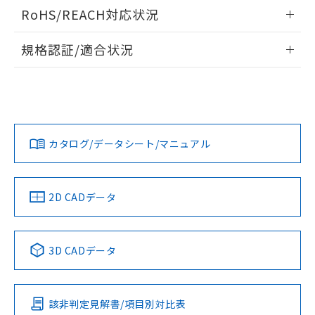
ログイン/会員登録いただくと、CADデータをダウンロー
RoHS/REACH対応状況
ドすることができます。
情報更新：2026/7/29
規格認証/適合状況
ログイン/会員登録
EU RoHS
注意事項・凡例
A30NL-MNM-TYA-G100-YAについての規格認証/適合状況に
ついては、「カスタマーサポートセンタ お客様相談室」また
は貴社担当オムロン営業員または販売店にお問い合わせくだ
対応状況
対応予定月
※1
※2
さい。
ダウンロードデータをご利用いただく前に、以下を必ずお読
みください。
カタログ/データシート/マニュアル
対応済み
ソフトウェアの使用条件
お問い合わせ
中国 RoHS
注意事項・凡例
2D CADデータ
中国 RoHS表
※1 ※2
3D CADデータ
Pb
Hg
Cd
Cr(VI)
該非判定見解書/項目別対比表
X
O
O
O