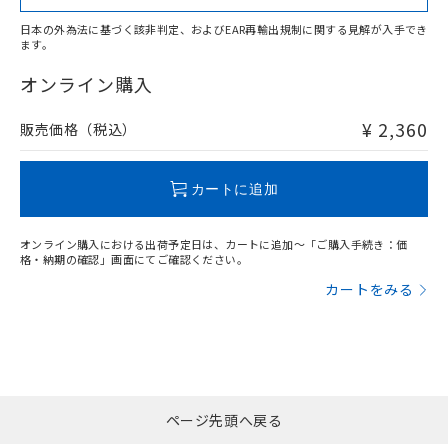
日本の外為法に基づく該非判定、およびEAR再輸出規制に関する見解が入手でき
ます。
"対応済み"や非含有の記載がされた商品であっても、流通
在庫等で未対応品が混在する可能性があります。
オンライン購入
非含有品が必要な際は、弊社営業部門もしくは販売店へお
問い合わせください。
¥ 2,360
販売価格（税込）
この製品のRoHS/REACH対応状況ページへ
カートに追加
オンライン購入における出荷予定日は、カートに追加～「ご購入手続き：価
格・納期の確認」画面にてご確認ください。
カートをみる
ページ先頭へ戻る