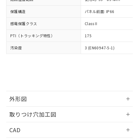
お客様が当ウェブサイト上で当社にご
※3 非含有証明書ダウンロード
登録された部品リストについて、当社
保護構造
パネル前面: IP66
および当社の共同利用者が、当社の製
下記の非含有証明書をダウンロードするこ
品・サービスに関するお客様との取
感電保護クラス
Class II
とができます。
合意する
キャンセル
引・商談に必要な範囲で利用すること
をご了承ください。
PTI（トラッキング特性）
175
EU RoHS指令（10物質）の非含有証明書
※当社の共同利用者とは、
"個人情報
51物質の非含有証明書（当社基準）
の共同利用に関して"
の「1.共同利
汚染度
3 (EN60947-5-1)
※本証明書は発行日時点で非含有を証明す
用者の範囲」に記載されている法人を
るもので、過去に遡って非含有を証明する
指します。
ものではありません。
また、RoHS指令のフタル酸エステル類４
物質の対応では、対応完了までの期間は出
荷製品に未対応品が混在することから備考
欄に対応日を記載しておりました。
既に当社にて対応品への在庫切替を完了
外形図
していることから、特段のことがない限
情報更新：2026/05/21
り、2022年1月12日より割愛しておりま
取りつけ穴加工図
す。
情報更新：2026/05/21
CAD