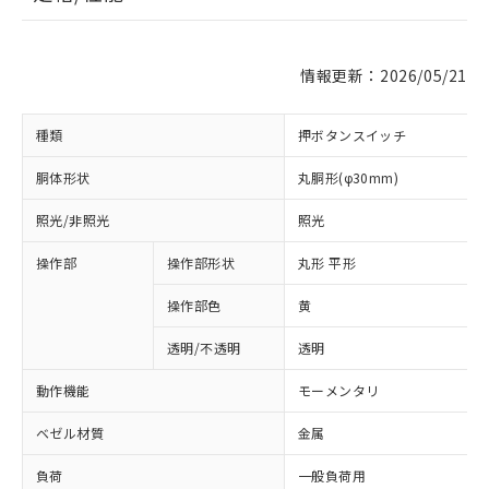
情報更新：2026/05/21
種類
押ボタンスイッチ
胴体形状
丸胴形(φ30mm)
照光/非照光
照光
操作部
操作部形状
丸形 平形
操作部色
黄
透明/不透明
透明
動作機能
モーメンタリ
ベゼル材質
金属
負荷
一般負荷用