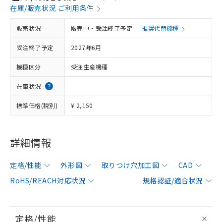
在庫/販売状況 ご利用条件
販売状況
販売中・受注終了予定
推奨代替機種
受注終了予定
2027年6月
機種区分
受注生産機種
在庫状況
標準価格(税別)
¥ 2,150
詳細情報
定格/性能
外形図
取りつけ穴加工図
CAD
RoHS/REACH対応状況
規格認証/適合状況
定格/性能