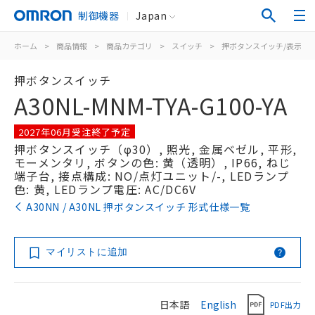
制御機器
Japan
ホーム
>
商品情報
>
商品カテゴリ
>
スイッチ
>
押ボタンスイッチ/表示灯
押ボタンスイッチ
A30NL-MNM-TYA-G100-YA
2027年06月受注終了予定
押ボタンスイッチ（φ30）, 照光, 金属ベゼル, 平形,
モーメンタリ, ボタンの色: 黄（透明）, IP66, ねじ
端子台, 接点構成: NO/点灯ユニット/-, LEDランプ
色: 黄, LEDランプ電圧: AC/DC6V
A30NN / A30NL 押ボタンスイッチ 形式仕様一覧
マイリストに追加
日本語
English
PDF出力