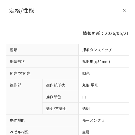
定格/性能
情報更新：2026/05/21
種類
押ボタンスイッチ
胴体形状
丸胴形(φ30mm)
照光/非照光
照光
操作部
操作部形状
丸形 平形
操作部色
白
透明/不透明
透明
動作機能
モーメンタリ
ベゼル材質
金属