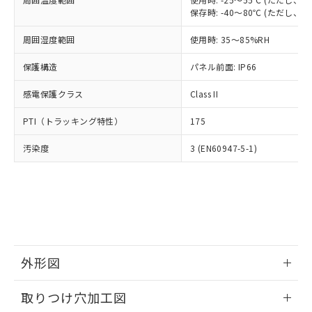
「－」：未確認です。当社販売部門へお問
あります。
保存時: -40～80℃ (ただし
い合わせください。
お客様が当ウェブサイト上で当社にご
※3 非含有証明書ダウンロード
登録された部品リストについて、当社
周囲湿度範囲
使用時: 35～85%RH
および当社の共同利用者が、当社の製
下記の非含有証明書をダウンロードするこ
保護構造
パネル前面: IP66
品・サービスに関するお客様との取
とができます。
合意する
キャンセル
引・商談に必要な範囲で利用すること
感電保護クラス
Class II
をご了承ください。
EU RoHS指令（10物質）の非含有証明書
※当社の共同利用者とは、
"個人情報
PTI（トラッキング特性）
51物質の非含有証明書（当社基準）
175
の共同利用に関して"
の「1.共同利
※本証明書は発行日時点で非含有を証明す
用者の範囲」に記載されている法人を
汚染度
3 (EN60947-5-1)
るもので、過去に遡って非含有を証明する
指します。
ものではありません。
また、RoHS指令のフタル酸エステル類４
物質の対応では、対応完了までの期間は出
荷製品に未対応品が混在することから備考
欄に対応日を記載しておりました。
既に当社にて対応品への在庫切替を完了
していることから、特段のことがない限
外形図
り、2022年1月12日より割愛しておりま
す。
情報更新：2026/05/21
取りつけ穴加工図