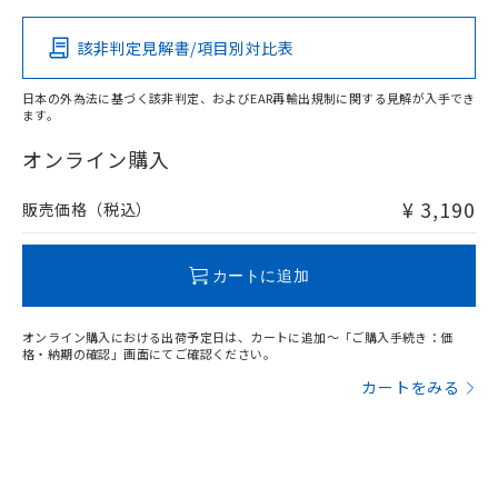
該非判定見解書/項目別対比表
X
O
O
O
日本の外為法に基づく該非判定、およびEAR再輸出規制に関する見解が入手でき
ます。
"対応済み"や非含有の記載がされた商品であっても、流通
在庫等で未対応品が混在する可能性があります。
オンライン購入
非含有品が必要な際は、弊社営業部門もしくは販売店へお
問い合わせください。
¥ 3,190
販売価格（税込）
この製品のRoHS/REACH対応状況ページへ
カートに追加
オンライン購入における出荷予定日は、カートに追加～「ご購入手続き：価
格・納期の確認」画面にてご確認ください。
カートをみる