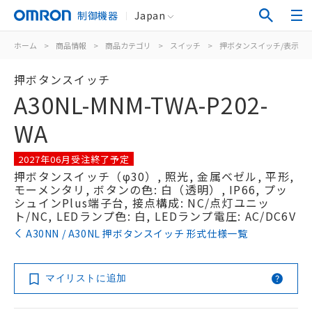
制御機器
Japan
ホーム
>
商品情報
>
商品カテゴリ
>
スイッチ
>
押ボタンスイッチ/表示灯
押ボタンスイッチ
A30NL-MNM-TWA-P202-
WA
2027年06月受注終了予定
押ボタンスイッチ（φ30）, 照光, 金属ベゼル, 平形,
モーメンタリ, ボタンの色: 白（透明）, IP66, プッ
シュインPlus端子台, 接点構成: NC/点灯ユニッ
ト/NC, LEDランプ色: 白, LEDランプ電圧: AC/DC6V
A30NN / A30NL 押ボタンスイッチ 形式仕様一覧
マイリストに追加