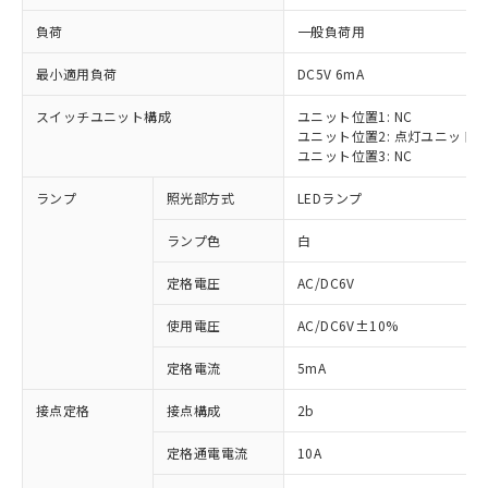
負荷
一般負荷用
最小適用負荷
DC5V 6mA
スイッチユニット構成
ユニット位置1: NC
※1 対応状況
ユニット位置2: 点灯ユニット
ユニット位置3: NC
対応済み：EU RoHS指令（10物質）の
ランプ
照光部方式
LEDランプ
非含有に対応した製品が提供可能な商品で
す。
ランプ色
白
対応予定：EU RoHS指令（10物質）の非含
ご利用条件
有に対応した製品に切り替える予定のある
定格電圧
AC/DC6V
商品です。
対応予定なし：EU RoHS指令（10物質）の
使用電圧
AC/DC6V±10%
以下の条件をお読みいただき、同意のうえ
非含有に非対応の商品で、対応品を出す予
ご利用ください。
定はありません。
定格電流
5mA
調査・確認中：EU RoHS指令（10物質）の
本サービスは、当社制御機器事業取扱
※1 中国RoHS○×表
非含有の対応状況を調査中または確認中の
接点定格
接点構成
2b
商品の当社在庫状況および標準価格
商品です。
(税抜)を提供させていただくもので
「○」：最大均質材料含有率が中国RoHSの
定格通電電流
10A
非該当品：ライセンス料など無形物で、有
す。
基準値以下であることを示します。
害物質有無と関係のない商品です。