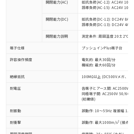
当社制御機器事業取扱商品の中には、
開閉能力(AC)
抵抗負荷(AC-12): AC24V 10A/A
「×」：最大均質材料含有率が中国RoHSの
仕入先様の事情により、非含有部品として
本サービスの対象外となる商品もある
誘導負荷(AC-15): AC24V 10A/AC
基準値を超えていることを示します。
いたものが、含有品と判明した場合などや
当社は、これら貴社製品のうち、外国
ことをご了承ください。
「－」：未確認です。当社販売部門へお問
むを得ず変更することがあります。
為替および外国貿易法に定める商品
在庫状況および標準価格照会結果は、
開閉能力(DC)
抵抗負荷(DC-12): DC24V 8A/DC
い合わせください。
（以下｢規制貨物等」という）を輸出
誘導負荷(DC-13): DC24V 4A/DC
記載している更新日時点での社内デー
*EU RoHS指令（10物質）：
または国外への提供する場合は、日本
記
タに基づき作成されるものであり、閲
説明
鉛(Pb) 1000ppm以下、 水銀(Hg) 1000ppm以下、 カド
*中国RoHS10物質の基準値 (GB/T26572)：
国政府の輸出許可(または役務取引許
開閉能力説明
測定条件: 周囲温度 20±2℃、
号
覧された時点での実際の在庫および標
ミウム(Cd) 100ppm以下、
Pb(鉛) :1000ppm、 Hg(水銀) : 1000ppm、 Cd(カドミウ
可)を取得するなどの必要な手続きを
六価クロム(Cr(Ⅵ)) 1000ppm以下、ポリ臭化ビフェニル
ム) : 100ppm、
準価格とは異なる場合があることをご
類(PBB) 1000ppm以下、ポリ臭化ジフェニルエーテル類
端子仕様
Cr(Ⅵ)(六価クロム) : 1000ppm、 PBBs(ポリ臭化ビフェ
プッシュインPlus端子台
とります。
了承ください。
(PBDE) 1000ppm以下、フタル酸ビス(2-エチルヘキシ
○
一定数以上の在庫あり
ニル類) : 1000ppm、 PBDEs(ポリ臭化ジフェニルエーテ
当社は規制貨物を破棄する場合は、完
ル) (DEHP)(別名：DOP) 1000ppm以下、フタル酸ブチ
正式な納期状況および標準価格はお客
ル類) : 1000ppm、
許容操作頻度
電気的: 最大30回/分
ルベンジル（BBP） 1000ppm以下、フタル酸ジブチル
全に破砕するなど、違法に輸出されな
DBP(フタル酸ジブチル) : 1000ppm、 DIBP(フタル酸ジ
様のお取引先、またはお客様担当のオ
（DBP） 1000ppm以下、フタル酸ジイソブチル
機械的: 最大60回/分
イソブチル) : 1000ppm、 BBP(フタル酸ブチルベンジ
△
一定数には満たないが在庫あり
いよう必要な手段を講じます。
ムロン制御機器販売店・当社販売員に
(DIBP) 1000ppm以下
ル) : 1000ppm、
当社は貴社製品を、核兵器、ミサイ
但し、RoHS指令で産業用監視および制御機器に対する
DEHP(フタル酸ビス(2-エチルヘキシル)) : 1000ppm
ご相談ください。
絶縁抵抗
100MΩ以上 (DC500Vメガ、
適用除外項目は除く。
ル、化学兵器、生物兵器またはその他
－
在庫なし(最新の在庫状況につ
オムロン制御機器販売店や当社販売拠
フタル酸エステル類の４物質については閾値を超える意
武器並びにこれらの製造装置等に一切
いては、お客様のお取引先、ま
図的な使用がないことを確認しています。
点は「
販売ネットワーク
」をご確認
耐電圧
各端子とアース間: AC2500V 50/
※2 環境保護使用期限
使用いたしません。
たはお客様担当のオムロン制御
同極端子間: AC2500V 50/60
ください。
当社は、貴社製品を第三者に販売する
(初期値)
機器販売店・当社販売員にご確
在庫状況および標準価格結果を当社の
※2 対応予定月
「ｅ」：有害物質（10物質）のすべてが基
場合は、上記1、2および3の内容を当
認ください)
事前の承諾なく第三者に漏洩または開
準値以下であることを示します。
耐振動
誤動作: 10～55Hz 複振幅 1.
該第三者に通知します。また当社は、
示しないようお願いします。
部品在庫の切り替え状況などにより、予定
「10」：通常の使用状況下において有害物
販売先および販売に係わる関係者が違
マイパーツ機能（部品リスト作成サー
空
受注生産機種、また在庫状況の
2
耐衝撃
誤動作: 最大1000m/s
(接点開
月が前後することがあります。
質が外部に漏えいし、環境に深刻な影響を
法に輸出するおそれがある場合は、取
ビス）をご利用いただくには、I-Web
白
情報を公開していない機種
及ぼさない年数を意味します。
り引きをいたしません。
メンバーズにご登録されている必要が
周囲温度範囲
使用時: -25～55℃ (ただし