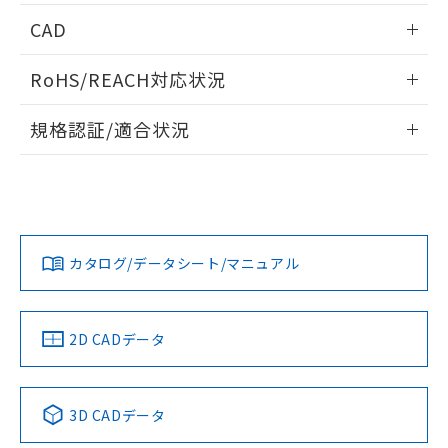
情報更新：2026/05/21
CAD
ログイン/会員登録いただくと、CADデータをダウンロー
RoHS/REACH対応状況
ドすることができます。
情報更新：2026/7/29
規格認証/適合状況
ログイン/会員登録
EU RoHS
注意事項・凡例
A30NL-MNM-TWA-P202-WAについての規格認証/適合状況に
ついては、「カスタマーサポートセンタ お客様相談室」また
は貴社担当オムロン営業員または販売店にお問い合わせくだ
対応状況
対応予定月
※1
※2
さい。
ダウンロードデータをご利用いただく前に、以下を必ずお読
みください。
カタログ/データシート/マニュアル
対応済み
ソフトウェアの使用条件
お問い合わせ
中国 RoHS
注意事項・凡例
2D CADデータ
中国 RoHS表
※1 ※2
3D CADデータ
Pb
Hg
Cd
Cr(VI)