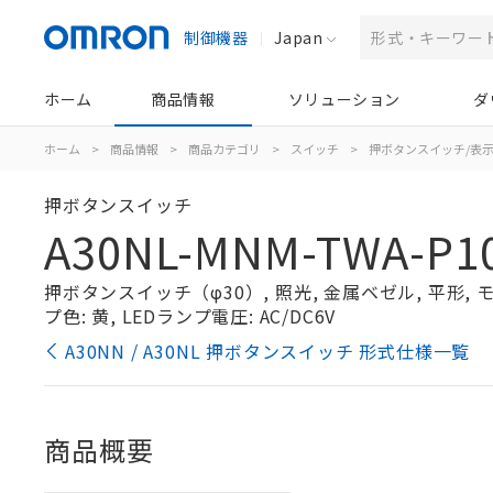
制御機器
Japan
ホーム
商品情報
ソリューション
ダ
ホーム
>
商品情報
>
商品カテゴリ
>
スイッチ
>
押ボタンスイッチ/表
押ボタンスイッチ
A30NL-MNM-TWA-P10
押ボタンスイッチ（φ30）, 照光, 金属ベゼル, 平形, モ
プ色: 黄, LEDランプ電圧: AC/DC6V
A30NN / A30NL 押ボタンスイッチ 形式仕様一覧
商品概要