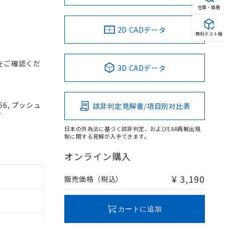
在庫・価格
2D CADデータ
無料テスト機
をご確認くだ
3D CADデータ
66, プッシュ
該非判定見解書/項目別対比表
V
日本の外為法に基づく該非判定、およびEAR再輸出規
制に関する見解が入手できます。
オンライン購入
¥ 3,190
販売価格（税込）
カートに追加