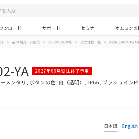
ウンロード
サポート
セミナ
オムロンの
示灯
>
φ30:照光・非照光
>
A30NN / A30NL
>
形式仕様一覧
>
A30NL-MNM-TWA-P
2-YA
2027年06月受注終了予定
ーメンタリ, ボタンの色: 白（透明）, IP66, プッシュインPlu
日本語
English