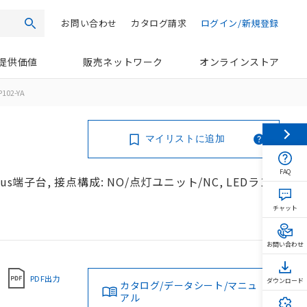
お問い合わせ
カタログ請求
ログイン/新規登録
検索
提供価値
販売ネットワーク
オンラインストア
102-YA
マイリストに追加
FAQ
s端子台, 接点構成: NO/点灯ユニット/NC, LEDラン
チャット
お問い合わせ
PDF出力
ダウンロード
カタログ/データシート/マニュ
アル