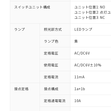
スイッチユニット構成
ユニット位置1: NO
ユニット位置2: 点灯
ユニット位置3: NC
※1 対応状況
ランプ
照光部方式
LEDランプ
対応済み：EU
対応予定：EU R
ランプ色
黄
対応予定なし：EU
調査・確認中：EU
ご利用条件
定格電圧
AC/DC6V
非該当品：ライセ
※1 中国RoHS
仕入先様の事情に
があります。
以下の条件をお読
使用電圧
AC/DC6V±10%
「○」：最大均質
「×」：最大均質
本サービスは
当社は、これ
*EU RoHS指令（10物
定格電流
11mA
「－」：未確認で
鉛(Pb) 1000ppm以下、
くものです。
う）を輸出ま
記
説明
六価クロム(Cr(Ⅵ)) 1
当社制御機器
などの必要な
フタル酸ビス(2-エチルヘ
号
*中国RoHS10物質の基準値 
接点定格
接点構成
1a+1b
ル（DBP） 1000ppm
在庫状況およ
当社は規制貨
Pb(鉛) :1000ppm、 Hg
但し、RoHS指令で産
のであり、閲
ます。
Cr(Ⅵ)(六価クロム) : 
フタル酸エステル類の４
○
一定数以
DBP(フタル酸ジブチル) :
い。
当社は貴社製
定格通電電流
10A
DEHP(フタル酸ビス(2-エ
正式な納期状
置等に一切使
当社販売員に
※2 対応予定月
△
一定数に
当社は、貴社