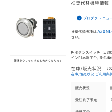
推奨代替機種情報
プロダクト ニュース 
A30NL
推奨代替機種は
さい。
押ボタンスイッチ（φ30）,
インPlus端子台, 接点構成:
画像をクリックすると大きくなります
在庫/販売状況
20
在庫/販売状況 ご利用条
販売状況
受注終了予定
機種区分