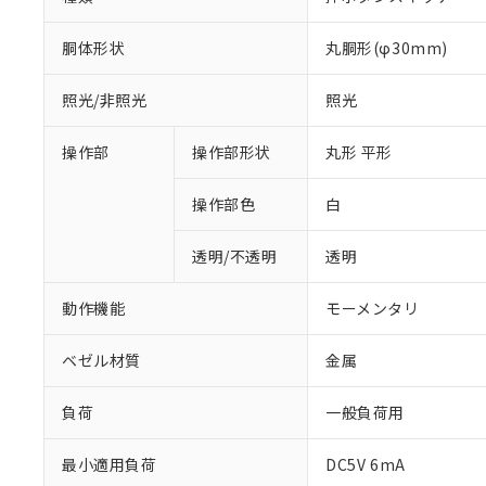
胴体形状
丸胴形(φ30mm)
照光/非照光
照光
操作部
操作部形状
丸形 平形
操作部色
白
透明/不透明
透明
動作機能
モーメンタリ
ベゼル材質
金属
負荷
一般負荷用
最小適用負荷
DC5V 6mA