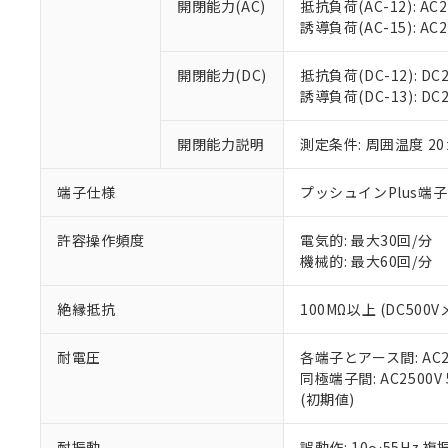
開閉能力(AC)
抵抗負荷(AC-12): AC24
オムロン制御
また当社は、
※2 環境保護使
誘導負荷(AC-15): AC24V
在庫状況およ
部品在庫の切り替
たしません。
－
在庫なし
す。
「ｅ」：有害物質
機器販売
開閉能力(DC)
抵抗負荷(DC-12): DC24
マイパーツ機
「10」：通常の
誘導負荷(DC-13): DC24
ている必要が
味します。
空
受注生産
お客様が当ウ
※3 非含有証明
「－」：未確認で
白
が、当社の製
開閉能力説明
測定条件: 周囲温度 2
さい。
下記の非含有証明
※当社の共同
端子仕様
プッシュインPlus端
いる法人を指
EU RoHS指令（
51物質の非含有証
許容操作頻度
電気的: 最大30回/分
※本証明書は発行
機械的: 最大60回/分
また、RoHS指
混在することから
絶縁抵抗
100MΩ以上 (DC5
既に当社にて対応
り割愛しておりま
耐電圧
各端子とアース間: AC250
同極端子間: AC2500V
(初期値)
耐振動
誤動作: 10～55Hz 複