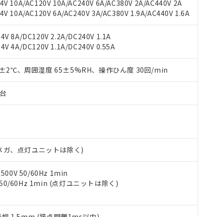
V 10A/AC120V 10A/AC240V 6A/AC380V 2A/AC440V 2A
機器販売店や当社販売拠点は「
販売ネットワーク
」をご確認くだ
販売先および販売に係わる関係者が違法に輸出するおそれがある場
用期限
 10A/AC120V 6A/AC240V 3A/AC380V 1.9A/AC440V 1.6A
び標準価格結果を当社の事前の承諾なく第三者に漏洩または開示し
え状況などにより、予定月が前後することがあります。
(最新の在庫状況については、お客様のお取引先、またはお客様担当
（10物質）のすべてが基準値以下であることを示します。
店・当社販売員にご確認ください)
V 8A/DC120V 2.2A/DC240V 1.1A
能（部品リスト作成サービス）をご利用いただくには、I-Webメン
使用状況下において有害物質が外部に漏えいし、環境に深刻な影響を
V 4A/DC120V 1.1A/DC240V 0.55A
あります。
機種、また在庫状況の情報を公開していない機種
ェブサイト上で当社にご登録された部品リストについて、当社およ
書ダウンロード
す。当社販売部門へお問い合わせください。
品・サービスに関するお客様との取引・商談に必要な範囲で利用す
0±2℃、周囲湿度 65±5%RH、操作ひん度 30回/min
合意する
キャンセル
書をダウンロードすることができます。
利用者とは、
"個人情報の共同利用に関して"
の「1.共同利用者の
子台
します。
10物質）の非含有証明書
明書（当社基準）
日時点で非含有を証明するもので、過去に遡って非含有を証明するも
令のフタル酸エステル類４物質の対応では、対応完了までの期間は出
備考欄に対応日を記載しておりました。
00Vメガ、点灯ユニットは除く)
品への在庫切替を完了していることから、特段のことがない限り、20
す。
0V 50/60Hz 1min
 50/60Hz 1min (点灯ユニットは除く)
振幅 1.5mm (接点開離1ms以内)