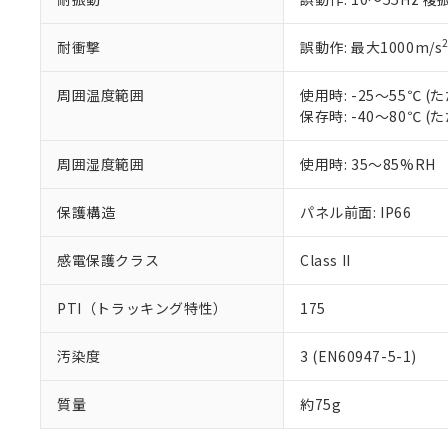
耐衝撃
誤動作: 最大1000m/s
周囲温度範囲
使用時: -25～55℃
保存時: -40～80℃
周囲湿度範囲
使用時: 35～85%RH
保護構造
パネル前面: IP66
感電保護クラス
Class II
PTI（トラッキング特性）
175
汚染度
3 (EN60947-5-1)
質量
約75g