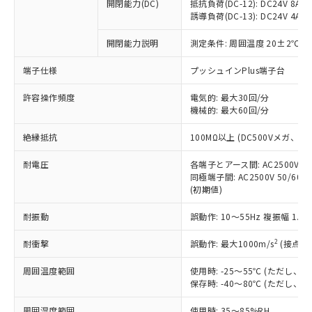
基準値を超えていることを示します。
いたものが、含有品と判明した場合などや
開閉能力(DC)
抵抗負荷(DC-12): DC24V 8A/DC
当社は、これら貴社製品のうち、外国
ことをご了承ください。
「－」：未確認です。当社販売部門へお問
誘導負荷(DC-13): DC24V 4A/DC
むを得ず変更することがあります。
為替および外国貿易法に定める商品
在庫状況および標準価格照会結果は、
い合わせください。
（以下｢規制貨物等」という）を輸出
記載している更新日時点での社内デー
開閉能力説明
測定条件: 周囲温度 20±2℃、
*EU RoHS指令（10物質）：
または国外への提供する場合は、日本
記
タに基づき作成されるものであり、閲
説明
鉛(Pb) 1000ppm以下、 水銀(Hg) 1000ppm以下、 カド
*中国RoHS10物質の基準値 (GB/T26572)：
国政府の輸出許可(または役務取引許
号
覧された時点での実際の在庫および標
ミウム(Cd) 100ppm以下、
Pb(鉛) :1000ppm、 Hg(水銀) : 1000ppm、 Cd(カドミウ
端子仕様
プッシュインPlus端子台
可)を取得するなどの必要な手続きを
六価クロム(Cr(Ⅵ)) 1000ppm以下、ポリ臭化ビフェニル
ム) : 100ppm、
準価格とは異なる場合があることをご
類(PBB) 1000ppm以下、ポリ臭化ジフェニルエーテル類
Cr(Ⅵ)(六価クロム) : 1000ppm、 PBBs(ポリ臭化ビフェ
とります。
了承ください。
許容操作頻度
電気的: 最大30回/分
(PBDE) 1000ppm以下、フタル酸ビス(2-エチルヘキシ
○
一定数以上の在庫あり
ニル類) : 1000ppm、 PBDEs(ポリ臭化ジフェニルエーテ
当社は規制貨物を破棄する場合は、完
ル) (DEHP)(別名：DOP) 1000ppm以下、フタル酸ブチ
機械的: 最大60回/分
正式な納期状況および標準価格はお客
ル類) : 1000ppm、
ルベンジル（BBP） 1000ppm以下、フタル酸ジブチル
全に破砕するなど、違法に輸出されな
DBP(フタル酸ジブチル) : 1000ppm、 DIBP(フタル酸ジ
様のお取引先、またはお客様担当のオ
（DBP） 1000ppm以下、フタル酸ジイソブチル
イソブチル) : 1000ppm、 BBP(フタル酸ブチルベンジ
△
一定数には満たないが在庫あり
いよう必要な手段を講じます。
絶縁抵抗
100MΩ以上 (DC500Vメガ、
ムロン制御機器販売店・当社販売員に
(DIBP) 1000ppm以下
ル) : 1000ppm、
当社は貴社製品を、核兵器、ミサイ
但し、RoHS指令で産業用監視および制御機器に対する
DEHP(フタル酸ビス(2-エチルヘキシル)) : 1000ppm
ご相談ください。
適用除外項目は除く。
耐電圧
各端子とアース間: AC2500V 50/
ル、化学兵器、生物兵器またはその他
－
在庫なし(最新の在庫状況につ
オムロン制御機器販売店や当社販売拠
フタル酸エステル類の４物質については閾値を超える意
同極端子間: AC2500V 50/60
武器並びにこれらの製造装置等に一切
いては、お客様のお取引先、ま
図的な使用がないことを確認しています。
点は「
販売ネットワーク
」をご確認
(初期値)
※2 環境保護使用期限
使用いたしません。
たはお客様担当のオムロン制御
ください。
当社は、貴社製品を第三者に販売する
機器販売店・当社販売員にご確
在庫状況および標準価格結果を当社の
耐振動
誤動作: 10～55Hz 複振幅 1.
※2 対応予定月
「ｅ」：有害物質（10物質）のすべてが基
場合は、上記1、2および3の内容を当
認ください)
事前の承諾なく第三者に漏洩または開
準値以下であることを示します。
該第三者に通知します。また当社は、
示しないようお願いします。
2
耐衝撃
誤動作: 最大1000m/s
(接点開
部品在庫の切り替え状況などにより、予定
「10」：通常の使用状況下において有害物
販売先および販売に係わる関係者が違
マイパーツ機能（部品リスト作成サー
空
受注生産機種、また在庫状況の
月が前後することがあります。
質が外部に漏えいし、環境に深刻な影響を
法に輸出するおそれがある場合は、取
周囲温度範囲
使用時: -25～55℃ (ただし
ビス）をご利用いただくには、I-Web
白
情報を公開していない機種
及ぼさない年数を意味します。
り引きをいたしません。
保存時: -40～80℃ (ただし
メンバーズにご登録されている必要が
「－」：未確認です。当社販売部門へお問
あります。
い合わせください。
周囲湿度範囲
使用時: 35～85%RH