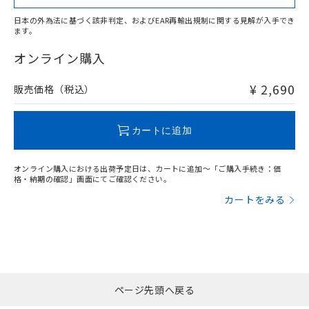
日本の外為法に基づく該非判定、およびEAR再輸出規制に関する見解が入手でき
ます。
"対応済み"や非含有の記載がされた商品であっても、流通
在庫等で未対応品が混在する可能性があります。
オンライン購入
非含有品が必要な際は、弊社営業部門もしくは販売店へお
問い合わせください。
¥ 2,690
販売価格（税込）
この製品のRoHS/REACH対応状況ページへ
カートに追加
オンライン購入における出荷予定日は、カートに追加～「ご購入手続き：価
格・納期の確認」画面にてご確認ください。
カートをみる
ページ先頭へ戻る