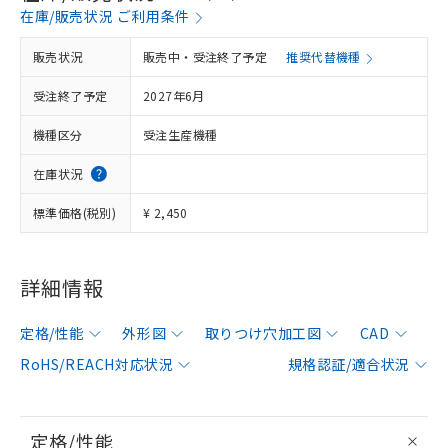
在庫/販売状況 ご利用条件
販売状況
販売中・受注終了予定
推奨代替機種
受注終了予定
2027年6月
機種区分
受注生産機種
在庫状況
標準価格(税別)
¥ 2,450
詳細情報
定格/性能
外形図
取りつけ穴加工図
CAD
RoHS/REACH対応状況
規格認証/適合状況
定格/性能