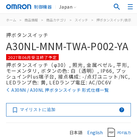
制御機器
Japan
ホーム
>
商品情報
>
商品カテゴリ
>
スイッチ
>
押ボタンスイッチ/表示灯
押ボタンスイッチ
A30NL-MNM-TWA-P002-YA
2027年06月受注終了予定
押ボタンスイッチ（φ30）, 照光, 金属ベゼル, 平形,
モーメンタリ, ボタンの色: 白（透明）, IP66, プッ
シュインPlus端子台, 接点構成: -/点灯ユニット/NC,
LEDランプ色: 黄, LEDランプ電圧: AC/DC6V
A30NN / A30NL 押ボタンスイッチ 形式仕様一覧
マイリストに追加
日本語
English
PDF出力