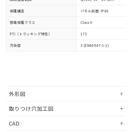
お客様が当ウェブサイト上で当社にご
※3 非含有証明書ダウンロード
登録された部品リストについて、当社
保護構造
パネル前面: IP66
および当社の共同利用者が、当社の製
下記の非含有証明書をダウンロードするこ
品・サービスに関するお客様との取
感電保護クラス
Class II
とができます。
合意する
キャンセル
引・商談に必要な範囲で利用すること
をご了承ください。
PTI（トラッキング特性）
175
EU RoHS指令（10物質）の非含有証明書
※当社の共同利用者とは、
"個人情報
51物質の非含有証明書（当社基準）
の共同利用に関して"
の「1.共同利
汚染度
3 (EN60947-5-1)
※本証明書は発行日時点で非含有を証明す
用者の範囲」に記載されている法人を
るもので、過去に遡って非含有を証明する
指します。
ものではありません。
また、RoHS指令のフタル酸エステル類４
物質の対応では、対応完了までの期間は出
荷製品に未対応品が混在することから備考
欄に対応日を記載しておりました。
既に当社にて対応品への在庫切替を完了
外形図
していることから、特段のことがない限
情報更新：2026/05/21
り、2022年1月12日より割愛しておりま
取りつけ穴加工図
す。
情報更新：2026/05/21
CAD