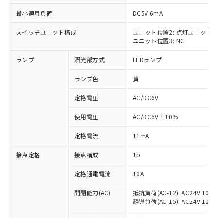
最小適用負荷
DC5V 6mA
スイッチユニット構成
ユニット位置2: 点灯ユニット
ユニット位置3: NC
※1 対応状況
ランプ
照光部方式
LEDランプ
対応済み：EU RoHS指令（10物質）の
非含有に対応した製品が提供可能な商品で
ランプ色
黄
す。
対応予定：EU RoHS指令（10物質）の非含
定格電圧
AC/DC6V
ご利用条件
有に対応した製品に切り替える予定のある
使用電圧
AC/DC6V±10%
商品です。
対応予定なし：EU RoHS指令（10物質）の
以下の条件をお読みいただき、同意のうえ
定格電流
11mA
非含有に非対応の商品で、対応品を出す予
ご利用ください。
定はありません。
接点定格
接点構成
1b
調査・確認中：EU RoHS指令（10物質）の
本サービスは、当社制御機器事業取扱
※1 中国RoHS○×表
非含有の対応状況を調査中または確認中の
商品の当社在庫状況および標準価格
定格通電電流
10A
商品です。
(税抜)を提供させていただくもので
「○」：最大均質材料含有率が中国RoHSの
非該当品：ライセンス料など無形物で、有
開閉能力(AC)
抵抗負荷(AC-12): AC24V 10A/A
す。
基準値以下であることを示します。
害物質有無と関係のない商品です。
誘導負荷(AC-15): AC24V 10A/AC
当社制御機器事業取扱商品の中には、
「×」：最大均質材料含有率が中国RoHSの
仕入先様の事情により、非含有部品として
本サービスの対象外となる商品もある