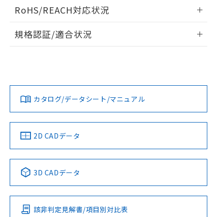
ログイン/会員登録いただくと、CADデータをダウンロー
RoHS/REACH対応状況
ドすることができます。
情報更新：2026/7/29
規格認証/適合状況
ログイン/会員登録
EU RoHS
注意事項・凡例
A30NL-MNM-TWA-P002-YAについての規格認証/適合状況に
ついては、「カスタマーサポートセンタ お客様相談室」また
は貴社担当オムロン営業員または販売店にお問い合わせくだ
対応状況
対応予定月
※1
※2
さい。
ダウンロードデータをご利用いただく前に、以下を必ずお読
みください。
カタログ/データシート/マニュアル
対応済み
ソフトウェアの使用条件
お問い合わせ
中国 RoHS
注意事項・凡例
2D CADデータ
中国 RoHS表
※1 ※2
3D CADデータ
Pb
Hg
Cd
Cr(VI)
該非判定見解書/項目別対比表
X
O
O
O