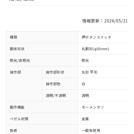
情報更新：2026/05/21
種類
押ボタンスイッチ
胴体形状
丸胴形(φ30mm)
照光/非照光
照光
操作部
操作部形状
丸形 平形
操作部色
白
透明/不透明
透明
動作機能
モーメンタリ
ベゼル材質
金属
負荷
一般負荷用