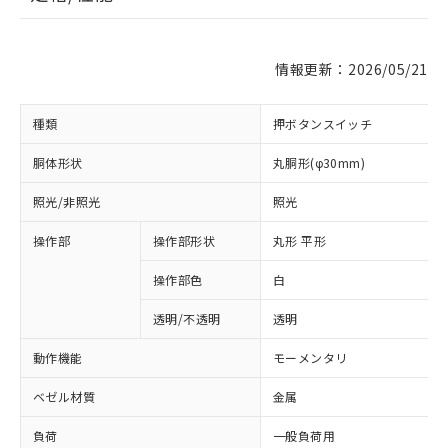
情報更新：2026/05/21
種類
押ボタンスイッチ
胴体形状
丸胴形(φ30mm)
照光/非照光
照光
操作部
操作部形状
丸形 平形
操作部色
白
透明/不透明
透明
動作機能
モーメンタリ
ベゼル材質
金属
負荷
一般負荷用