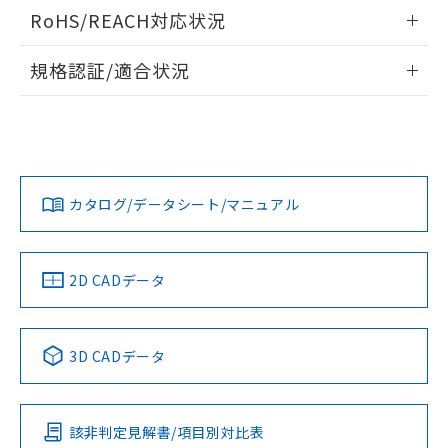
ログイン/会員登録いただくと、CADデータをダウンロー
RoHS/REACH対応状況
ドすることができます。
情報更新：2026/7/29
規格認証/適合状況
ログイン/会員登録
EU RoHS
注意事項・凡例
A30NL-MNM-TWA-G100-YAについての規格認証/適合状況に
ついては、「カスタマーサポートセンタ お客様相談室」また
は貴社担当オムロン営業員または販売店にお問い合わせくだ
対応状況
対応予定月
※1
※2
さい。
ダウンロードデータをご利用いただく前に、以下を必ずお読
みください。
カタログ/データシート/マニュアル
対応済み
ソフトウェアの使用条件
お問い合わせ
中国 RoHS
注意事項・凡例
2D CADデータ
中国 RoHS表
※1 ※2
3D CADデータ
Pb
Hg
Cd
Cr(VI)
該非判定見解書/項目別対比表
X
O
O
O