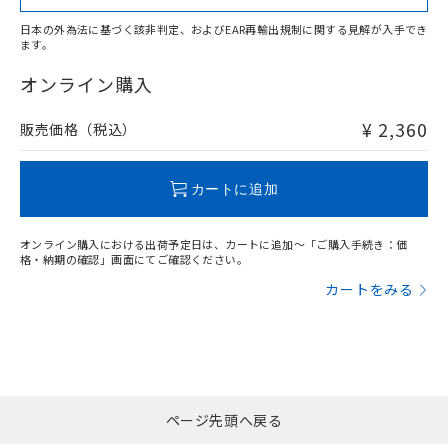
日本の外為法に基づく該非判定、およびEAR再輸出規制に関する見解が入手でき
ます。
"対応済み"や非含有の記載がされた商品であっても、流通
在庫等で未対応品が混在する可能性があります。
オンライン購入
非含有品が必要な際は、弊社営業部門もしくは販売店へお
問い合わせください。
¥ 2,360
販売価格（税込）
この製品のRoHS/REACH対応状況ページへ
カートに追加
オンライン購入における出荷予定日は、カートに追加～「ご購入手続き：価
格・納期の確認」画面にてご確認ください。
カートをみる
ページ先頭へ戻る