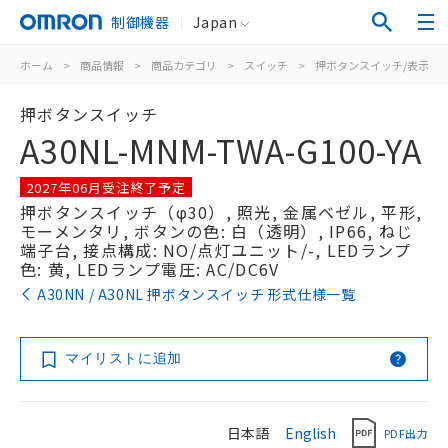
制御機器
Japan
ホーム
>
商品情報
>
商品カテゴリ
>
スイッチ
>
押ボタンスイッチ/表示灯
押ボタンスイッチ
A30NL-MNM-TWA-G100-YA
2027年06月受注終了予定
押ボタンスイッチ（φ30）, 照光, 金属ベゼル, 平形,
モーメンタリ, ボタンの色: 白（透明）, IP66, ねじ
端子台, 接点構成: NO/点灯ユニット/-, LEDランプ
色: 黄, LEDランプ電圧: AC/DC6V
A30NN / A30NL 押ボタンスイッチ 形式仕様一覧
マイリストに追加
日本語
English
PDF出力