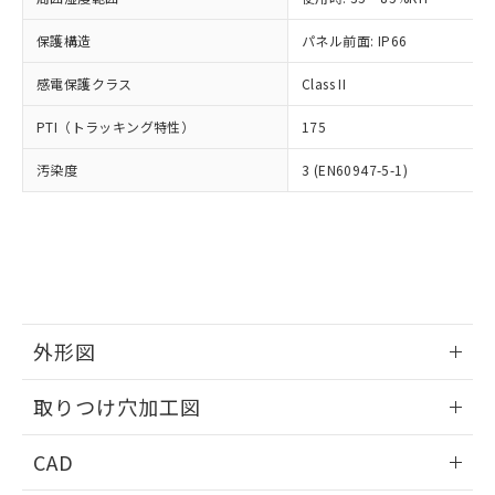
お客様が当ウェブサイト上で当社にご
※3 非含有証明書ダウンロード
登録された部品リストについて、当社
保護構造
パネル前面: IP66
および当社の共同利用者が、当社の製
下記の非含有証明書をダウンロードするこ
品・サービスに関するお客様との取
感電保護クラス
Class II
とができます。
合意する
キャンセル
引・商談に必要な範囲で利用すること
をご了承ください。
PTI（トラッキング特性）
175
EU RoHS指令（10物質）の非含有証明書
※当社の共同利用者とは、
"個人情報
51物質の非含有証明書（当社基準）
の共同利用に関して"
の「1.共同利
汚染度
3 (EN60947-5-1)
※本証明書は発行日時点で非含有を証明す
用者の範囲」に記載されている法人を
るもので、過去に遡って非含有を証明する
指します。
ものではありません。
また、RoHS指令のフタル酸エステル類４
物質の対応では、対応完了までの期間は出
荷製品に未対応品が混在することから備考
欄に対応日を記載しておりました。
既に当社にて対応品への在庫切替を完了
外形図
していることから、特段のことがない限
情報更新：2026/05/21
り、2022年1月12日より割愛しておりま
取りつけ穴加工図
す。
情報更新：2026/05/21
CAD