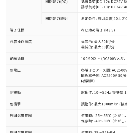
基準値を超えていることを示します。
いたものが、含有品と判明した場合などや
開閉能力(DC)
抵抗負荷(DC-12): DC24V 8A/DC
当社は、これら貴社製品のうち、外国
ことをご了承ください。
「－」：未確認です。当社販売部門へお問
誘導負荷(DC-13): DC24V 4A/DC
むを得ず変更することがあります。
為替および外国貿易法に定める商品
在庫状況および標準価格照会結果は、
い合わせください。
（以下｢規制貨物等」という）を輸出
記載している更新日時点での社内デー
開閉能力説明
測定条件: 周囲温度 20±2℃、
*EU RoHS指令（10物質）：
または国外への提供する場合は、日本
記
タに基づき作成されるものであり、閲
説明
鉛(Pb) 1000ppm以下、 水銀(Hg) 1000ppm以下、 カド
*中国RoHS10物質の基準値 (GB/T26572)：
国政府の輸出許可(または役務取引許
号
覧された時点での実際の在庫および標
ミウム(Cd) 100ppm以下、
Pb(鉛) :1000ppm、 Hg(水銀) : 1000ppm、 Cd(カドミウ
端子仕様
ねじ締め端子 (M3.5)
可)を取得するなどの必要な手続きを
六価クロム(Cr(Ⅵ)) 1000ppm以下、ポリ臭化ビフェニル
ム) : 100ppm、
準価格とは異なる場合があることをご
類(PBB) 1000ppm以下、ポリ臭化ジフェニルエーテル類
Cr(Ⅵ)(六価クロム) : 1000ppm、 PBBs(ポリ臭化ビフェ
とります。
了承ください。
許容操作頻度
電気的: 最大30回/分
(PBDE) 1000ppm以下、フタル酸ビス(2-エチルヘキシ
○
一定数以上の在庫あり
ニル類) : 1000ppm、 PBDEs(ポリ臭化ジフェニルエーテ
当社は規制貨物を破棄する場合は、完
ル) (DEHP)(別名：DOP) 1000ppm以下、フタル酸ブチ
機械的: 最大60回/分
正式な納期状況および標準価格はお客
ル類) : 1000ppm、
ルベンジル（BBP） 1000ppm以下、フタル酸ジブチル
全に破砕するなど、違法に輸出されな
DBP(フタル酸ジブチル) : 1000ppm、 DIBP(フタル酸ジ
様のお取引先、またはお客様担当のオ
（DBP） 1000ppm以下、フタル酸ジイソブチル
イソブチル) : 1000ppm、 BBP(フタル酸ブチルベンジ
△
一定数には満たないが在庫あり
いよう必要な手段を講じます。
絶縁抵抗
100MΩ以上 (DC500Vメガ、
ムロン制御機器販売店・当社販売員に
(DIBP) 1000ppm以下
ル) : 1000ppm、
当社は貴社製品を、核兵器、ミサイ
但し、RoHS指令で産業用監視および制御機器に対する
DEHP(フタル酸ビス(2-エチルヘキシル)) : 1000ppm
ご相談ください。
適用除外項目は除く。
耐電圧
各端子とアース間: AC2500V 50/
ル、化学兵器、生物兵器またはその他
－
在庫なし(最新の在庫状況につ
オムロン制御機器販売店や当社販売拠
フタル酸エステル類の４物質については閾値を超える意
同極端子間: AC2500V 50/60
武器並びにこれらの製造装置等に一切
いては、お客様のお取引先、ま
図的な使用がないことを確認しています。
点は「
販売ネットワーク
」をご確認
(初期値)
※2 環境保護使用期限
使用いたしません。
たはお客様担当のオムロン制御
ください。
当社は、貴社製品を第三者に販売する
機器販売店・当社販売員にご確
在庫状況および標準価格結果を当社の
耐振動
誤動作: 10～55Hz 複振幅 1.
※2 対応予定月
「ｅ」：有害物質（10物質）のすべてが基
場合は、上記1、2および3の内容を当
認ください)
事前の承諾なく第三者に漏洩または開
準値以下であることを示します。
該第三者に通知します。また当社は、
示しないようお願いします。
2
耐衝撃
誤動作: 最大1000m/s
(接点開
部品在庫の切り替え状況などにより、予定
「10」：通常の使用状況下において有害物
販売先および販売に係わる関係者が違
マイパーツ機能（部品リスト作成サー
空
受注生産機種、また在庫状況の
月が前後することがあります。
質が外部に漏えいし、環境に深刻な影響を
法に輸出するおそれがある場合は、取
周囲温度範囲
使用時: -25～55℃ (ただし
ビス）をご利用いただくには、I-Web
白
情報を公開していない機種
及ぼさない年数を意味します。
り引きをいたしません。
保存時: -40～80℃ (ただし
メンバーズにご登録されている必要が
「－」：未確認です。当社販売部門へお問
あります。
い合わせください。
周囲湿度範囲
使用時: 35～85%RH