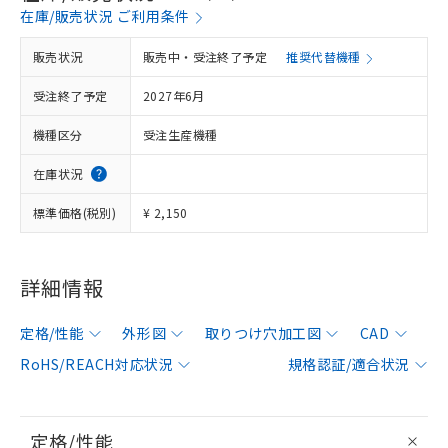
在庫/販売状況 ご利用条件
販売状況
販売中・受注終了予定
推奨代替機種
受注終了予定
2027年6月
機種区分
受注生産機種
在庫状況
標準価格(税別)
¥ 2,150
詳細情報
定格/性能
外形図
取りつけ穴加工図
CAD
RoHS/REACH対応状況
規格認証/適合状況
定格/性能