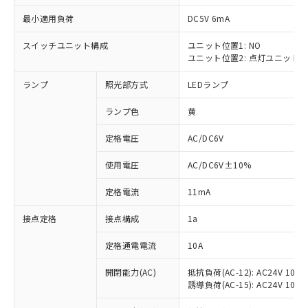
最小適用負荷
DC5V 6mA
スイッチユニット構成
ユニット位置1: NO
ユニット位置2: 点灯ユニット
※1 対応状況
ランプ
照光部方式
LEDランプ
対応済み：EU RoHS指令（10物質）の
非含有に対応した製品が提供可能な商品で
ランプ色
黄
す。
対応予定：EU RoHS指令（10物質）の非含
定格電圧
AC/DC6V
ご利用条件
有に対応した製品に切り替える予定のある
使用電圧
AC/DC6V±10%
商品です。
対応予定なし：EU RoHS指令（10物質）の
以下の条件をお読みいただき、同意のうえ
定格電流
11mA
非含有に非対応の商品で、対応品を出す予
ご利用ください。
定はありません。
接点定格
接点構成
1a
調査・確認中：EU RoHS指令（10物質）の
本サービスは、当社制御機器事業取扱
※1 中国RoHS○×表
非含有の対応状況を調査中または確認中の
商品の当社在庫状況および標準価格
定格通電電流
10A
商品です。
(税抜)を提供させていただくもので
「○」：最大均質材料含有率が中国RoHSの
非該当品：ライセンス料など無形物で、有
開閉能力(AC)
抵抗負荷(AC-12): AC24V 10A/A
す。
基準値以下であることを示します。
害物質有無と関係のない商品です。
誘導負荷(AC-15): AC24V 10A/AC
当社制御機器事業取扱商品の中には、
「×」：最大均質材料含有率が中国RoHSの
仕入先様の事情により、非含有部品として
本サービスの対象外となる商品もある