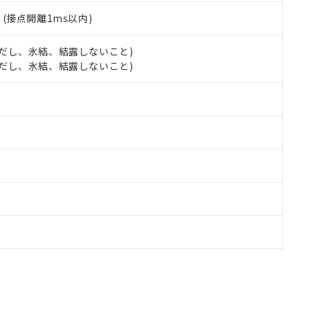
2
(接点開離1ms以内)
 (ただし、氷結、結露しないこと)
 (ただし、氷結、結露しないこと)