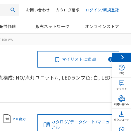
お問い合わせ
カタログ請求
ログイン/新規登録
検索
提供価値
販売ネットワーク
オンラインストア
G100-WA
マイリストに追加
FAQ
成: NO/点灯ユニット/-, LEDランプ色: 白, LEDラ
チャット
お問い合わせ
PDF出力
ダウンロード
カタログ/データシート/マニュ
アル