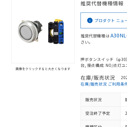
推奨代替機種情報
プロダクト ニュース 
A30NL
推奨代替機種は
さい。
押ボタンスイッチ（φ30）,
台, 接点構成: NO/点灯ユニ
画像をクリックすると大きくなります
在庫/販売状況
20
在庫/販売状況 ご利用条
販売状況
受注終了予定
機種区分