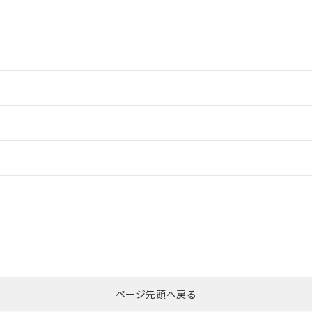
情報更新：2
情報更新：2
ードすることができます。
情報更新：
ログイン/会員登録
適合状況については、「カスタマーサポートセンタ お客様相談室」または貴
みください。
非含有証明書
※3
ページ先頭へ戻る
ダウンロードはこちら