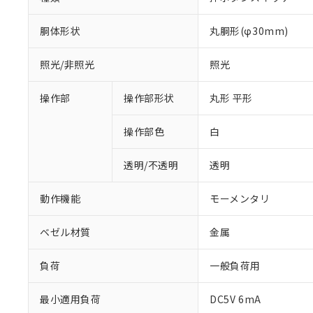
胴体形状
丸胴形(φ30mm)
照光/非照光
照光
操作部
操作部形状
丸形 平形
操作部色
白
透明/不透明
透明
動作機能
モーメンタリ
ベゼル材質
金属
負荷
一般負荷用
※1 対応状況
最小適用負荷
DC5V 6mA