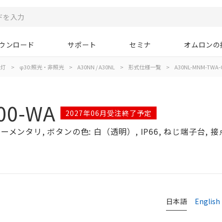
ウンロード
サポート
セミナ
オムロンの
示灯
>
φ30:照光・非照光
>
A30NN / A30NL
>
形式仕様一覧
>
A30NL-MNM-TWA-
00-WA
2027年06月受注終了予定
メンタリ, ボタンの色: 白（透明）, IP66, ねじ端子台, 接点構
日本語
English