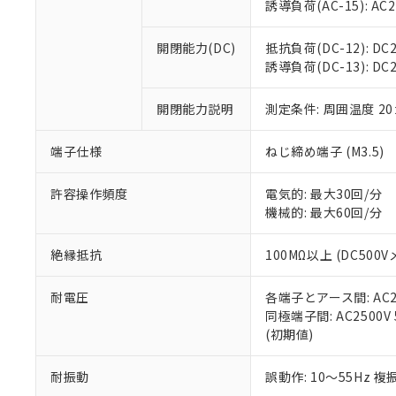
※3 非含有証明
「－」：未確認で
誘導負荷(AC-15): AC24V
白
が、当社の製
さい。
下記の非含有証明
開閉能力(DC)
抵抗負荷(DC-12): DC24
※当社の共同
誘導負荷(DC-13): DC24
いる法人を指
EU RoHS指令（
51物質の非含有証
開閉能力説明
測定条件: 周囲温度 2
※本証明書は発行
また、RoHS指
混在することから
端子仕様
ねじ締め端子 (M3.5)
既に当社にて対応
り割愛しておりま
許容操作頻度
電気的: 最大30回/分
機械的: 最大60回/分
絶縁抵抗
100MΩ以上 (DC5
耐電圧
各端子とアース間: AC250
同極端子間: AC2500V
(初期値)
耐振動
誤動作: 10～55Hz 複