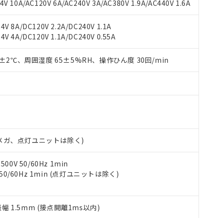
書ダウンロード
す。当社販売部門へお問い合わせください。
 10A/AC120V 6A/AC240V 3A/AC380V 1.9A/AC440V 1.6A
品・サービスに関するお客様との取引・商談に必要な範囲で利用す
合意する
キャンセル
書をダウンロードすることができます。
V 8A/DC120V 2.2A/DC240V 1.1A
利用者とは、
"個人情報の共同利用に関して"
の「1.共同利用者の
V 4A/DC120V 1.1A/DC240V 0.55A
します。
10物質）の非含有証明書
明書（当社基準）
0±2℃、周囲湿度 65±5%RH、操作ひん度 30回/min
日時点で非含有を証明するもので、過去に遡って非含有を証明するも
令のフタル酸エステル類４物質の対応では、対応完了までの期間は出
備考欄に対応日を記載しておりました。
品への在庫切替を完了していることから、特段のことがない限り、20
す。
00Vメガ、点灯ユニットは除く)
0V 50/60Hz 1min
 50/60Hz 1min (点灯ユニットは除く)
振幅 1.5mm (接点開離1ms以内)