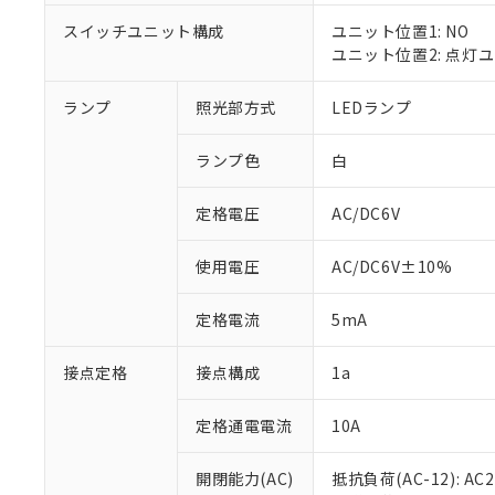
対応済み：EU
対応予定：EU R
スイッチユニット構成
ユニット位置1: NO
対応予定なし：EU
ユニット位置2: 点灯
調査・確認中：EU
ご利用条件
非該当品：ライセ
ランプ
照光部方式
LEDランプ
※1 中国RoHS
仕入先様の事情に
があります。
以下の条件をお読
「○」：最大均質
ランプ色
白
「×」：最大均質
本サービスは
当社は、これ
*EU RoHS指令（10物
「－」：未確認で
鉛(Pb) 1000ppm以下、
定格電圧
AC/DC6V
くものです。
う）を輸出ま
記
説明
六価クロム(Cr(Ⅵ)) 1
当社制御機器
などの必要な
フタル酸ビス(2-エチルヘ
号
*中国RoHS10物質の基準値 
ル（DBP） 1000ppm
在庫状況およ
当社は規制貨
使用電圧
AC/DC6V±10%
Pb(鉛) :1000ppm、 Hg
但し、RoHS指令で産
のであり、閲
ます。
Cr(Ⅵ)(六価クロム) : 
フタル酸エステル類の４
○
一定数以
DBP(フタル酸ジブチル) :
い。
当社は貴社製
定格電流
5mA
DEHP(フタル酸ビス(2-エ
正式な納期状
置等に一切使
当社販売員に
※2 対応予定月
△
一定数に
当社は、貴社
接点定格
接点構成
1a
オムロン制御
また当社は、
※2 環境保護使
在庫状況およ
部品在庫の切り替
たしません。
－
在庫なし
す。
定格通電電流
10A
「ｅ」：有害物質
機器販売
マイパーツ機
「10」：通常の
ている必要が
味します。
開閉能力(AC)
抵抗負荷(AC-12): AC24
空
受注生産
お客様が当ウ