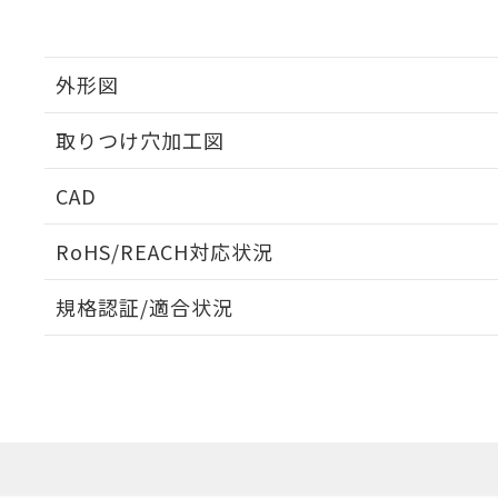
外形図
取りつけ穴加工図
CAD
ログイン/会員登録いただくと、CADデータをダウンロ
RoHS/REACH対応状況
規格認証/適合状況
EU RoHS
注意事項・凡例
A30NL-MNM-TWA-G100-WAについての規格認証/
営業員または販売店にお問い合わせください。
ダウンロードデータをご利用いただく前に、以下を必ずお読
対応状況
対応予定月
※1
※2
ソフトウェアの使用条件
対応済み