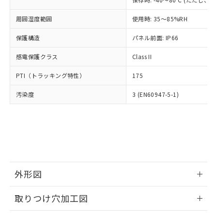
あります。
い合わせください。
お客様が当ウェブサイト上で当社にご
※3 非含有証明書ダウンロード
周囲湿度範囲
使用時: 35～85%RH
登録された部品リストについて、当社
および当社の共同利用者が、当社の製
保護構造
パネル前面: IP66
下記の非含有証明書をダウンロードするこ
品・サービスに関するお客様との取
とができます。
合意する
キャンセル
引・商談に必要な範囲で利用すること
感電保護クラス
Class II
をご了承ください。
EU RoHS指令（10物質）の非含有証明書
※当社の共同利用者とは、
"個人情報
PTI（トラッキング特性）
175
51物質の非含有証明書（当社基準）
の共同利用に関して"
の「1.共同利
※本証明書は発行日時点で非含有を証明す
用者の範囲」に記載されている法人を
汚染度
3 (EN60947-5-1)
るもので、過去に遡って非含有を証明する
指します。
ものではありません。
また、RoHS指令のフタル酸エステル類４
物質の対応では、対応完了までの期間は出
荷製品に未対応品が混在することから備考
欄に対応日を記載しておりました。
既に当社にて対応品への在庫切替を完了
していることから、特段のことがない限
外形図
り、2022年1月12日より割愛しておりま
情報更新：2026/05/21
す。
取りつけ穴加工図
情報更新：2026/05/21