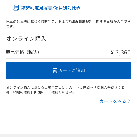
該非判定見解書/項目別対比表
X
O
O
O
日本の外為法に基づく該非判定、およびEAR再輸出規制に関する見解が入手でき
ます。
"対応済み"や非含有の記載がされた商品であっても、流通
在庫等で未対応品が混在する可能性があります。
オンライン購入
非含有品が必要な際は、弊社営業部門もしくは販売店へお
問い合わせください。
¥ 2,360
販売価格（税込）
この製品のRoHS/REACH対応状況ページへ
カートに追加
オンライン購入における出荷予定日は、カートに追加～「ご購入手続き：価
格・納期の確認」画面にてご確認ください。
カートをみる