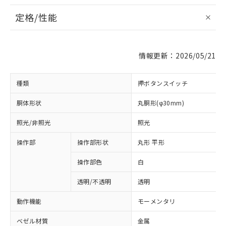
定格/性能
情報更新：2026/05/21
種類
押ボタンスイッチ
胴体形状
丸胴形(φ30mm)
照光/非照光
照光
操作部
操作部形状
丸形 平形
操作部色
白
透明/不透明
透明
動作機能
モーメンタリ
ベゼル材質
金属