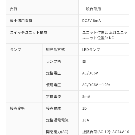
負荷
一般負荷用
最小適用負荷
DC5V 6mA
スイッチユニット構成
ユニット位置2: 点灯ユニット
※1 対応状況
ユニット位置3: NC
対応済み：EU RoHS指令（10物質）の
ランプ
照光部方式
LEDランプ
非含有に対応した製品が提供可能な商品で
す。
ランプ色
白
対応予定：EU RoHS指令（10物質）の非含
ご利用条件
有に対応した製品に切り替える予定のある
定格電圧
AC/DC6V
商品です。
使用電圧
AC/DC6V±10%
対応予定なし：EU RoHS指令（10物質）の
以下の条件をお読みいただき、同意のうえ
非含有に非対応の商品で、対応品を出す予
ご利用ください。
定格電流
5mA
定はありません。
調査・確認中：EU RoHS指令（10物質）の
本サービスは、当社制御機器事業取扱
接点定格
接点構成
1b
※1 中国RoHS○×表
非含有の対応状況を調査中または確認中の
商品の当社在庫状況および標準価格
商品です。
(税抜)を提供させていただくもので
定格通電電流
10A
「○」：最大均質材料含有率が中国RoHSの
非該当品：ライセンス料など無形物で、有
す。
基準値以下であることを示します。
害物質有無と関係のない商品です。
開閉能力(AC)
抵抗負荷(AC-12): AC24V 10A/A
当社制御機器事業取扱商品の中には、