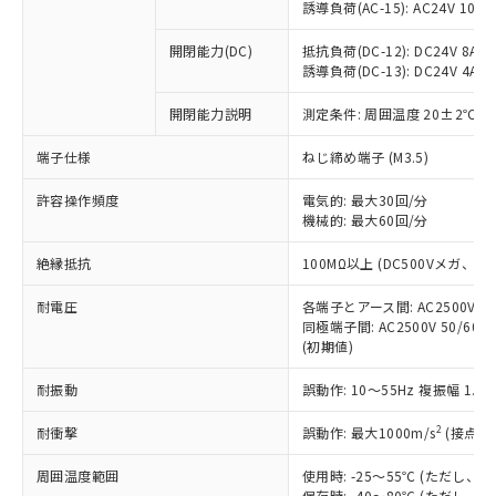
「×」：最大均質材料含有率が中国RoHSの
仕入先様の事情により、非含有部品として
誘導負荷(AC-15): AC24V 10A/AC
本サービスの対象外となる商品もある
基準値を超えていることを示します。
いたものが、含有品と判明した場合などや
当社は、これら貴社製品のうち、外国
ことをご了承ください。
「－」：未確認です。当社販売部門へお問
むを得ず変更することがあります。
開閉能力(DC)
抵抗負荷(DC-12): DC24V 8A/DC
為替および外国貿易法に定める商品
在庫状況および標準価格照会結果は、
い合わせください。
誘導負荷(DC-13): DC24V 4A/DC
（以下｢規制貨物等」という）を輸出
記載している更新日時点での社内デー
*EU RoHS指令（10物質）：
または国外への提供する場合は、日本
記
タに基づき作成されるものであり、閲
説明
鉛(Pb) 1000ppm以下、 水銀(Hg) 1000ppm以下、 カド
開閉能力説明
測定条件: 周囲温度 20±2℃、
*中国RoHS10物質の基準値 (GB/T26572)：
国政府の輸出許可(または役務取引許
号
覧された時点での実際の在庫および標
ミウム(Cd) 100ppm以下、
Pb(鉛) :1000ppm、 Hg(水銀) : 1000ppm、 Cd(カドミウ
可)を取得するなどの必要な手続きを
六価クロム(Cr(Ⅵ)) 1000ppm以下、ポリ臭化ビフェニル
ム) : 100ppm、
準価格とは異なる場合があることをご
端子仕様
ねじ締め端子 (M3.5)
類(PBB) 1000ppm以下、ポリ臭化ジフェニルエーテル類
Cr(Ⅵ)(六価クロム) : 1000ppm、 PBBs(ポリ臭化ビフェ
とります。
了承ください。
(PBDE) 1000ppm以下、フタル酸ビス(2-エチルヘキシ
○
一定数以上の在庫あり
ニル類) : 1000ppm、 PBDEs(ポリ臭化ジフェニルエーテ
当社は規制貨物を破棄する場合は、完
ル) (DEHP)(別名：DOP) 1000ppm以下、フタル酸ブチ
正式な納期状況および標準価格はお客
許容操作頻度
ル類) : 1000ppm、
電気的: 最大30回/分
ルベンジル（BBP） 1000ppm以下、フタル酸ジブチル
全に破砕するなど、違法に輸出されな
DBP(フタル酸ジブチル) : 1000ppm、 DIBP(フタル酸ジ
機械的: 最大60回/分
様のお取引先、またはお客様担当のオ
（DBP） 1000ppm以下、フタル酸ジイソブチル
イソブチル) : 1000ppm、 BBP(フタル酸ブチルベンジ
△
一定数には満たないが在庫あり
いよう必要な手段を講じます。
ムロン制御機器販売店・当社販売員に
(DIBP) 1000ppm以下
ル) : 1000ppm、
当社は貴社製品を、核兵器、ミサイ
絶縁抵抗
但し、RoHS指令で産業用監視および制御機器に対する
100MΩ以上 (DC500Vメガ、
DEHP(フタル酸ビス(2-エチルヘキシル)) : 1000ppm
ご相談ください。
適用除外項目は除く。
ル、化学兵器、生物兵器またはその他
－
在庫なし(最新の在庫状況につ
オムロン制御機器販売店や当社販売拠
フタル酸エステル類の４物質については閾値を超える意
耐電圧
各端子とアース間: AC2500V 50/
武器並びにこれらの製造装置等に一切
いては、お客様のお取引先、ま
図的な使用がないことを確認しています。
点は「
販売ネットワーク
」をご確認
同極端子間: AC2500V 50/60
※2 環境保護使用期限
使用いたしません。
たはお客様担当のオムロン制御
ください。
(初期値)
当社は、貴社製品を第三者に販売する
機器販売店・当社販売員にご確
在庫状況および標準価格結果を当社の
※2 対応予定月
「ｅ」：有害物質（10物質）のすべてが基
場合は、上記1、2および3の内容を当
認ください)
事前の承諾なく第三者に漏洩または開
耐振動
誤動作: 10～55Hz 複振幅 1.
準値以下であることを示します。
該第三者に通知します。また当社は、
示しないようお願いします。
部品在庫の切り替え状況などにより、予定
「10」：通常の使用状況下において有害物
販売先および販売に係わる関係者が違
マイパーツ機能（部品リスト作成サー
2
耐衝撃
誤動作: 最大1000m/s
(接点開
空
受注生産機種、また在庫状況の
月が前後することがあります。
質が外部に漏えいし、環境に深刻な影響を
法に輸出するおそれがある場合は、取
ビス）をご利用いただくには、I-Web
白
情報を公開していない機種
及ぼさない年数を意味します。
り引きをいたしません。
周囲温度範囲
使用時: -25～55℃ (ただし
メンバーズにご登録されている必要が
「－」：未確認です。当社販売部門へお問
保存時: -40～80℃ (ただし