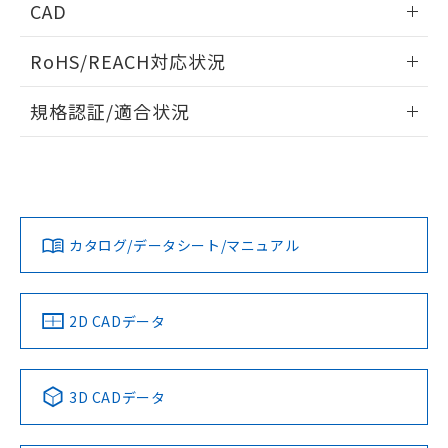
CAD
ログイン/会員登録いただくと、CADデータをダウンロー
RoHS/REACH対応状況
ドすることができます。
情報更新：2026/7/29
規格認証/適合状況
ログイン/会員登録
EU RoHS
注意事項・凡例
A30NL-MNM-TWA-G002-WAについての規格認証/適合状況に
ついては、「カスタマーサポートセンタ お客様相談室」また
は貴社担当オムロン営業員または販売店にお問い合わせくだ
対応状況
対応予定月
※1
※2
さい。
ダウンロードデータをご利用いただく前に、以下を必ずお読
みください。
カタログ/データシート/マニュアル
対応済み
ソフトウェアの使用条件
お問い合わせ
中国 RoHS
注意事項・凡例
2D CADデータ
中国 RoHS表
※1 ※2
3D CADデータ
Pb
Hg
Cd
Cr(VI)