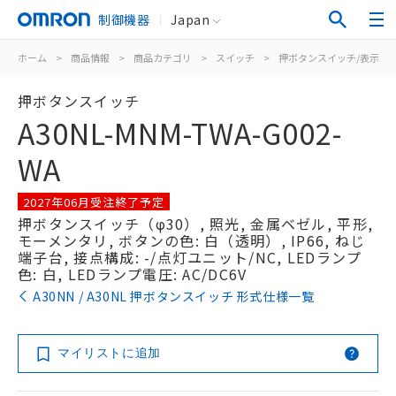
制御機器
Japan
ホーム
>
商品情報
>
商品カテゴリ
>
スイッチ
>
押ボタンスイッチ/表示灯
押ボタンスイッチ
A30NL-MNM-TWA-G002-
WA
2027年06月受注終了予定
押ボタンスイッチ（φ30）, 照光, 金属ベゼル, 平形,
モーメンタリ, ボタンの色: 白（透明）, IP66, ねじ
端子台, 接点構成: -/点灯ユニット/NC, LEDランプ
色: 白, LEDランプ電圧: AC/DC6V
A30NN / A30NL 押ボタンスイッチ 形式仕様一覧
マイリストに追加