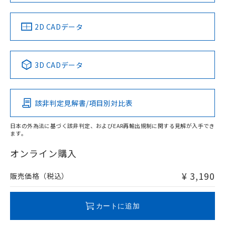
中国 RoHS
注意事項・凡例
2D CADデータ
中国 RoHS表
※1 ※2
3D CADデータ
Pb
Hg
Cd
Cr(VI)
該非判定見解書/項目別対比表
X
O
O
O
日本の外為法に基づく該非判定、およびEAR再輸出規制に関する見解が入手でき
ます。
"対応済み"や非含有の記載がされた商品であっても、流通
在庫等で未対応品が混在する可能性があります。
オンライン購入
非含有品が必要な際は、弊社営業部門もしくは販売店へお
問い合わせください。
¥ 3,190
販売価格（税込）
この製品のRoHS/REACH対応状況ページへ
カートに追加