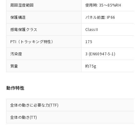
準値以下であることを示します。
該第三者に通知します。また当社は、
示しないようお願いします。
周囲湿度範囲
使用時: 35～85%RH
部品在庫の切り替え状況などにより、予定
「10」：通常の使用状況下において有害物
販売先および販売に係わる関係者が違
マイパーツ機能（部品リスト作成サー
空
受注生産機種、また在庫状況の
月が前後することがあります。
質が外部に漏えいし、環境に深刻な影響を
法に輸出するおそれがある場合は、取
ビス）をご利用いただくには、I-Web
保護構造
パネル前面: IP66
白
情報を公開していない機種
及ぼさない年数を意味します。
り引きをいたしません。
メンバーズにご登録されている必要が
「－」：未確認です。当社販売部門へお問
感電保護クラス
Class II
あります。
い合わせください。
お客様が当ウェブサイト上で当社にご
※3 非含有証明書ダウンロード
PTI（トラッキング特性）
175
登録された部品リストについて、当社
および当社の共同利用者が、当社の製
下記の非含有証明書をダウンロードするこ
汚染度
3 (EN60947-5-1)
品・サービスに関するお客様との取
とができます。
合意する
キャンセル
引・商談に必要な範囲で利用すること
質量
約75g
をご了承ください。
EU RoHS指令（10物質）の非含有証明書
※当社の共同利用者とは、
"個人情報
51物質の非含有証明書（当社基準）
の共同利用に関して"
の「1.共同利
※本証明書は発行日時点で非含有を証明す
動作特性
用者の範囲」に記載されている法人を
るもので、過去に遡って非含有を証明する
指します。
ものではありません。
全体の動きに必要な力(TTF)
また、RoHS指令のフタル酸エステル類４
物質の対応では、対応完了までの期間は出
全体の動き(TT)
荷製品に未対応品が混在することから備考
欄に対応日を記載しておりました。
既に当社にて対応品への在庫切替を完了
していることから、特段のことがない限