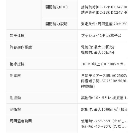
※1 中国RoHS○×表
非含有の対応状況を調査中または確認中の
商品の当社在庫状況および標準価格
開閉能力(DC)
抵抗負荷(DC-12): DC24V 8A/DC
商品です。
(税抜)を提供させていただくもので
誘導負荷(DC-13): DC24V 4A/DC
「○」：最大均質材料含有率が中国RoHSの
非該当品：ライセンス料など無形物で、有
す。
基準値以下であることを示します。
害物質有無と関係のない商品です。
開閉能力説明
測定条件: 周囲温度 20±2℃、
当社制御機器事業取扱商品の中には、
「×」：最大均質材料含有率が中国RoHSの
仕入先様の事情により、非含有部品として
本サービスの対象外となる商品もある
基準値を超えていることを示します。
いたものが、含有品と判明した場合などや
当社は、これら貴社製品のうち、外国
端子仕様
プッシュインPlus端子台
ことをご了承ください。
「－」：未確認です。当社販売部門へお問
むを得ず変更することがあります。
為替および外国貿易法に定める商品
在庫状況および標準価格照会結果は、
い合わせください。
許容操作頻度
電気的: 最大30回/分
（以下｢規制貨物等」という）を輸出
記載している更新日時点での社内デー
機械的: 最大60回/分
*EU RoHS指令（10物質）：
または国外への提供する場合は、日本
記
タに基づき作成されるものであり、閲
説明
鉛(Pb) 1000ppm以下、 水銀(Hg) 1000ppm以下、 カド
*中国RoHS10物質の基準値 (GB/T26572)：
国政府の輸出許可(または役務取引許
号
覧された時点での実際の在庫および標
ミウム(Cd) 100ppm以下、
Pb(鉛) :1000ppm、 Hg(水銀) : 1000ppm、 Cd(カドミウ
絶縁抵抗
100MΩ以上 (DC500Vメガ、
可)を取得するなどの必要な手続きを
六価クロム(Cr(Ⅵ)) 1000ppm以下、ポリ臭化ビフェニル
ム) : 100ppm、
準価格とは異なる場合があることをご
類(PBB) 1000ppm以下、ポリ臭化ジフェニルエーテル類
Cr(Ⅵ)(六価クロム) : 1000ppm、 PBBs(ポリ臭化ビフェ
とります。
了承ください。
(PBDE) 1000ppm以下、フタル酸ビス(2-エチルヘキシ
耐電圧
各端子とアース間: AC2500V 50/
○
一定数以上の在庫あり
ニル類) : 1000ppm、 PBDEs(ポリ臭化ジフェニルエーテ
当社は規制貨物を破棄する場合は、完
ル) (DEHP)(別名：DOP) 1000ppm以下、フタル酸ブチ
正式な納期状況および標準価格はお客
ル類) : 1000ppm、
同極端子間: AC2500V 50/60
ルベンジル（BBP） 1000ppm以下、フタル酸ジブチル
全に破砕するなど、違法に輸出されな
DBP(フタル酸ジブチル) : 1000ppm、 DIBP(フタル酸ジ
(初期値)
様のお取引先、またはお客様担当のオ
（DBP） 1000ppm以下、フタル酸ジイソブチル
イソブチル) : 1000ppm、 BBP(フタル酸ブチルベンジ
△
一定数には満たないが在庫あり
いよう必要な手段を講じます。
ムロン制御機器販売店・当社販売員に
(DIBP) 1000ppm以下
ル) : 1000ppm、
当社は貴社製品を、核兵器、ミサイ
但し、RoHS指令で産業用監視および制御機器に対する
耐振動
誤動作: 10～55Hz 複振幅 1.
DEHP(フタル酸ビス(2-エチルヘキシル)) : 1000ppm
ご相談ください。
適用除外項目は除く。
ル、化学兵器、生物兵器またはその他
－
在庫なし(最新の在庫状況につ
オムロン制御機器販売店や当社販売拠
フタル酸エステル類の４物質については閾値を超える意
2
耐衝撃
誤動作: 最大1000m/s
(接点開
武器並びにこれらの製造装置等に一切
いては、お客様のお取引先、ま
図的な使用がないことを確認しています。
点は「
販売ネットワーク
」をご確認
※2 環境保護使用期限
使用いたしません。
たはお客様担当のオムロン制御
ください。
周囲温度範囲
使用時: -25～55℃ (ただし
当社は、貴社製品を第三者に販売する
機器販売店・当社販売員にご確
在庫状況および標準価格結果を当社の
保存時: -40～80℃ (ただし
※2 対応予定月
「ｅ」：有害物質（10物質）のすべてが基
場合は、上記1、2および3の内容を当
認ください)
事前の承諾なく第三者に漏洩または開