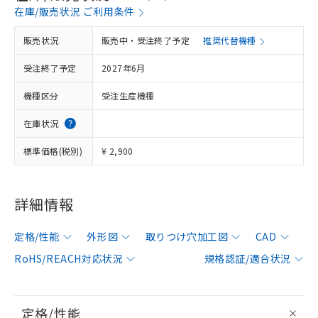
在庫/販売状況 ご利用条件
販売状況
販売中・受注終了予定
推奨代替機種
受注終了予定
2027年6月
機種区分
受注生産機種
在庫状況
標準価格(税別)
¥ 2,900
詳細情報
定格/性能
外形図
取りつけ穴加工図
CAD
RoHS/REACH対応状況
規格認証/適合状況
定格/性能