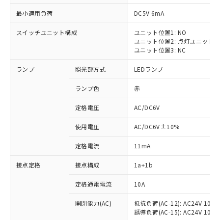
最小適用負荷
DC5V 6mA
スイッチユニット構成
ユニット位置1: NO
ユニット位置2: 点灯ユニット
ユニット位置3: NC
ランプ
照光部方式
LEDランプ
ランプ色
赤
※1 対応状況
定格電圧
AC/DC6V
対応済み：EU RoHS指令（10物質）の
使用電圧
AC/DC6V±10%
非含有に対応した製品が提供可能な商品で
す。
定格電流
11mA
対応予定：EU RoHS指令（10物質）の非含
ご利用条件
有に対応した製品に切り替える予定のある
接点定格
接点構成
1a+1b
商品です。
対応予定なし：EU RoHS指令（10物質）の
定格通電電流
10A
以下の条件をお読みいただき、同意のうえ
非含有に非対応の商品で、対応品を出す予
ご利用ください。
定はありません。
開閉能力(AC)
抵抗負荷(AC-12): AC24V 10A/A
誘導負荷(AC-15): AC24V 10A/AC
調査・確認中：EU RoHS指令（10物質）の
本サービスは、当社制御機器事業取扱