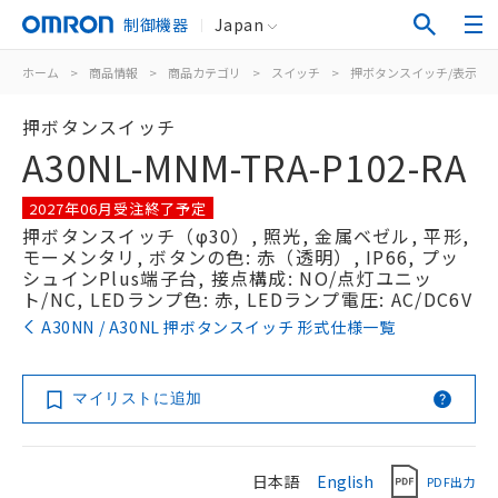
制御機器
Japan
ホーム
>
商品情報
>
商品カテゴリ
>
スイッチ
>
押ボタンスイッチ/表示灯
押ボタンスイッチ
A30NL-MNM-TRA-P102-RA
2027年06月受注終了予定
押ボタンスイッチ（φ30）, 照光, 金属ベゼル, 平形,
モーメンタリ, ボタンの色: 赤（透明）, IP66, プッ
シュインPlus端子台, 接点構成: NO/点灯ユニッ
ト/NC, LEDランプ色: 赤, LEDランプ電圧: AC/DC6V
A30NN / A30NL 押ボタンスイッチ 形式仕様一覧
マイリストに追加
日本語
English
PDF出力