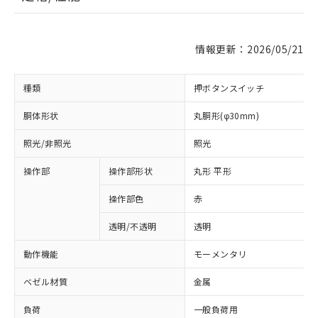
情報更新：2026/05/21
種類
押ボタンスイッチ
胴体形状
丸胴形(φ30mm)
照光/非照光
照光
操作部
操作部形状
丸形 平形
操作部色
赤
透明/不透明
透明
動作機能
モーメンタリ
ベゼル材質
金属
負荷
一般負荷用