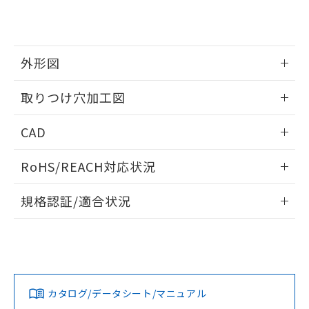
り、2022年1月12日より割愛しておりま
す。
外形図
情報更新：2026/05/21
取りつけ穴加工図
情報更新：2026/05/21
CAD
ログイン/会員登録いただくと、CADデータをダウンロー
RoHS/REACH対応状況
ドすることができます。
情報更新：2026/7/29
規格認証/適合状況
ログイン/会員登録
EU RoHS
注意事項・凡例
A30NL-MNM-TRA-P102-RAについての規格認証/適合状況に
ついては、「カスタマーサポートセンタ お客様相談室」また
は貴社担当オムロン営業員または販売店にお問い合わせくだ
対応状況
対応予定月
※1
※2
さい。
ダウンロードデータをご利用いただく前に、以下を必ずお読
みください。
カタログ/データシート/マニュアル
対応済み
ソフトウェアの使用条件
お問い合わせ