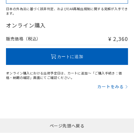
日本の外為法に基づく該非判定、およびEAR再輸出規制に関する見解が入手でき
ます。
"対応済み"や非含有の記載がされた商品であっても、流通
在庫等で未対応品が混在する可能性があります。
オンライン購入
非含有品が必要な際は、弊社営業部門もしくは販売店へお
問い合わせください。
¥ 2,360
販売価格（税込）
この製品のRoHS/REACH対応状況ページへ
カートに追加
オンライン購入における出荷予定日は、カートに追加～「ご購入手続き：価
格・納期の確認」画面にてご確認ください。
カートをみる
ページ先頭へ戻る