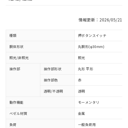
情報更新：2026/05/21
種類
押ボタンスイッチ
胴体形状
丸胴形(φ30mm)
照光/非照光
照光
操作部
操作部形状
丸形 平形
操作部色
赤
透明/不透明
透明
動作機能
モーメンタリ
ベゼル材質
金属
負荷
一般負荷用