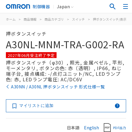
制御機器
Japan
ホーム
>
商品情報
>
商品カテゴリ
>
スイッチ
>
押ボタンスイッチ/表示灯
押ボタンスイッチ
A30NL-MNM-TRA-G002-RA
2027年06月受注終了予定
押ボタンスイッチ（φ30）, 照光, 金属ベゼル, 平形,
モーメンタリ, ボタンの色: 赤（透明）, IP66, ねじ
端子台, 接点構成: -/点灯ユニット/NC, LEDランプ
色: 赤, LEDランプ電圧: AC/DC6V
A30NN / A30NL 押ボタンスイッチ 形式仕様一覧
マイリストに追加
日本語
English
PDF出力