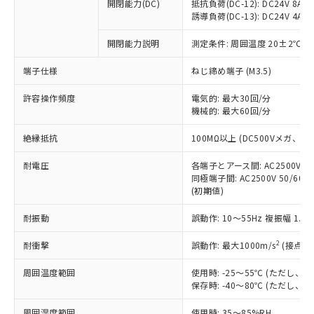
基準値を超えていることを示します。
いたものが、含有品と判明した場合などや
開閉能力(DC)
抵抗負荷(DC-12): DC24V 8A/DC
当社は、これら貴社製品のうち、外国
ことをご了承ください。
「－」：未確認です。当社販売部門へお問
誘導負荷(DC-13): DC24V 4A/DC
むを得ず変更することがあります。
為替および外国貿易法に定める商品
在庫状況および標準価格照会結果は、
い合わせください。
（以下｢規制貨物等」という）を輸出
記載している更新日時点での社内デー
開閉能力説明
測定条件: 周囲温度 20±2℃、
*EU RoHS指令（10物質）：
または国外への提供する場合は、日本
記
タに基づき作成されるものであり、閲
説明
鉛(Pb) 1000ppm以下、 水銀(Hg) 1000ppm以下、 カド
*中国RoHS10物質の基準値 (GB/T26572)：
国政府の輸出許可(または役務取引許
号
覧された時点での実際の在庫および標
ミウム(Cd) 100ppm以下、
Pb(鉛) :1000ppm、 Hg(水銀) : 1000ppm、 Cd(カドミウ
端子仕様
ねじ締め端子 (M3.5)
可)を取得するなどの必要な手続きを
六価クロム(Cr(Ⅵ)) 1000ppm以下、ポリ臭化ビフェニル
ム) : 100ppm、
準価格とは異なる場合があることをご
類(PBB) 1000ppm以下、ポリ臭化ジフェニルエーテル類
Cr(Ⅵ)(六価クロム) : 1000ppm、 PBBs(ポリ臭化ビフェ
とります。
了承ください。
許容操作頻度
電気的: 最大30回/分
(PBDE) 1000ppm以下、フタル酸ビス(2-エチルヘキシ
○
一定数以上の在庫あり
ニル類) : 1000ppm、 PBDEs(ポリ臭化ジフェニルエーテ
当社は規制貨物を破棄する場合は、完
ル) (DEHP)(別名：DOP) 1000ppm以下、フタル酸ブチ
機械的: 最大60回/分
正式な納期状況および標準価格はお客
ル類) : 1000ppm、
ルベンジル（BBP） 1000ppm以下、フタル酸ジブチル
全に破砕するなど、違法に輸出されな
DBP(フタル酸ジブチル) : 1000ppm、 DIBP(フタル酸ジ
様のお取引先、またはお客様担当のオ
（DBP） 1000ppm以下、フタル酸ジイソブチル
イソブチル) : 1000ppm、 BBP(フタル酸ブチルベンジ
△
一定数には満たないが在庫あり
いよう必要な手段を講じます。
絶縁抵抗
100MΩ以上 (DC500Vメガ、
ムロン制御機器販売店・当社販売員に
(DIBP) 1000ppm以下
ル) : 1000ppm、
当社は貴社製品を、核兵器、ミサイ
但し、RoHS指令で産業用監視および制御機器に対する
DEHP(フタル酸ビス(2-エチルヘキシル)) : 1000ppm
ご相談ください。
適用除外項目は除く。
耐電圧
各端子とアース間: AC2500V 50/
ル、化学兵器、生物兵器またはその他
－
在庫なし(最新の在庫状況につ
オムロン制御機器販売店や当社販売拠
フタル酸エステル類の４物質については閾値を超える意
同極端子間: AC2500V 50/60
武器並びにこれらの製造装置等に一切
いては、お客様のお取引先、ま
図的な使用がないことを確認しています。
点は「
販売ネットワーク
」をご確認
(初期値)
※2 環境保護使用期限
使用いたしません。
たはお客様担当のオムロン制御
ください。
当社は、貴社製品を第三者に販売する
機器販売店・当社販売員にご確
在庫状況および標準価格結果を当社の
耐振動
誤動作: 10～55Hz 複振幅 1.
※2 対応予定月
「ｅ」：有害物質（10物質）のすべてが基
場合は、上記1、2および3の内容を当
認ください)
事前の承諾なく第三者に漏洩または開
準値以下であることを示します。
該第三者に通知します。また当社は、
示しないようお願いします。
2
耐衝撃
誤動作: 最大1000m/s
(接点開
部品在庫の切り替え状況などにより、予定
「10」：通常の使用状況下において有害物
販売先および販売に係わる関係者が違
マイパーツ機能（部品リスト作成サー
空
受注生産機種、また在庫状況の
月が前後することがあります。
質が外部に漏えいし、環境に深刻な影響を
法に輸出するおそれがある場合は、取
周囲温度範囲
使用時: -25～55℃ (ただし
ビス）をご利用いただくには、I-Web
白
情報を公開していない機種
及ぼさない年数を意味します。
り引きをいたしません。
保存時: -40～80℃ (ただし
メンバーズにご登録されている必要が
「－」：未確認です。当社販売部門へお問
あります。
い合わせください。
周囲湿度範囲
使用時: 35～85%RH