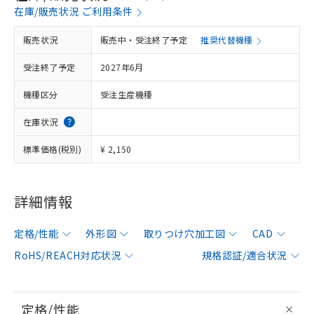
在庫/販売状況 ご利用条件
販売状況
販売中・受注終了予定
推奨代替機種
受注終了予定
2027年6月
機種区分
受注生産機種
在庫状況
標準価格(税別)
¥ 2,150
詳細情報
定格/性能
外形図
取りつけ穴加工図
CAD
RoHS/REACH対応状況
規格認証/適合状況
定格/性能