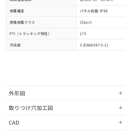
お客様が当ウェブサイト上で当社にご
※3 非含有証明書ダウンロード
登録された部品リストについて、当社
保護構造
パネル前面: IP66
および当社の共同利用者が、当社の製
下記の非含有証明書をダウンロードするこ
品・サービスに関するお客様との取
感電保護クラス
Class II
とができます。
合意する
キャンセル
引・商談に必要な範囲で利用すること
をご了承ください。
PTI（トラッキング特性）
175
EU RoHS指令（10物質）の非含有証明書
※当社の共同利用者とは、
"個人情報
51物質の非含有証明書（当社基準）
の共同利用に関して"
の「1.共同利
汚染度
3 (EN60947-5-1)
※本証明書は発行日時点で非含有を証明す
用者の範囲」に記載されている法人を
るもので、過去に遡って非含有を証明する
指します。
ものではありません。
また、RoHS指令のフタル酸エステル類４
物質の対応では、対応完了までの期間は出
荷製品に未対応品が混在することから備考
欄に対応日を記載しておりました。
既に当社にて対応品への在庫切替を完了
外形図
していることから、特段のことがない限
情報更新：2026/05/21
り、2022年1月12日より割愛しておりま
取りつけ穴加工図
す。
情報更新：2026/05/21
CAD