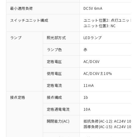
最小適用負荷
DC5V 6mA
スイッチユニット構成
ユニット位置2: 点灯ユニット
ユニット位置3: NC
※1 対応状況
ランプ
照光部方式
LEDランプ
対応済み：EU RoHS指令（10物質）の
非含有に対応した製品が提供可能な商品で
ランプ色
赤
す。
対応予定：EU RoHS指令（10物質）の非含
定格電圧
AC/DC6V
ご利用条件
有に対応した製品に切り替える予定のある
使用電圧
AC/DC6V±10%
商品です。
対応予定なし：EU RoHS指令（10物質）の
以下の条件をお読みいただき、同意のうえ
定格電流
11mA
非含有に非対応の商品で、対応品を出す予
ご利用ください。
定はありません。
接点定格
接点構成
1b
調査・確認中：EU RoHS指令（10物質）の
本サービスは、当社制御機器事業取扱
※1 中国RoHS○×表
非含有の対応状況を調査中または確認中の
商品の当社在庫状況および標準価格
定格通電電流
10A
商品です。
(税抜)を提供させていただくもので
「○」：最大均質材料含有率が中国RoHSの
非該当品：ライセンス料など無形物で、有
開閉能力(AC)
抵抗負荷(AC-12): AC24V 10A/A
す。
基準値以下であることを示します。
害物質有無と関係のない商品です。
誘導負荷(AC-15): AC24V 10A/AC
当社制御機器事業取扱商品の中には、
「×」：最大均質材料含有率が中国RoHSの
仕入先様の事情により、非含有部品として
本サービスの対象外となる商品もある