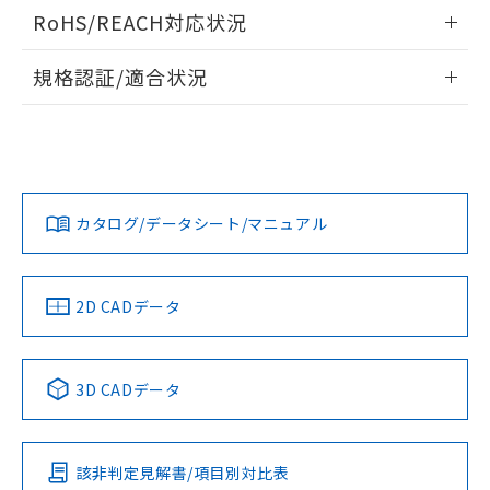
ログイン/会員登録いただくと、CADデータをダウンロー
RoHS/REACH対応状況
ドすることができます。
情報更新：2026/7/29
規格認証/適合状況
ログイン/会員登録
EU RoHS
注意事項・凡例
A30NL-MNM-TRA-G002-RAについての規格認証/適合状況に
ついては、「カスタマーサポートセンタ お客様相談室」また
は貴社担当オムロン営業員または販売店にお問い合わせくだ
対応状況
対応予定月
※1
※2
さい。
ダウンロードデータをご利用いただく前に、以下を必ずお読
みください。
カタログ/データシート/マニュアル
対応済み
ソフトウェアの使用条件
お問い合わせ
中国 RoHS
注意事項・凡例
2D CADデータ
中国 RoHS表
※1 ※2
3D CADデータ
Pb
Hg
Cd
Cr(VI)
該非判定見解書/項目別対比表
X
O
O
O