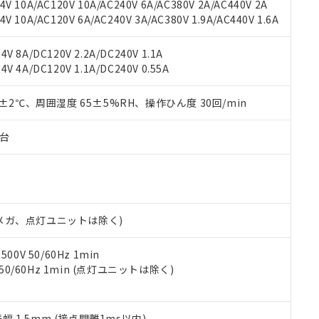
機種、また在庫状況の情報を公開していない機種
V 10A/AC120V 10A/AC240V 6A/AC380V 2A/AC440V 2A
ェブサイト上で当社にご登録された部品リストについて、当社およ
書ダウンロード
す。当社販売部門へお問い合わせください。
 10A/AC120V 6A/AC240V 3A/AC380V 1.9A/AC440V 1.6A
品・サービスに関するお客様との取引・商談に必要な範囲で利用す
合意する
キャンセル
書をダウンロードすることができます。
利用者とは、
"個人情報の共同利用に関して"
の「1.共同利用者の
V 8A/DC120V 2.2A/DC240V 1.1A
します。
10物質）の非含有証明書
V 4A/DC120V 1.1A/DC240V 0.55A
明書（当社基準）
日時点で非含有を証明するもので、過去に遡って非含有を証明するも
0±2℃、周囲湿度 65±5%RH、操作ひん度 30回/min
令のフタル酸エステル類４物質の対応では、対応完了までの期間は出
備考欄に対応日を記載しておりました。
子台
品への在庫切替を完了していることから、特段のことがない限り、20
す。
00Vメガ、点灯ユニットは除く)
0V 50/60Hz 1min
 50/60Hz 1min (点灯ユニットは除く)
振幅 1.5mm (接点開離1ms以内)