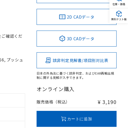
在庫・価格
2D CADデータ
無料テスト機
をご確認くだ
3D CADデータ
66, プッシュ
該非判定見解書/項目別対比表
V
日本の外為法に基づく該非判定、およびEAR再輸出規
制に関する見解が入手できます。
オンライン購入
¥ 3,190
販売価格（税込）
カートに追加