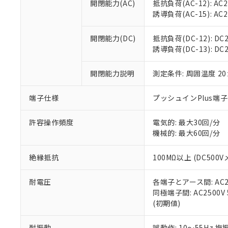
空
受注生産
開閉能力(AC)
抵抗負荷(AC-12): AC24
お客様が当ウ
※3 非含有証明
「－」：未確認で
白
誘導負荷(AC-15): AC24V
が、当社の製
さい。
下記の非含有証明
※当社の共同
開閉能力(DC)
抵抗負荷(DC-12): DC24
いる法人を指
EU RoHS指令（
誘導負荷(DC-13): DC24
51物質の非含有証
※本証明書は発行
開閉能力説明
測定条件: 周囲温度 2
また、RoHS指
混在することから
端子仕様
プッシュインPlus端
既に当社にて対応
り割愛しておりま
許容操作頻度
電気的: 最大30回/分
機械的: 最大60回/分
絶縁抵抗
100MΩ以上 (DC5
耐電圧
各端子とアース間: AC250
同極端子間: AC2500V
(初期値)
耐振動
誤動作: 10～55Hz 複