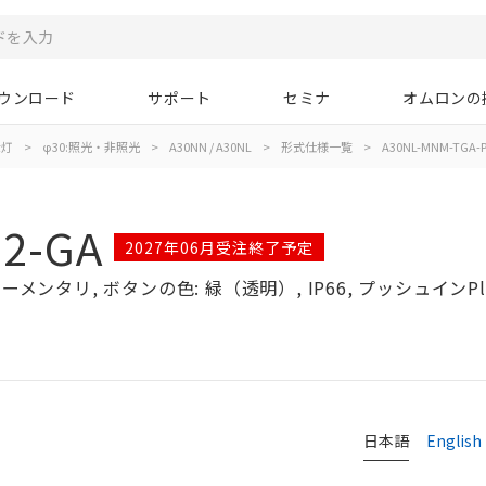
ウンロード
サポート
セミナ
オムロンの
示灯
>
φ30:照光・非照光
>
A30NN / A30NL
>
形式仕様一覧
>
A30NL-MNM-TGA-P
2-GA
2027年06月受注終了予定
メンタリ, ボタンの色: 緑（透明）, IP66, プッシュインPlu
日本語
English