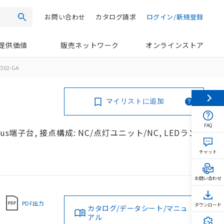
お問い合わせ
カタログ請求
ログイン/新規登録
検索
提供価値
販売ネットワーク
オンラインストア
202-GA
マイリストに追加
FAQ
s端子台, 接点構成: NC/点灯ユニット/NC, LEDラン
チャット
お問い合わせ
PDF出力
ダウンロード
カタログ/データシート/マニュ
アル