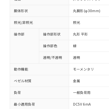
胴体形状
丸胴形(φ30mm)
照光/非照光
照光
操作部
操作部形状
丸形 平形
操作部色
緑
透明/不透明
透明
動作機能
モーメンタリ
ベゼル材質
金属
負荷
一般負荷用
※1 対応状況
最小適用負荷
DC5V 6mA