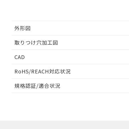
外形図
取りつけ穴加工図
CAD
ログイン/会員登録いただくと、CADデータをダウンロ
RoHS/REACH対応状況
規格認証/適合状況
EU RoHS
注意事項・凡例
A30NL-MNM-TGA-P202-GAについての規格認証/適
営業員または販売店にお問い合わせください。
ダウンロードデータをご利用いただく前に、以下を必ずお読
対応状況
対応予定月
※1
※2
ソフトウェアの使用条件
対応済み