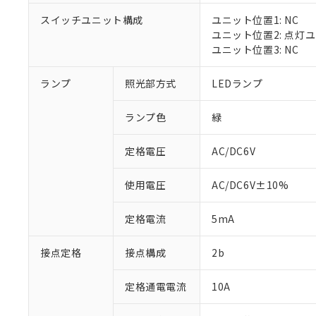
対応済み：EU
スイッチユニット構成
ユニット位置1: NC
対応予定：EU R
ユニット位置2: 点灯
対応予定なし：EU
ユニット位置3: NC
調査・確認中：EU
ご利用条件
非該当品：ライセ
※1 中国RoHS
ランプ
照光部方式
LEDランプ
仕入先様の事情に
があります。
以下の条件をお読
「○」：最大均質
ランプ色
緑
「×」：最大均質
本サービスは
当社は、これ
*EU RoHS指令（10物
「－」：未確認で
鉛(Pb) 1000ppm以下、
くものです。
う）を輸出ま
定格電圧
AC/DC6V
記
説明
六価クロム(Cr(Ⅵ)) 1
当社制御機器
などの必要な
フタル酸ビス(2-エチルヘ
号
*中国RoHS10物質の基準値 
ル（DBP） 1000ppm
在庫状況およ
当社は規制貨
Pb(鉛) :1000ppm、 Hg
但し、RoHS指令で産
使用電圧
AC/DC6V±10%
のであり、閲
ます。
Cr(Ⅵ)(六価クロム) : 
フタル酸エステル類の４
○
一定数以
DBP(フタル酸ジブチル) :
い。
当社は貴社製
DEHP(フタル酸ビス(2-エ
正式な納期状
定格電流
5mA
置等に一切使
当社販売員に
※2 対応予定月
△
一定数に
当社は、貴社
オムロン制御
また当社は、
※2 環境保護使
接点定格
接点構成
2b
在庫状況およ
部品在庫の切り替
たしません。
－
在庫なし
す。
「ｅ」：有害物質
機器販売
定格通電電流
10A
マイパーツ機
「10」：通常の
ている必要が
味します。