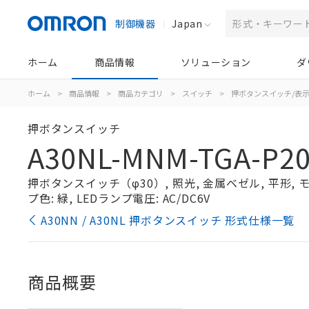
制御機器
Japan
ホーム
商品情報
ソリューション
ダ
ホーム
>
商品情報
>
商品カテゴリ
>
スイッチ
>
押ボタンスイッチ/表
押ボタンスイッチ
A30NL-MNM-TGA-P20
押ボタンスイッチ（φ30）, 照光, 金属ベゼル, 平形, モー
プ色: 緑, LEDランプ電圧: AC/DC6V
A30NN / A30NL 押ボタンスイッチ 形式仕様一覧
商品概要