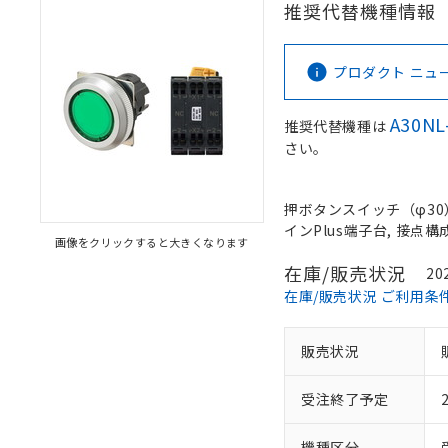
推奨代替機種情報
プロダクト ニュース 
A30NL
推奨代替機種は
さい。
押ボタンスイッチ（φ30）,
インPlus端子台, 接点構成:
画像をクリックすると大きくなります
在庫/販売状況
20
在庫/販売状況 ご利用条
販売状況
受注終了予定
機種区分