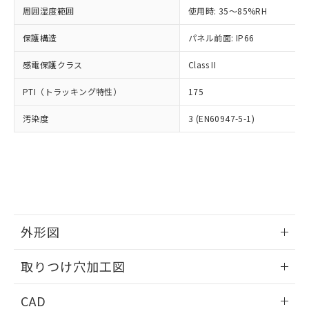
い合わせください。
お客様が当ウェブサイト上で当社にご
周囲湿度範囲
使用時: 35～85%RH
※3 非含有証明書ダウンロード
登録された部品リストについて、当社
保護構造
パネル前面: IP66
および当社の共同利用者が、当社の製
下記の非含有証明書をダウンロードするこ
品・サービスに関するお客様との取
とができます。
感電保護クラス
Class II
合意する
キャンセル
引・商談に必要な範囲で利用すること
をご了承ください。
EU RoHS指令（10物質）の非含有証明書
PTI（トラッキング特性）
175
※当社の共同利用者とは、
"個人情報
51物質の非含有証明書（当社基準）
の共同利用に関して"
の「1.共同利
汚染度
3 (EN60947-5-1)
※本証明書は発行日時点で非含有を証明す
用者の範囲」に記載されている法人を
るもので、過去に遡って非含有を証明する
指します。
ものではありません。
また、RoHS指令のフタル酸エステル類４
物質の対応では、対応完了までの期間は出
荷製品に未対応品が混在することから備考
欄に対応日を記載しておりました。
既に当社にて対応品への在庫切替を完了
外形図
していることから、特段のことがない限
り、2022年1月12日より割愛しておりま
情報更新：2026/05/21
取りつけ穴加工図
す。
情報更新：2026/05/21
CAD