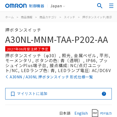
制御機器
Japan
ホーム
>
商品情報
>
商品カテゴリ
>
スイッチ
>
押ボタンスイッチ/表示灯
押ボタンスイッチ
A30NL-MNM-TAA-P202-AA
2027年06月受注終了予定
押ボタンスイッチ（φ30）, 照光, 金属ベゼル, 平形,
モーメンタリ, ボタンの色: 青（透明）, IP66, プッ
シュインPlus端子台, 接点構成: NC/点灯ユニッ
ト/NC, LEDランプ色: 青, LEDランプ電圧: AC/DC6V
A30NN / A30NL 押ボタンスイッチ 形式仕様一覧
マイリストに追加
日本語
English
PDF出力