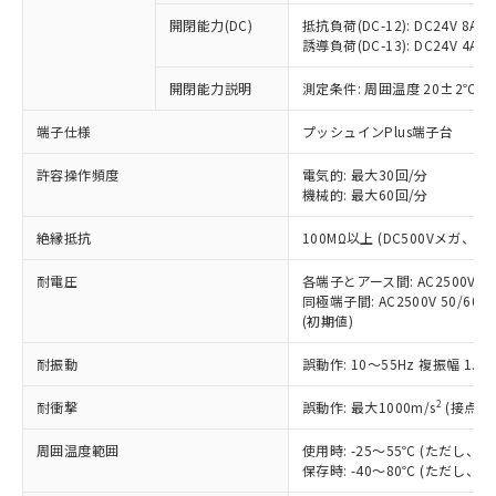
本サービスの対象外となる商品もある
基準値を超えていることを示します。
いたものが、含有品と判明した場合などや
当社は、これら貴社製品のうち、外国
ことをご了承ください。
開閉能力(DC)
抵抗負荷(DC-12): DC24V 8A/DC
「－」：未確認です。当社販売部門へお問
むを得ず変更することがあります。
為替および外国貿易法に定める商品
誘導負荷(DC-13): DC24V 4A/DC
在庫状況および標準価格照会結果は、
い合わせください。
（以下｢規制貨物等」という）を輸出
記載している更新日時点での社内デー
*EU RoHS指令（10物質）：
または国外への提供する場合は、日本
開閉能力説明
測定条件: 周囲温度 20±2℃、
記
タに基づき作成されるものであり、閲
説明
鉛(Pb) 1000ppm以下、 水銀(Hg) 1000ppm以下、 カド
*中国RoHS10物質の基準値 (GB/T26572)：
国政府の輸出許可(または役務取引許
号
覧された時点での実際の在庫および標
ミウム(Cd) 100ppm以下、
Pb(鉛) :1000ppm、 Hg(水銀) : 1000ppm、 Cd(カドミウ
端子仕様
プッシュインPlus端子台
可)を取得するなどの必要な手続きを
六価クロム(Cr(Ⅵ)) 1000ppm以下、ポリ臭化ビフェニル
ム) : 100ppm、
準価格とは異なる場合があることをご
類(PBB) 1000ppm以下、ポリ臭化ジフェニルエーテル類
Cr(Ⅵ)(六価クロム) : 1000ppm、 PBBs(ポリ臭化ビフェ
とります。
了承ください。
(PBDE) 1000ppm以下、フタル酸ビス(2-エチルヘキシ
○
一定数以上の在庫あり
ニル類) : 1000ppm、 PBDEs(ポリ臭化ジフェニルエーテ
許容操作頻度
電気的: 最大30回/分
当社は規制貨物を破棄する場合は、完
ル) (DEHP)(別名：DOP) 1000ppm以下、フタル酸ブチ
正式な納期状況および標準価格はお客
ル類) : 1000ppm、
機械的: 最大60回/分
ルベンジル（BBP） 1000ppm以下、フタル酸ジブチル
全に破砕するなど、違法に輸出されな
DBP(フタル酸ジブチル) : 1000ppm、 DIBP(フタル酸ジ
様のお取引先、またはお客様担当のオ
（DBP） 1000ppm以下、フタル酸ジイソブチル
イソブチル) : 1000ppm、 BBP(フタル酸ブチルベンジ
△
一定数には満たないが在庫あり
いよう必要な手段を講じます。
ムロン制御機器販売店・当社販売員に
(DIBP) 1000ppm以下
ル) : 1000ppm、
絶縁抵抗
100MΩ以上 (DC500Vメガ、
当社は貴社製品を、核兵器、ミサイ
但し、RoHS指令で産業用監視および制御機器に対する
DEHP(フタル酸ビス(2-エチルヘキシル)) : 1000ppm
ご相談ください。
適用除外項目は除く。
ル、化学兵器、生物兵器またはその他
－
在庫なし(最新の在庫状況につ
オムロン制御機器販売店や当社販売拠
耐電圧
各端子とアース間: AC2500V 50/
フタル酸エステル類の４物質については閾値を超える意
武器並びにこれらの製造装置等に一切
いては、お客様のお取引先、ま
図的な使用がないことを確認しています。
同極端子間: AC2500V 50/60
点は「
販売ネットワーク
」をご確認
※2 環境保護使用期限
使用いたしません。
(初期値)
たはお客様担当のオムロン制御
ください。
当社は、貴社製品を第三者に販売する
機器販売店・当社販売員にご確
在庫状況および標準価格結果を当社の
※2 対応予定月
「ｅ」：有害物質（10物質）のすべてが基
耐振動
誤動作: 10～55Hz 複振幅 1.
場合は、上記1、2および3の内容を当
認ください)
事前の承諾なく第三者に漏洩または開
準値以下であることを示します。
該第三者に通知します。また当社は、
示しないようお願いします。
2
耐衝撃
誤動作: 最大1000m/s
(接点開
部品在庫の切り替え状況などにより、予定
「10」：通常の使用状況下において有害物
販売先および販売に係わる関係者が違
マイパーツ機能（部品リスト作成サー
空
受注生産機種、また在庫状況の
月が前後することがあります。
質が外部に漏えいし、環境に深刻な影響を
法に輸出するおそれがある場合は、取
ビス）をご利用いただくには、I-Web
白
情報を公開していない機種
周囲温度範囲
使用時: -25～55℃ (ただし
及ぼさない年数を意味します。
り引きをいたしません。
メンバーズにご登録されている必要が
保存時: -40～80℃ (ただし
「－」：未確認です。当社販売部門へお問
あります。