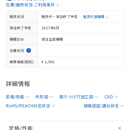
在庫/販売状況 ご利用条件
販売状況
販売中・受注終了予定
推奨代替機種
受注終了予定
2027年6月
機種区分
受注生産機種
在庫状況
標準価格(税別)
¥ 2,900
詳細情報
定格/性能
外形図
取りつけ穴加工図
CAD
RoHS/REACH対応状況
規格認証/適合状況
定格/性能