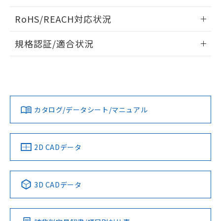
ログイン/会員登録いただくと、CADデータをダウンロー
RoHS/REACH対応状況
ドすることができます。
情報更新：2026/7/29
規格認証/適合状況
ログイン/会員登録
EU RoHS
注意事項・凡例
A30NL-MNM-TAA-P202-AAについての規格認証/適合状況に
ついては、「カスタマーサポートセンタ お客様相談室」また
は貴社担当オムロン営業員または販売店にお問い合わせくだ
対応状況
対応予定月
※1
※2
さい。
ダウンロードデータをご利用いただく前に、以下を必ずお読
みください。
カタログ/データシート/マニュアル
対応済み
ソフトウェアの使用条件
お問い合わせ
中国 RoHS
注意事項・凡例
2D CADデータ
中国 RoHS表
※1 ※2
3D CADデータ
Pb
Hg
Cd
Cr(VI)