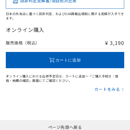
該非判定見解書/項目別対比表
X
O
O
O
日本の外為法に基づく該非判定、およびEAR再輸出規制に関する見解が入手でき
ます。
"対応済み"や非含有の記載がされた商品であっても、流通
在庫等で未対応品が混在する可能性があります。
オンライン購入
非含有品が必要な際は、弊社営業部門もしくは販売店へお
問い合わせください。
¥ 3,190
販売価格（税込）
この製品のRoHS/REACH対応状況ページへ
カートに追加
オンライン購入における出荷予定日は、カートに追加～「ご購入手続き：価
格・納期の確認」画面にてご確認ください。
カートをみる
ページ先頭へ戻る