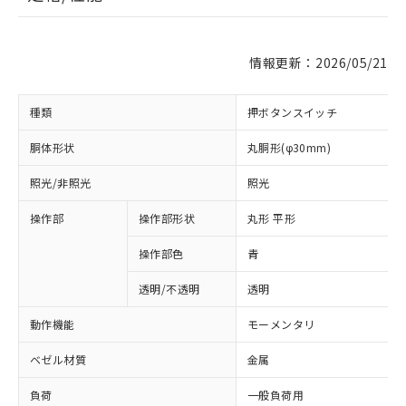
情報更新：2026/05/21
種類
押ボタンスイッチ
胴体形状
丸胴形(φ30mm)
照光/非照光
照光
操作部
操作部形状
丸形 平形
操作部色
青
透明/不透明
透明
動作機能
モーメンタリ
ベゼル材質
金属
負荷
一般負荷用