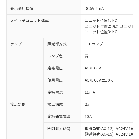
最小適用負荷
DC5V 6mA
スイッチユニット構成
ユニット位置1: NC
ユニット位置2: 点灯ユニット
※1 対応状況
ユニット位置3: NC
ランプ
照光部方式
LEDランプ
対応済み：EU RoHS指令（10物質）の
非含有に対応した製品が提供可能な商品で
ランプ色
青
す。
対応予定：EU RoHS指令（10物質）の非含
定格電圧
AC/DC6V
ご利用条件
有に対応した製品に切り替える予定のある
商品です。
使用電圧
AC/DC6V±10%
対応予定なし：EU RoHS指令（10物質）の
以下の条件をお読みいただき、同意のうえ
非含有に非対応の商品で、対応品を出す予
定格電流
11mA
ご利用ください。
定はありません。
調査・確認中：EU RoHS指令（10物質）の
接点定格
接点構成
2b
本サービスは、当社制御機器事業取扱
※1 中国RoHS○×表
非含有の対応状況を調査中または確認中の
商品の当社在庫状況および標準価格
定格通電電流
10A
商品です。
(税抜)を提供させていただくもので
「○」：最大均質材料含有率が中国RoHSの
非該当品：ライセンス料など無形物で、有
す。
開閉能力(AC)
抵抗負荷(AC-12): AC24V 10A/A
基準値以下であることを示します。
害物質有無と関係のない商品です。
当社制御機器事業取扱商品の中には、
誘導負荷(AC-15): AC24V 10A/AC
「×」：最大均質材料含有率が中国RoHSの
仕入先様の事情により、非含有部品として