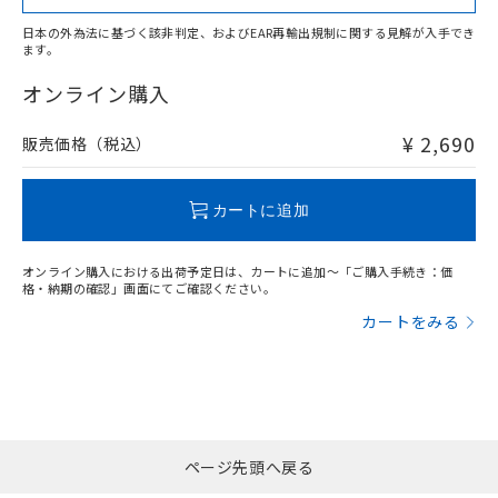
日本の外為法に基づく該非判定、およびEAR再輸出規制に関する見解が入手でき
ます。
"対応済み"や非含有の記載がされた商品であっても、流通
在庫等で未対応品が混在する可能性があります。
オンライン購入
非含有品が必要な際は、弊社営業部門もしくは販売店へお
問い合わせください。
¥ 2,690
販売価格（税込）
この製品のRoHS/REACH対応状況ページへ
カートに追加
オンライン購入における出荷予定日は、カートに追加～「ご購入手続き：価
格・納期の確認」画面にてご確認ください。
カートをみる
ページ先頭へ戻る