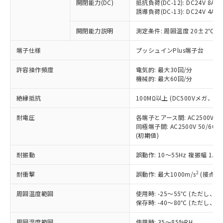
基準値を超えていることを示します。
いたものが、含有品と判明した場合などや
開閉能力(DC)
抵抗負荷(DC-12): DC24V 8A/DC
当社は、これら貴社製品のうち、外国
ことをご了承ください。
「－」：未確認です。当社販売部門へお問
誘導負荷(DC-13): DC24V 4A/DC
むを得ず変更することがあります。
為替および外国貿易法に定める商品
在庫状況および標準価格照会結果は、
い合わせください。
（以下｢規制貨物等」という）を輸出
記載している更新日時点での社内デー
開閉能力説明
測定条件: 周囲温度 20±2℃、
*EU RoHS指令（10物質）：
または国外への提供する場合は、日本
記
タに基づき作成されるものであり、閲
説明
鉛(Pb) 1000ppm以下、 水銀(Hg) 1000ppm以下、 カド
*中国RoHS10物質の基準値 (GB/T26572)：
国政府の輸出許可(または役務取引許
号
覧された時点での実際の在庫および標
ミウム(Cd) 100ppm以下、
Pb(鉛) :1000ppm、 Hg(水銀) : 1000ppm、 Cd(カドミウ
端子仕様
プッシュインPlus端子台
可)を取得するなどの必要な手続きを
六価クロム(Cr(Ⅵ)) 1000ppm以下、ポリ臭化ビフェニル
ム) : 100ppm、
準価格とは異なる場合があることをご
類(PBB) 1000ppm以下、ポリ臭化ジフェニルエーテル類
Cr(Ⅵ)(六価クロム) : 1000ppm、 PBBs(ポリ臭化ビフェ
とります。
了承ください。
許容操作頻度
電気的: 最大30回/分
(PBDE) 1000ppm以下、フタル酸ビス(2-エチルヘキシ
○
一定数以上の在庫あり
ニル類) : 1000ppm、 PBDEs(ポリ臭化ジフェニルエーテ
当社は規制貨物を破棄する場合は、完
ル) (DEHP)(別名：DOP) 1000ppm以下、フタル酸ブチ
機械的: 最大60回/分
正式な納期状況および標準価格はお客
ル類) : 1000ppm、
ルベンジル（BBP） 1000ppm以下、フタル酸ジブチル
全に破砕するなど、違法に輸出されな
DBP(フタル酸ジブチル) : 1000ppm、 DIBP(フタル酸ジ
様のお取引先、またはお客様担当のオ
（DBP） 1000ppm以下、フタル酸ジイソブチル
イソブチル) : 1000ppm、 BBP(フタル酸ブチルベンジ
△
一定数には満たないが在庫あり
いよう必要な手段を講じます。
絶縁抵抗
100MΩ以上 (DC500Vメガ、
ムロン制御機器販売店・当社販売員に
(DIBP) 1000ppm以下
ル) : 1000ppm、
当社は貴社製品を、核兵器、ミサイ
但し、RoHS指令で産業用監視および制御機器に対する
DEHP(フタル酸ビス(2-エチルヘキシル)) : 1000ppm
ご相談ください。
適用除外項目は除く。
耐電圧
各端子とアース間: AC2500V 50/
ル、化学兵器、生物兵器またはその他
－
在庫なし(最新の在庫状況につ
オムロン制御機器販売店や当社販売拠
フタル酸エステル類の４物質については閾値を超える意
同極端子間: AC2500V 50/60
武器並びにこれらの製造装置等に一切
いては、お客様のお取引先、ま
図的な使用がないことを確認しています。
点は「
販売ネットワーク
」をご確認
(初期値)
※2 環境保護使用期限
使用いたしません。
たはお客様担当のオムロン制御
ください。
当社は、貴社製品を第三者に販売する
機器販売店・当社販売員にご確
在庫状況および標準価格結果を当社の
耐振動
誤動作: 10～55Hz 複振幅 1.
※2 対応予定月
「ｅ」：有害物質（10物質）のすべてが基
場合は、上記1、2および3の内容を当
認ください)
事前の承諾なく第三者に漏洩または開
準値以下であることを示します。
該第三者に通知します。また当社は、
示しないようお願いします。
2
耐衝撃
誤動作: 最大1000m/s
(接点開
部品在庫の切り替え状況などにより、予定
「10」：通常の使用状況下において有害物
販売先および販売に係わる関係者が違
マイパーツ機能（部品リスト作成サー
空
受注生産機種、また在庫状況の
月が前後することがあります。
質が外部に漏えいし、環境に深刻な影響を
法に輸出するおそれがある場合は、取
周囲温度範囲
使用時: -25～55℃ (ただし
ビス）をご利用いただくには、I-Web
白
情報を公開していない機種
及ぼさない年数を意味します。
り引きをいたしません。
保存時: -40～80℃ (ただし
メンバーズにご登録されている必要が
「－」：未確認です。当社販売部門へお問
あります。
い合わせください。
周囲湿度範囲
使用時: 35～85%RH