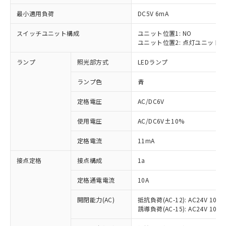
最小適用負荷
DC5V 6mA
スイッチユニット構成
ユニット位置1: NO
ユニット位置2: 点灯ユニット
※1 対応状況
ランプ
照光部方式
LEDランプ
対応済み：EU RoHS指令（10物質）の
非含有に対応した製品が提供可能な商品で
ランプ色
青
す。
対応予定：EU RoHS指令（10物質）の非含
定格電圧
AC/DC6V
ご利用条件
有に対応した製品に切り替える予定のある
使用電圧
AC/DC6V±10%
商品です。
対応予定なし：EU RoHS指令（10物質）の
以下の条件をお読みいただき、同意のうえ
定格電流
11mA
非含有に非対応の商品で、対応品を出す予
ご利用ください。
定はありません。
接点定格
接点構成
1a
調査・確認中：EU RoHS指令（10物質）の
本サービスは、当社制御機器事業取扱
※1 中国RoHS○×表
非含有の対応状況を調査中または確認中の
商品の当社在庫状況および標準価格
定格通電電流
10A
商品です。
(税抜)を提供させていただくもので
「○」：最大均質材料含有率が中国RoHSの
非該当品：ライセンス料など無形物で、有
開閉能力(AC)
抵抗負荷(AC-12): AC24V 10A/A
す。
基準値以下であることを示します。
害物質有無と関係のない商品です。
誘導負荷(AC-15): AC24V 10A/AC
当社制御機器事業取扱商品の中には、
「×」：最大均質材料含有率が中国RoHSの
仕入先様の事情により、非含有部品として
本サービスの対象外となる商品もある