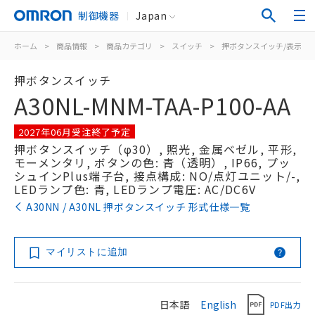
制御機器
Japan
ホーム
>
商品情報
>
商品カテゴリ
>
スイッチ
>
押ボタンスイッチ/表示灯
押ボタンスイッチ
A30NL-MNM-TAA-P100-AA
2027年06月受注終了予定
押ボタンスイッチ（φ30）, 照光, 金属ベゼル, 平形,
モーメンタリ, ボタンの色: 青（透明）, IP66, プッ
シュインPlus端子台, 接点構成: NO/点灯ユニット/-,
LEDランプ色: 青, LEDランプ電圧: AC/DC6V
A30NN / A30NL 押ボタンスイッチ 形式仕様一覧
マイリストに追加
日本語
English
PDF出力