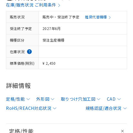
在庫/販売状況 ご利用条件
販売状況
販売中・受注終了予定
推奨代替機種
受注終了予定
2027年6月
機種区分
受注生産機種
在庫状況
標準価格(税別)
¥ 2,450
詳細情報
定格/性能
外形図
取りつけ穴加工図
CAD
RoHS/REACH対応状況
規格認証/適合状況
定格/性能