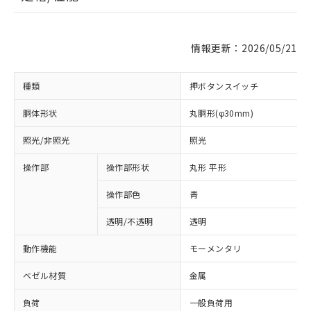
情報更新：2026/05/21
種類
押ボタンスイッチ
胴体形状
丸胴形(φ30mm)
照光/非照光
照光
操作部
操作部形状
丸形 平形
操作部色
青
透明/不透明
透明
動作機能
モーメンタリ
ベゼル材質
金属
負荷
一般負荷用