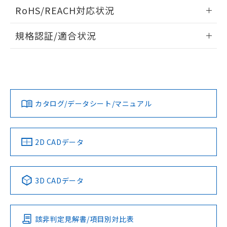
ログイン/会員登録いただくと、CADデータをダウンロー
RoHS/REACH対応状況
ドすることができます。
情報更新：2026/7/29
規格認証/適合状況
ログイン/会員登録
EU RoHS
注意事項・凡例
A30NL-MNM-TAA-P100-AAについての規格認証/適合状況に
ついては、「カスタマーサポートセンタ お客様相談室」また
は貴社担当オムロン営業員または販売店にお問い合わせくだ
対応状況
対応予定月
※1
※2
さい。
ダウンロードデータをご利用いただく前に、以下を必ずお読
みください。
カタログ/データシート/マニュアル
対応済み
ソフトウェアの使用条件
お問い合わせ
中国 RoHS
注意事項・凡例
2D CADデータ
中国 RoHS表
※1 ※2
3D CADデータ
Pb
Hg
Cd
Cr(VI)
該非判定見解書/項目別対比表
X
O
O
O