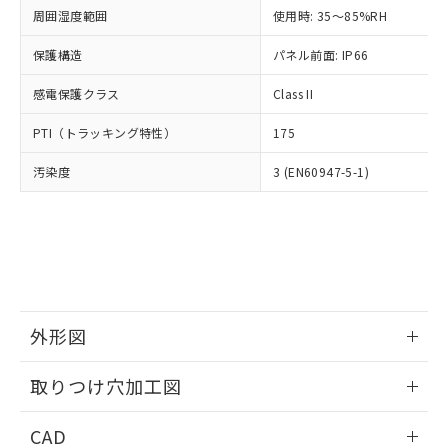
い合わせください。
お客様が当ウェブサイト上で当社にご
周囲湿度範囲
使用時: 35～85%RH
※3 非含有証明書ダウンロード
登録された部品リストについて、当社
保護構造
パネル前面: IP66
および当社の共同利用者が、当社の製
下記の非含有証明書をダウンロードするこ
品・サービスに関するお客様との取
とができます。
感電保護クラス
Class II
合意する
キャンセル
引・商談に必要な範囲で利用すること
をご了承ください。
EU RoHS指令（10物質）の非含有証明書
PTI（トラッキング特性）
175
※当社の共同利用者とは、
"個人情報
51物質の非含有証明書（当社基準）
の共同利用に関して"
の「1.共同利
汚染度
3 (EN60947-5-1)
※本証明書は発行日時点で非含有を証明す
用者の範囲」に記載されている法人を
るもので、過去に遡って非含有を証明する
指します。
ものではありません。
また、RoHS指令のフタル酸エステル類４
物質の対応では、対応完了までの期間は出
荷製品に未対応品が混在することから備考
欄に対応日を記載しておりました。
既に当社にて対応品への在庫切替を完了
外形図
していることから、特段のことがない限
り、2022年1月12日より割愛しておりま
情報更新：2026/05/21
取りつけ穴加工図
す。
情報更新：2026/05/21
CAD