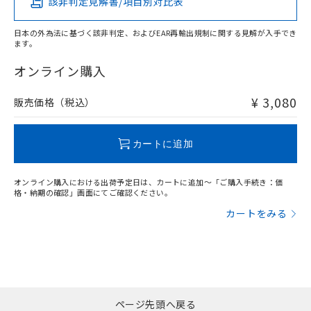
該非判定見解書/項目別対比表
X
O
O
O
日本の外為法に基づく該非判定、およびEAR再輸出規制に関する見解が入手でき
ます。
"対応済み"や非含有の記載がされた商品であっても、流通
在庫等で未対応品が混在する可能性があります。
オンライン購入
非含有品が必要な際は、弊社営業部門もしくは販売店へお
問い合わせください。
¥ 3,080
販売価格（税込）
この製品のRoHS/REACH対応状況ページへ
カートに追加
オンライン購入における出荷予定日は、カートに追加～「ご購入手続き：価
格・納期の確認」画面にてご確認ください。
カートをみる
ページ先頭へ戻る