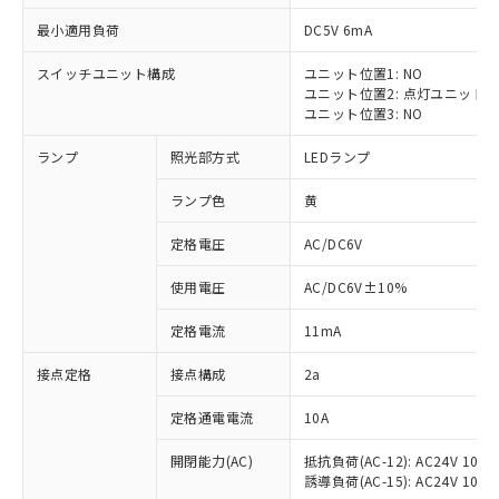
最小適用負荷
DC5V 6mA
スイッチユニット構成
ユニット位置1: NO
ユニット位置2: 点灯ユニット
※1 対応状況
ユニット位置3: NO
ランプ
照光部方式
LEDランプ
対応済み：EU RoHS指令（10物質）の
非含有に対応した製品が提供可能な商品で
ランプ色
黄
す。
対応予定：EU RoHS指令（10物質）の非含
定格電圧
AC/DC6V
ご利用条件
有に対応した製品に切り替える予定のある
商品です。
使用電圧
AC/DC6V±10%
対応予定なし：EU RoHS指令（10物質）の
以下の条件をお読みいただき、同意のうえ
非含有に非対応の商品で、対応品を出す予
定格電流
11mA
ご利用ください。
定はありません。
調査・確認中：EU RoHS指令（10物質）の
接点定格
接点構成
2a
本サービスは、当社制御機器事業取扱
※1 中国RoHS○×表
非含有の対応状況を調査中または確認中の
商品の当社在庫状況および標準価格
定格通電電流
10A
商品です。
(税抜)を提供させていただくもので
「○」：最大均質材料含有率が中国RoHSの
非該当品：ライセンス料など無形物で、有
す。
開閉能力(AC)
抵抗負荷(AC-12): AC24V 10A/A
基準値以下であることを示します。
害物質有無と関係のない商品です。
当社制御機器事業取扱商品の中には、
誘導負荷(AC-15): AC24V 10A/AC
「×」：最大均質材料含有率が中国RoHSの
仕入先様の事情により、非含有部品として