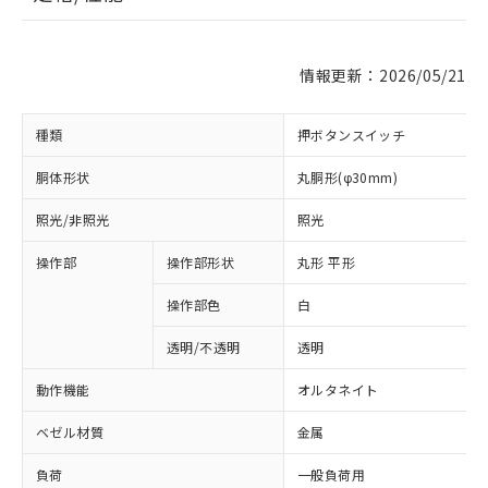
情報更新：2026/05/21
種類
押ボタンスイッチ
胴体形状
丸胴形(φ30mm)
照光/非照光
照光
操作部
操作部形状
丸形 平形
操作部色
白
透明/不透明
透明
動作機能
オルタネイト
ベゼル材質
金属
負荷
一般負荷用