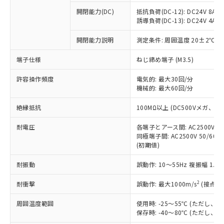
本サービスの対象外となる商品もある
基準値を超えていることを示します。
いたものが、含有品と判明した場合などや
当社は、これら貴社製品のうち、外国
ことをご了承ください。
開閉能力(DC)
抵抗負荷(DC-12): DC24V 8A/DC
「－」：未確認です。当社販売部門へお問
むを得ず変更することがあります。
為替および外国貿易法に定める商品
誘導負荷(DC-13): DC24V 4A/DC
在庫状況および標準価格照会結果は、
い合わせください。
（以下｢規制貨物等」という）を輸出
記載している更新日時点での社内デー
*EU RoHS指令（10物質）：
または国外への提供する場合は、日本
開閉能力説明
測定条件: 周囲温度 20±2℃、
記
タに基づき作成されるものであり、閲
説明
鉛(Pb) 1000ppm以下、 水銀(Hg) 1000ppm以下、 カド
*中国RoHS10物質の基準値 (GB/T26572)：
国政府の輸出許可(または役務取引許
号
覧された時点での実際の在庫および標
ミウム(Cd) 100ppm以下、
Pb(鉛) :1000ppm、 Hg(水銀) : 1000ppm、 Cd(カドミウ
端子仕様
ねじ締め端子 (M3.5)
可)を取得するなどの必要な手続きを
六価クロム(Cr(Ⅵ)) 1000ppm以下、ポリ臭化ビフェニル
ム) : 100ppm、
準価格とは異なる場合があることをご
類(PBB) 1000ppm以下、ポリ臭化ジフェニルエーテル類
Cr(Ⅵ)(六価クロム) : 1000ppm、 PBBs(ポリ臭化ビフェ
とります。
了承ください。
(PBDE) 1000ppm以下、フタル酸ビス(2-エチルヘキシ
○
一定数以上の在庫あり
ニル類) : 1000ppm、 PBDEs(ポリ臭化ジフェニルエーテ
許容操作頻度
電気的: 最大30回/分
当社は規制貨物を破棄する場合は、完
ル) (DEHP)(別名：DOP) 1000ppm以下、フタル酸ブチ
正式な納期状況および標準価格はお客
ル類) : 1000ppm、
機械的: 最大60回/分
ルベンジル（BBP） 1000ppm以下、フタル酸ジブチル
全に破砕するなど、違法に輸出されな
DBP(フタル酸ジブチル) : 1000ppm、 DIBP(フタル酸ジ
様のお取引先、またはお客様担当のオ
（DBP） 1000ppm以下、フタル酸ジイソブチル
イソブチル) : 1000ppm、 BBP(フタル酸ブチルベンジ
△
一定数には満たないが在庫あり
いよう必要な手段を講じます。
ムロン制御機器販売店・当社販売員に
(DIBP) 1000ppm以下
ル) : 1000ppm、
絶縁抵抗
100MΩ以上 (DC500Vメガ、
当社は貴社製品を、核兵器、ミサイ
但し、RoHS指令で産業用監視および制御機器に対する
DEHP(フタル酸ビス(2-エチルヘキシル)) : 1000ppm
ご相談ください。
適用除外項目は除く。
ル、化学兵器、生物兵器またはその他
－
在庫なし(最新の在庫状況につ
オムロン制御機器販売店や当社販売拠
耐電圧
各端子とアース間: AC2500V 50/
フタル酸エステル類の４物質については閾値を超える意
武器並びにこれらの製造装置等に一切
いては、お客様のお取引先、ま
図的な使用がないことを確認しています。
同極端子間: AC2500V 50/60
点は「
販売ネットワーク
」をご確認
※2 環境保護使用期限
使用いたしません。
(初期値)
たはお客様担当のオムロン制御
ください。
当社は、貴社製品を第三者に販売する
機器販売店・当社販売員にご確
在庫状況および標準価格結果を当社の
※2 対応予定月
「ｅ」：有害物質（10物質）のすべてが基
耐振動
誤動作: 10～55Hz 複振幅 1.
場合は、上記1、2および3の内容を当
認ください)
事前の承諾なく第三者に漏洩または開
準値以下であることを示します。
該第三者に通知します。また当社は、
示しないようお願いします。
2
耐衝撃
誤動作: 最大1000m/s
(接点開
部品在庫の切り替え状況などにより、予定
「10」：通常の使用状況下において有害物
販売先および販売に係わる関係者が違
マイパーツ機能（部品リスト作成サー
空
受注生産機種、また在庫状況の
月が前後することがあります。
質が外部に漏えいし、環境に深刻な影響を
法に輸出するおそれがある場合は、取
ビス）をご利用いただくには、I-Web
白
情報を公開していない機種
周囲温度範囲
使用時: -25～55℃ (ただし
及ぼさない年数を意味します。
り引きをいたしません。
メンバーズにご登録されている必要が
保存時: -40～80℃ (ただし
「－」：未確認です。当社販売部門へお問
あります。