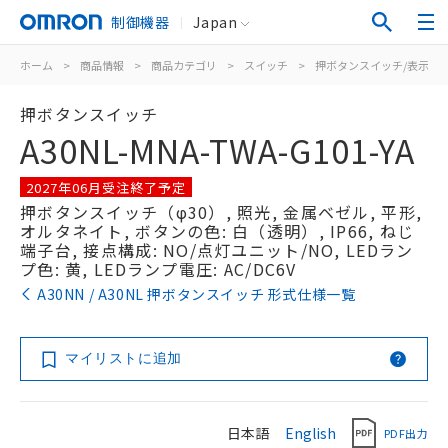
制御機器
Japan
ホーム
>
商品情報
>
商品カテゴリ
>
スイッチ
>
押ボタンスイッチ/表示灯
押ボタンスイッチ
A30NL-MNA-TWA-G101-YA
2027年06月受注終了予定
押ボタンスイッチ（φ30）, 照光, 金属ベゼル, 平形,
オルタネイト, ボタンの色: 白（透明）, IP66, ねじ
端子台, 接点構成: NO/点灯ユニット/NO, LEDラン
プ色: 黄, LEDランプ電圧: AC/DC6V
A30NN / A30NL 押ボタンスイッチ 形式仕様一覧
マイリストに追加
日本語
English
PDF出力