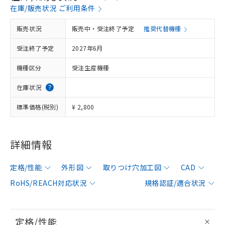
在庫/販売状況 ご利用条件
販売状況
販売中・受注終了予定
推奨代替機種
受注終了予定
2027年6月
機種区分
受注生産機種
在庫状況
標準価格(税別)
¥ 2,800
詳細情報
定格/性能
外形図
取りつけ穴加工図
CAD
RoHS/REACH対応状況
規格認証/適合状況
定格/性能