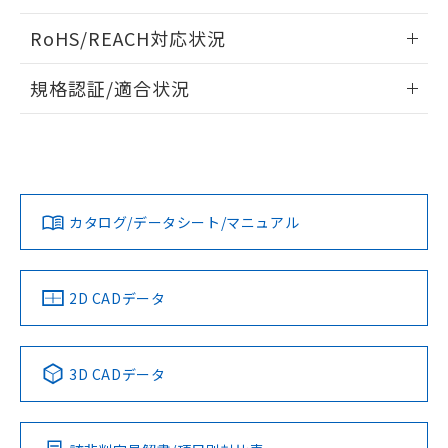
ログイン/会員登録いただくと、CADデータをダウンロー
RoHS/REACH対応状況
ドすることができます。
情報更新：2026/7/29
規格認証/適合状況
ログイン/会員登録
EU RoHS
注意事項・凡例
A30NL-MNA-TWA-G101-YAについての規格認証/適合状況に
ついては、「カスタマーサポートセンタ お客様相談室」また
は貴社担当オムロン営業員または販売店にお問い合わせくだ
対応状況
対応予定月
※1
※2
さい。
ダウンロードデータをご利用いただく前に、以下を必ずお読
みください。
カタログ/データシート/マニュアル
対応済み
ソフトウェアの使用条件
お問い合わせ
中国 RoHS
注意事項・凡例
2D CADデータ
中国 RoHS表
※1 ※2
3D CADデータ
Pb
Hg
Cd
Cr(VI)