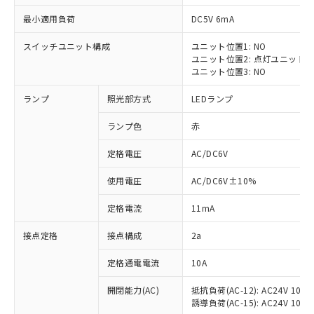
最小適用負荷
DC5V 6mA
スイッチユニット構成
ユニット位置1: NO
ユニット位置2: 点灯ユニット
※1 対応状況
ユニット位置3: NO
ランプ
照光部方式
LEDランプ
対応済み：EU RoHS指令（10物質）の
非含有に対応した製品が提供可能な商品で
ランプ色
赤
す。
対応予定：EU RoHS指令（10物質）の非含
定格電圧
AC/DC6V
ご利用条件
有に対応した製品に切り替える予定のある
商品です。
使用電圧
AC/DC6V±10%
対応予定なし：EU RoHS指令（10物質）の
以下の条件をお読みいただき、同意のうえ
非含有に非対応の商品で、対応品を出す予
定格電流
11mA
ご利用ください。
定はありません。
調査・確認中：EU RoHS指令（10物質）の
接点定格
接点構成
2a
本サービスは、当社制御機器事業取扱
※1 中国RoHS○×表
非含有の対応状況を調査中または確認中の
商品の当社在庫状況および標準価格
定格通電電流
10A
商品です。
(税抜)を提供させていただくもので
「○」：最大均質材料含有率が中国RoHSの
非該当品：ライセンス料など無形物で、有
す。
開閉能力(AC)
抵抗負荷(AC-12): AC24V 10A/A
基準値以下であることを示します。
害物質有無と関係のない商品です。
当社制御機器事業取扱商品の中には、
誘導負荷(AC-15): AC24V 10A/AC
「×」：最大均質材料含有率が中国RoHSの
仕入先様の事情により、非含有部品として