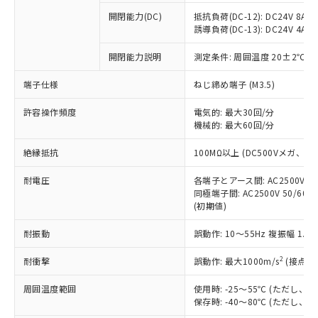
本サービスの対象外となる商品もある
基準値を超えていることを示します。
いたものが、含有品と判明した場合などや
当社は、これら貴社製品のうち、外国
ことをご了承ください。
開閉能力(DC)
抵抗負荷(DC-12): DC24V 8A/DC
「－」：未確認です。当社販売部門へお問
むを得ず変更することがあります。
為替および外国貿易法に定める商品
誘導負荷(DC-13): DC24V 4A/DC
在庫状況および標準価格照会結果は、
い合わせください。
（以下｢規制貨物等」という）を輸出
記載している更新日時点での社内デー
*EU RoHS指令（10物質）：
または国外への提供する場合は、日本
開閉能力説明
測定条件: 周囲温度 20±2℃、
記
タに基づき作成されるものであり、閲
説明
鉛(Pb) 1000ppm以下、 水銀(Hg) 1000ppm以下、 カド
*中国RoHS10物質の基準値 (GB/T26572)：
国政府の輸出許可(または役務取引許
号
覧された時点での実際の在庫および標
ミウム(Cd) 100ppm以下、
Pb(鉛) :1000ppm、 Hg(水銀) : 1000ppm、 Cd(カドミウ
端子仕様
ねじ締め端子 (M3.5)
可)を取得するなどの必要な手続きを
六価クロム(Cr(Ⅵ)) 1000ppm以下、ポリ臭化ビフェニル
ム) : 100ppm、
準価格とは異なる場合があることをご
類(PBB) 1000ppm以下、ポリ臭化ジフェニルエーテル類
Cr(Ⅵ)(六価クロム) : 1000ppm、 PBBs(ポリ臭化ビフェ
とります。
了承ください。
(PBDE) 1000ppm以下、フタル酸ビス(2-エチルヘキシ
○
一定数以上の在庫あり
ニル類) : 1000ppm、 PBDEs(ポリ臭化ジフェニルエーテ
許容操作頻度
電気的: 最大30回/分
当社は規制貨物を破棄する場合は、完
ル) (DEHP)(別名：DOP) 1000ppm以下、フタル酸ブチ
正式な納期状況および標準価格はお客
ル類) : 1000ppm、
機械的: 最大60回/分
ルベンジル（BBP） 1000ppm以下、フタル酸ジブチル
全に破砕するなど、違法に輸出されな
DBP(フタル酸ジブチル) : 1000ppm、 DIBP(フタル酸ジ
様のお取引先、またはお客様担当のオ
（DBP） 1000ppm以下、フタル酸ジイソブチル
イソブチル) : 1000ppm、 BBP(フタル酸ブチルベンジ
△
一定数には満たないが在庫あり
いよう必要な手段を講じます。
ムロン制御機器販売店・当社販売員に
(DIBP) 1000ppm以下
ル) : 1000ppm、
絶縁抵抗
100MΩ以上 (DC500Vメガ、
当社は貴社製品を、核兵器、ミサイ
但し、RoHS指令で産業用監視および制御機器に対する
DEHP(フタル酸ビス(2-エチルヘキシル)) : 1000ppm
ご相談ください。
適用除外項目は除く。
ル、化学兵器、生物兵器またはその他
－
在庫なし(最新の在庫状況につ
オムロン制御機器販売店や当社販売拠
耐電圧
各端子とアース間: AC2500V 50/
フタル酸エステル類の４物質については閾値を超える意
武器並びにこれらの製造装置等に一切
いては、お客様のお取引先、ま
図的な使用がないことを確認しています。
同極端子間: AC2500V 50/60
点は「
販売ネットワーク
」をご確認
※2 環境保護使用期限
使用いたしません。
(初期値)
たはお客様担当のオムロン制御
ください。
当社は、貴社製品を第三者に販売する
機器販売店・当社販売員にご確
在庫状況および標準価格結果を当社の
※2 対応予定月
「ｅ」：有害物質（10物質）のすべてが基
耐振動
誤動作: 10～55Hz 複振幅 1.
場合は、上記1、2および3の内容を当
認ください)
事前の承諾なく第三者に漏洩または開
準値以下であることを示します。
該第三者に通知します。また当社は、
示しないようお願いします。
2
耐衝撃
誤動作: 最大1000m/s
(接点開
部品在庫の切り替え状況などにより、予定
「10」：通常の使用状況下において有害物
販売先および販売に係わる関係者が違
マイパーツ機能（部品リスト作成サー
空
受注生産機種、また在庫状況の
月が前後することがあります。
質が外部に漏えいし、環境に深刻な影響を
法に輸出するおそれがある場合は、取
ビス）をご利用いただくには、I-Web
白
情報を公開していない機種
周囲温度範囲
使用時: -25～55℃ (ただし
及ぼさない年数を意味します。
り引きをいたしません。
メンバーズにご登録されている必要が
保存時: -40～80℃ (ただし
「－」：未確認です。当社販売部門へお問
あります。