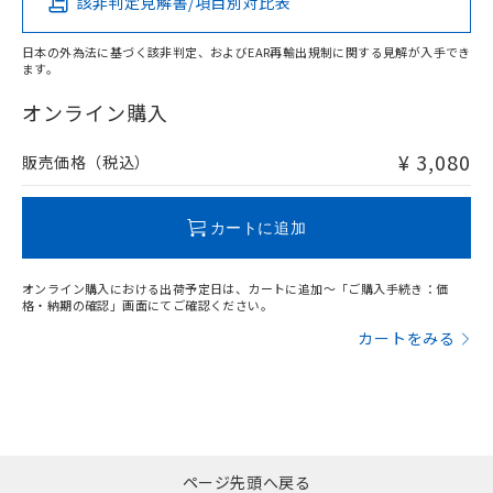
該非判定見解書/項目別対比表
X
O
O
O
日本の外為法に基づく該非判定、およびEAR再輸出規制に関する見解が入手でき
ます。
"対応済み"や非含有の記載がされた商品であっても、流通
在庫等で未対応品が混在する可能性があります。
オンライン購入
非含有品が必要な際は、弊社営業部門もしくは販売店へお
問い合わせください。
¥ 3,080
販売価格（税込）
この製品のRoHS/REACH対応状況ページへ
カートに追加
オンライン購入における出荷予定日は、カートに追加～「ご購入手続き：価
格・納期の確認」画面にてご確認ください。
カートをみる
ページ先頭へ戻る