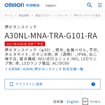
制御機器
Japan
ホーム
>
商品情報
>
商品カテゴリ
>
スイッチ
>
押ボタンスイッチ/表示灯
押ボタンスイッチ
A30NL-MNA-TRA-G101-RA
2027年06月受注終了予定
押ボタンスイッチ（φ30）, 照光, 金属ベゼル, 平形,
オルタネイト, ボタンの色: 赤（透明）, IP66, ねじ
端子台, 接点構成: NO/点灯ユニット/NO, LEDラン
プ色: 赤, LEDランプ電圧: AC/DC6V
A30NN / A30NL 押ボタンスイッチ 形式仕様一覧
マイリストに追加
日本語
English
PDF出力