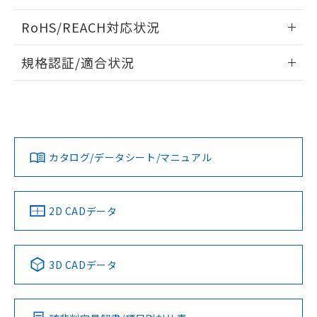
ログイン/会員登録いただくと、CADデータをダウンロー
RoHS/REACH対応状況
ドすることができます。
情報更新：2026/7/29
規格認証/適合状況
ログイン/会員登録
EU RoHS
注意事項・凡例
A30NL-MNA-TRA-G101-RAについての規格認証/適合状況に
ついては、「カスタマーサポートセンタ お客様相談室」また
は貴社担当オムロン営業員または販売店にお問い合わせくだ
対応状況
対応予定月
※1
※2
さい。
ダウンロードデータをご利用いただく前に、以下を必ずお読
みください。
カタログ/データシート/マニュアル
対応済み
ソフトウェアの使用条件
お問い合わせ
中国 RoHS
注意事項・凡例
2D CADデータ
中国 RoHS表
※1 ※2
3D CADデータ
Pb
Hg
Cd
Cr(VI)