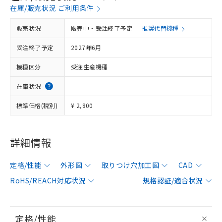
在庫/販売状況 ご利用条件
販売状況
販売中・受注終了予定
推奨代替機種
受注終了予定
2027年6月
機種区分
受注生産機種
在庫状況
標準価格(税別)
¥ 2,800
詳細情報
定格/性能
外形図
取りつけ穴加工図
CAD
RoHS/REACH対応状況
規格認証/適合状況
定格/性能