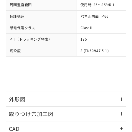
い合わせください。
お客様が当ウェブサイト上で当社にご
周囲湿度範囲
使用時: 35～85%RH
※3 非含有証明書ダウンロード
登録された部品リストについて、当社
保護構造
パネル前面: IP66
および当社の共同利用者が、当社の製
下記の非含有証明書をダウンロードするこ
品・サービスに関するお客様との取
とができます。
感電保護クラス
Class II
合意する
キャンセル
引・商談に必要な範囲で利用すること
をご了承ください。
EU RoHS指令（10物質）の非含有証明書
PTI（トラッキング特性）
175
※当社の共同利用者とは、
"個人情報
51物質の非含有証明書（当社基準）
の共同利用に関して"
の「1.共同利
汚染度
3 (EN60947-5-1)
※本証明書は発行日時点で非含有を証明す
用者の範囲」に記載されている法人を
るもので、過去に遡って非含有を証明する
指します。
ものではありません。
また、RoHS指令のフタル酸エステル類４
物質の対応では、対応完了までの期間は出
荷製品に未対応品が混在することから備考
欄に対応日を記載しておりました。
既に当社にて対応品への在庫切替を完了
外形図
していることから、特段のことがない限
り、2022年1月12日より割愛しておりま
情報更新：2026/05/21
取りつけ穴加工図
す。
情報更新：2026/05/21
CAD