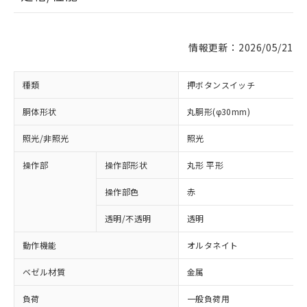
情報更新：2026/05/21
種類
押ボタンスイッチ
胴体形状
丸胴形(φ30mm)
照光/非照光
照光
操作部
操作部形状
丸形 平形
操作部色
赤
透明/不透明
透明
動作機能
オルタネイト
ベゼル材質
金属
負荷
一般負荷用