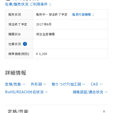
在庫/販売状況 ご利用条件
販売状況
販売中・受注終了予定
推奨代替機種
受注終了予定
2027年6月
機種区分
受注生産機種
在庫状況
標準価格(税別)
¥ 3,200
詳細情報
定格/性能
外形図
取りつけ穴加工図
CAD
RoHS/REACH対応状況
規格認証/適合状況
定格/性能