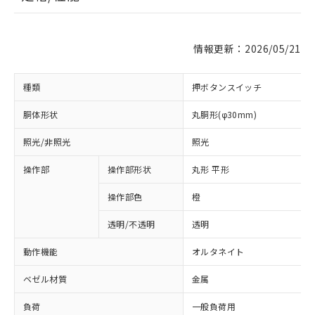
情報更新：2026/05/21
種類
押ボタンスイッチ
胴体形状
丸胴形(φ30mm)
照光/非照光
照光
操作部
操作部形状
丸形 平形
操作部色
橙
透明/不透明
透明
動作機能
オルタネイト
ベゼル材質
金属
負荷
一般負荷用