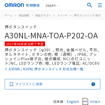
制御機器
Japan
ホーム
>
商品情報
>
商品カテゴリ
>
スイッチ
>
押ボタンスイッチ/表示灯
押ボタンスイッチ
A30NL-MNA-TOA-P202-OA
2027年06月受注終了予定
押ボタンスイッチ（φ30）, 照光, 金属ベゼル, 平形,
オルタネイト, ボタンの色: 橙（透明）, IP66, プッ
シュインPlus端子台, 接点構成: NC/点灯ユニッ
ト/NC, LEDランプ色: 橙, LEDランプ電圧: AC/DC6V
A30NN / A30NL 押ボタンスイッチ 形式仕様一覧
マイリストに追加
日本語
English
PDF出力