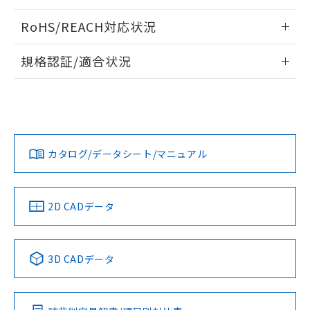
ログイン/会員登録いただくと、CADデータをダウンロー
RoHS/REACH対応状況
ドすることができます。
情報更新：2026/7/29
規格認証/適合状況
ログイン/会員登録
EU RoHS
注意事項・凡例
A30NL-MNA-TOA-P202-OAについての規格認証/適合状況に
ついては、「カスタマーサポートセンタ お客様相談室」また
は貴社担当オムロン営業員または販売店にお問い合わせくだ
対応状況
対応予定月
※1
※2
さい。
ダウンロードデータをご利用いただく前に、以下を必ずお読
みください。
カタログ/データシート/マニュアル
対応済み
ソフトウェアの使用条件
お問い合わせ
中国 RoHS
注意事項・凡例
2D CADデータ
中国 RoHS表
※1 ※2
3D CADデータ
Pb
Hg
Cd
Cr(VI)