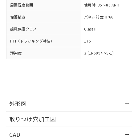
い合わせください。
お客様が当ウェブサイト上で当社にご
周囲湿度範囲
使用時: 35～85%RH
※3 非含有証明書ダウンロード
登録された部品リストについて、当社
保護構造
パネル前面: IP66
および当社の共同利用者が、当社の製
下記の非含有証明書をダウンロードするこ
品・サービスに関するお客様との取
とができます。
感電保護クラス
Class II
合意する
キャンセル
引・商談に必要な範囲で利用すること
をご了承ください。
EU RoHS指令（10物質）の非含有証明書
PTI（トラッキング特性）
175
※当社の共同利用者とは、
"個人情報
51物質の非含有証明書（当社基準）
の共同利用に関して"
の「1.共同利
汚染度
3 (EN60947-5-1)
※本証明書は発行日時点で非含有を証明す
用者の範囲」に記載されている法人を
るもので、過去に遡って非含有を証明する
指します。
ものではありません。
また、RoHS指令のフタル酸エステル類４
物質の対応では、対応完了までの期間は出
荷製品に未対応品が混在することから備考
欄に対応日を記載しておりました。
既に当社にて対応品への在庫切替を完了
外形図
していることから、特段のことがない限
り、2022年1月12日より割愛しておりま
情報更新：2026/05/21
取りつけ穴加工図
す。
情報更新：2026/05/21
CAD