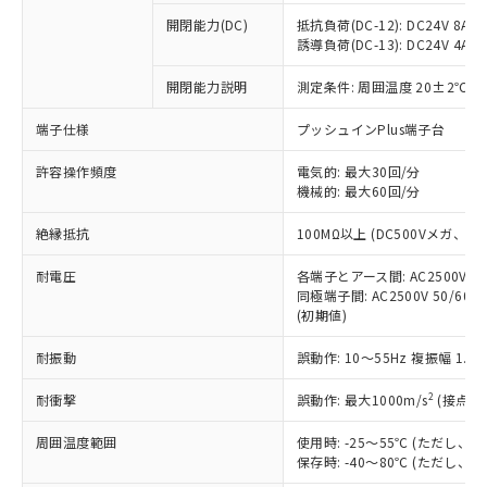
本サービスの対象外となる商品もある
基準値を超えていることを示します。
いたものが、含有品と判明した場合などや
当社は、これら貴社製品のうち、外国
ことをご了承ください。
開閉能力(DC)
抵抗負荷(DC-12): DC24V 8A/DC
「－」：未確認です。当社販売部門へお問
むを得ず変更することがあります。
為替および外国貿易法に定める商品
誘導負荷(DC-13): DC24V 4A/DC
在庫状況および標準価格照会結果は、
い合わせください。
（以下｢規制貨物等」という）を輸出
記載している更新日時点での社内デー
*EU RoHS指令（10物質）：
または国外への提供する場合は、日本
開閉能力説明
測定条件: 周囲温度 20±2℃、
記
タに基づき作成されるものであり、閲
説明
鉛(Pb) 1000ppm以下、 水銀(Hg) 1000ppm以下、 カド
*中国RoHS10物質の基準値 (GB/T26572)：
国政府の輸出許可(または役務取引許
号
覧された時点での実際の在庫および標
ミウム(Cd) 100ppm以下、
Pb(鉛) :1000ppm、 Hg(水銀) : 1000ppm、 Cd(カドミウ
端子仕様
プッシュインPlus端子台
可)を取得するなどの必要な手続きを
六価クロム(Cr(Ⅵ)) 1000ppm以下、ポリ臭化ビフェニル
ム) : 100ppm、
準価格とは異なる場合があることをご
類(PBB) 1000ppm以下、ポリ臭化ジフェニルエーテル類
Cr(Ⅵ)(六価クロム) : 1000ppm、 PBBs(ポリ臭化ビフェ
とります。
了承ください。
(PBDE) 1000ppm以下、フタル酸ビス(2-エチルヘキシ
○
一定数以上の在庫あり
ニル類) : 1000ppm、 PBDEs(ポリ臭化ジフェニルエーテ
許容操作頻度
電気的: 最大30回/分
当社は規制貨物を破棄する場合は、完
ル) (DEHP)(別名：DOP) 1000ppm以下、フタル酸ブチ
正式な納期状況および標準価格はお客
ル類) : 1000ppm、
機械的: 最大60回/分
ルベンジル（BBP） 1000ppm以下、フタル酸ジブチル
全に破砕するなど、違法に輸出されな
DBP(フタル酸ジブチル) : 1000ppm、 DIBP(フタル酸ジ
様のお取引先、またはお客様担当のオ
（DBP） 1000ppm以下、フタル酸ジイソブチル
イソブチル) : 1000ppm、 BBP(フタル酸ブチルベンジ
△
一定数には満たないが在庫あり
いよう必要な手段を講じます。
ムロン制御機器販売店・当社販売員に
(DIBP) 1000ppm以下
ル) : 1000ppm、
絶縁抵抗
100MΩ以上 (DC500Vメガ、
当社は貴社製品を、核兵器、ミサイ
但し、RoHS指令で産業用監視および制御機器に対する
DEHP(フタル酸ビス(2-エチルヘキシル)) : 1000ppm
ご相談ください。
適用除外項目は除く。
ル、化学兵器、生物兵器またはその他
－
在庫なし(最新の在庫状況につ
オムロン制御機器販売店や当社販売拠
耐電圧
各端子とアース間: AC2500V 50/
フタル酸エステル類の４物質については閾値を超える意
武器並びにこれらの製造装置等に一切
いては、お客様のお取引先、ま
図的な使用がないことを確認しています。
同極端子間: AC2500V 50/60
点は「
販売ネットワーク
」をご確認
※2 環境保護使用期限
使用いたしません。
(初期値)
たはお客様担当のオムロン制御
ください。
当社は、貴社製品を第三者に販売する
機器販売店・当社販売員にご確
在庫状況および標準価格結果を当社の
※2 対応予定月
「ｅ」：有害物質（10物質）のすべてが基
耐振動
誤動作: 10～55Hz 複振幅 1.
場合は、上記1、2および3の内容を当
認ください)
事前の承諾なく第三者に漏洩または開
準値以下であることを示します。
該第三者に通知します。また当社は、
示しないようお願いします。
2
耐衝撃
誤動作: 最大1000m/s
(接点開
部品在庫の切り替え状況などにより、予定
「10」：通常の使用状況下において有害物
販売先および販売に係わる関係者が違
マイパーツ機能（部品リスト作成サー
空
受注生産機種、また在庫状況の
月が前後することがあります。
質が外部に漏えいし、環境に深刻な影響を
法に輸出するおそれがある場合は、取
ビス）をご利用いただくには、I-Web
白
情報を公開していない機種
周囲温度範囲
使用時: -25～55℃ (ただし
及ぼさない年数を意味します。
り引きをいたしません。
メンバーズにご登録されている必要が
保存時: -40～80℃ (ただし
「－」：未確認です。当社販売部門へお問
あります。