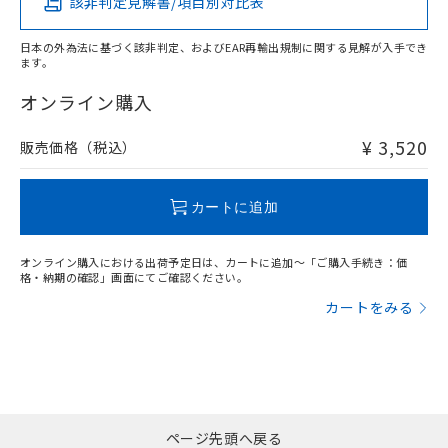
該非判定見解書/項目別対比表
X
O
O
O
日本の外為法に基づく該非判定、およびEAR再輸出規制に関する見解が入手でき
ます。
"対応済み"や非含有の記載がされた商品であっても、流通
在庫等で未対応品が混在する可能性があります。
オンライン購入
非含有品が必要な際は、弊社営業部門もしくは販売店へお
問い合わせください。
¥ 3,520
販売価格（税込）
この製品のRoHS/REACH対応状況ページへ
カートに追加
オンライン購入における出荷予定日は、カートに追加～「ご購入手続き：価
格・納期の確認」画面にてご確認ください。
カートをみる
ページ先頭へ戻る