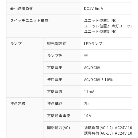
最小適用負荷
DC5V 6mA
スイッチユニット構成
ユニット位置1: NC
ユニット位置2: 点灯ユニット
※1 対応状況
ユニット位置3: NC
ランプ
照光部方式
LEDランプ
対応済み：EU RoHS指令（10物質）の
非含有に対応した製品が提供可能な商品で
ランプ色
橙
す。
対応予定：EU RoHS指令（10物質）の非含
定格電圧
AC/DC6V
ご利用条件
有に対応した製品に切り替える予定のある
商品です。
使用電圧
AC/DC6V±10%
対応予定なし：EU RoHS指令（10物質）の
以下の条件をお読みいただき、同意のうえ
非含有に非対応の商品で、対応品を出す予
定格電流
11mA
ご利用ください。
定はありません。
調査・確認中：EU RoHS指令（10物質）の
接点定格
接点構成
2b
本サービスは、当社制御機器事業取扱
※1 中国RoHS○×表
非含有の対応状況を調査中または確認中の
商品の当社在庫状況および標準価格
定格通電電流
10A
商品です。
(税抜)を提供させていただくもので
「○」：最大均質材料含有率が中国RoHSの
非該当品：ライセンス料など無形物で、有
す。
開閉能力(AC)
抵抗負荷(AC-12): AC24V 10A/A
基準値以下であることを示します。
害物質有無と関係のない商品です。
当社制御機器事業取扱商品の中には、
誘導負荷(AC-15): AC24V 10A/AC
「×」：最大均質材料含有率が中国RoHSの
仕入先様の事情により、非含有部品として