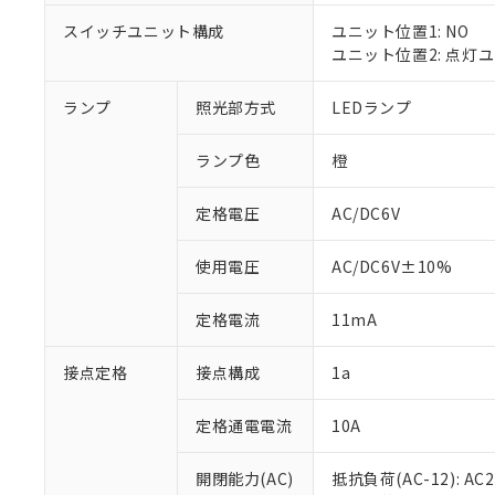
対応済み：EU
対応予定：EU R
スイッチユニット構成
ユニット位置1: NO
対応予定なし：EU
ユニット位置2: 点灯
調査・確認中：EU
ご利用条件
非該当品：ライセ
ランプ
照光部方式
LEDランプ
※1 中国RoHS
仕入先様の事情に
があります。
以下の条件をお読
「○」：最大均質
ランプ色
橙
「×」：最大均質
本サービスは
当社は、これ
*EU RoHS指令（10物
「－」：未確認で
鉛(Pb) 1000ppm以下、
定格電圧
AC/DC6V
くものです。
う）を輸出ま
記
説明
六価クロム(Cr(Ⅵ)) 1
当社制御機器
などの必要な
フタル酸ビス(2-エチルヘ
号
*中国RoHS10物質の基準値 
ル（DBP） 1000ppm
在庫状況およ
当社は規制貨
使用電圧
AC/DC6V±10%
Pb(鉛) :1000ppm、 Hg
但し、RoHS指令で産
のであり、閲
ます。
Cr(Ⅵ)(六価クロム) : 
フタル酸エステル類の４
○
一定数以
DBP(フタル酸ジブチル) :
い。
当社は貴社製
定格電流
11mA
DEHP(フタル酸ビス(2-エ
正式な納期状
置等に一切使
当社販売員に
※2 対応予定月
△
一定数に
当社は、貴社
接点定格
接点構成
1a
オムロン制御
また当社は、
※2 環境保護使
在庫状況およ
部品在庫の切り替
たしません。
－
在庫なし
す。
定格通電電流
10A
「ｅ」：有害物質
機器販売
マイパーツ機
「10」：通常の
ている必要が
味します。
開閉能力(AC)
抵抗負荷(AC-12): AC24
空
受注生産
お客様が当ウ