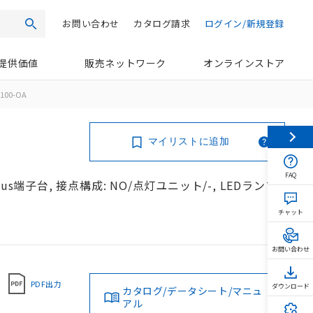
お問い合わせ
カタログ請求
ログイン/新規登録
検索
提供価値
販売ネットワーク
オンラインストア
100-OA
マイリストに追加
FAQ
us端子台, 接点構成: NO/点灯ユニット/-, LEDランプ
チャット
お問い合わせ
PDF出力
ダウンロード
カタログ/データシート/マニュ
アル