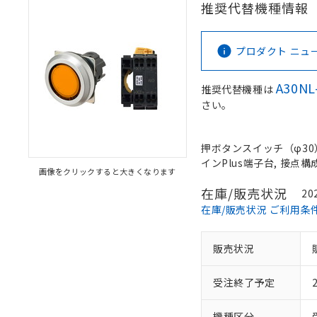
推奨代替機種情報
プロダクト ニュース 
A30NL
推奨代替機種は
さい。
押ボタンスイッチ（φ30）,
インPlus端子台, 接点構成:
画像をクリックすると大きくなります
在庫/販売状況
20
在庫/販売状況 ご利用条
販売状況
受注終了予定
機種区分