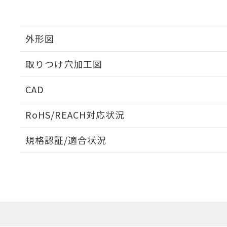
外形図
取りつけ穴加工図
CAD
ログイン/会員登録いただくと、CADデータをダウンロ
RoHS/REACH対応状況
規格認証/適合状況
EU RoHS
注意事項・凡例
A30NL-MNA-TOA-P100-OAについての規格認証/適
業員または販売店にお問い合わせください。
ダウンロードデータをご利用いただく前に、以下を必ずお読
対応状況
対応予定月
※1
※2
ソフトウェアの使用条件
対応済み