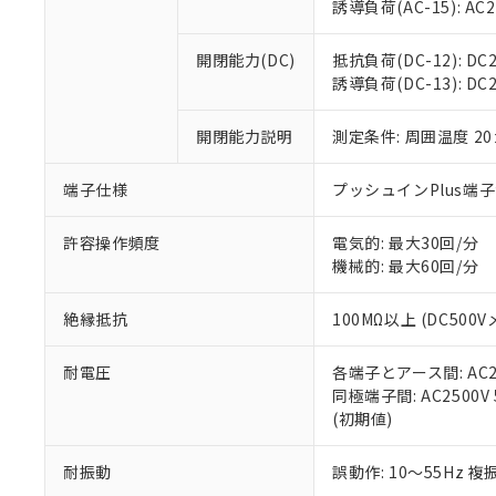
※3 非含有証明
「－」：未確認で
誘導負荷(AC-15): AC24V
白
が、当社の製
さい。
下記の非含有証明
開閉能力(DC)
抵抗負荷(DC-12): DC24
※当社の共同
誘導負荷(DC-13): DC24
いる法人を指
EU RoHS指令（
51物質の非含有証
開閉能力説明
測定条件: 周囲温度 2
※本証明書は発行
また、RoHS指
混在することから
端子仕様
プッシュインPlus端
既に当社にて対応
り割愛しておりま
許容操作頻度
電気的: 最大30回/分
機械的: 最大60回/分
絶縁抵抗
100MΩ以上 (DC5
耐電圧
各端子とアース間: AC250
同極端子間: AC2500V
(初期値)
耐振動
誤動作: 10～55Hz 複