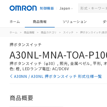
制御機器
Japan
ホーム
商品情報
ソリューション
ダ
ホーム
>
商品情報
>
商品カテゴリ
>
スイッチ
>
押ボタンスイッチ/表
押ボタンスイッチ
A30NL-MNA-TOA-P10
押ボタンスイッチ（φ30）, 照光, 金属ベゼル, 平形, オ
色: 橙, LEDランプ電圧: AC/DC6V
A30NN / A30NL 押ボタンスイッチ 形式仕様一覧
商品概要