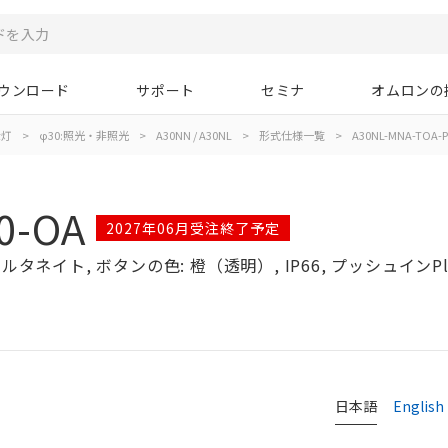
ウンロード
サポート
セミナ
オムロンの
示灯
>
φ30:照光・非照光
>
A30NN / A30NL
>
形式仕様一覧
>
A30NL-MNA-TOA-P
0-OA
2027年06月受注終了予定
ルタネイト, ボタンの色: 橙（透明）, IP66, プッシュインPl
日本語
English