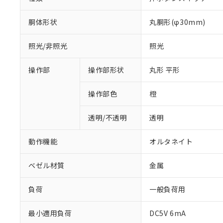
胴体形状
丸胴形(φ30mm)
照光/非照光
照光
操作部
操作部形状
丸形 平形
操作部色
橙
透明/不透明
透明
動作機能
オルタネイト
ベゼル材質
金属
負荷
一般負荷用
※1 対応状況
最小適用負荷
DC5V 6mA