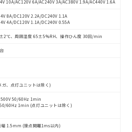
書ダウンロード
す。当社販売部門へお問い合わせください。
 10A/AC120V 6A/AC240V 3A/AC380V 1.9A/AC440V 1.6A
品・サービスに関するお客様との取引・商談に必要な範囲で利用す
合意する
キャンセル
書をダウンロードすることができます。
V 8A/DC120V 2.2A/DC240V 1.1A
利用者とは、
"個人情報の共同利用に関して"
の「1.共同利用者の
V 4A/DC120V 1.1A/DC240V 0.55A
します。
10物質）の非含有証明書
明書（当社基準）
0±2℃、周囲湿度 65±5%RH、操作ひん度 30回/min
日時点で非含有を証明するもので、過去に遡って非含有を証明するも
令のフタル酸エステル類４物質の対応では、対応完了までの期間は出
備考欄に対応日を記載しておりました。
子台
品への在庫切替を完了していることから、特段のことがない限り、20
す。
00Vメガ、点灯ユニットは除く)
0V 50/60Hz 1min
 50/60Hz 1min (点灯ユニットは除く)
振幅 1.5mm (接点開離1ms以内)