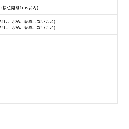
2
(接点開離1ms以内)
 (ただし、氷結、結露しないこと)
 (ただし、氷結、結露しないこと)