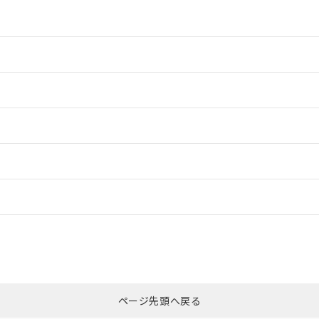
情報更新：2
情報更新：2
ードすることができます。
情報更新：
ログイン/会員登録
合状況については、「カスタマーサポートセンタ お客様相談室」または貴社
みください。
非含有証明書
※3
ページ先頭へ戻る
ダウンロードはこちら