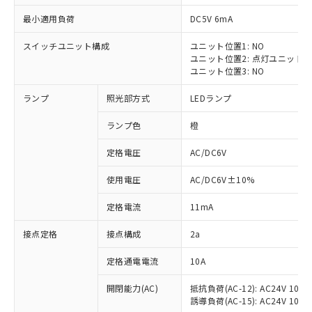
最小適用負荷
DC5V 6mA
スイッチユニット構成
ユニット位置1: NO
ユニット位置2: 点灯ユニット
※1 対応状況
ユニット位置3: NO
ランプ
照光部方式
LEDランプ
対応済み：EU RoHS指令（10物質）の
非含有に対応した製品が提供可能な商品で
ランプ色
橙
す。
対応予定：EU RoHS指令（10物質）の非含
定格電圧
AC/DC6V
ご利用条件
有に対応した製品に切り替える予定のある
商品です。
使用電圧
AC/DC6V±10%
対応予定なし：EU RoHS指令（10物質）の
以下の条件をお読みいただき、同意のうえ
非含有に非対応の商品で、対応品を出す予
定格電流
11mA
ご利用ください。
定はありません。
調査・確認中：EU RoHS指令（10物質）の
接点定格
接点構成
2a
本サービスは、当社制御機器事業取扱
※1 中国RoHS○×表
非含有の対応状況を調査中または確認中の
商品の当社在庫状況および標準価格
定格通電電流
10A
商品です。
(税抜)を提供させていただくもので
「○」：最大均質材料含有率が中国RoHSの
非該当品：ライセンス料など無形物で、有
す。
開閉能力(AC)
抵抗負荷(AC-12): AC24V 10A/A
基準値以下であることを示します。
害物質有無と関係のない商品です。
当社制御機器事業取扱商品の中には、
誘導負荷(AC-15): AC24V 10A/AC
「×」：最大均質材料含有率が中国RoHSの
仕入先様の事情により、非含有部品として