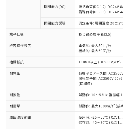
本サービスの対象外となる商品もある
基準値を超えていることを示します。
いたものが、含有品と判明した場合などや
当社は、これら貴社製品のうち、外国
ことをご了承ください。
開閉能力(DC)
抵抗負荷(DC-12): DC24V 8A/DC
「－」：未確認です。当社販売部門へお問
むを得ず変更することがあります。
為替および外国貿易法に定める商品
誘導負荷(DC-13): DC24V 4A/DC
在庫状況および標準価格照会結果は、
い合わせください。
（以下｢規制貨物等」という）を輸出
記載している更新日時点での社内デー
*EU RoHS指令（10物質）：
または国外への提供する場合は、日本
開閉能力説明
測定条件: 周囲温度 20±2℃、
記
タに基づき作成されるものであり、閲
説明
鉛(Pb) 1000ppm以下、 水銀(Hg) 1000ppm以下、 カド
*中国RoHS10物質の基準値 (GB/T26572)：
国政府の輸出許可(または役務取引許
号
覧された時点での実際の在庫および標
ミウム(Cd) 100ppm以下、
Pb(鉛) :1000ppm、 Hg(水銀) : 1000ppm、 Cd(カドミウ
端子仕様
ねじ締め端子 (M3.5)
可)を取得するなどの必要な手続きを
六価クロム(Cr(Ⅵ)) 1000ppm以下、ポリ臭化ビフェニル
ム) : 100ppm、
準価格とは異なる場合があることをご
類(PBB) 1000ppm以下、ポリ臭化ジフェニルエーテル類
Cr(Ⅵ)(六価クロム) : 1000ppm、 PBBs(ポリ臭化ビフェ
とります。
了承ください。
(PBDE) 1000ppm以下、フタル酸ビス(2-エチルヘキシ
○
一定数以上の在庫あり
ニル類) : 1000ppm、 PBDEs(ポリ臭化ジフェニルエーテ
許容操作頻度
電気的: 最大30回/分
当社は規制貨物を破棄する場合は、完
ル) (DEHP)(別名：DOP) 1000ppm以下、フタル酸ブチ
正式な納期状況および標準価格はお客
ル類) : 1000ppm、
機械的: 最大60回/分
ルベンジル（BBP） 1000ppm以下、フタル酸ジブチル
全に破砕するなど、違法に輸出されな
DBP(フタル酸ジブチル) : 1000ppm、 DIBP(フタル酸ジ
様のお取引先、またはお客様担当のオ
（DBP） 1000ppm以下、フタル酸ジイソブチル
イソブチル) : 1000ppm、 BBP(フタル酸ブチルベンジ
△
一定数には満たないが在庫あり
いよう必要な手段を講じます。
ムロン制御機器販売店・当社販売員に
(DIBP) 1000ppm以下
ル) : 1000ppm、
絶縁抵抗
100MΩ以上 (DC500Vメガ、
当社は貴社製品を、核兵器、ミサイ
但し、RoHS指令で産業用監視および制御機器に対する
DEHP(フタル酸ビス(2-エチルヘキシル)) : 1000ppm
ご相談ください。
適用除外項目は除く。
ル、化学兵器、生物兵器またはその他
－
在庫なし(最新の在庫状況につ
オムロン制御機器販売店や当社販売拠
耐電圧
各端子とアース間: AC2500V 50/
フタル酸エステル類の４物質については閾値を超える意
武器並びにこれらの製造装置等に一切
いては、お客様のお取引先、ま
図的な使用がないことを確認しています。
同極端子間: AC2500V 50/60
点は「
販売ネットワーク
」をご確認
※2 環境保護使用期限
使用いたしません。
(初期値)
たはお客様担当のオムロン制御
ください。
当社は、貴社製品を第三者に販売する
機器販売店・当社販売員にご確
在庫状況および標準価格結果を当社の
※2 対応予定月
「ｅ」：有害物質（10物質）のすべてが基
耐振動
誤動作: 10～55Hz 複振幅 1.
場合は、上記1、2および3の内容を当
認ください)
事前の承諾なく第三者に漏洩または開
準値以下であることを示します。
該第三者に通知します。また当社は、
示しないようお願いします。
2
耐衝撃
誤動作: 最大1000m/s
(接点開
部品在庫の切り替え状況などにより、予定
「10」：通常の使用状況下において有害物
販売先および販売に係わる関係者が違
マイパーツ機能（部品リスト作成サー
空
受注生産機種、また在庫状況の
月が前後することがあります。
質が外部に漏えいし、環境に深刻な影響を
法に輸出するおそれがある場合は、取
ビス）をご利用いただくには、I-Web
白
情報を公開していない機種
周囲温度範囲
使用時: -25～55℃ (ただし
及ぼさない年数を意味します。
り引きをいたしません。
メンバーズにご登録されている必要が
保存時: -40～80℃ (ただし
「－」：未確認です。当社販売部門へお問
あります。