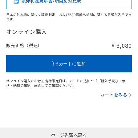
該非判定見解書/項目別対比表
X
O
O
O
日本の外為法に基づく該非判定、およびEAR再輸出規制に関する見解が入手でき
ます。
"対応済み"や非含有の記載がされた商品であっても、流通
在庫等で未対応品が混在する可能性があります。
オンライン購入
非含有品が必要な際は、弊社営業部門もしくは販売店へお
問い合わせください。
¥ 3,080
販売価格（税込）
この製品のRoHS/REACH対応状況ページへ
カートに追加
オンライン購入における出荷予定日は、カートに追加～「ご購入手続き：価
格・納期の確認」画面にてご確認ください。
カートをみる
ページ先頭へ戻る