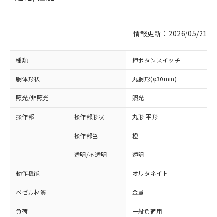
情報更新：2026/05/21
種類
押ボタンスイッチ
胴体形状
丸胴形(φ30mm)
照光/非照光
照光
操作部
操作部形状
丸形 平形
操作部色
橙
透明/不透明
透明
動作機能
オルタネイト
ベゼル材質
金属
負荷
一般負荷用