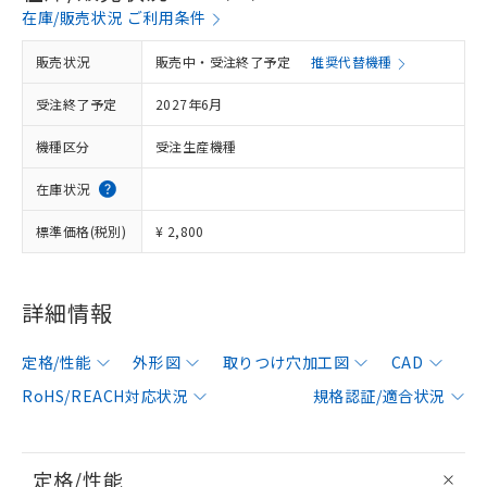
在庫/販売状況 ご利用条件
販売状況
販売中・受注終了予定
推奨代替機種
受注終了予定
2027年6月
機種区分
受注生産機種
在庫状況
標準価格(税別)
¥ 2,800
詳細情報
定格/性能
外形図
取りつけ穴加工図
CAD
RoHS/REACH対応状況
規格認証/適合状況
定格/性能