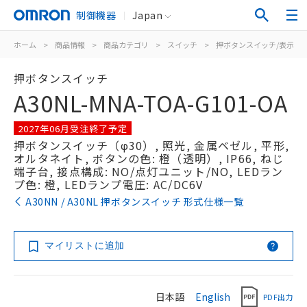
制御機器
Japan
ホーム
>
商品情報
>
商品カテゴリ
>
スイッチ
>
押ボタンスイッチ/表示灯
押ボタンスイッチ
A30NL-MNA-TOA-G101-OA
2027年06月受注終了予定
押ボタンスイッチ（φ30）, 照光, 金属ベゼル, 平形,
オルタネイト, ボタンの色: 橙（透明）, IP66, ねじ
端子台, 接点構成: NO/点灯ユニット/NO, LEDラン
プ色: 橙, LEDランプ電圧: AC/DC6V
A30NN / A30NL 押ボタンスイッチ 形式仕様一覧
マイリストに追加
日本語
English
PDF出力