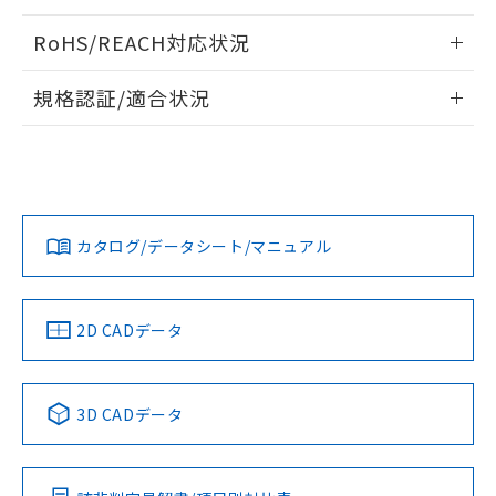
ログイン/会員登録いただくと、CADデータをダウンロー
RoHS/REACH対応状況
ドすることができます。
情報更新：2026/7/29
規格認証/適合状況
ログイン/会員登録
EU RoHS
注意事項・凡例
A30NL-MNA-TOA-G101-OAについての規格認証/適合状況に
ついては、「カスタマーサポートセンタ お客様相談室」また
は貴社担当オムロン営業員または販売店にお問い合わせくだ
対応状況
対応予定月
※1
※2
さい。
ダウンロードデータをご利用いただく前に、以下を必ずお読
みください。
カタログ/データシート/マニュアル
対応済み
ソフトウェアの使用条件
お問い合わせ
中国 RoHS
注意事項・凡例
2D CADデータ
中国 RoHS表
※1 ※2
3D CADデータ
Pb
Hg
Cd
Cr(VI)