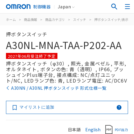
制御機器
Japan
ホーム
>
商品情報
>
商品カテゴリ
>
スイッチ
>
押ボタンスイッチ/表示灯
押ボタンスイッチ
A30NL-MNA-TAA-P202-AA
2027年06月受注終了予定
押ボタンスイッチ（φ30）, 照光, 金属ベゼル, 平形,
オルタネイト, ボタンの色: 青（透明）, IP66, プッ
シュインPlus端子台, 接点構成: NC/点灯ユニッ
ト/NC, LEDランプ色: 青, LEDランプ電圧: AC/DC6V
A30NN / A30NL 押ボタンスイッチ 形式仕様一覧
マイリストに追加
日本語
English
PDF出力