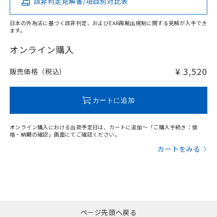
該非判定見解書/項目別対比表
X
O
O
O
日本の外為法に基づく該非判定、およびEAR再輸出規制に関する見解が入手でき
ます。
"対応済み"や非含有の記載がされた商品であっても、流通
在庫等で未対応品が混在する可能性があります。
オンライン購入
非含有品が必要な際は、弊社営業部門もしくは販売店へお
問い合わせください。
¥ 3,520
販売価格（税込）
この製品のRoHS/REACH対応状況ページへ
カートに追加
オンライン購入における出荷予定日は、カートに追加～「ご購入手続き：価
格・納期の確認」画面にてご確認ください。
カートをみる
ページ先頭へ戻る