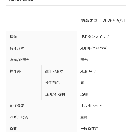
情報更新：2026/05/21
種類
押ボタンスイッチ
胴体形状
丸胴形(φ30mm)
照光/非照光
照光
操作部
操作部形状
丸形 平形
操作部色
青
透明/不透明
透明
動作機能
オルタネイト
ベゼル材質
金属
負荷
一般負荷用