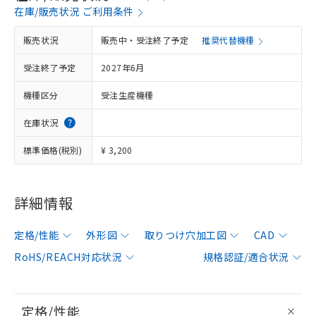
在庫/販売状況 ご利用条件
販売状況
販売中・受注終了予定
推奨代替機種
受注終了予定
2027年6月
機種区分
受注生産機種
在庫状況
標準価格(税別)
¥ 3,200
詳細情報
定格/性能
外形図
取りつけ穴加工図
CAD
RoHS/REACH対応状況
規格認証/適合状況
定格/性能