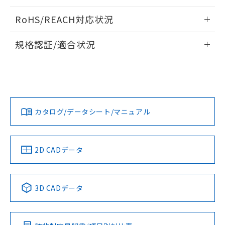
ログイン/会員登録いただくと、CADデータをダウンロー
RoHS/REACH対応状況
ドすることができます。
情報更新：2026/7/29
規格認証/適合状況
ログイン/会員登録
EU RoHS
注意事項・凡例
A30NL-MNA-TAA-P202-AAについての規格認証/適合状況に
ついては、「カスタマーサポートセンタ お客様相談室」また
は貴社担当オムロン営業員または販売店にお問い合わせくだ
対応状況
対応予定月
※1
※2
さい。
ダウンロードデータをご利用いただく前に、以下を必ずお読
みください。
カタログ/データシート/マニュアル
対応済み
ソフトウェアの使用条件
お問い合わせ
中国 RoHS
注意事項・凡例
2D CADデータ
中国 RoHS表
※1 ※2
3D CADデータ
Pb
Hg
Cd
Cr(VI)