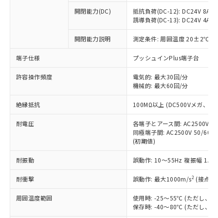
本サービスの対象外となる商品もある
基準値を超えていることを示します。
いたものが、含有品と判明した場合などや
当社は、これら貴社製品のうち、外国
ことをご了承ください。
開閉能力(DC)
抵抗負荷(DC-12): DC24V 8A/DC
「－」：未確認です。当社販売部門へお問
むを得ず変更することがあります。
為替および外国貿易法に定める商品
誘導負荷(DC-13): DC24V 4A/DC
在庫状況および標準価格照会結果は、
い合わせください。
（以下｢規制貨物等」という）を輸出
記載している更新日時点での社内デー
*EU RoHS指令（10物質）：
または国外への提供する場合は、日本
開閉能力説明
測定条件: 周囲温度 20±2℃、
記
タに基づき作成されるものであり、閲
説明
鉛(Pb) 1000ppm以下、 水銀(Hg) 1000ppm以下、 カド
*中国RoHS10物質の基準値 (GB/T26572)：
国政府の輸出許可(または役務取引許
号
覧された時点での実際の在庫および標
ミウム(Cd) 100ppm以下、
Pb(鉛) :1000ppm、 Hg(水銀) : 1000ppm、 Cd(カドミウ
端子仕様
プッシュインPlus端子台
可)を取得するなどの必要な手続きを
六価クロム(Cr(Ⅵ)) 1000ppm以下、ポリ臭化ビフェニル
ム) : 100ppm、
準価格とは異なる場合があることをご
類(PBB) 1000ppm以下、ポリ臭化ジフェニルエーテル類
Cr(Ⅵ)(六価クロム) : 1000ppm、 PBBs(ポリ臭化ビフェ
とります。
了承ください。
(PBDE) 1000ppm以下、フタル酸ビス(2-エチルヘキシ
○
一定数以上の在庫あり
ニル類) : 1000ppm、 PBDEs(ポリ臭化ジフェニルエーテ
許容操作頻度
電気的: 最大30回/分
当社は規制貨物を破棄する場合は、完
ル) (DEHP)(別名：DOP) 1000ppm以下、フタル酸ブチ
正式な納期状況および標準価格はお客
ル類) : 1000ppm、
機械的: 最大60回/分
ルベンジル（BBP） 1000ppm以下、フタル酸ジブチル
全に破砕するなど、違法に輸出されな
DBP(フタル酸ジブチル) : 1000ppm、 DIBP(フタル酸ジ
様のお取引先、またはお客様担当のオ
（DBP） 1000ppm以下、フタル酸ジイソブチル
イソブチル) : 1000ppm、 BBP(フタル酸ブチルベンジ
△
一定数には満たないが在庫あり
いよう必要な手段を講じます。
ムロン制御機器販売店・当社販売員に
(DIBP) 1000ppm以下
ル) : 1000ppm、
絶縁抵抗
100MΩ以上 (DC500Vメガ、
当社は貴社製品を、核兵器、ミサイ
但し、RoHS指令で産業用監視および制御機器に対する
DEHP(フタル酸ビス(2-エチルヘキシル)) : 1000ppm
ご相談ください。
適用除外項目は除く。
ル、化学兵器、生物兵器またはその他
－
在庫なし(最新の在庫状況につ
オムロン制御機器販売店や当社販売拠
耐電圧
各端子とアース間: AC2500V 50/
フタル酸エステル類の４物質については閾値を超える意
武器並びにこれらの製造装置等に一切
いては、お客様のお取引先、ま
図的な使用がないことを確認しています。
同極端子間: AC2500V 50/60
点は「
販売ネットワーク
」をご確認
※2 環境保護使用期限
使用いたしません。
(初期値)
たはお客様担当のオムロン制御
ください。
当社は、貴社製品を第三者に販売する
機器販売店・当社販売員にご確
在庫状況および標準価格結果を当社の
※2 対応予定月
「ｅ」：有害物質（10物質）のすべてが基
耐振動
誤動作: 10～55Hz 複振幅 1.
場合は、上記1、2および3の内容を当
認ください)
事前の承諾なく第三者に漏洩または開
準値以下であることを示します。
該第三者に通知します。また当社は、
示しないようお願いします。
2
耐衝撃
誤動作: 最大1000m/s
(接点開
部品在庫の切り替え状況などにより、予定
「10」：通常の使用状況下において有害物
販売先および販売に係わる関係者が違
マイパーツ機能（部品リスト作成サー
空
受注生産機種、また在庫状況の
月が前後することがあります。
質が外部に漏えいし、環境に深刻な影響を
法に輸出するおそれがある場合は、取
ビス）をご利用いただくには、I-Web
白
情報を公開していない機種
周囲温度範囲
使用時: -25～55℃ (ただし
及ぼさない年数を意味します。
り引きをいたしません。
メンバーズにご登録されている必要が
保存時: -40～80℃ (ただし
「－」：未確認です。当社販売部門へお問
あります。