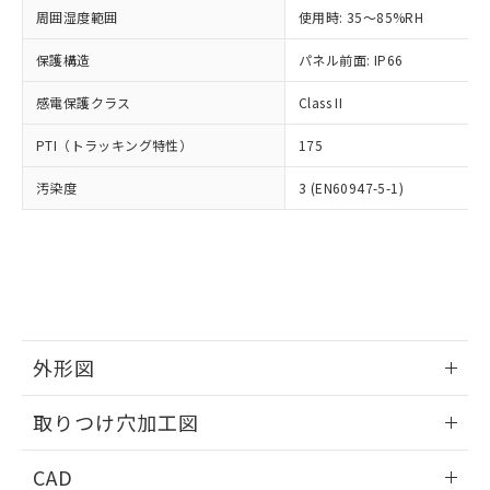
い合わせください。
お客様が当ウェブサイト上で当社にご
周囲湿度範囲
使用時: 35～85%RH
※3 非含有証明書ダウンロード
登録された部品リストについて、当社
保護構造
パネル前面: IP66
および当社の共同利用者が、当社の製
下記の非含有証明書をダウンロードするこ
品・サービスに関するお客様との取
とができます。
感電保護クラス
Class II
合意する
キャンセル
引・商談に必要な範囲で利用すること
をご了承ください。
EU RoHS指令（10物質）の非含有証明書
PTI（トラッキング特性）
175
※当社の共同利用者とは、
"個人情報
51物質の非含有証明書（当社基準）
の共同利用に関して"
の「1.共同利
汚染度
3 (EN60947-5-1)
※本証明書は発行日時点で非含有を証明す
用者の範囲」に記載されている法人を
るもので、過去に遡って非含有を証明する
指します。
ものではありません。
また、RoHS指令のフタル酸エステル類４
物質の対応では、対応完了までの期間は出
荷製品に未対応品が混在することから備考
欄に対応日を記載しておりました。
既に当社にて対応品への在庫切替を完了
外形図
していることから、特段のことがない限
り、2022年1月12日より割愛しておりま
情報更新：2026/05/21
取りつけ穴加工図
す。
情報更新：2026/05/21
CAD