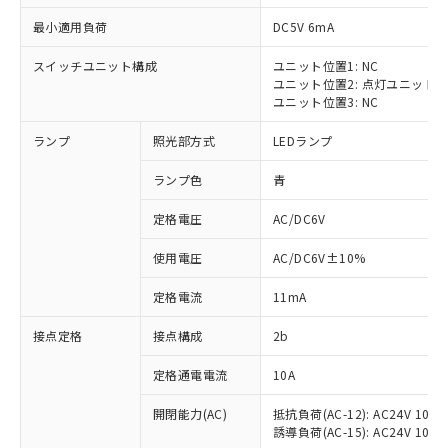
最小適用負荷
DC5V 6mA
スイッチユニット構成
ユニット位置1: NC
ユニット位置2: 点灯ユニット
※1 対応状況
ユニット位置3: NC
ランプ
照光部方式
LEDランプ
対応済み：EU RoHS指令（10物質）の
非含有に対応した製品が提供可能な商品で
ランプ色
青
す。
対応予定：EU RoHS指令（10物質）の非含
定格電圧
AC/DC6V
ご利用条件
有に対応した製品に切り替える予定のある
商品です。
使用電圧
AC/DC6V±10%
対応予定なし：EU RoHS指令（10物質）の
以下の条件をお読みいただき、同意のうえ
非含有に非対応の商品で、対応品を出す予
定格電流
11mA
ご利用ください。
定はありません。
調査・確認中：EU RoHS指令（10物質）の
接点定格
接点構成
2b
本サービスは、当社制御機器事業取扱
※1 中国RoHS○×表
非含有の対応状況を調査中または確認中の
商品の当社在庫状況および標準価格
定格通電電流
10A
商品です。
(税抜)を提供させていただくもので
「○」：最大均質材料含有率が中国RoHSの
非該当品：ライセンス料など無形物で、有
す。
開閉能力(AC)
抵抗負荷(AC-12): AC24V 10A/A
基準値以下であることを示します。
害物質有無と関係のない商品です。
当社制御機器事業取扱商品の中には、
誘導負荷(AC-15): AC24V 10A/AC
「×」：最大均質材料含有率が中国RoHSの
仕入先様の事情により、非含有部品として