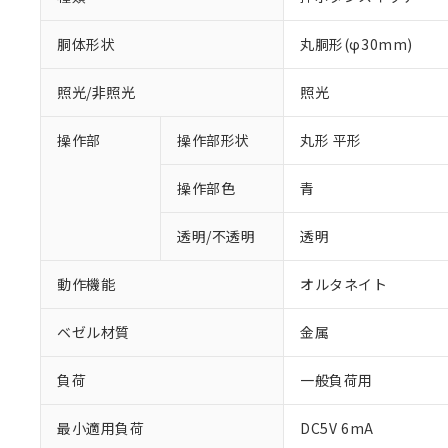
胴体形状
丸胴形(φ30mm)
照光/非照光
照光
操作部
操作部形状
丸形 平形
操作部色
青
透明/不透明
透明
動作機能
オルタネイト
ベゼル材質
金属
負荷
一般負荷用
※1 対応状況
最小適用負荷
DC5V 6mA