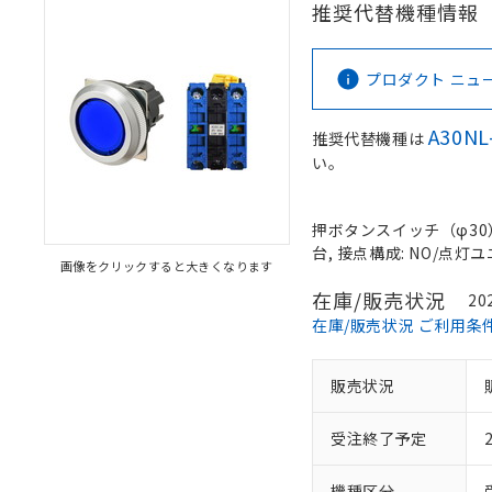
推奨代替機種情報
プロダクト ニュース 
A30NL
推奨代替機種は
い。
押ボタンスイッチ（φ30）,
台, 接点構成: NO/点灯ユニ
画像をクリックすると大きくなります
在庫/販売状況
20
在庫/販売状況 ご利用条
販売状況
受注終了予定
機種区分