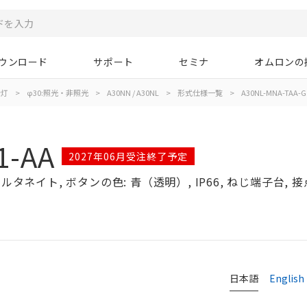
ウンロード
サポート
セミナ
オムロンの
示灯
>
φ30:照光・非照光
>
A30NN / A30NL
>
形式仕様一覧
>
A30NL-MNA-TAA-G
1-AA
2027年06月受注終了予定
タネイト, ボタンの色: 青（透明）, IP66, ねじ端子台, 接点構
日本語
English