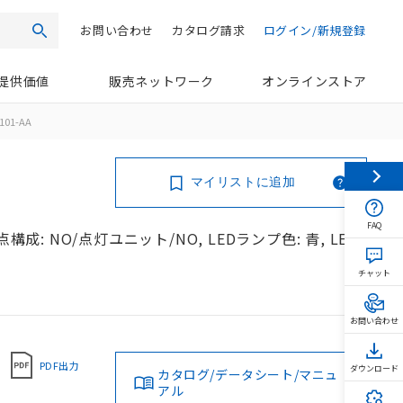
お問い合わせ
カタログ請求
ログイン/新規登録
検索
提供価値
販売ネットワーク
オンラインストア
101-AA
マイリストに追加
FAQ
成: NO/点灯ユニット/NO, LEDランプ色: 青, LED
チャット
お問い合わせ
PDF出力
ダウンロード
カタログ/データシート/マニュ
アル