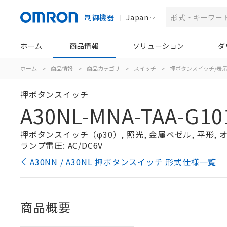
制御機器
Japan
ホーム
商品情報
ソリューション
ダ
ホーム
>
商品情報
>
商品カテゴリ
>
スイッチ
>
押ボタンスイッチ/表
押ボタンスイッチ
A30NL-MNA-TAA-G10
押ボタンスイッチ（φ30）, 照光, 金属ベゼル, 平形, オル
ランプ電圧: AC/DC6V
A30NN / A30NL 押ボタンスイッチ 形式仕様一覧
商品概要