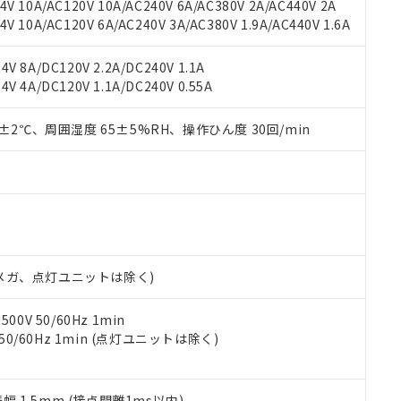
機種、また在庫状況の情報を公開していない機種
V 10A/AC120V 10A/AC240V 6A/AC380V 2A/AC440V 2A
ェブサイト上で当社にご登録された部品リストについて、当社およ
書ダウンロード
す。当社販売部門へお問い合わせください。
 10A/AC120V 6A/AC240V 3A/AC380V 1.9A/AC440V 1.6A
品・サービスに関するお客様との取引・商談に必要な範囲で利用す
合意する
キャンセル
書をダウンロードすることができます。
利用者とは、
"個人情報の共同利用に関して"
の「1.共同利用者の
V 8A/DC120V 2.2A/DC240V 1.1A
します。
10物質）の非含有証明書
V 4A/DC120V 1.1A/DC240V 0.55A
明書（当社基準）
日時点で非含有を証明するもので、過去に遡って非含有を証明するも
0±2℃、周囲湿度 65±5%RH、操作ひん度 30回/min
令のフタル酸エステル類４物質の対応では、対応完了までの期間は出
備考欄に対応日を記載しておりました。
品への在庫切替を完了していることから、特段のことがない限り、20
す。
00Vメガ、点灯ユニットは除く)
0V 50/60Hz 1min
 50/60Hz 1min (点灯ユニットは除く)
振幅 1.5mm (接点開離1ms以内)