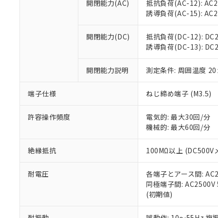
空
受注生産
開閉能力(AC)
抵抗負荷(AC-12): AC24
お客様が当ウ
※3 非含有証明
「－」：未確認で
白
誘導負荷(AC-15): AC24V
が、当社の製
さい。
下記の非含有証明
※当社の共同
開閉能力(DC)
抵抗負荷(DC-12): DC24
いる法人を指
EU RoHS指令（
誘導負荷(DC-13): DC24
51物質の非含有証
※本証明書は発行
開閉能力説明
測定条件: 周囲温度 2
また、RoHS指
混在することから
端子仕様
ねじ締め端子 (M3.5)
既に当社にて対応
り割愛しておりま
許容操作頻度
電気的: 最大30回/分
機械的: 最大60回/分
絶縁抵抗
100MΩ以上 (DC5
耐電圧
各端子とアース間: AC250
同極端子間: AC2500V
(初期値)
耐振動
誤動作: 10～55Hz 複