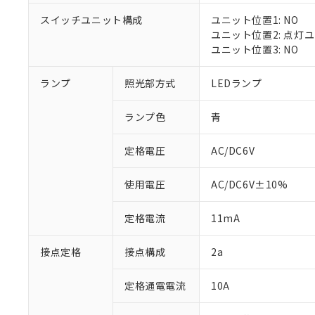
対応済み：EU
スイッチユニット構成
ユニット位置1: NO
対応予定：EU R
ユニット位置2: 点灯
対応予定なし：EU
ユニット位置3: NO
調査・確認中：EU
ご利用条件
非該当品：ライセ
※1 中国RoHS
ランプ
照光部方式
LEDランプ
仕入先様の事情に
があります。
以下の条件をお読
「○」：最大均質
ランプ色
青
「×」：最大均質
本サービスは
当社は、これ
*EU RoHS指令（10物
「－」：未確認で
鉛(Pb) 1000ppm以下、
くものです。
う）を輸出ま
定格電圧
AC/DC6V
記
説明
六価クロム(Cr(Ⅵ)) 1
当社制御機器
などの必要な
フタル酸ビス(2-エチルヘ
号
*中国RoHS10物質の基準値 
ル（DBP） 1000ppm
在庫状況およ
当社は規制貨
Pb(鉛) :1000ppm、 Hg
但し、RoHS指令で産
使用電圧
AC/DC6V±10%
のであり、閲
ます。
Cr(Ⅵ)(六価クロム) : 
フタル酸エステル類の４
○
一定数以
DBP(フタル酸ジブチル) :
い。
当社は貴社製
DEHP(フタル酸ビス(2-エ
正式な納期状
定格電流
11mA
置等に一切使
当社販売員に
※2 対応予定月
△
一定数に
当社は、貴社
オムロン制御
また当社は、
※2 環境保護使
接点定格
接点構成
2a
在庫状況およ
部品在庫の切り替
たしません。
－
在庫なし
す。
「ｅ」：有害物質
機器販売
定格通電電流
10A
マイパーツ機
「10」：通常の
ている必要が
味します。