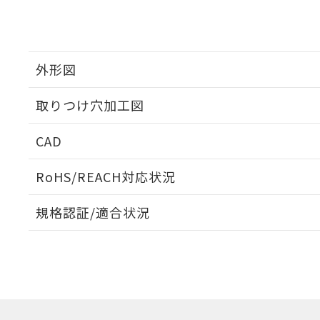
外形図
取りつけ穴加工図
CAD
ログイン/会員登録いただくと、CADデータをダウンロ
RoHS/REACH対応状況
規格認証/適合状況
EU RoHS
注意事項・凡例
A30NL-MNA-TAA-G101-AAについての規格認証/適
業員または販売店にお問い合わせください。
ダウンロードデータをご利用いただく前に、以下を必ずお読
対応状況
対応予定月
※1
※2
ソフトウェアの使用条件
対応済み