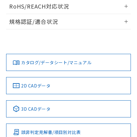
ログイン/会員登録いただくと、CADデータをダウンロー
RoHS/REACH対応状況
ドすることができます。
情報更新：2026/7/29
規格認証/適合状況
ログイン/会員登録
EU RoHS
注意事項・凡例
A30NL-MMM-TYA-P002-YAについての規格認証/適合状況に
ついては、「カスタマーサポートセンタ お客様相談室」また
は貴社担当オムロン営業員または販売店にお問い合わせくだ
対応状況
対応予定月
※1
※2
さい。
ダウンロードデータをご利用いただく前に、以下を必ずお読
みください。
カタログ/データシート/マニュアル
対応済み
ソフトウェアの使用条件
お問い合わせ
中国 RoHS
注意事項・凡例
2D CADデータ
中国 RoHS表
※1 ※2
3D CADデータ
Pb
Hg
Cd
Cr(VI)
該非判定見解書/項目別対比表
X
O
O
O