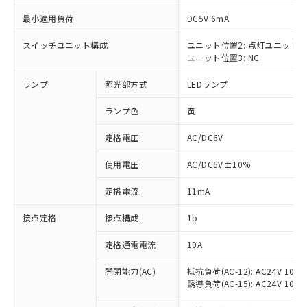
最小適用負荷
DC5V 6mA
スイッチユニット構成
ユニット位置2: 点灯ユニット
ユニット位置3: NC
※1 対応状況
ランプ
照光部方式
LEDランプ
対応済み：EU RoHS指令（10物質）の
非含有に対応した製品が提供可能な商品で
ランプ色
黄
す。
対応予定：EU RoHS指令（10物質）の非含
定格電圧
AC/DC6V
ご利用条件
有に対応した製品に切り替える予定のある
使用電圧
AC/DC6V±10%
商品です。
対応予定なし：EU RoHS指令（10物質）の
以下の条件をお読みいただき、同意のうえ
定格電流
11mA
非含有に非対応の商品で、対応品を出す予
ご利用ください。
定はありません。
接点定格
接点構成
1b
調査・確認中：EU RoHS指令（10物質）の
本サービスは、当社制御機器事業取扱
※1 中国RoHS○×表
非含有の対応状況を調査中または確認中の
商品の当社在庫状況および標準価格
定格通電電流
10A
商品です。
(税抜)を提供させていただくもので
「○」：最大均質材料含有率が中国RoHSの
非該当品：ライセンス料など無形物で、有
開閉能力(AC)
抵抗負荷(AC-12): AC24V 10A/A
す。
基準値以下であることを示します。
害物質有無と関係のない商品です。
誘導負荷(AC-15): AC24V 10A/AC
当社制御機器事業取扱商品の中には、
「×」：最大均質材料含有率が中国RoHSの
仕入先様の事情により、非含有部品として
本サービスの対象外となる商品もある