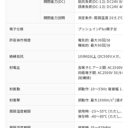
基準値を超えていることを示します。
いたものが、含有品と判明した場合などや
開閉能力(DC)
抵抗負荷(DC-12): DC24V 8A/DC
当社は、これら貴社製品のうち、外国
ことをご了承ください。
「－」：未確認です。当社販売部門へお問
誘導負荷(DC-13): DC24V 4A/DC
むを得ず変更することがあります。
為替および外国貿易法に定める商品
在庫状況および標準価格照会結果は、
い合わせください。
（以下｢規制貨物等」という）を輸出
記載している更新日時点での社内デー
開閉能力説明
測定条件: 周囲温度 20±2℃、
*EU RoHS指令（10物質）：
または国外への提供する場合は、日本
記
タに基づき作成されるものであり、閲
説明
鉛(Pb) 1000ppm以下、 水銀(Hg) 1000ppm以下、 カド
*中国RoHS10物質の基準値 (GB/T26572)：
国政府の輸出許可(または役務取引許
号
覧された時点での実際の在庫および標
ミウム(Cd) 100ppm以下、
Pb(鉛) :1000ppm、 Hg(水銀) : 1000ppm、 Cd(カドミウ
端子仕様
プッシュインPlus端子台
可)を取得するなどの必要な手続きを
六価クロム(Cr(Ⅵ)) 1000ppm以下、ポリ臭化ビフェニル
ム) : 100ppm、
準価格とは異なる場合があることをご
類(PBB) 1000ppm以下、ポリ臭化ジフェニルエーテル類
Cr(Ⅵ)(六価クロム) : 1000ppm、 PBBs(ポリ臭化ビフェ
とります。
了承ください。
許容操作頻度
電気的: 最大30回/分
(PBDE) 1000ppm以下、フタル酸ビス(2-エチルヘキシ
○
一定数以上の在庫あり
ニル類) : 1000ppm、 PBDEs(ポリ臭化ジフェニルエーテ
当社は規制貨物を破棄する場合は、完
ル) (DEHP)(別名：DOP) 1000ppm以下、フタル酸ブチ
機械的: 最大60回/分
正式な納期状況および標準価格はお客
ル類) : 1000ppm、
ルベンジル（BBP） 1000ppm以下、フタル酸ジブチル
全に破砕するなど、違法に輸出されな
DBP(フタル酸ジブチル) : 1000ppm、 DIBP(フタル酸ジ
様のお取引先、またはお客様担当のオ
（DBP） 1000ppm以下、フタル酸ジイソブチル
イソブチル) : 1000ppm、 BBP(フタル酸ブチルベンジ
△
一定数には満たないが在庫あり
いよう必要な手段を講じます。
絶縁抵抗
100MΩ以上 (DC500Vメガ、
ムロン制御機器販売店・当社販売員に
(DIBP) 1000ppm以下
ル) : 1000ppm、
当社は貴社製品を、核兵器、ミサイ
但し、RoHS指令で産業用監視および制御機器に対する
DEHP(フタル酸ビス(2-エチルヘキシル)) : 1000ppm
ご相談ください。
適用除外項目は除く。
耐電圧
各端子とアース間: AC2500V 50/
ル、化学兵器、生物兵器またはその他
－
在庫なし(最新の在庫状況につ
オムロン制御機器販売店や当社販売拠
フタル酸エステル類の４物質については閾値を超える意
同極端子間: AC2500V 50/60
武器並びにこれらの製造装置等に一切
いては、お客様のお取引先、ま
図的な使用がないことを確認しています。
点は「
販売ネットワーク
」をご確認
(初期値)
※2 環境保護使用期限
使用いたしません。
たはお客様担当のオムロン制御
ください。
当社は、貴社製品を第三者に販売する
機器販売店・当社販売員にご確
在庫状況および標準価格結果を当社の
耐振動
誤動作: 10～55Hz 複振幅 1.
※2 対応予定月
「ｅ」：有害物質（10物質）のすべてが基
場合は、上記1、2および3の内容を当
認ください)
事前の承諾なく第三者に漏洩または開
準値以下であることを示します。
該第三者に通知します。また当社は、
示しないようお願いします。
2
耐衝撃
誤動作: 最大1000m/s
(接点開
部品在庫の切り替え状況などにより、予定
「10」：通常の使用状況下において有害物
販売先および販売に係わる関係者が違
マイパーツ機能（部品リスト作成サー
空
受注生産機種、また在庫状況の
月が前後することがあります。
質が外部に漏えいし、環境に深刻な影響を
法に輸出するおそれがある場合は、取
周囲温度範囲
使用時: -25～55℃ (ただし
ビス）をご利用いただくには、I-Web
白
情報を公開していない機種
及ぼさない年数を意味します。
り引きをいたしません。
保存時: -40～80℃ (ただし
メンバーズにご登録されている必要が
「－」：未確認です。当社販売部門へお問
あります。
い合わせください。
周囲湿度範囲
使用時: 35～85%RH