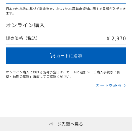
日本の外為法に基づく該非判定、およびEAR再輸出規制に関する見解が入手でき
ます。
"対応済み"や非含有の記載がされた商品であっても、流通
在庫等で未対応品が混在する可能性があります。
オンライン購入
非含有品が必要な際は、弊社営業部門もしくは販売店へお
問い合わせください。
¥ 2,970
販売価格（税込）
この製品のRoHS/REACH対応状況ページへ
カートに追加
オンライン購入における出荷予定日は、カートに追加～「ご購入手続き：価
格・納期の確認」画面にてご確認ください。
カートをみる
ページ先頭へ戻る