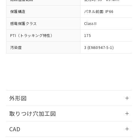
お客様が当ウェブサイト上で当社にご
※3 非含有証明書ダウンロード
登録された部品リストについて、当社
保護構造
パネル前面: IP66
および当社の共同利用者が、当社の製
下記の非含有証明書をダウンロードするこ
品・サービスに関するお客様との取
感電保護クラス
Class II
とができます。
合意する
キャンセル
引・商談に必要な範囲で利用すること
をご了承ください。
PTI（トラッキング特性）
175
EU RoHS指令（10物質）の非含有証明書
※当社の共同利用者とは、
"個人情報
51物質の非含有証明書（当社基準）
の共同利用に関して"
の「1.共同利
汚染度
3 (EN60947-5-1)
※本証明書は発行日時点で非含有を証明す
用者の範囲」に記載されている法人を
るもので、過去に遡って非含有を証明する
指します。
ものではありません。
また、RoHS指令のフタル酸エステル類４
物質の対応では、対応完了までの期間は出
荷製品に未対応品が混在することから備考
欄に対応日を記載しておりました。
既に当社にて対応品への在庫切替を完了
外形図
していることから、特段のことがない限
情報更新：2026/05/21
り、2022年1月12日より割愛しておりま
取りつけ穴加工図
す。
情報更新：2026/05/21
CAD