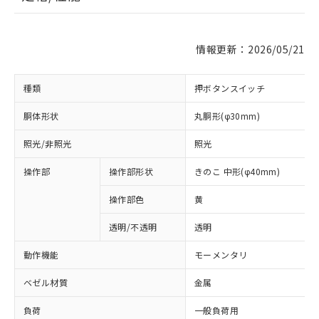
情報更新：2026/05/21
種類
押ボタンスイッチ
胴体形状
丸胴形(φ30mm)
照光/非照光
照光
操作部
操作部形状
きのこ 中形(φ40mm)
操作部色
黄
透明/不透明
透明
動作機能
モーメンタリ
ベゼル材質
金属
負荷
一般負荷用