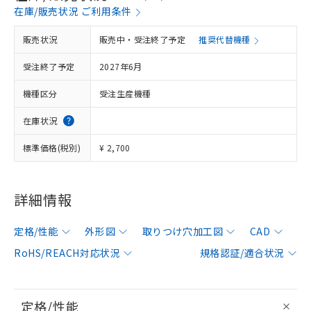
在庫/販売状況 ご利用条件
販売状況
販売中・受注終了予定
推奨代替機種
受注終了予定
2027年6月
機種区分
受注生産機種
在庫状況
標準価格(税別)
¥ 2,700
詳細情報
定格/性能
外形図
取りつけ穴加工図
CAD
RoHS/REACH対応状況
規格認証/適合状況
定格/性能