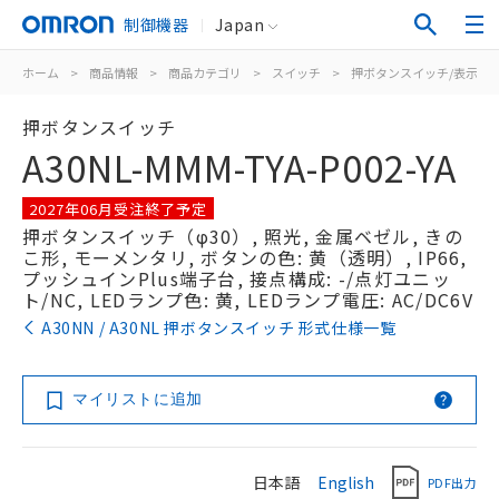
制御機器
Japan
ホーム
>
商品情報
>
商品カテゴリ
>
スイッチ
>
押ボタンスイッチ/表示灯
押ボタンスイッチ
A30NL-MMM-TYA-P002-YA
2027年06月受注終了予定
押ボタンスイッチ（φ30）, 照光, 金属ベゼル, きの
こ形, モーメンタリ, ボタンの色: 黄（透明）, IP66,
プッシュインPlus端子台, 接点構成: -/点灯ユニッ
ト/NC, LEDランプ色: 黄, LEDランプ電圧: AC/DC6V
A30NN / A30NL 押ボタンスイッチ 形式仕様一覧
マイリストに追加
日本語
English
PDF出力