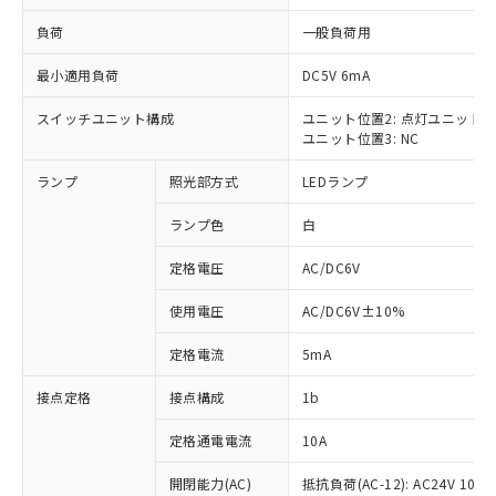
負荷
一般負荷用
最小適用負荷
DC5V 6mA
スイッチユニット構成
ユニット位置2: 点灯ユニット
※1 対応状況
ユニット位置3: NC
対応済み：EU RoHS指令（10物質）の
ランプ
照光部方式
LEDランプ
非含有に対応した製品が提供可能な商品で
す。
ランプ色
白
対応予定：EU RoHS指令（10物質）の非含
ご利用条件
有に対応した製品に切り替える予定のある
定格電圧
AC/DC6V
商品です。
使用電圧
AC/DC6V±10%
対応予定なし：EU RoHS指令（10物質）の
以下の条件をお読みいただき、同意のうえ
非含有に非対応の商品で、対応品を出す予
ご利用ください。
定格電流
5mA
定はありません。
調査・確認中：EU RoHS指令（10物質）の
本サービスは、当社制御機器事業取扱
接点定格
接点構成
1b
※1 中国RoHS○×表
非含有の対応状況を調査中または確認中の
商品の当社在庫状況および標準価格
商品です。
(税抜)を提供させていただくもので
定格通電電流
10A
「○」：最大均質材料含有率が中国RoHSの
非該当品：ライセンス料など無形物で、有
す。
基準値以下であることを示します。
害物質有無と関係のない商品です。
開閉能力(AC)
抵抗負荷(AC-12): AC24V 10A/A
当社制御機器事業取扱商品の中には、