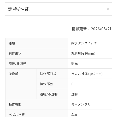
定格/性能
情報更新：2026/05/21
種類
押ボタンスイッチ
胴体形状
丸胴形(φ30mm)
照光/非照光
照光
操作部
操作部形状
きのこ 中形(φ40mm)
操作部色
白
透明/不透明
透明
動作機能
モーメンタリ
ベゼル材質
金属