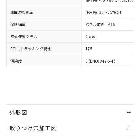
あります。
い合わせください。
お客様が当ウェブサイト上で当社にご
※3 非含有証明書ダウンロード
周囲湿度範囲
使用時: 35～85%RH
登録された部品リストについて、当社
および当社の共同利用者が、当社の製
保護構造
パネル前面: IP66
下記の非含有証明書をダウンロードするこ
品・サービスに関するお客様との取
とができます。
合意する
キャンセル
引・商談に必要な範囲で利用すること
感電保護クラス
Class II
をご了承ください。
EU RoHS指令（10物質）の非含有証明書
※当社の共同利用者とは、
"個人情報
PTI（トラッキング特性）
175
51物質の非含有証明書（当社基準）
の共同利用に関して"
の「1.共同利
※本証明書は発行日時点で非含有を証明す
用者の範囲」に記載されている法人を
汚染度
3 (EN60947-5-1)
るもので、過去に遡って非含有を証明する
指します。
ものではありません。
また、RoHS指令のフタル酸エステル類４
物質の対応では、対応完了までの期間は出
荷製品に未対応品が混在することから備考
欄に対応日を記載しておりました。
既に当社にて対応品への在庫切替を完了
していることから、特段のことがない限
外形図
り、2022年1月12日より割愛しておりま
情報更新：2026/05/21
す。
取りつけ穴加工図
情報更新：2026/05/21