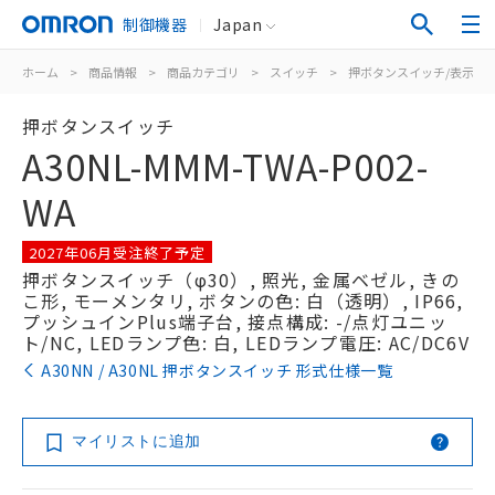
制御機器
Japan
ホーム
>
商品情報
>
商品カテゴリ
>
スイッチ
>
押ボタンスイッチ/表示灯
押ボタンスイッチ
A30NL-MMM-TWA-P002-
WA
2027年06月受注終了予定
押ボタンスイッチ（φ30）, 照光, 金属ベゼル, きの
こ形, モーメンタリ, ボタンの色: 白（透明）, IP66,
プッシュインPlus端子台, 接点構成: -/点灯ユニッ
ト/NC, LEDランプ色: 白, LEDランプ電圧: AC/DC6V
A30NN / A30NL 押ボタンスイッチ 形式仕様一覧
マイリストに追加