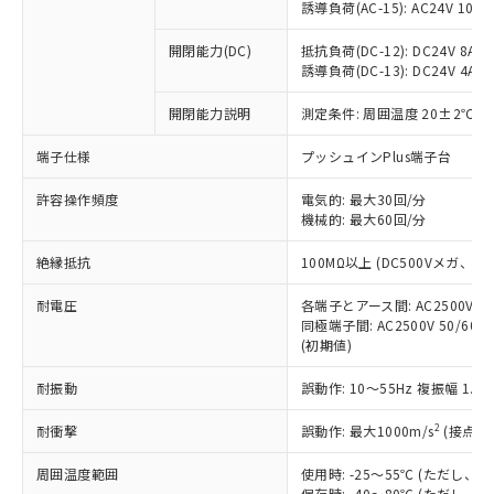
「×」：最大均質材料含有率が中国RoHSの
仕入先様の事情により、非含有部品として
誘導負荷(AC-15): AC24V 10A/AC
本サービスの対象外となる商品もある
基準値を超えていることを示します。
いたものが、含有品と判明した場合などや
当社は、これら貴社製品のうち、外国
ことをご了承ください。
「－」：未確認です。当社販売部門へお問
むを得ず変更することがあります。
開閉能力(DC)
抵抗負荷(DC-12): DC24V 8A/DC
為替および外国貿易法に定める商品
在庫状況および標準価格照会結果は、
い合わせください。
誘導負荷(DC-13): DC24V 4A/DC
（以下｢規制貨物等」という）を輸出
記載している更新日時点での社内デー
*EU RoHS指令（10物質）：
または国外への提供する場合は、日本
記
タに基づき作成されるものであり、閲
説明
鉛(Pb) 1000ppm以下、 水銀(Hg) 1000ppm以下、 カド
開閉能力説明
測定条件: 周囲温度 20±2℃、
*中国RoHS10物質の基準値 (GB/T26572)：
国政府の輸出許可(または役務取引許
号
覧された時点での実際の在庫および標
ミウム(Cd) 100ppm以下、
Pb(鉛) :1000ppm、 Hg(水銀) : 1000ppm、 Cd(カドミウ
可)を取得するなどの必要な手続きを
六価クロム(Cr(Ⅵ)) 1000ppm以下、ポリ臭化ビフェニル
ム) : 100ppm、
準価格とは異なる場合があることをご
端子仕様
プッシュインPlus端子台
類(PBB) 1000ppm以下、ポリ臭化ジフェニルエーテル類
Cr(Ⅵ)(六価クロム) : 1000ppm、 PBBs(ポリ臭化ビフェ
とります。
了承ください。
(PBDE) 1000ppm以下、フタル酸ビス(2-エチルヘキシ
○
一定数以上の在庫あり
ニル類) : 1000ppm、 PBDEs(ポリ臭化ジフェニルエーテ
当社は規制貨物を破棄する場合は、完
ル) (DEHP)(別名：DOP) 1000ppm以下、フタル酸ブチ
正式な納期状況および標準価格はお客
許容操作頻度
ル類) : 1000ppm、
電気的: 最大30回/分
ルベンジル（BBP） 1000ppm以下、フタル酸ジブチル
全に破砕するなど、違法に輸出されな
DBP(フタル酸ジブチル) : 1000ppm、 DIBP(フタル酸ジ
機械的: 最大60回/分
様のお取引先、またはお客様担当のオ
（DBP） 1000ppm以下、フタル酸ジイソブチル
イソブチル) : 1000ppm、 BBP(フタル酸ブチルベンジ
△
一定数には満たないが在庫あり
いよう必要な手段を講じます。
ムロン制御機器販売店・当社販売員に
(DIBP) 1000ppm以下
ル) : 1000ppm、
当社は貴社製品を、核兵器、ミサイ
絶縁抵抗
但し、RoHS指令で産業用監視および制御機器に対する
100MΩ以上 (DC500Vメガ、
DEHP(フタル酸ビス(2-エチルヘキシル)) : 1000ppm
ご相談ください。
適用除外項目は除く。
ル、化学兵器、生物兵器またはその他
－
在庫なし(最新の在庫状況につ
オムロン制御機器販売店や当社販売拠
フタル酸エステル類の４物質については閾値を超える意
耐電圧
各端子とアース間: AC2500V 50/
武器並びにこれらの製造装置等に一切
いては、お客様のお取引先、ま
図的な使用がないことを確認しています。
点は「
販売ネットワーク
」をご確認
同極端子間: AC2500V 50/60
※2 環境保護使用期限
使用いたしません。
たはお客様担当のオムロン制御
ください。
(初期値)
当社は、貴社製品を第三者に販売する
機器販売店・当社販売員にご確
在庫状況および標準価格結果を当社の
※2 対応予定月
「ｅ」：有害物質（10物質）のすべてが基
場合は、上記1、2および3の内容を当
認ください)
事前の承諾なく第三者に漏洩または開
耐振動
誤動作: 10～55Hz 複振幅 1.
準値以下であることを示します。
該第三者に通知します。また当社は、
示しないようお願いします。
部品在庫の切り替え状況などにより、予定
「10」：通常の使用状況下において有害物
販売先および販売に係わる関係者が違
マイパーツ機能（部品リスト作成サー
2
耐衝撃
誤動作: 最大1000m/s
(接点開
空
受注生産機種、また在庫状況の
月が前後することがあります。
質が外部に漏えいし、環境に深刻な影響を
法に輸出するおそれがある場合は、取
ビス）をご利用いただくには、I-Web
白
情報を公開していない機種
及ぼさない年数を意味します。
り引きをいたしません。
周囲温度範囲
使用時: -25～55℃ (ただし
メンバーズにご登録されている必要が
「－」：未確認です。当社販売部門へお問
保存時: -40～80℃ (ただし