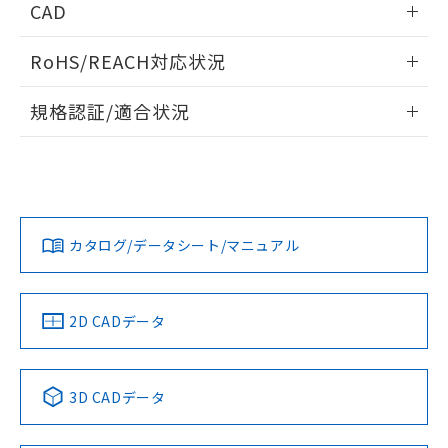
CAD
ログイン/会員登録いただくと、CADデータをダウンロー
RoHS/REACH対応状況
ドすることができます。
情報更新：2026/7/29
規格認証/適合状況
ログイン/会員登録
EU RoHS
注意事項・凡例
A30NL-MMM-TWA-P002-WAについての規格認証/適合状況に
ついては、「カスタマーサポートセンタ お客様相談室」また
は貴社担当オムロン営業員または販売店にお問い合わせくだ
対応状況
対応予定月
※1
※2
さい。
ダウンロードデータをご利用いただく前に、以下を必ずお読
みください。
カタログ/データシート/マニュアル
対応済み
ソフトウェアの使用条件
お問い合わせ
中国 RoHS
注意事項・凡例
2D CADデータ
中国 RoHS表
※1 ※2
3D CADデータ
Pb
Hg
Cd
Cr(VI)