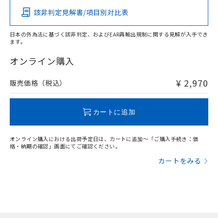
該非判定見解書/項目別対比表
X
O
O
O
日本の外為法に基づく該非判定、およびEAR再輸出規制に関する見解が入手でき
ます。
"対応済み"や非含有の記載がされた商品であっても、流通
在庫等で未対応品が混在する可能性があります。
オンライン購入
非含有品が必要な際は、弊社営業部門もしくは販売店へお
問い合わせください。
¥ 2,970
販売価格（税込）
この製品のRoHS/REACH対応状況ページへ
カートに追加
オンライン購入における出荷予定日は、カートに追加～「ご購入手続き：価
格・納期の確認」画面にてご確認ください。
カートをみる