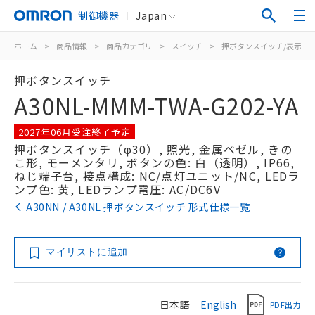
制御機器
Japan
ホーム
>
商品情報
>
商品カテゴリ
>
スイッチ
>
押ボタンスイッチ/表示灯
押ボタンスイッチ
A30NL-MMM-TWA-G202-YA
2027年06月受注終了予定
押ボタンスイッチ（φ30）, 照光, 金属ベゼル, きの
こ形, モーメンタリ, ボタンの色: 白（透明）, IP66,
ねじ端子台, 接点構成: NC/点灯ユニット/NC, LEDラ
ンプ色: 黄, LEDランプ電圧: AC/DC6V
A30NN / A30NL 押ボタンスイッチ 形式仕様一覧
マイリストに追加
日本語
English
PDF出力