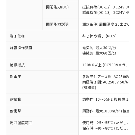
本サービスの対象外となる商品もある
基準値を超えていることを示します。
いたものが、含有品と判明した場合などや
当社は、これら貴社製品のうち、外国
ことをご了承ください。
開閉能力(DC)
抵抗負荷(DC-12): DC24V 8A/DC
「－」：未確認です。当社販売部門へお問
むを得ず変更することがあります。
為替および外国貿易法に定める商品
誘導負荷(DC-13): DC24V 4A/DC
在庫状況および標準価格照会結果は、
い合わせください。
（以下｢規制貨物等」という）を輸出
記載している更新日時点での社内デー
*EU RoHS指令（10物質）：
または国外への提供する場合は、日本
開閉能力説明
測定条件: 周囲温度 20±2℃、
記
タに基づき作成されるものであり、閲
説明
鉛(Pb) 1000ppm以下、 水銀(Hg) 1000ppm以下、 カド
*中国RoHS10物質の基準値 (GB/T26572)：
国政府の輸出許可(または役務取引許
号
覧された時点での実際の在庫および標
ミウム(Cd) 100ppm以下、
Pb(鉛) :1000ppm、 Hg(水銀) : 1000ppm、 Cd(カドミウ
端子仕様
ねじ締め端子 (M3.5)
可)を取得するなどの必要な手続きを
六価クロム(Cr(Ⅵ)) 1000ppm以下、ポリ臭化ビフェニル
ム) : 100ppm、
準価格とは異なる場合があることをご
類(PBB) 1000ppm以下、ポリ臭化ジフェニルエーテル類
Cr(Ⅵ)(六価クロム) : 1000ppm、 PBBs(ポリ臭化ビフェ
とります。
了承ください。
(PBDE) 1000ppm以下、フタル酸ビス(2-エチルヘキシ
○
一定数以上の在庫あり
ニル類) : 1000ppm、 PBDEs(ポリ臭化ジフェニルエーテ
許容操作頻度
電気的: 最大30回/分
当社は規制貨物を破棄する場合は、完
ル) (DEHP)(別名：DOP) 1000ppm以下、フタル酸ブチ
正式な納期状況および標準価格はお客
ル類) : 1000ppm、
機械的: 最大60回/分
ルベンジル（BBP） 1000ppm以下、フタル酸ジブチル
全に破砕するなど、違法に輸出されな
DBP(フタル酸ジブチル) : 1000ppm、 DIBP(フタル酸ジ
様のお取引先、またはお客様担当のオ
（DBP） 1000ppm以下、フタル酸ジイソブチル
イソブチル) : 1000ppm、 BBP(フタル酸ブチルベンジ
△
一定数には満たないが在庫あり
いよう必要な手段を講じます。
ムロン制御機器販売店・当社販売員に
(DIBP) 1000ppm以下
ル) : 1000ppm、
絶縁抵抗
100MΩ以上 (DC500Vメガ、
当社は貴社製品を、核兵器、ミサイ
但し、RoHS指令で産業用監視および制御機器に対する
DEHP(フタル酸ビス(2-エチルヘキシル)) : 1000ppm
ご相談ください。
適用除外項目は除く。
ル、化学兵器、生物兵器またはその他
－
在庫なし(最新の在庫状況につ
オムロン制御機器販売店や当社販売拠
耐電圧
各端子とアース間: AC2500V 50/
フタル酸エステル類の４物質については閾値を超える意
武器並びにこれらの製造装置等に一切
いては、お客様のお取引先、ま
図的な使用がないことを確認しています。
同極端子間: AC2500V 50/60
点は「
販売ネットワーク
」をご確認
※2 環境保護使用期限
使用いたしません。
(初期値)
たはお客様担当のオムロン制御
ください。
当社は、貴社製品を第三者に販売する
機器販売店・当社販売員にご確
在庫状況および標準価格結果を当社の
※2 対応予定月
「ｅ」：有害物質（10物質）のすべてが基
耐振動
誤動作: 10～55Hz 複振幅 1.
場合は、上記1、2および3の内容を当
認ください)
事前の承諾なく第三者に漏洩または開
準値以下であることを示します。
該第三者に通知します。また当社は、
示しないようお願いします。
2
耐衝撃
誤動作: 最大1000m/s
(接点開
部品在庫の切り替え状況などにより、予定
「10」：通常の使用状況下において有害物
販売先および販売に係わる関係者が違
マイパーツ機能（部品リスト作成サー
空
受注生産機種、また在庫状況の
月が前後することがあります。
質が外部に漏えいし、環境に深刻な影響を
法に輸出するおそれがある場合は、取
ビス）をご利用いただくには、I-Web
白
情報を公開していない機種
周囲温度範囲
使用時: -25～55℃ (ただし
及ぼさない年数を意味します。
り引きをいたしません。
メンバーズにご登録されている必要が
保存時: -40～80℃ (ただし
「－」：未確認です。当社販売部門へお問
あります。