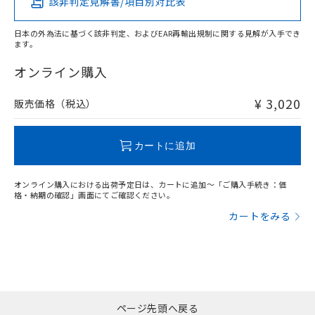
該非判定見解書/項目別対比表
X
O
O
O
日本の外為法に基づく該非判定、およびEAR再輸出規制に関する見解が入手でき
ます。
"対応済み"や非含有の記載がされた商品であっても、流通
在庫等で未対応品が混在する可能性があります。
オンライン購入
非含有品が必要な際は、弊社営業部門もしくは販売店へお
問い合わせください。
¥ 3,020
販売価格（税込）
この製品のRoHS/REACH対応状況ページへ
カートに追加
オンライン購入における出荷予定日は、カートに追加～「ご購入手続き：価
格・納期の確認」画面にてご確認ください。
カートをみる
ページ先頭へ戻る