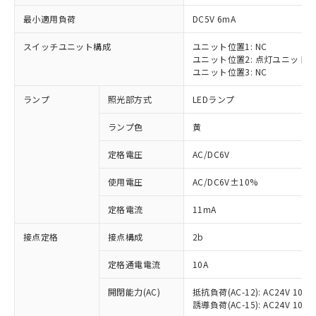
最小適用負荷
DC5V 6mA
スイッチユニット構成
ユニット位置1: NC
ユニット位置2: 点灯ユニット
※1 対応状況
ユニット位置3: NC
ランプ
照光部方式
LEDランプ
対応済み：EU RoHS指令（10物質）の
非含有に対応した製品が提供可能な商品で
ランプ色
黄
す。
対応予定：EU RoHS指令（10物質）の非含
定格電圧
AC/DC6V
ご利用条件
有に対応した製品に切り替える予定のある
商品です。
使用電圧
AC/DC6V±10%
対応予定なし：EU RoHS指令（10物質）の
以下の条件をお読みいただき、同意のうえ
非含有に非対応の商品で、対応品を出す予
定格電流
11mA
ご利用ください。
定はありません。
調査・確認中：EU RoHS指令（10物質）の
接点定格
接点構成
2b
本サービスは、当社制御機器事業取扱
※1 中国RoHS○×表
非含有の対応状況を調査中または確認中の
商品の当社在庫状況および標準価格
定格通電電流
10A
商品です。
(税抜)を提供させていただくもので
「○」：最大均質材料含有率が中国RoHSの
非該当品：ライセンス料など無形物で、有
す。
開閉能力(AC)
抵抗負荷(AC-12): AC24V 10A/A
基準値以下であることを示します。
害物質有無と関係のない商品です。
当社制御機器事業取扱商品の中には、
誘導負荷(AC-15): AC24V 10A/AC
「×」：最大均質材料含有率が中国RoHSの
仕入先様の事情により、非含有部品として