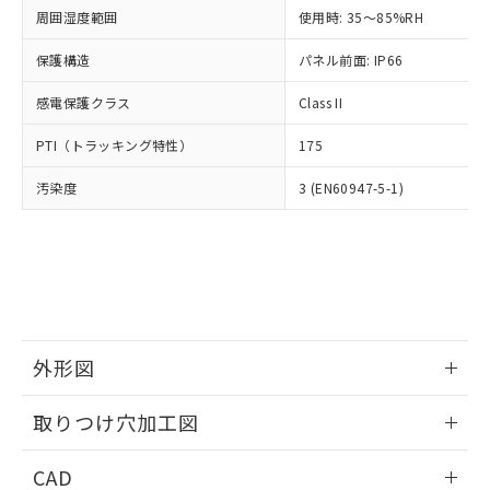
い合わせください。
お客様が当ウェブサイト上で当社にご
周囲湿度範囲
使用時: 35～85%RH
※3 非含有証明書ダウンロード
登録された部品リストについて、当社
保護構造
パネル前面: IP66
および当社の共同利用者が、当社の製
下記の非含有証明書をダウンロードするこ
品・サービスに関するお客様との取
とができます。
感電保護クラス
Class II
合意する
キャンセル
引・商談に必要な範囲で利用すること
をご了承ください。
EU RoHS指令（10物質）の非含有証明書
PTI（トラッキング特性）
175
※当社の共同利用者とは、
"個人情報
51物質の非含有証明書（当社基準）
の共同利用に関して"
の「1.共同利
汚染度
3 (EN60947-5-1)
※本証明書は発行日時点で非含有を証明す
用者の範囲」に記載されている法人を
るもので、過去に遡って非含有を証明する
指します。
ものではありません。
また、RoHS指令のフタル酸エステル類４
物質の対応では、対応完了までの期間は出
荷製品に未対応品が混在することから備考
欄に対応日を記載しておりました。
既に当社にて対応品への在庫切替を完了
外形図
していることから、特段のことがない限
り、2022年1月12日より割愛しておりま
情報更新：2026/05/21
取りつけ穴加工図
す。
情報更新：2026/05/21
CAD