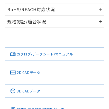
ログイン/会員登録いただくと、CADデータをダウンロー
RoHS/REACH対応状況
ドすることができます。
情報更新：2026/7/29
規格認証/適合状況
ログイン/会員登録
EU RoHS
注意事項・凡例
A30NL-MMM-TWA-G202-YAについての規格認証/適合状況に
ついては、「カスタマーサポートセンタ お客様相談室」また
は貴社担当オムロン営業員または販売店にお問い合わせくだ
対応状況
対応予定月
※1
※2
さい。
ダウンロードデータをご利用いただく前に、以下を必ずお読
みください。
カタログ/データシート/マニュアル
対応済み
ソフトウェアの使用条件
お問い合わせ
中国 RoHS
注意事項・凡例
2D CADデータ
中国 RoHS表
※1 ※2
3D CADデータ
Pb
Hg
Cd
Cr(VI)