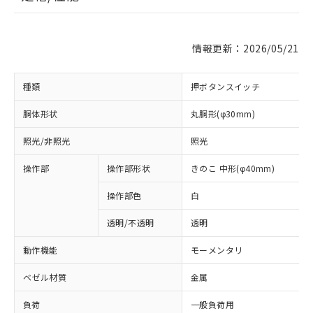
情報更新：2026/05/21
種類
押ボタンスイッチ
胴体形状
丸胴形(φ30mm)
照光/非照光
照光
操作部
操作部形状
きのこ 中形(φ40mm)
操作部色
白
透明/不透明
透明
動作機能
モーメンタリ
ベゼル材質
金属
負荷
一般負荷用