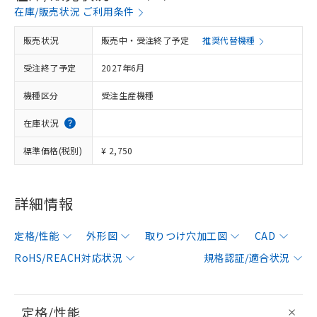
在庫/販売状況 ご利用条件
販売状況
販売中・受注終了予定
推奨代替機種
受注終了予定
2027年6月
機種区分
受注生産機種
在庫状況
標準価格(税別)
¥ 2,750
詳細情報
定格/性能
外形図
取りつけ穴加工図
CAD
RoHS/REACH対応状況
規格認証/適合状況
定格/性能