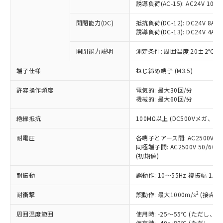
「×」：最大均質材料含有率が中国RoHSの
仕入先様の事情により、非含有部品として
誘導負荷(AC-15): AC24V 10A/AC
本サービスの対象外となる商品もある
基準値を超えていることを示します。
いたものが、含有品と判明した場合などや
当社は、これら貴社製品のうち、外国
ことをご了承ください。
「－」：未確認です。当社販売部門へお問
むを得ず変更することがあります。
開閉能力(DC)
抵抗負荷(DC-12): DC24V 8A/DC
為替および外国貿易法に定める商品
在庫状況および標準価格照会結果は、
い合わせください。
誘導負荷(DC-13): DC24V 4A/DC
（以下｢規制貨物等」という）を輸出
記載している更新日時点での社内デー
*EU RoHS指令（10物質）：
または国外への提供する場合は、日本
記
タに基づき作成されるものであり、閲
説明
鉛(Pb) 1000ppm以下、 水銀(Hg) 1000ppm以下、 カド
開閉能力説明
測定条件: 周囲温度 20±2℃、
*中国RoHS10物質の基準値 (GB/T26572)：
国政府の輸出許可(または役務取引許
号
覧された時点での実際の在庫および標
ミウム(Cd) 100ppm以下、
Pb(鉛) :1000ppm、 Hg(水銀) : 1000ppm、 Cd(カドミウ
可)を取得するなどの必要な手続きを
六価クロム(Cr(Ⅵ)) 1000ppm以下、ポリ臭化ビフェニル
ム) : 100ppm、
準価格とは異なる場合があることをご
端子仕様
ねじ締め端子 (M3.5)
類(PBB) 1000ppm以下、ポリ臭化ジフェニルエーテル類
Cr(Ⅵ)(六価クロム) : 1000ppm、 PBBs(ポリ臭化ビフェ
とります。
了承ください。
(PBDE) 1000ppm以下、フタル酸ビス(2-エチルヘキシ
○
一定数以上の在庫あり
ニル類) : 1000ppm、 PBDEs(ポリ臭化ジフェニルエーテ
当社は規制貨物を破棄する場合は、完
ル) (DEHP)(別名：DOP) 1000ppm以下、フタル酸ブチ
正式な納期状況および標準価格はお客
許容操作頻度
ル類) : 1000ppm、
電気的: 最大30回/分
ルベンジル（BBP） 1000ppm以下、フタル酸ジブチル
全に破砕するなど、違法に輸出されな
DBP(フタル酸ジブチル) : 1000ppm、 DIBP(フタル酸ジ
機械的: 最大60回/分
様のお取引先、またはお客様担当のオ
（DBP） 1000ppm以下、フタル酸ジイソブチル
イソブチル) : 1000ppm、 BBP(フタル酸ブチルベンジ
△
一定数には満たないが在庫あり
いよう必要な手段を講じます。
ムロン制御機器販売店・当社販売員に
(DIBP) 1000ppm以下
ル) : 1000ppm、
当社は貴社製品を、核兵器、ミサイ
絶縁抵抗
但し、RoHS指令で産業用監視および制御機器に対する
100MΩ以上 (DC500Vメガ、
DEHP(フタル酸ビス(2-エチルヘキシル)) : 1000ppm
ご相談ください。
適用除外項目は除く。
ル、化学兵器、生物兵器またはその他
－
在庫なし(最新の在庫状況につ
オムロン制御機器販売店や当社販売拠
フタル酸エステル類の４物質については閾値を超える意
耐電圧
各端子とアース間: AC2500V 50/
武器並びにこれらの製造装置等に一切
いては、お客様のお取引先、ま
図的な使用がないことを確認しています。
点は「
販売ネットワーク
」をご確認
同極端子間: AC2500V 50/60
※2 環境保護使用期限
使用いたしません。
たはお客様担当のオムロン制御
ください。
(初期値)
当社は、貴社製品を第三者に販売する
機器販売店・当社販売員にご確
在庫状況および標準価格結果を当社の
※2 対応予定月
「ｅ」：有害物質（10物質）のすべてが基
場合は、上記1、2および3の内容を当
認ください)
事前の承諾なく第三者に漏洩または開
耐振動
誤動作: 10～55Hz 複振幅 1.
準値以下であることを示します。
該第三者に通知します。また当社は、
示しないようお願いします。
部品在庫の切り替え状況などにより、予定
「10」：通常の使用状況下において有害物
販売先および販売に係わる関係者が違
マイパーツ機能（部品リスト作成サー
2
耐衝撃
誤動作: 最大1000m/s
(接点開
空
受注生産機種、また在庫状況の
月が前後することがあります。
質が外部に漏えいし、環境に深刻な影響を
法に輸出するおそれがある場合は、取
ビス）をご利用いただくには、I-Web
白
情報を公開していない機種
及ぼさない年数を意味します。
り引きをいたしません。
周囲温度範囲
使用時: -25～55℃ (ただし
メンバーズにご登録されている必要が
「－」：未確認です。当社販売部門へお問
保存時: -40～80℃ (ただし