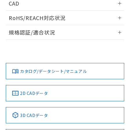
CAD
ログイン/会員登録いただくと、CADデータをダウンロー
RoHS/REACH対応状況
ドすることができます。
情報更新：2026/7/29
規格認証/適合状況
ログイン/会員登録
EU RoHS
注意事項・凡例
A30NL-MMM-TWA-G100-WAについての規格認証/適合状況に
ついては、「カスタマーサポートセンタ お客様相談室」また
は貴社担当オムロン営業員または販売店にお問い合わせくだ
対応状況
対応予定月
※1
※2
さい。
ダウンロードデータをご利用いただく前に、以下を必ずお読
みください。
カタログ/データシート/マニュアル
対応済み
ソフトウェアの使用条件
お問い合わせ
中国 RoHS
注意事項・凡例
2D CADデータ
中国 RoHS表
※1 ※2
3D CADデータ
Pb
Hg
Cd
Cr(VI)