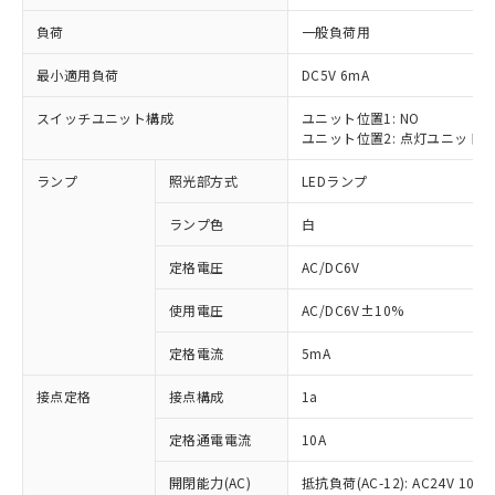
負荷
一般負荷用
最小適用負荷
DC5V 6mA
スイッチユニット構成
ユニット位置1: NO
※1 対応状況
ユニット位置2: 点灯ユニット
対応済み：EU RoHS指令（10物質）の
ランプ
照光部方式
LEDランプ
非含有に対応した製品が提供可能な商品で
す。
ランプ色
白
対応予定：EU RoHS指令（10物質）の非含
ご利用条件
有に対応した製品に切り替える予定のある
定格電圧
AC/DC6V
商品です。
使用電圧
AC/DC6V±10%
対応予定なし：EU RoHS指令（10物質）の
以下の条件をお読みいただき、同意のうえ
非含有に非対応の商品で、対応品を出す予
ご利用ください。
定格電流
5mA
定はありません。
調査・確認中：EU RoHS指令（10物質）の
本サービスは、当社制御機器事業取扱
接点定格
接点構成
1a
※1 中国RoHS○×表
非含有の対応状況を調査中または確認中の
商品の当社在庫状況および標準価格
商品です。
(税抜)を提供させていただくもので
定格通電電流
10A
「○」：最大均質材料含有率が中国RoHSの
非該当品：ライセンス料など無形物で、有
す。
基準値以下であることを示します。
害物質有無と関係のない商品です。
開閉能力(AC)
抵抗負荷(AC-12): AC24V 10A/A
当社制御機器事業取扱商品の中には、