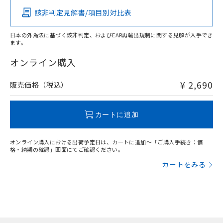
該非判定見解書/項目別対比表
X
O
O
O
日本の外為法に基づく該非判定、およびEAR再輸出規制に関する見解が入手でき
ます。
"対応済み"や非含有の記載がされた商品であっても、流通
在庫等で未対応品が混在する可能性があります。
オンライン購入
非含有品が必要な際は、弊社営業部門もしくは販売店へお
問い合わせください。
¥ 2,690
販売価格（税込）
この製品のRoHS/REACH対応状況ページへ
カートに追加
オンライン購入における出荷予定日は、カートに追加～「ご購入手続き：価
格・納期の確認」画面にてご確認ください。
カートをみる