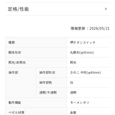
定格/性能
情報更新：2026/05/21
種類
押ボタンスイッチ
胴体形状
丸胴形(φ30mm)
照光/非照光
照光
操作部
操作部形状
きのこ 中形(φ40mm)
操作部色
白
透明/不透明
透明
動作機能
モーメンタリ
ベゼル材質
金属