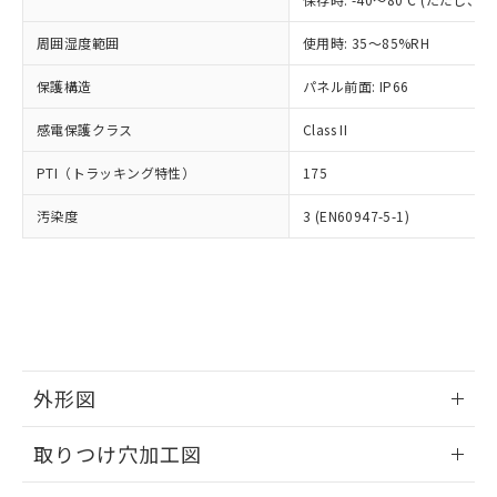
あります。
い合わせください。
お客様が当ウェブサイト上で当社にご
※3 非含有証明書ダウンロード
周囲湿度範囲
使用時: 35～85%RH
登録された部品リストについて、当社
および当社の共同利用者が、当社の製
保護構造
パネル前面: IP66
下記の非含有証明書をダウンロードするこ
品・サービスに関するお客様との取
とができます。
合意する
キャンセル
引・商談に必要な範囲で利用すること
感電保護クラス
Class II
をご了承ください。
EU RoHS指令（10物質）の非含有証明書
※当社の共同利用者とは、
"個人情報
PTI（トラッキング特性）
175
51物質の非含有証明書（当社基準）
の共同利用に関して"
の「1.共同利
※本証明書は発行日時点で非含有を証明す
用者の範囲」に記載されている法人を
汚染度
3 (EN60947-5-1)
るもので、過去に遡って非含有を証明する
指します。
ものではありません。
また、RoHS指令のフタル酸エステル類４
物質の対応では、対応完了までの期間は出
荷製品に未対応品が混在することから備考
欄に対応日を記載しておりました。
既に当社にて対応品への在庫切替を完了
していることから、特段のことがない限
外形図
り、2022年1月12日より割愛しておりま
情報更新：2026/05/21
す。
取りつけ穴加工図
情報更新：2026/05/21