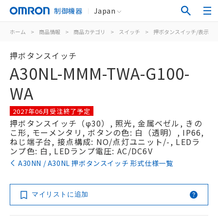
制御機器
Japan
ホーム
>
商品情報
>
商品カテゴリ
>
スイッチ
>
押ボタンスイッチ/表示灯
押ボタンスイッチ
A30NL-MMM-TWA-G100-
WA
2027年06月受注終了予定
押ボタンスイッチ（φ30）, 照光, 金属ベゼル, きの
こ形, モーメンタリ, ボタンの色: 白（透明）, IP66,
ねじ端子台, 接点構成: NO/点灯ユニット/-, LEDラ
ンプ色: 白, LEDランプ電圧: AC/DC6V
A30NN / A30NL 押ボタンスイッチ 形式仕様一覧
マイリストに追加