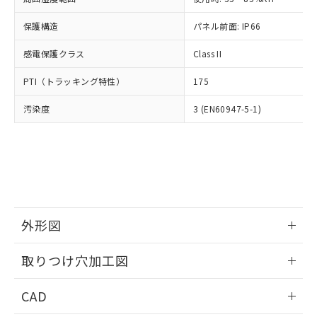
お客様が当ウェブサイト上で当社にご
※3 非含有証明書ダウンロード
登録された部品リストについて、当社
保護構造
パネル前面: IP66
および当社の共同利用者が、当社の製
下記の非含有証明書をダウンロードするこ
品・サービスに関するお客様との取
感電保護クラス
Class II
とができます。
合意する
キャンセル
引・商談に必要な範囲で利用すること
をご了承ください。
PTI（トラッキング特性）
175
EU RoHS指令（10物質）の非含有証明書
※当社の共同利用者とは、
"個人情報
51物質の非含有証明書（当社基準）
の共同利用に関して"
の「1.共同利
汚染度
3 (EN60947-5-1)
※本証明書は発行日時点で非含有を証明す
用者の範囲」に記載されている法人を
るもので、過去に遡って非含有を証明する
指します。
ものではありません。
また、RoHS指令のフタル酸エステル類４
物質の対応では、対応完了までの期間は出
荷製品に未対応品が混在することから備考
欄に対応日を記載しておりました。
既に当社にて対応品への在庫切替を完了
外形図
していることから、特段のことがない限
情報更新：2026/05/21
り、2022年1月12日より割愛しておりま
取りつけ穴加工図
す。
情報更新：2026/05/21
CAD