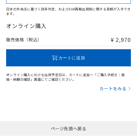
日本の外為法に基づく該非判定、およびEAR再輸出規制に関する見解が入手でき
ます。
"対応済み"や非含有の記載がされた商品であっても、流通
在庫等で未対応品が混在する可能性があります。
オンライン購入
非含有品が必要な際は、弊社営業部門もしくは販売店へお
問い合わせください。
¥ 2,970
販売価格（税込）
この製品のRoHS/REACH対応状況ページへ
カートに追加
オンライン購入における出荷予定日は、カートに追加～「ご購入手続き：価
格・納期の確認」画面にてご確認ください。
カートをみる
ページ先頭へ戻る