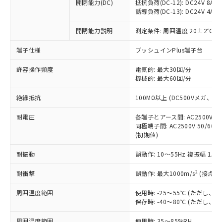
基準値を超えていることを示します。
いたものが、含有品と判明した場合などや
開閉能力(DC)
抵抗負荷(DC-12): DC24V 8A/DC
当社は、これら貴社製品のうち、外国
ことをご了承ください。
「－」：未確認です。当社販売部門へお問
誘導負荷(DC-13): DC24V 4A/DC
むを得ず変更することがあります。
為替および外国貿易法に定める商品
在庫状況および標準価格照会結果は、
い合わせください。
（以下｢規制貨物等」という）を輸出
記載している更新日時点での社内デー
開閉能力説明
測定条件: 周囲温度 20±2℃、
*EU RoHS指令（10物質）：
または国外への提供する場合は、日本
記
タに基づき作成されるものであり、閲
説明
鉛(Pb) 1000ppm以下、 水銀(Hg) 1000ppm以下、 カド
*中国RoHS10物質の基準値 (GB/T26572)：
国政府の輸出許可(または役務取引許
号
覧された時点での実際の在庫および標
ミウム(Cd) 100ppm以下、
Pb(鉛) :1000ppm、 Hg(水銀) : 1000ppm、 Cd(カドミウ
端子仕様
プッシュインPlus端子台
可)を取得するなどの必要な手続きを
六価クロム(Cr(Ⅵ)) 1000ppm以下、ポリ臭化ビフェニル
ム) : 100ppm、
準価格とは異なる場合があることをご
類(PBB) 1000ppm以下、ポリ臭化ジフェニルエーテル類
Cr(Ⅵ)(六価クロム) : 1000ppm、 PBBs(ポリ臭化ビフェ
とります。
了承ください。
許容操作頻度
電気的: 最大30回/分
(PBDE) 1000ppm以下、フタル酸ビス(2-エチルヘキシ
○
一定数以上の在庫あり
ニル類) : 1000ppm、 PBDEs(ポリ臭化ジフェニルエーテ
当社は規制貨物を破棄する場合は、完
ル) (DEHP)(別名：DOP) 1000ppm以下、フタル酸ブチ
機械的: 最大60回/分
正式な納期状況および標準価格はお客
ル類) : 1000ppm、
ルベンジル（BBP） 1000ppm以下、フタル酸ジブチル
全に破砕するなど、違法に輸出されな
DBP(フタル酸ジブチル) : 1000ppm、 DIBP(フタル酸ジ
様のお取引先、またはお客様担当のオ
（DBP） 1000ppm以下、フタル酸ジイソブチル
イソブチル) : 1000ppm、 BBP(フタル酸ブチルベンジ
△
一定数には満たないが在庫あり
いよう必要な手段を講じます。
絶縁抵抗
100MΩ以上 (DC500Vメガ、
ムロン制御機器販売店・当社販売員に
(DIBP) 1000ppm以下
ル) : 1000ppm、
当社は貴社製品を、核兵器、ミサイ
但し、RoHS指令で産業用監視および制御機器に対する
DEHP(フタル酸ビス(2-エチルヘキシル)) : 1000ppm
ご相談ください。
適用除外項目は除く。
耐電圧
各端子とアース間: AC2500V 50/
ル、化学兵器、生物兵器またはその他
－
在庫なし(最新の在庫状況につ
オムロン制御機器販売店や当社販売拠
フタル酸エステル類の４物質については閾値を超える意
同極端子間: AC2500V 50/60
武器並びにこれらの製造装置等に一切
いては、お客様のお取引先、ま
図的な使用がないことを確認しています。
点は「
販売ネットワーク
」をご確認
(初期値)
※2 環境保護使用期限
使用いたしません。
たはお客様担当のオムロン制御
ください。
当社は、貴社製品を第三者に販売する
機器販売店・当社販売員にご確
在庫状況および標準価格結果を当社の
耐振動
誤動作: 10～55Hz 複振幅 1.
※2 対応予定月
「ｅ」：有害物質（10物質）のすべてが基
場合は、上記1、2および3の内容を当
認ください)
事前の承諾なく第三者に漏洩または開
準値以下であることを示します。
該第三者に通知します。また当社は、
示しないようお願いします。
2
耐衝撃
誤動作: 最大1000m/s
(接点開
部品在庫の切り替え状況などにより、予定
「10」：通常の使用状況下において有害物
販売先および販売に係わる関係者が違
マイパーツ機能（部品リスト作成サー
空
受注生産機種、また在庫状況の
月が前後することがあります。
質が外部に漏えいし、環境に深刻な影響を
法に輸出するおそれがある場合は、取
周囲温度範囲
使用時: -25～55℃ (ただし
ビス）をご利用いただくには、I-Web
白
情報を公開していない機種
及ぼさない年数を意味します。
り引きをいたしません。
保存時: -40～80℃ (ただし
メンバーズにご登録されている必要が
「－」：未確認です。当社販売部門へお問
あります。
い合わせください。
周囲湿度範囲
使用時: 35～85%RH