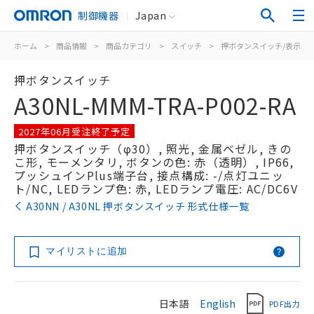
制御機器
Japan
ホーム
>
商品情報
>
商品カテゴリ
>
スイッチ
>
押ボタンスイッチ/表示灯
押ボタンスイッチ
A30NL-MMM-TRA-P002-RA
2027年06月受注終了予定
押ボタンスイッチ（φ30）, 照光, 金属ベゼル, きの
こ形, モーメンタリ, ボタンの色: 赤（透明）, IP66,
プッシュインPlus端子台, 接点構成: -/点灯ユニッ
ト/NC, LEDランプ色: 赤, LEDランプ電圧: AC/DC6V
A30NN / A30NL 押ボタンスイッチ 形式仕様一覧
マイリストに追加
日本語
English
PDF出力