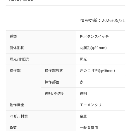
情報更新：2026/05/21
種類
押ボタンスイッチ
胴体形状
丸胴形(φ30mm)
照光/非照光
照光
操作部
操作部形状
きのこ 中形(φ40mm)
操作部色
赤
透明/不透明
透明
動作機能
モーメンタリ
ベゼル材質
金属
負荷
一般負荷用