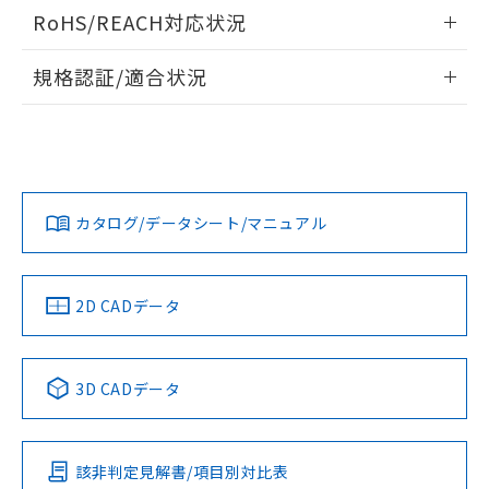
ログイン/会員登録いただくと、CADデータをダウンロー
RoHS/REACH対応状況
ドすることができます。
情報更新：2026/7/29
規格認証/適合状況
ログイン/会員登録
EU RoHS
注意事項・凡例
A30NL-MMM-TRA-P002-RAについての規格認証/適合状況に
ついては、「カスタマーサポートセンタ お客様相談室」また
は貴社担当オムロン営業員または販売店にお問い合わせくだ
対応状況
対応予定月
※1
※2
さい。
ダウンロードデータをご利用いただく前に、以下を必ずお読
みください。
カタログ/データシート/マニュアル
対応済み
ソフトウェアの使用条件
お問い合わせ
中国 RoHS
注意事項・凡例
2D CADデータ
中国 RoHS表
※1 ※2
3D CADデータ
Pb
Hg
Cd
Cr(VI)
該非判定見解書/項目別対比表
X
O
O
O