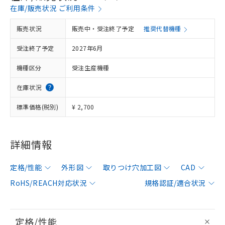
在庫/販売状況 ご利用条件
販売状況
販売中・受注終了予定
推奨代替機種
受注終了予定
2027年6月
機種区分
受注生産機種
在庫状況
標準価格(税別)
¥ 2,700
詳細情報
定格/性能
外形図
取りつけ穴加工図
CAD
RoHS/REACH対応状況
規格認証/適合状況
定格/性能