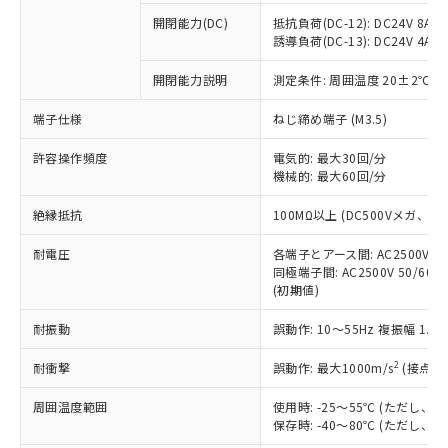
本サービスの対象外となる商品もある
基準値を超えていることを示します。
いたものが、含有品と判明した場合などや
当社は、これら貴社製品のうち、外国
ことをご了承ください。
開閉能力(DC)
抵抗負荷(DC-12): DC24V 8A/DC
「－」：未確認です。当社販売部門へお問
むを得ず変更することがあります。
為替および外国貿易法に定める商品
誘導負荷(DC-13): DC24V 4A/DC
在庫状況および標準価格照会結果は、
い合わせください。
（以下｢規制貨物等」という）を輸出
記載している更新日時点での社内デー
*EU RoHS指令（10物質）：
または国外への提供する場合は、日本
開閉能力説明
測定条件: 周囲温度 20±2℃、
記
タに基づき作成されるものであり、閲
説明
鉛(Pb) 1000ppm以下、 水銀(Hg) 1000ppm以下、 カド
*中国RoHS10物質の基準値 (GB/T26572)：
国政府の輸出許可(または役務取引許
号
覧された時点での実際の在庫および標
ミウム(Cd) 100ppm以下、
Pb(鉛) :1000ppm、 Hg(水銀) : 1000ppm、 Cd(カドミウ
端子仕様
ねじ締め端子 (M3.5)
可)を取得するなどの必要な手続きを
六価クロム(Cr(Ⅵ)) 1000ppm以下、ポリ臭化ビフェニル
ム) : 100ppm、
準価格とは異なる場合があることをご
類(PBB) 1000ppm以下、ポリ臭化ジフェニルエーテル類
Cr(Ⅵ)(六価クロム) : 1000ppm、 PBBs(ポリ臭化ビフェ
とります。
了承ください。
(PBDE) 1000ppm以下、フタル酸ビス(2-エチルヘキシ
○
一定数以上の在庫あり
ニル類) : 1000ppm、 PBDEs(ポリ臭化ジフェニルエーテ
許容操作頻度
電気的: 最大30回/分
当社は規制貨物を破棄する場合は、完
ル) (DEHP)(別名：DOP) 1000ppm以下、フタル酸ブチ
正式な納期状況および標準価格はお客
ル類) : 1000ppm、
機械的: 最大60回/分
ルベンジル（BBP） 1000ppm以下、フタル酸ジブチル
全に破砕するなど、違法に輸出されな
DBP(フタル酸ジブチル) : 1000ppm、 DIBP(フタル酸ジ
様のお取引先、またはお客様担当のオ
（DBP） 1000ppm以下、フタル酸ジイソブチル
イソブチル) : 1000ppm、 BBP(フタル酸ブチルベンジ
△
一定数には満たないが在庫あり
いよう必要な手段を講じます。
ムロン制御機器販売店・当社販売員に
(DIBP) 1000ppm以下
ル) : 1000ppm、
絶縁抵抗
100MΩ以上 (DC500Vメガ、
当社は貴社製品を、核兵器、ミサイ
但し、RoHS指令で産業用監視および制御機器に対する
DEHP(フタル酸ビス(2-エチルヘキシル)) : 1000ppm
ご相談ください。
適用除外項目は除く。
ル、化学兵器、生物兵器またはその他
－
在庫なし(最新の在庫状況につ
オムロン制御機器販売店や当社販売拠
耐電圧
各端子とアース間: AC2500V 50/
フタル酸エステル類の４物質については閾値を超える意
武器並びにこれらの製造装置等に一切
いては、お客様のお取引先、ま
図的な使用がないことを確認しています。
同極端子間: AC2500V 50/60
点は「
販売ネットワーク
」をご確認
※2 環境保護使用期限
使用いたしません。
(初期値)
たはお客様担当のオムロン制御
ください。
当社は、貴社製品を第三者に販売する
機器販売店・当社販売員にご確
在庫状況および標準価格結果を当社の
※2 対応予定月
「ｅ」：有害物質（10物質）のすべてが基
耐振動
誤動作: 10～55Hz 複振幅 1.
場合は、上記1、2および3の内容を当
認ください)
事前の承諾なく第三者に漏洩または開
準値以下であることを示します。
該第三者に通知します。また当社は、
示しないようお願いします。
2
耐衝撃
誤動作: 最大1000m/s
(接点開
部品在庫の切り替え状況などにより、予定
「10」：通常の使用状況下において有害物
販売先および販売に係わる関係者が違
マイパーツ機能（部品リスト作成サー
空
受注生産機種、また在庫状況の
月が前後することがあります。
質が外部に漏えいし、環境に深刻な影響を
法に輸出するおそれがある場合は、取
ビス）をご利用いただくには、I-Web
白
情報を公開していない機種
周囲温度範囲
使用時: -25～55℃ (ただし
及ぼさない年数を意味します。
り引きをいたしません。
メンバーズにご登録されている必要が
保存時: -40～80℃ (ただし
「－」：未確認です。当社販売部門へお問
あります。