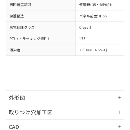
い合わせください。
お客様が当ウェブサイト上で当社にご
周囲湿度範囲
使用時: 35～85%RH
※3 非含有証明書ダウンロード
登録された部品リストについて、当社
保護構造
パネル前面: IP66
および当社の共同利用者が、当社の製
下記の非含有証明書をダウンロードするこ
品・サービスに関するお客様との取
とができます。
感電保護クラス
Class II
合意する
キャンセル
引・商談に必要な範囲で利用すること
をご了承ください。
EU RoHS指令（10物質）の非含有証明書
PTI（トラッキング特性）
175
※当社の共同利用者とは、
"個人情報
51物質の非含有証明書（当社基準）
の共同利用に関して"
の「1.共同利
汚染度
3 (EN60947-5-1)
※本証明書は発行日時点で非含有を証明す
用者の範囲」に記載されている法人を
るもので、過去に遡って非含有を証明する
指します。
ものではありません。
また、RoHS指令のフタル酸エステル類４
物質の対応では、対応完了までの期間は出
荷製品に未対応品が混在することから備考
欄に対応日を記載しておりました。
既に当社にて対応品への在庫切替を完了
外形図
していることから、特段のことがない限
り、2022年1月12日より割愛しておりま
情報更新：2026/05/21
取りつけ穴加工図
す。
情報更新：2026/05/21
CAD