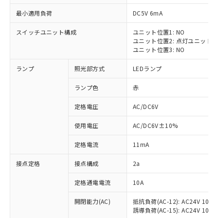
最小適用負荷
DC5V 6mA
スイッチユニット構成
ユニット位置1: NO
ユニット位置2: 点灯ユニット
※1 対応状況
ユニット位置3: NO
ランプ
照光部方式
LEDランプ
対応済み：EU RoHS指令（10物質）の
非含有に対応した製品が提供可能な商品で
ランプ色
赤
す。
対応予定：EU RoHS指令（10物質）の非含
定格電圧
AC/DC6V
ご利用条件
有に対応した製品に切り替える予定のある
商品です。
使用電圧
AC/DC6V±10%
対応予定なし：EU RoHS指令（10物質）の
以下の条件をお読みいただき、同意のうえ
非含有に非対応の商品で、対応品を出す予
定格電流
11mA
ご利用ください。
定はありません。
調査・確認中：EU RoHS指令（10物質）の
接点定格
接点構成
2a
本サービスは、当社制御機器事業取扱
※1 中国RoHS○×表
非含有の対応状況を調査中または確認中の
商品の当社在庫状況および標準価格
定格通電電流
10A
商品です。
(税抜)を提供させていただくもので
「○」：最大均質材料含有率が中国RoHSの
非該当品：ライセンス料など無形物で、有
す。
開閉能力(AC)
抵抗負荷(AC-12): AC24V 10A/A
基準値以下であることを示します。
害物質有無と関係のない商品です。
当社制御機器事業取扱商品の中には、
誘導負荷(AC-15): AC24V 10A/AC
「×」：最大均質材料含有率が中国RoHSの
仕入先様の事情により、非含有部品として