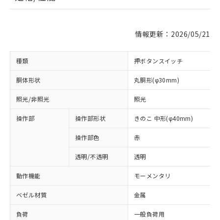
情報更新：2026/05/21
種類
押ボタンスイッチ
胴体形状
丸胴形(φ30mm)
照光/非照光
照光
操作部
操作部形状
きのこ 中形(φ40mm)
操作部色
赤
透明/不透明
透明
動作機能
モーメンタリ
ベゼル材質
金属
負荷
一般負荷用