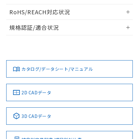
ログイン/会員登録いただくと、CADデータをダウンロー
RoHS/REACH対応状況
ドすることができます。
情報更新：2026/7/29
規格認証/適合状況
ログイン/会員登録
EU RoHS
注意事項・凡例
A30NL-MMM-TRA-G101-RAについての規格認証/適合状況に
ついては、「カスタマーサポートセンタ お客様相談室」また
は貴社担当オムロン営業員または販売店にお問い合わせくだ
対応状況
対応予定月
※1
※2
さい。
ダウンロードデータをご利用いただく前に、以下を必ずお読
みください。
カタログ/データシート/マニュアル
対応済み
ソフトウェアの使用条件
お問い合わせ
中国 RoHS
注意事項・凡例
2D CADデータ
中国 RoHS表
※1 ※2
3D CADデータ
Pb
Hg
Cd
Cr(VI)