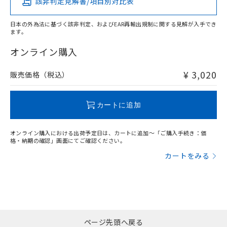
該非判定見解書/項目別対比表
X
O
O
O
日本の外為法に基づく該非判定、およびEAR再輸出規制に関する見解が入手でき
ます。
"対応済み"や非含有の記載がされた商品であっても、流通
在庫等で未対応品が混在する可能性があります。
オンライン購入
非含有品が必要な際は、弊社営業部門もしくは販売店へお
問い合わせください。
¥ 3,020
販売価格（税込）
この製品のRoHS/REACH対応状況ページへ
カートに追加
オンライン購入における出荷予定日は、カートに追加～「ご購入手続き：価
格・納期の確認」画面にてご確認ください。
カートをみる
ページ先頭へ戻る