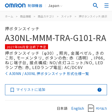
制御機器
Japan
ホーム
>
商品情報
>
商品カテゴリ
>
スイッチ
>
押ボタンスイッチ/表示灯
押ボタンスイッチ
A30NL-MMM-TRA-G101-RA
2027年06月受注終了予定
押ボタンスイッチ（φ30）, 照光, 金属ベゼル, きの
こ形, モーメンタリ, ボタンの色: 赤（透明）, IP66,
ねじ端子台, 接点構成: NO/点灯ユニット/NO, LED
ランプ色: 赤, LEDランプ電圧: AC/DC6V
A30NN / A30NL 押ボタンスイッチ 形式仕様一覧
マイリストに追加
日本語
English
PDF出力