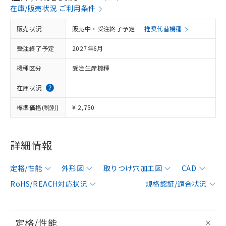
在庫/販売状況 ご利用条件
販売状況
販売中・受注終了予定
推奨代替機種
受注終了予定
2027年6月
機種区分
受注生産機種
在庫状況
標準価格(税別)
¥ 2,750
詳細情報
定格/性能
外形図
取りつけ穴加工図
CAD
RoHS/REACH対応状況
規格認証/適合状況
定格/性能