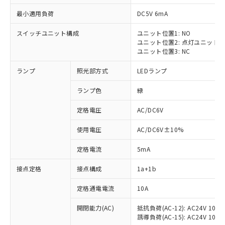
最小適用負荷
DC5V 6mA
スイッチユニット構成
ユニット位置1: NO
ユニット位置2: 点灯ユニット
ユニット位置3: NC
ランプ
照光部方式
LEDランプ
ランプ色
緑
※1 対応状況
定格電圧
AC/DC6V
対応済み：EU RoHS指令（10物質）の
使用電圧
AC/DC6V±10%
非含有に対応した製品が提供可能な商品で
す。
定格電流
5mA
対応予定：EU RoHS指令（10物質）の非含
ご利用条件
有に対応した製品に切り替える予定のある
接点定格
接点構成
1a+1b
商品です。
対応予定なし：EU RoHS指令（10物質）の
定格通電電流
10A
以下の条件をお読みいただき、同意のうえ
非含有に非対応の商品で、対応品を出す予
ご利用ください。
定はありません。
開閉能力(AC)
抵抗負荷(AC-12): AC24V 10A/A
誘導負荷(AC-15): AC24V 10A/AC
調査・確認中：EU RoHS指令（10物質）の
本サービスは、当社制御機器事業取扱