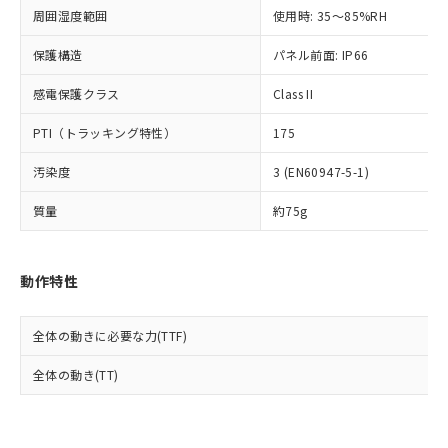
準値以下であることを示します。
該第三者に通知します。また当社は、
示しないようお願いします。
周囲湿度範囲
使用時: 35～85%RH
部品在庫の切り替え状況などにより、予定
「10」：通常の使用状況下において有害物
販売先および販売に係わる関係者が違
マイパーツ機能（部品リスト作成サー
空
受注生産機種、また在庫状況の
月が前後することがあります。
質が外部に漏えいし、環境に深刻な影響を
法に輸出するおそれがある場合は、取
ビス）をご利用いただくには、I-Web
保護構造
パネル前面: IP66
白
情報を公開していない機種
及ぼさない年数を意味します。
り引きをいたしません。
メンバーズにご登録されている必要が
「－」：未確認です。当社販売部門へお問
感電保護クラス
Class II
あります。
い合わせください。
お客様が当ウェブサイト上で当社にご
※3 非含有証明書ダウンロード
PTI（トラッキング特性）
175
登録された部品リストについて、当社
および当社の共同利用者が、当社の製
下記の非含有証明書をダウンロードするこ
汚染度
3 (EN60947-5-1)
品・サービスに関するお客様との取
とができます。
合意する
キャンセル
引・商談に必要な範囲で利用すること
質量
約75g
をご了承ください。
EU RoHS指令（10物質）の非含有証明書
※当社の共同利用者とは、
"個人情報
51物質の非含有証明書（当社基準）
の共同利用に関して"
の「1.共同利
※本証明書は発行日時点で非含有を証明す
動作特性
用者の範囲」に記載されている法人を
るもので、過去に遡って非含有を証明する
指します。
ものではありません。
全体の動きに必要な力(TTF)
また、RoHS指令のフタル酸エステル類４
物質の対応では、対応完了までの期間は出
全体の動き(TT)
荷製品に未対応品が混在することから備考
欄に対応日を記載しておりました。
既に当社にて対応品への在庫切替を完了
していることから、特段のことがない限