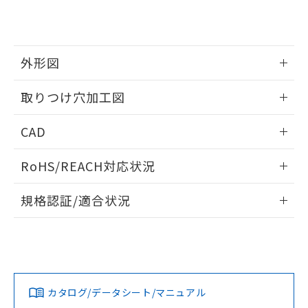
り、2022年1月12日より割愛しておりま
す。
外形図
情報更新：2026/05/21
取りつけ穴加工図
情報更新：2026/05/21
CAD
ログイン/会員登録いただくと、CADデータをダウンロー
RoHS/REACH対応状況
ドすることができます。
情報更新：2026/7/29
規格認証/適合状況
ログイン/会員登録
EU RoHS
注意事項・凡例
A30NL-MMM-TGA-P102-GAについての規格認証/適合状況に
ついては、「カスタマーサポートセンタ お客様相談室」また
は貴社担当オムロン営業員または販売店にお問い合わせくだ
対応状況
対応予定月
※1
※2
さい。
ダウンロードデータをご利用いただく前に、以下を必ずお読
みください。
カタログ/データシート/マニュアル
対応済み
ソフトウェアの使用条件
お問い合わせ