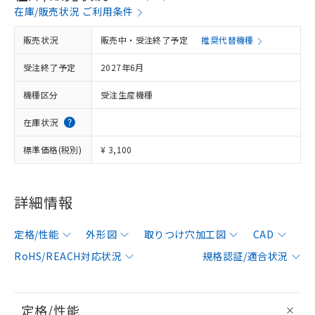
在庫/販売状況 ご利用条件
販売状況
販売中・受注終了予定
推奨代替機種
受注終了予定
2027年6月
機種区分
受注生産機種
在庫状況
標準価格(税別)
¥ 3,100
詳細情報
定格/性能
外形図
取りつけ穴加工図
CAD
RoHS/REACH対応状況
規格認証/適合状況
定格/性能