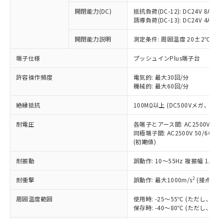
※1 中国RoHS○×表
非含有の対応状況を調査中または確認中の
商品の当社在庫状況および標準価格
開閉能力(DC)
抵抗負荷(DC-12): DC24V 8A/DC
商品です。
(税抜)を提供させていただくもので
誘導負荷(DC-13): DC24V 4A/DC
「○」：最大均質材料含有率が中国RoHSの
非該当品：ライセンス料など無形物で、有
す。
基準値以下であることを示します。
害物質有無と関係のない商品です。
開閉能力説明
測定条件: 周囲温度 20±2℃、
当社制御機器事業取扱商品の中には、
「×」：最大均質材料含有率が中国RoHSの
仕入先様の事情により、非含有部品として
本サービスの対象外となる商品もある
基準値を超えていることを示します。
いたものが、含有品と判明した場合などや
当社は、これら貴社製品のうち、外国
端子仕様
プッシュインPlus端子台
ことをご了承ください。
「－」：未確認です。当社販売部門へお問
むを得ず変更することがあります。
為替および外国貿易法に定める商品
在庫状況および標準価格照会結果は、
い合わせください。
許容操作頻度
電気的: 最大30回/分
（以下｢規制貨物等」という）を輸出
記載している更新日時点での社内デー
機械的: 最大60回/分
*EU RoHS指令（10物質）：
または国外への提供する場合は、日本
記
タに基づき作成されるものであり、閲
説明
鉛(Pb) 1000ppm以下、 水銀(Hg) 1000ppm以下、 カド
*中国RoHS10物質の基準値 (GB/T26572)：
国政府の輸出許可(または役務取引許
号
覧された時点での実際の在庫および標
ミウム(Cd) 100ppm以下、
Pb(鉛) :1000ppm、 Hg(水銀) : 1000ppm、 Cd(カドミウ
絶縁抵抗
100MΩ以上 (DC500Vメガ、
可)を取得するなどの必要な手続きを
六価クロム(Cr(Ⅵ)) 1000ppm以下、ポリ臭化ビフェニル
ム) : 100ppm、
準価格とは異なる場合があることをご
類(PBB) 1000ppm以下、ポリ臭化ジフェニルエーテル類
Cr(Ⅵ)(六価クロム) : 1000ppm、 PBBs(ポリ臭化ビフェ
とります。
了承ください。
(PBDE) 1000ppm以下、フタル酸ビス(2-エチルヘキシ
耐電圧
各端子とアース間: AC2500V 50/
○
一定数以上の在庫あり
ニル類) : 1000ppm、 PBDEs(ポリ臭化ジフェニルエーテ
当社は規制貨物を破棄する場合は、完
ル) (DEHP)(別名：DOP) 1000ppm以下、フタル酸ブチ
正式な納期状況および標準価格はお客
ル類) : 1000ppm、
同極端子間: AC2500V 50/60
ルベンジル（BBP） 1000ppm以下、フタル酸ジブチル
全に破砕するなど、違法に輸出されな
DBP(フタル酸ジブチル) : 1000ppm、 DIBP(フタル酸ジ
(初期値)
様のお取引先、またはお客様担当のオ
（DBP） 1000ppm以下、フタル酸ジイソブチル
イソブチル) : 1000ppm、 BBP(フタル酸ブチルベンジ
△
一定数には満たないが在庫あり
いよう必要な手段を講じます。
ムロン制御機器販売店・当社販売員に
(DIBP) 1000ppm以下
ル) : 1000ppm、
当社は貴社製品を、核兵器、ミサイ
但し、RoHS指令で産業用監視および制御機器に対する
耐振動
誤動作: 10～55Hz 複振幅 1.
DEHP(フタル酸ビス(2-エチルヘキシル)) : 1000ppm
ご相談ください。
適用除外項目は除く。
ル、化学兵器、生物兵器またはその他
－
在庫なし(最新の在庫状況につ
オムロン制御機器販売店や当社販売拠
フタル酸エステル類の４物質については閾値を超える意
2
耐衝撃
誤動作: 最大1000m/s
(接点開
武器並びにこれらの製造装置等に一切
いては、お客様のお取引先、ま
図的な使用がないことを確認しています。
点は「
販売ネットワーク
」をご確認
※2 環境保護使用期限
使用いたしません。
たはお客様担当のオムロン制御
ください。
周囲温度範囲
使用時: -25～55℃ (ただし
当社は、貴社製品を第三者に販売する
機器販売店・当社販売員にご確
在庫状況および標準価格結果を当社の
保存時: -40～80℃ (ただし
※2 対応予定月
「ｅ」：有害物質（10物質）のすべてが基
場合は、上記1、2および3の内容を当
認ください)
事前の承諾なく第三者に漏洩または開