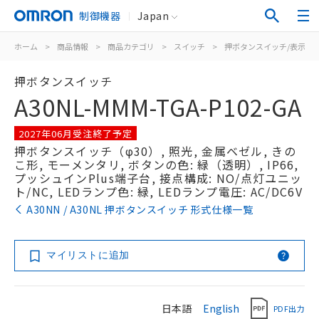
制御機器
Japan
ホーム
>
商品情報
>
商品カテゴリ
>
スイッチ
>
押ボタンスイッチ/表示灯
押ボタンスイッチ
A30NL-MMM-TGA-P102-GA
2027年06月受注終了予定
押ボタンスイッチ（φ30）, 照光, 金属ベゼル, きの
こ形, モーメンタリ, ボタンの色: 緑（透明）, IP66,
プッシュインPlus端子台, 接点構成: NO/点灯ユニッ
ト/NC, LEDランプ色: 緑, LEDランプ電圧: AC/DC6V
A30NN / A30NL 押ボタンスイッチ 形式仕様一覧
マイリストに追加
日本語
English
PDF出力