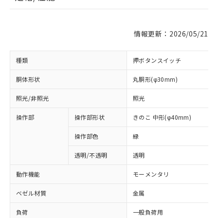
情報更新：2026/05/21
種類
押ボタンスイッチ
胴体形状
丸胴形(φ30mm)
照光/非照光
照光
操作部
操作部形状
きのこ 中形(φ40mm)
操作部色
緑
透明/不透明
透明
動作機能
モーメンタリ
ベゼル材質
金属
負荷
一般負荷用