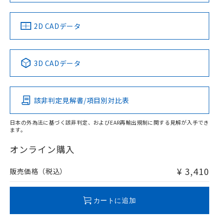
中国 RoHS
注意事項・凡例
2D CADデータ
中国 RoHS表
※1 ※2
3D CADデータ
Pb
Hg
Cd
Cr(VI)
該非判定見解書/項目別対比表
X
O
O
O
日本の外為法に基づく該非判定、およびEAR再輸出規制に関する見解が入手でき
ます。
"対応済み"や非含有の記載がされた商品であっても、流通
在庫等で未対応品が混在する可能性があります。
オンライン購入
非含有品が必要な際は、弊社営業部門もしくは販売店へお
問い合わせください。
¥ 3,410
販売価格（税込）
この製品のRoHS/REACH対応状況ページへ
カートに追加