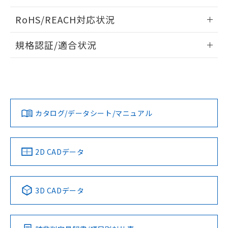
ログイン/会員登録いただくと、CADデータをダウンロー
RoHS/REACH対応状況
ドすることができます。
情報更新：2026/7/29
規格認証/適合状況
ログイン/会員登録
EU RoHS
注意事項・凡例
A30NL-MMA-TYA-G101-YAについての規格認証/適合状況に
ついては、「カスタマーサポートセンタ お客様相談室」また
は貴社担当オムロン営業員または販売店にお問い合わせくだ
対応状況
対応予定月
※1
※2
さい。
ダウンロードデータをご利用いただく前に、以下を必ずお読
みください。
カタログ/データシート/マニュアル
対応済み
ソフトウェアの使用条件
お問い合わせ
中国 RoHS
注意事項・凡例
2D CADデータ
中国 RoHS表
※1 ※2
3D CADデータ
Pb
Hg
Cd
Cr(VI)