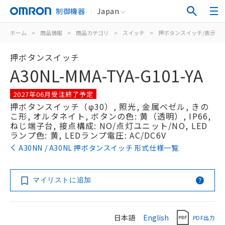
制御機器
Japan
ホーム
>
商品情報
>
商品カテゴリ
>
スイッチ
>
押ボタンスイッチ/表示灯
押ボタンスイッチ
A30NL-MMA-TYA-G101-YA
2027年06月受注終了予定
押ボタンスイッチ（φ30）, 照光, 金属ベゼル, きの
こ形, オルタネイト, ボタンの色: 黄（透明）, IP66,
ねじ端子台, 接点構成: NO/点灯ユニット/NO, LED
ランプ色: 黄, LEDランプ電圧: AC/DC6V
A30NN / A30NL 押ボタンスイッチ 形式仕様一覧
マイリストに追加
日本語
English
PDF出力