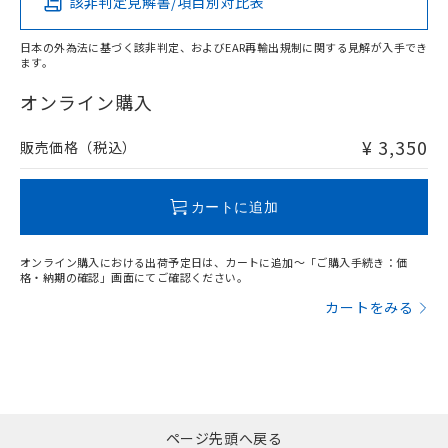
該非判定見解書/項目別対比表
X
O
O
O
日本の外為法に基づく該非判定、およびEAR再輸出規制に関する見解が入手でき
ます。
"対応済み"や非含有の記載がされた商品であっても、流通
在庫等で未対応品が混在する可能性があります。
オンライン購入
非含有品が必要な際は、弊社営業部門もしくは販売店へお
問い合わせください。
¥ 3,350
販売価格（税込）
この製品のRoHS/REACH対応状況ページへ
カートに追加
オンライン購入における出荷予定日は、カートに追加～「ご購入手続き：価
格・納期の確認」画面にてご確認ください。
カートをみる
ページ先頭へ戻る