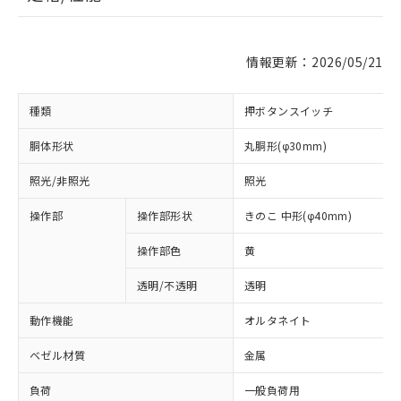
情報更新：2026/05/21
種類
押ボタンスイッチ
胴体形状
丸胴形(φ30mm)
照光/非照光
照光
操作部
操作部形状
きのこ 中形(φ40mm)
操作部色
黄
透明/不透明
透明
動作機能
オルタネイト
ベゼル材質
金属
負荷
一般負荷用