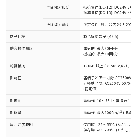
本サービスの対象外となる商品もある
基準値を超えていることを示します。
いたものが、含有品と判明した場合などや
当社は、これら貴社製品のうち、外国
ことをご了承ください。
開閉能力(DC)
抵抗負荷(DC-12): DC24V 8A/DC
「－」：未確認です。当社販売部門へお問
むを得ず変更することがあります。
為替および外国貿易法に定める商品
誘導負荷(DC-13): DC24V 4A/DC
在庫状況および標準価格照会結果は、
い合わせください。
（以下｢規制貨物等」という）を輸出
記載している更新日時点での社内デー
*EU RoHS指令（10物質）：
または国外への提供する場合は、日本
開閉能力説明
測定条件: 周囲温度 20±2℃、
記
タに基づき作成されるものであり、閲
説明
鉛(Pb) 1000ppm以下、 水銀(Hg) 1000ppm以下、 カド
*中国RoHS10物質の基準値 (GB/T26572)：
国政府の輸出許可(または役務取引許
号
覧された時点での実際の在庫および標
ミウム(Cd) 100ppm以下、
Pb(鉛) :1000ppm、 Hg(水銀) : 1000ppm、 Cd(カドミウ
端子仕様
ねじ締め端子 (M3.5)
可)を取得するなどの必要な手続きを
六価クロム(Cr(Ⅵ)) 1000ppm以下、ポリ臭化ビフェニル
ム) : 100ppm、
準価格とは異なる場合があることをご
類(PBB) 1000ppm以下、ポリ臭化ジフェニルエーテル類
Cr(Ⅵ)(六価クロム) : 1000ppm、 PBBs(ポリ臭化ビフェ
とります。
了承ください。
(PBDE) 1000ppm以下、フタル酸ビス(2-エチルヘキシ
○
一定数以上の在庫あり
ニル類) : 1000ppm、 PBDEs(ポリ臭化ジフェニルエーテ
許容操作頻度
電気的: 最大30回/分
当社は規制貨物を破棄する場合は、完
ル) (DEHP)(別名：DOP) 1000ppm以下、フタル酸ブチ
正式な納期状況および標準価格はお客
ル類) : 1000ppm、
機械的: 最大60回/分
ルベンジル（BBP） 1000ppm以下、フタル酸ジブチル
全に破砕するなど、違法に輸出されな
DBP(フタル酸ジブチル) : 1000ppm、 DIBP(フタル酸ジ
様のお取引先、またはお客様担当のオ
（DBP） 1000ppm以下、フタル酸ジイソブチル
イソブチル) : 1000ppm、 BBP(フタル酸ブチルベンジ
△
一定数には満たないが在庫あり
いよう必要な手段を講じます。
ムロン制御機器販売店・当社販売員に
(DIBP) 1000ppm以下
ル) : 1000ppm、
絶縁抵抗
100MΩ以上 (DC500Vメガ、
当社は貴社製品を、核兵器、ミサイ
但し、RoHS指令で産業用監視および制御機器に対する
DEHP(フタル酸ビス(2-エチルヘキシル)) : 1000ppm
ご相談ください。
適用除外項目は除く。
ル、化学兵器、生物兵器またはその他
－
在庫なし(最新の在庫状況につ
オムロン制御機器販売店や当社販売拠
耐電圧
各端子とアース間: AC2500V 50/
フタル酸エステル類の４物質については閾値を超える意
武器並びにこれらの製造装置等に一切
いては、お客様のお取引先、ま
図的な使用がないことを確認しています。
同極端子間: AC2500V 50/60
点は「
販売ネットワーク
」をご確認
※2 環境保護使用期限
使用いたしません。
(初期値)
たはお客様担当のオムロン制御
ください。
当社は、貴社製品を第三者に販売する
機器販売店・当社販売員にご確
在庫状況および標準価格結果を当社の
※2 対応予定月
「ｅ」：有害物質（10物質）のすべてが基
耐振動
誤動作: 10～55Hz 複振幅 1.
場合は、上記1、2および3の内容を当
認ください)
事前の承諾なく第三者に漏洩または開
準値以下であることを示します。
該第三者に通知します。また当社は、
示しないようお願いします。
2
耐衝撃
誤動作: 最大1000m/s
(接点開
部品在庫の切り替え状況などにより、予定
「10」：通常の使用状況下において有害物
販売先および販売に係わる関係者が違
マイパーツ機能（部品リスト作成サー
空
受注生産機種、また在庫状況の
月が前後することがあります。
質が外部に漏えいし、環境に深刻な影響を
法に輸出するおそれがある場合は、取
ビス）をご利用いただくには、I-Web
白
情報を公開していない機種
周囲温度範囲
使用時: -25～55℃ (ただし
及ぼさない年数を意味します。
り引きをいたしません。
メンバーズにご登録されている必要が
保存時: -40～80℃ (ただし
「－」：未確認です。当社販売部門へお問
あります。