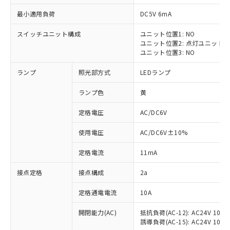
最小適用負荷
DC5V 6mA
スイッチユニット構成
ユニット位置1: NO
ユニット位置2: 点灯ユニット
※1 対応状況
ユニット位置3: NO
ランプ
照光部方式
LEDランプ
対応済み：EU RoHS指令（10物質）の
非含有に対応した製品が提供可能な商品で
ランプ色
黄
す。
対応予定：EU RoHS指令（10物質）の非含
定格電圧
AC/DC6V
ご利用条件
有に対応した製品に切り替える予定のある
商品です。
使用電圧
AC/DC6V±10%
対応予定なし：EU RoHS指令（10物質）の
以下の条件をお読みいただき、同意のうえ
非含有に非対応の商品で、対応品を出す予
定格電流
11mA
ご利用ください。
定はありません。
調査・確認中：EU RoHS指令（10物質）の
接点定格
接点構成
2a
本サービスは、当社制御機器事業取扱
※1 中国RoHS○×表
非含有の対応状況を調査中または確認中の
商品の当社在庫状況および標準価格
定格通電電流
10A
商品です。
(税抜)を提供させていただくもので
「○」：最大均質材料含有率が中国RoHSの
非該当品：ライセンス料など無形物で、有
す。
開閉能力(AC)
抵抗負荷(AC-12): AC24V 10A/A
基準値以下であることを示します。
害物質有無と関係のない商品です。
当社制御機器事業取扱商品の中には、
誘導負荷(AC-15): AC24V 10A/AC
「×」：最大均質材料含有率が中国RoHSの
仕入先様の事情により、非含有部品として