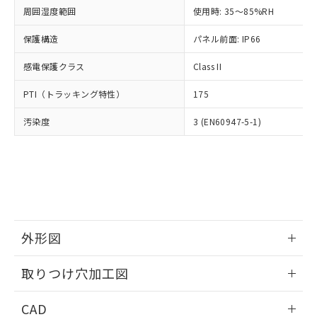
い合わせください。
お客様が当ウェブサイト上で当社にご
周囲湿度範囲
使用時: 35～85%RH
※3 非含有証明書ダウンロード
登録された部品リストについて、当社
保護構造
パネル前面: IP66
および当社の共同利用者が、当社の製
下記の非含有証明書をダウンロードするこ
品・サービスに関するお客様との取
とができます。
感電保護クラス
Class II
合意する
キャンセル
引・商談に必要な範囲で利用すること
をご了承ください。
EU RoHS指令（10物質）の非含有証明書
PTI（トラッキング特性）
175
※当社の共同利用者とは、
"個人情報
51物質の非含有証明書（当社基準）
の共同利用に関して"
の「1.共同利
汚染度
3 (EN60947-5-1)
※本証明書は発行日時点で非含有を証明す
用者の範囲」に記載されている法人を
るもので、過去に遡って非含有を証明する
指します。
ものではありません。
また、RoHS指令のフタル酸エステル類４
物質の対応では、対応完了までの期間は出
荷製品に未対応品が混在することから備考
欄に対応日を記載しておりました。
既に当社にて対応品への在庫切替を完了
外形図
していることから、特段のことがない限
り、2022年1月12日より割愛しておりま
情報更新：2026/05/21
取りつけ穴加工図
す。
情報更新：2026/05/21
CAD