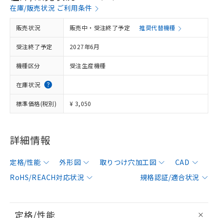
在庫/販売状況 ご利用条件
販売状況
販売中・受注終了予定
推奨代替機種
受注終了予定
2027年6月
機種区分
受注生産機種
在庫状況
標準価格(税別)
¥ 3,050
詳細情報
定格/性能
外形図
取りつけ穴加工図
CAD
RoHS/REACH対応状況
規格認証/適合状況
定格/性能