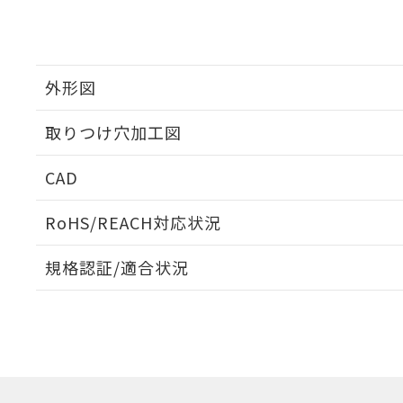
外形図
取りつけ穴加工図
CAD
ログイン/会員登録いただくと、CADデータをダウンロ
RoHS/REACH対応状況
規格認証/適合状況
EU RoHS
注意事項・凡例
A30NL-MMA-TWA-G101-WAについての規格認証/
営業員または販売店にお問い合わせください。
ダウンロードデータをご利用いただく前に、以下を必ずお読
対応状況
対応予定月
※1
※2
ソフトウェアの使用条件
対応済み