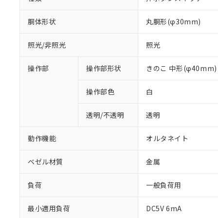
胴体形状
丸胴形(φ30mm)
照光/非照光
照光
操作部
操作部形状
きのこ 中形(φ40mm)
操作部色
白
透明/不透明
透明
動作機能
オルタネイト
ベゼル材質
金属
負荷
一般負荷用
※1 対応状況
最小適用負荷
DC5V 6mA