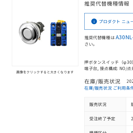
推奨代替機種情報
プロダクト ニュース 
A30NL
推奨代替機種は
さい。
押ボタンスイッチ（φ30）,
端子台, 接点構成: NO/点
画像をクリックすると大きくなります
在庫/販売状況
20
在庫/販売状況 ご利用条
販売状況
受注終了予定
機種区分