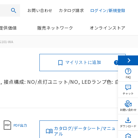
お問い合わせ
カタログ請求
ログイン/新規登録
検索
提供価値
販売ネットワーク
オンラインストア
G101-WA
マイリストに追加
FAQ
接点構成: NO/点灯ユニット/NO, LEDランプ色: 白,
チャット
お問い合わせ
PDF出力
ダウンロード
カタログ/データシート/マニュ
アル