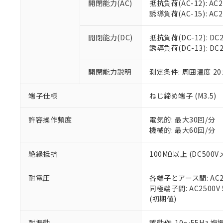
空
受注生産
開閉能力(AC)
抵抗負荷(AC-12): AC24
お客様が当ウ
※3 非含有証明
「－」：未確認で
白
誘導負荷(AC-15): AC24V
が、当社の製
さい。
下記の非含有証明
※当社の共同
開閉能力(DC)
抵抗負荷(DC-12): DC24
いる法人を指
EU RoHS指令（
誘導負荷(DC-13): DC24
51物質の非含有証
※本証明書は発行
開閉能力説明
測定条件: 周囲温度 2
また、RoHS指
混在することから
端子仕様
ねじ締め端子 (M3.5)
既に当社にて対応
り割愛しておりま
許容操作頻度
電気的: 最大30回/分
機械的: 最大60回/分
絶縁抵抗
100MΩ以上 (DC5
耐電圧
各端子とアース間: AC250
同極端子間: AC2500V
(初期値)
耐振動
誤動作: 10～55Hz 複