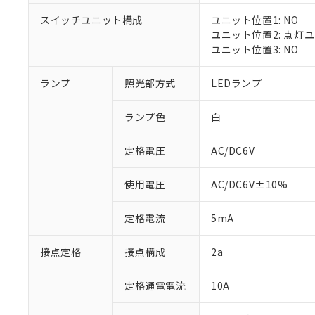
対応済み：EU
スイッチユニット構成
ユニット位置1: NO
対応予定：EU R
ユニット位置2: 点灯
対応予定なし：EU
ユニット位置3: NO
調査・確認中：EU
ご利用条件
非該当品：ライセ
※1 中国RoHS
ランプ
照光部方式
LEDランプ
仕入先様の事情に
があります。
以下の条件をお読
「○」：最大均質
ランプ色
白
「×」：最大均質
本サービスは
当社は、これ
*EU RoHS指令（10物
「－」：未確認で
鉛(Pb) 1000ppm以下、
くものです。
う）を輸出ま
定格電圧
AC/DC6V
記
説明
六価クロム(Cr(Ⅵ)) 1
当社制御機器
などの必要な
フタル酸ビス(2-エチルヘ
号
*中国RoHS10物質の基準値 
ル（DBP） 1000ppm
在庫状況およ
当社は規制貨
Pb(鉛) :1000ppm、 Hg
但し、RoHS指令で産
使用電圧
AC/DC6V±10%
のであり、閲
ます。
Cr(Ⅵ)(六価クロム) : 
フタル酸エステル類の４
○
一定数以
DBP(フタル酸ジブチル) :
い。
当社は貴社製
DEHP(フタル酸ビス(2-エ
正式な納期状
定格電流
5mA
置等に一切使
当社販売員に
※2 対応予定月
△
一定数に
当社は、貴社
オムロン制御
また当社は、
※2 環境保護使
接点定格
接点構成
2a
在庫状況およ
部品在庫の切り替
たしません。
－
在庫なし
す。
「ｅ」：有害物質
機器販売
定格通電電流
10A
マイパーツ機
「10」：通常の
ている必要が
味します。