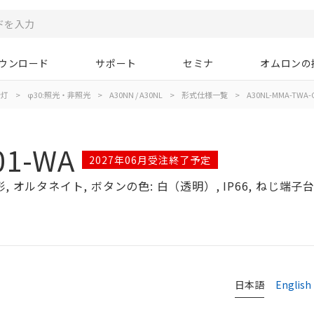
ウンロード
サポート
セミナ
オムロンの
示灯
>
φ30:照光・非照光
>
A30NN / A30NL
>
形式仕様一覧
>
A30NL-MMA-TWA-
01-WA
2027年06月受注終了予定
 オルタネイト, ボタンの色: 白（透明）, IP66, ねじ端子台, 
日本語
English