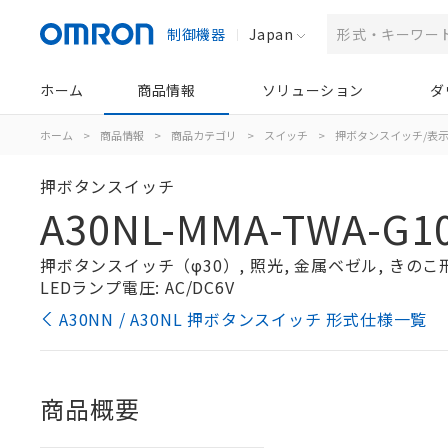
制御機器
Japan
ホーム
商品情報
ソリューション
ダ
ホーム
>
商品情報
>
商品カテゴリ
>
スイッチ
>
押ボタンスイッチ/表
押ボタンスイッチ
A30NL-MMA-TWA-G1
押ボタンスイッチ（φ30）, 照光, 金属ベゼル, きのこ形,
LEDランプ電圧: AC/DC6V
A30NN / A30NL 押ボタンスイッチ 形式仕様一覧
商品概要