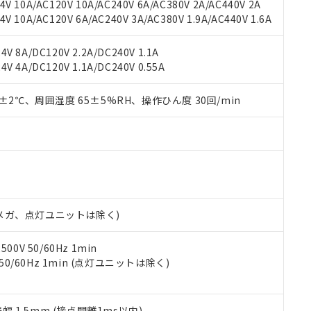
機種、また在庫状況の情報を公開していない機種
V 10A/AC120V 10A/AC240V 6A/AC380V 2A/AC440V 2A
ェブサイト上で当社にご登録された部品リストについて、当社およ
書ダウンロード
す。当社販売部門へお問い合わせください。
 10A/AC120V 6A/AC240V 3A/AC380V 1.9A/AC440V 1.6A
品・サービスに関するお客様との取引・商談に必要な範囲で利用す
合意する
キャンセル
書をダウンロードすることができます。
利用者とは、
"個人情報の共同利用に関して"
の「1.共同利用者の
V 8A/DC120V 2.2A/DC240V 1.1A
します。
10物質）の非含有証明書
V 4A/DC120V 1.1A/DC240V 0.55A
明書（当社基準）
日時点で非含有を証明するもので、過去に遡って非含有を証明するも
0±2℃、周囲湿度 65±5%RH、操作ひん度 30回/min
令のフタル酸エステル類４物質の対応では、対応完了までの期間は出
備考欄に対応日を記載しておりました。
品への在庫切替を完了していることから、特段のことがない限り、20
す。
00Vメガ、点灯ユニットは除く)
0V 50/60Hz 1min
 50/60Hz 1min (点灯ユニットは除く)
振幅 1.5mm (接点開離1ms以内)