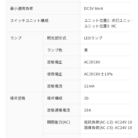
最小適用負荷
DC5V 6mA
スイッチユニット構成
ユニット位置2: 点灯ユニット
ユニット位置3: NC
※1 対応状況
ランプ
照光部方式
LEDランプ
対応済み：EU RoHS指令（10物質）の
非含有に対応した製品が提供可能な商品で
ランプ色
黄
す。
対応予定：EU RoHS指令（10物質）の非含
定格電圧
AC/DC6V
ご利用条件
有に対応した製品に切り替える予定のある
使用電圧
AC/DC6V±10%
商品です。
対応予定なし：EU RoHS指令（10物質）の
以下の条件をお読みいただき、同意のうえ
定格電流
11mA
非含有に非対応の商品で、対応品を出す予
ご利用ください。
定はありません。
接点定格
接点構成
1b
調査・確認中：EU RoHS指令（10物質）の
本サービスは、当社制御機器事業取扱
※1 中国RoHS○×表
非含有の対応状況を調査中または確認中の
商品の当社在庫状況および標準価格
定格通電電流
10A
商品です。
(税抜)を提供させていただくもので
「○」：最大均質材料含有率が中国RoHSの
非該当品：ライセンス料など無形物で、有
開閉能力(AC)
抵抗負荷(AC-12): AC24V 10A/A
す。
基準値以下であることを示します。
害物質有無と関係のない商品です。
誘導負荷(AC-15): AC24V 10A/AC
当社制御機器事業取扱商品の中には、
「×」：最大均質材料含有率が中国RoHSの
仕入先様の事情により、非含有部品として
本サービスの対象外となる商品もある