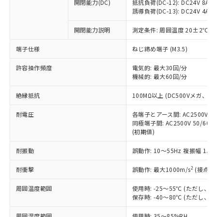
基準値を超えていることを示します。
いたものが、含有品と判明した場合などや
開閉能力(DC)
抵抗負荷(DC-12): DC24V 8A/DC
当社は、これら貴社製品のうち、外国
ことをご了承ください。
「－」：未確認です。当社販売部門へお問
誘導負荷(DC-13): DC24V 4A/DC
むを得ず変更することがあります。
為替および外国貿易法に定める商品
在庫状況および標準価格照会結果は、
い合わせください。
（以下｢規制貨物等」という）を輸出
記載している更新日時点での社内デー
開閉能力説明
測定条件: 周囲温度 20±2℃、
*EU RoHS指令（10物質）：
または国外への提供する場合は、日本
記
タに基づき作成されるものであり、閲
説明
鉛(Pb) 1000ppm以下、 水銀(Hg) 1000ppm以下、 カド
*中国RoHS10物質の基準値 (GB/T26572)：
国政府の輸出許可(または役務取引許
号
覧された時点での実際の在庫および標
ミウム(Cd) 100ppm以下、
Pb(鉛) :1000ppm、 Hg(水銀) : 1000ppm、 Cd(カドミウ
端子仕様
ねじ締め端子 (M3.5)
可)を取得するなどの必要な手続きを
六価クロム(Cr(Ⅵ)) 1000ppm以下、ポリ臭化ビフェニル
ム) : 100ppm、
準価格とは異なる場合があることをご
類(PBB) 1000ppm以下、ポリ臭化ジフェニルエーテル類
Cr(Ⅵ)(六価クロム) : 1000ppm、 PBBs(ポリ臭化ビフェ
とります。
了承ください。
許容操作頻度
電気的: 最大30回/分
(PBDE) 1000ppm以下、フタル酸ビス(2-エチルヘキシ
○
一定数以上の在庫あり
ニル類) : 1000ppm、 PBDEs(ポリ臭化ジフェニルエーテ
当社は規制貨物を破棄する場合は、完
ル) (DEHP)(別名：DOP) 1000ppm以下、フタル酸ブチ
機械的: 最大60回/分
正式な納期状況および標準価格はお客
ル類) : 1000ppm、
ルベンジル（BBP） 1000ppm以下、フタル酸ジブチル
全に破砕するなど、違法に輸出されな
DBP(フタル酸ジブチル) : 1000ppm、 DIBP(フタル酸ジ
様のお取引先、またはお客様担当のオ
（DBP） 1000ppm以下、フタル酸ジイソブチル
イソブチル) : 1000ppm、 BBP(フタル酸ブチルベンジ
△
一定数には満たないが在庫あり
いよう必要な手段を講じます。
絶縁抵抗
100MΩ以上 (DC500Vメガ、
ムロン制御機器販売店・当社販売員に
(DIBP) 1000ppm以下
ル) : 1000ppm、
当社は貴社製品を、核兵器、ミサイ
但し、RoHS指令で産業用監視および制御機器に対する
DEHP(フタル酸ビス(2-エチルヘキシル)) : 1000ppm
ご相談ください。
適用除外項目は除く。
耐電圧
各端子とアース間: AC2500V 50/
ル、化学兵器、生物兵器またはその他
－
在庫なし(最新の在庫状況につ
オムロン制御機器販売店や当社販売拠
フタル酸エステル類の４物質については閾値を超える意
同極端子間: AC2500V 50/60
武器並びにこれらの製造装置等に一切
いては、お客様のお取引先、ま
図的な使用がないことを確認しています。
点は「
販売ネットワーク
」をご確認
(初期値)
※2 環境保護使用期限
使用いたしません。
たはお客様担当のオムロン制御
ください。
当社は、貴社製品を第三者に販売する
機器販売店・当社販売員にご確
在庫状況および標準価格結果を当社の
耐振動
誤動作: 10～55Hz 複振幅 1.
※2 対応予定月
「ｅ」：有害物質（10物質）のすべてが基
場合は、上記1、2および3の内容を当
認ください)
事前の承諾なく第三者に漏洩または開
準値以下であることを示します。
該第三者に通知します。また当社は、
示しないようお願いします。
2
耐衝撃
誤動作: 最大1000m/s
(接点開
部品在庫の切り替え状況などにより、予定
「10」：通常の使用状況下において有害物
販売先および販売に係わる関係者が違
マイパーツ機能（部品リスト作成サー
空
受注生産機種、また在庫状況の
月が前後することがあります。
質が外部に漏えいし、環境に深刻な影響を
法に輸出するおそれがある場合は、取
周囲温度範囲
使用時: -25～55℃ (ただし
ビス）をご利用いただくには、I-Web
白
情報を公開していない機種
及ぼさない年数を意味します。
り引きをいたしません。
保存時: -40～80℃ (ただし
メンバーズにご登録されている必要が
「－」：未確認です。当社販売部門へお問
あります。
い合わせください。
周囲湿度範囲
使用時: 35～85%RH