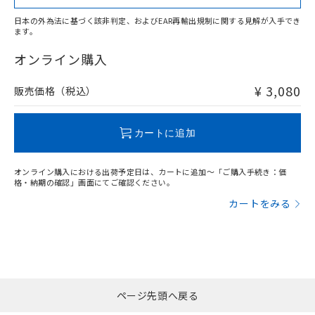
日本の外為法に基づく該非判定、およびEAR再輸出規制に関する見解が入手でき
ます。
"対応済み"や非含有の記載がされた商品であっても、流通
在庫等で未対応品が混在する可能性があります。
オンライン購入
非含有品が必要な際は、弊社営業部門もしくは販売店へお
問い合わせください。
¥ 3,080
販売価格（税込）
この製品のRoHS/REACH対応状況ページへ
カートに追加
オンライン購入における出荷予定日は、カートに追加～「ご購入手続き：価
格・納期の確認」画面にてご確認ください。
カートをみる
ページ先頭へ戻る