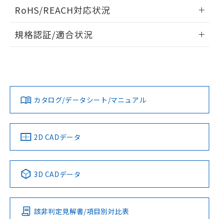
ログイン/会員登録いただくと、CADデータをダウンロー
RoHS/REACH対応状況
ドすることができます。
情報更新：2026/7/29
規格認証/適合状況
ログイン/会員登録
EU RoHS
注意事項・凡例
A30NL-MMA-TWA-G002-YAについての規格認証/適合状況に
ついては、「カスタマーサポートセンタ お客様相談室」また
は貴社担当オムロン営業員または販売店にお問い合わせくだ
対応状況
対応予定月
※1
※2
さい。
ダウンロードデータをご利用いただく前に、以下を必ずお読
みください。
カタログ/データシート/マニュアル
対応済み
ソフトウェアの使用条件
お問い合わせ
中国 RoHS
注意事項・凡例
2D CADデータ
中国 RoHS表
※1 ※2
3D CADデータ
Pb
Hg
Cd
Cr(VI)
該非判定見解書/項目別対比表
X
O
O
O