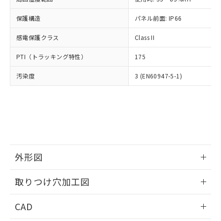
お客様が当ウェブサイト上で当社にご
※3 非含有証明書ダウンロード
登録された部品リストについて、当社
保護構造
パネル前面: IP66
および当社の共同利用者が、当社の製
下記の非含有証明書をダウンロードするこ
品・サービスに関するお客様との取
感電保護クラス
Class II
とができます。
合意する
キャンセル
引・商談に必要な範囲で利用すること
をご了承ください。
PTI（トラッキング特性）
175
EU RoHS指令（10物質）の非含有証明書
※当社の共同利用者とは、
"個人情報
51物質の非含有証明書（当社基準）
の共同利用に関して"
の「1.共同利
汚染度
3 (EN60947-5-1)
※本証明書は発行日時点で非含有を証明す
用者の範囲」に記載されている法人を
るもので、過去に遡って非含有を証明する
指します。
ものではありません。
また、RoHS指令のフタル酸エステル類４
物質の対応では、対応完了までの期間は出
荷製品に未対応品が混在することから備考
欄に対応日を記載しておりました。
既に当社にて対応品への在庫切替を完了
外形図
していることから、特段のことがない限
情報更新：2026/05/21
り、2022年1月12日より割愛しておりま
取りつけ穴加工図
す。
情報更新：2026/05/21
CAD