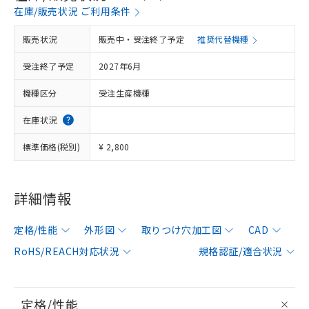
在庫/販売状況 ご利用条件
販売状況
販売中・受注終了予定
推奨代替機種
受注終了予定
2027年6月
機種区分
受注生産機種
在庫状況
標準価格(税別)
¥ 2,800
詳細情報
定格/性能
外形図
取りつけ穴加工図
CAD
RoHS/REACH対応状況
規格認証/適合状況
定格/性能