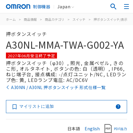
制御機器
Japan
ホーム
>
商品情報
>
商品カテゴリ
>
スイッチ
>
押ボタンスイッチ/表示灯
押ボタンスイッチ
A30NL-MMA-TWA-G002-YA
2027年06月受注終了予定
押ボタンスイッチ（φ30）, 照光, 金属ベゼル, きの
こ形, オルタネイト, ボタンの色: 白（透明）, IP66,
ねじ端子台, 接点構成: -/点灯ユニット/NC, LEDラン
プ色: 黄, LEDランプ電圧: AC/DC6V
A30NN / A30NL 押ボタンスイッチ 形式仕様一覧
マイリストに追加
日本語
English
PDF出力