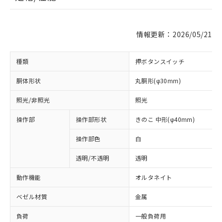
情報更新：2026/05/21
種類
押ボタンスイッチ
胴体形状
丸胴形(φ30mm)
照光/非照光
照光
操作部
操作部形状
きのこ 中形(φ40mm)
操作部色
白
透明/不透明
透明
動作機能
オルタネイト
ベゼル材質
金属
負荷
一般負荷用