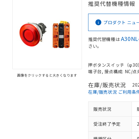
推奨代替機種情報
プロダクト ニュース 
A30NL
推奨代替機種は
さい。
押ボタンスイッチ（φ30）,
端子台, 接点構成: NC/点灯
画像をクリックすると大きくなります
在庫/販売状況
20
在庫/販売状況 ご利用条
販売状況
受注終了予定
機種区分