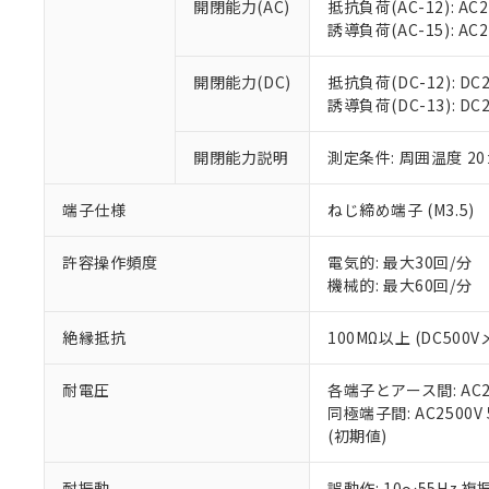
空
受注生産
開閉能力(AC)
抵抗負荷(AC-12): AC24
お客様が当ウ
※3 非含有証明
「－」：未確認で
白
誘導負荷(AC-15): AC24V
が、当社の製
さい。
下記の非含有証明
※当社の共同
開閉能力(DC)
抵抗負荷(DC-12): DC24
いる法人を指
EU RoHS指令（
誘導負荷(DC-13): DC24
51物質の非含有証
※本証明書は発行
開閉能力説明
測定条件: 周囲温度 2
また、RoHS指
混在することから
端子仕様
ねじ締め端子 (M3.5)
既に当社にて対応
り割愛しておりま
許容操作頻度
電気的: 最大30回/分
機械的: 最大60回/分
絶縁抵抗
100MΩ以上 (DC5
耐電圧
各端子とアース間: AC250
同極端子間: AC2500V
(初期値)
耐振動
誤動作: 10～55Hz 複