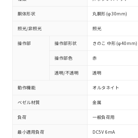
胴体形状
丸胴形(φ30mm)
照光/非照光
照光
操作部
操作部形状
きのこ 中形(φ40mm)
操作部色
赤
透明/不透明
透明
動作機能
オルタネイト
ベゼル材質
金属
負荷
一般負荷用
※1 対応状況
最小適用負荷
DC5V 6mA