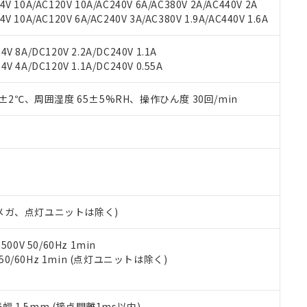
機種、また在庫状況の情報を公開していない機種
V 10A/AC120V 10A/AC240V 6A/AC380V 2A/AC440V 2A
ェブサイト上で当社にご登録された部品リストについて、当社およ
書ダウンロード
す。当社販売部門へお問い合わせください。
 10A/AC120V 6A/AC240V 3A/AC380V 1.9A/AC440V 1.6A
品・サービスに関するお客様との取引・商談に必要な範囲で利用す
合意する
キャンセル
書をダウンロードすることができます。
利用者とは、
"個人情報の共同利用に関して"
の「1.共同利用者の
V 8A/DC120V 2.2A/DC240V 1.1A
します。
10物質）の非含有証明書
V 4A/DC120V 1.1A/DC240V 0.55A
明書（当社基準）
日時点で非含有を証明するもので、過去に遡って非含有を証明するも
0±2℃、周囲湿度 65±5%RH、操作ひん度 30回/min
令のフタル酸エステル類４物質の対応では、対応完了までの期間は出
備考欄に対応日を記載しておりました。
品への在庫切替を完了していることから、特段のことがない限り、20
す。
00Vメガ、点灯ユニットは除く)
0V 50/60Hz 1min
 50/60Hz 1min (点灯ユニットは除く)
振幅 1.5mm (接点開離1ms以内)