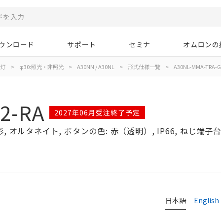
ウンロード
サポート
セミナ
オムロンの
示灯
>
φ30:照光・非照光
>
A30NN / A30NL
>
形式仕様一覧
>
A30NL-MMA-TRA-G
2-RA
2027年06月受注終了予定
オルタネイト, ボタンの色: 赤（透明）, IP66, ねじ端子台, 
日本語
English