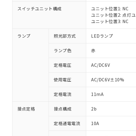
対応済み：EU
スイッチユニット構成
ユニット位置1: NC
対応予定：EU R
ユニット位置2: 点灯
対応予定なし：EU
ユニット位置3: NC
調査・確認中：EU
ご利用条件
非該当品：ライセ
※1 中国RoHS
ランプ
照光部方式
LEDランプ
仕入先様の事情に
があります。
以下の条件をお読
「○」：最大均質
ランプ色
赤
「×」：最大均質
本サービスは
当社は、これ
*EU RoHS指令（10物
「－」：未確認で
鉛(Pb) 1000ppm以下、
くものです。
う）を輸出ま
定格電圧
AC/DC6V
記
説明
六価クロム(Cr(Ⅵ)) 1
当社制御機器
などの必要な
フタル酸ビス(2-エチルヘ
号
*中国RoHS10物質の基準値 
ル（DBP） 1000ppm
在庫状況およ
当社は規制貨
Pb(鉛) :1000ppm、 Hg
但し、RoHS指令で産
使用電圧
AC/DC6V±10%
のであり、閲
ます。
Cr(Ⅵ)(六価クロム) : 
フタル酸エステル類の４
○
一定数以
DBP(フタル酸ジブチル) :
い。
当社は貴社製
DEHP(フタル酸ビス(2-エ
正式な納期状
定格電流
11mA
置等に一切使
当社販売員に
※2 対応予定月
△
一定数に
当社は、貴社
オムロン制御
また当社は、
※2 環境保護使
接点定格
接点構成
2b
在庫状況およ
部品在庫の切り替
たしません。
－
在庫なし
す。
「ｅ」：有害物質
機器販売
定格通電電流
10A
マイパーツ機
「10」：通常の
ている必要が
味します。