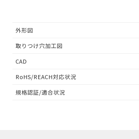
外形図
取りつけ穴加工図
CAD
ログイン/会員登録いただくと、CADデータをダウンロ
RoHS/REACH対応状況
規格認証/適合状況
EU RoHS
注意事項・凡例
A30NL-MMA-TRA-G202-RAについての規格認証/適
営業員または販売店にお問い合わせください。
ダウンロードデータをご利用いただく前に、以下を必ずお読
対応状況
対応予定月
※1
※2
ソフトウェアの使用条件
対応済み