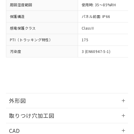
い合わせください。
お客様が当ウェブサイト上で当社にご
周囲湿度範囲
使用時: 35～85%RH
※3 非含有証明書ダウンロード
登録された部品リストについて、当社
保護構造
パネル前面: IP66
および当社の共同利用者が、当社の製
下記の非含有証明書をダウンロードするこ
品・サービスに関するお客様との取
とができます。
感電保護クラス
Class II
合意する
キャンセル
引・商談に必要な範囲で利用すること
をご了承ください。
EU RoHS指令（10物質）の非含有証明書
PTI（トラッキング特性）
175
※当社の共同利用者とは、
"個人情報
51物質の非含有証明書（当社基準）
の共同利用に関して"
の「1.共同利
汚染度
3 (EN60947-5-1)
※本証明書は発行日時点で非含有を証明す
用者の範囲」に記載されている法人を
るもので、過去に遡って非含有を証明する
指します。
ものではありません。
また、RoHS指令のフタル酸エステル類４
物質の対応では、対応完了までの期間は出
荷製品に未対応品が混在することから備考
欄に対応日を記載しておりました。
既に当社にて対応品への在庫切替を完了
外形図
していることから、特段のことがない限
り、2022年1月12日より割愛しておりま
情報更新：2026/05/21
取りつけ穴加工図
す。
情報更新：2026/05/21
CAD