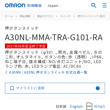
制御機器
Japan
ホーム
>
商品情報
>
商品カテゴリ
>
スイッチ
>
押ボタンスイッチ/表示灯
押ボタンスイッチ
A30NL-MMA-TRA-G101-RA
2027年06月受注終了予定
押ボタンスイッチ（φ30）, 照光, 金属ベゼル, きの
こ形, オルタネイト, ボタンの色: 赤（透明）, IP66,
ねじ端子台, 接点構成: NO/点灯ユニット/NO, LED
ランプ色: 赤, LEDランプ電圧: AC/DC6V
A30NN / A30NL 押ボタンスイッチ 形式仕様一覧
マイリストに追加
日本語
English
PDF出力