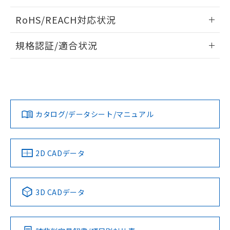
ログイン/会員登録いただくと、CADデータをダウンロー
RoHS/REACH対応状況
ドすることができます。
情報更新：2026/7/29
規格認証/適合状況
ログイン/会員登録
EU RoHS
注意事項・凡例
A30NL-MMA-TRA-G101-RAについての規格認証/適合状況に
ついては、「カスタマーサポートセンタ お客様相談室」また
は貴社担当オムロン営業員または販売店にお問い合わせくだ
対応状況
対応予定月
※1
※2
さい。
ダウンロードデータをご利用いただく前に、以下を必ずお読
みください。
カタログ/データシート/マニュアル
対応済み
ソフトウェアの使用条件
お問い合わせ
中国 RoHS
注意事項・凡例
2D CADデータ
中国 RoHS表
※1 ※2
3D CADデータ
Pb
Hg
Cd
Cr(VI)