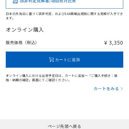
該非判定見解書/項目別対比表
X
O
O
O
日本の外為法に基づく該非判定、およびEAR再輸出規制に関する見解が入手でき
ます。
"対応済み"や非含有の記載がされた商品であっても、流通
在庫等で未対応品が混在する可能性があります。
オンライン購入
非含有品が必要な際は、弊社営業部門もしくは販売店へお
問い合わせください。
¥ 3,350
販売価格（税込）
この製品のRoHS/REACH対応状況ページへ
カートに追加
オンライン購入における出荷予定日は、カートに追加～「ご購入手続き：価
格・納期の確認」画面にてご確認ください。
カートをみる
ページ先頭へ戻る