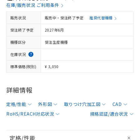
在庫/販売状況 ご利用条件
販売状況
販売中・受注終了予定
推奨代替機種
受注終了予定
2027年6月
機種区分
受注生産機種
在庫状況
標準価格(税別)
¥ 3,050
詳細情報
定格/性能
外形図
取りつけ穴加工図
CAD
RoHS/REACH対応状況
規格認証/適合状況
定格/性能