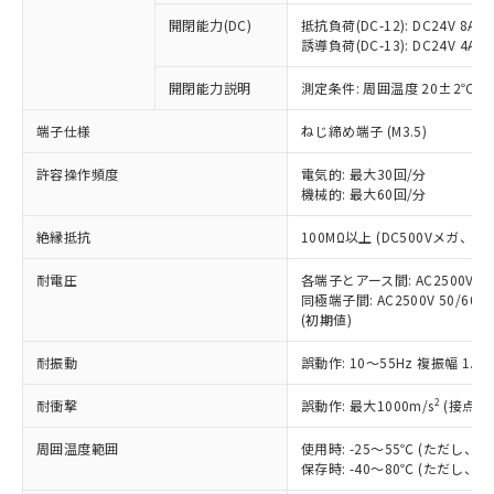
本サービスの対象外となる商品もある
基準値を超えていることを示します。
いたものが、含有品と判明した場合などや
当社は、これら貴社製品のうち、外国
ことをご了承ください。
開閉能力(DC)
抵抗負荷(DC-12): DC24V 8A/DC
「－」：未確認です。当社販売部門へお問
むを得ず変更することがあります。
為替および外国貿易法に定める商品
誘導負荷(DC-13): DC24V 4A/DC
在庫状況および標準価格照会結果は、
い合わせください。
（以下｢規制貨物等」という）を輸出
記載している更新日時点での社内デー
*EU RoHS指令（10物質）：
または国外への提供する場合は、日本
開閉能力説明
測定条件: 周囲温度 20±2℃、
記
タに基づき作成されるものであり、閲
説明
鉛(Pb) 1000ppm以下、 水銀(Hg) 1000ppm以下、 カド
*中国RoHS10物質の基準値 (GB/T26572)：
国政府の輸出許可(または役務取引許
号
覧された時点での実際の在庫および標
ミウム(Cd) 100ppm以下、
Pb(鉛) :1000ppm、 Hg(水銀) : 1000ppm、 Cd(カドミウ
端子仕様
ねじ締め端子 (M3.5)
可)を取得するなどの必要な手続きを
六価クロム(Cr(Ⅵ)) 1000ppm以下、ポリ臭化ビフェニル
ム) : 100ppm、
準価格とは異なる場合があることをご
類(PBB) 1000ppm以下、ポリ臭化ジフェニルエーテル類
Cr(Ⅵ)(六価クロム) : 1000ppm、 PBBs(ポリ臭化ビフェ
とります。
了承ください。
(PBDE) 1000ppm以下、フタル酸ビス(2-エチルヘキシ
○
一定数以上の在庫あり
ニル類) : 1000ppm、 PBDEs(ポリ臭化ジフェニルエーテ
許容操作頻度
電気的: 最大30回/分
当社は規制貨物を破棄する場合は、完
ル) (DEHP)(別名：DOP) 1000ppm以下、フタル酸ブチ
正式な納期状況および標準価格はお客
ル類) : 1000ppm、
機械的: 最大60回/分
ルベンジル（BBP） 1000ppm以下、フタル酸ジブチル
全に破砕するなど、違法に輸出されな
DBP(フタル酸ジブチル) : 1000ppm、 DIBP(フタル酸ジ
様のお取引先、またはお客様担当のオ
（DBP） 1000ppm以下、フタル酸ジイソブチル
イソブチル) : 1000ppm、 BBP(フタル酸ブチルベンジ
△
一定数には満たないが在庫あり
いよう必要な手段を講じます。
ムロン制御機器販売店・当社販売員に
(DIBP) 1000ppm以下
ル) : 1000ppm、
絶縁抵抗
100MΩ以上 (DC500Vメガ、
当社は貴社製品を、核兵器、ミサイ
但し、RoHS指令で産業用監視および制御機器に対する
DEHP(フタル酸ビス(2-エチルヘキシル)) : 1000ppm
ご相談ください。
適用除外項目は除く。
ル、化学兵器、生物兵器またはその他
－
在庫なし(最新の在庫状況につ
オムロン制御機器販売店や当社販売拠
耐電圧
各端子とアース間: AC2500V 50/
フタル酸エステル類の４物質については閾値を超える意
武器並びにこれらの製造装置等に一切
いては、お客様のお取引先、ま
図的な使用がないことを確認しています。
同極端子間: AC2500V 50/60
点は「
販売ネットワーク
」をご確認
※2 環境保護使用期限
使用いたしません。
(初期値)
たはお客様担当のオムロン制御
ください。
当社は、貴社製品を第三者に販売する
機器販売店・当社販売員にご確
在庫状況および標準価格結果を当社の
※2 対応予定月
「ｅ」：有害物質（10物質）のすべてが基
耐振動
誤動作: 10～55Hz 複振幅 1.
場合は、上記1、2および3の内容を当
認ください)
事前の承諾なく第三者に漏洩または開
準値以下であることを示します。
該第三者に通知します。また当社は、
示しないようお願いします。
2
耐衝撃
誤動作: 最大1000m/s
(接点開
部品在庫の切り替え状況などにより、予定
「10」：通常の使用状況下において有害物
販売先および販売に係わる関係者が違
マイパーツ機能（部品リスト作成サー
空
受注生産機種、また在庫状況の
月が前後することがあります。
質が外部に漏えいし、環境に深刻な影響を
法に輸出するおそれがある場合は、取
ビス）をご利用いただくには、I-Web
白
情報を公開していない機種
周囲温度範囲
使用時: -25～55℃ (ただし
及ぼさない年数を意味します。
り引きをいたしません。
メンバーズにご登録されている必要が
保存時: -40～80℃ (ただし
「－」：未確認です。当社販売部門へお問
あります。