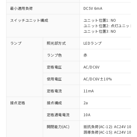
最小適用負荷
DC5V 6mA
スイッチユニット構成
ユニット位置1: NO
ユニット位置2: 点灯ユニット
※1 対応状況
ユニット位置3: NO
ランプ
照光部方式
LEDランプ
対応済み：EU RoHS指令（10物質）の
非含有に対応した製品が提供可能な商品で
ランプ色
赤
す。
対応予定：EU RoHS指令（10物質）の非含
定格電圧
AC/DC6V
ご利用条件
有に対応した製品に切り替える予定のある
商品です。
使用電圧
AC/DC6V±10%
対応予定なし：EU RoHS指令（10物質）の
以下の条件をお読みいただき、同意のうえ
非含有に非対応の商品で、対応品を出す予
定格電流
11mA
ご利用ください。
定はありません。
調査・確認中：EU RoHS指令（10物質）の
接点定格
接点構成
2a
本サービスは、当社制御機器事業取扱
※1 中国RoHS○×表
非含有の対応状況を調査中または確認中の
商品の当社在庫状況および標準価格
定格通電電流
10A
商品です。
(税抜)を提供させていただくもので
「○」：最大均質材料含有率が中国RoHSの
非該当品：ライセンス料など無形物で、有
す。
開閉能力(AC)
抵抗負荷(AC-12): AC24V 10A/A
基準値以下であることを示します。
害物質有無と関係のない商品です。
当社制御機器事業取扱商品の中には、
誘導負荷(AC-15): AC24V 10A/AC
「×」：最大均質材料含有率が中国RoHSの
仕入先様の事情により、非含有部品として