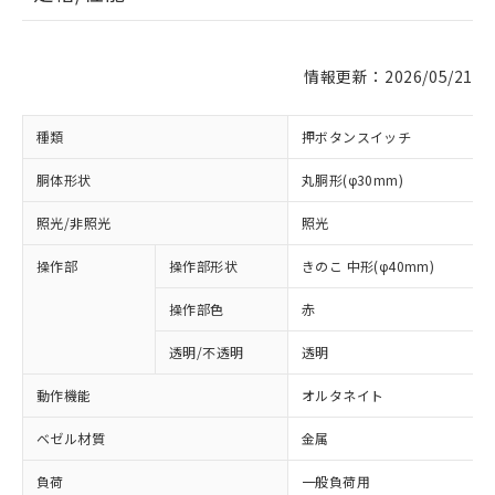
情報更新：2026/05/21
種類
押ボタンスイッチ
胴体形状
丸胴形(φ30mm)
照光/非照光
照光
操作部
操作部形状
きのこ 中形(φ40mm)
操作部色
赤
透明/不透明
透明
動作機能
オルタネイト
ベゼル材質
金属
負荷
一般負荷用