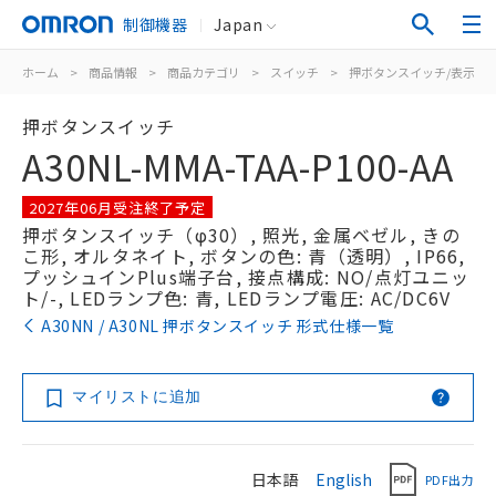
制御機器
Japan
ホーム
>
商品情報
>
商品カテゴリ
>
スイッチ
>
押ボタンスイッチ/表示灯
押ボタンスイッチ
A30NL-MMA-TAA-P100-AA
2027年06月受注終了予定
押ボタンスイッチ（φ30）, 照光, 金属ベゼル, きの
こ形, オルタネイト, ボタンの色: 青（透明）, IP66,
プッシュインPlus端子台, 接点構成: NO/点灯ユニッ
ト/-, LEDランプ色: 青, LEDランプ電圧: AC/DC6V
A30NN / A30NL 押ボタンスイッチ 形式仕様一覧
マイリストに追加
日本語
English
PDF出力