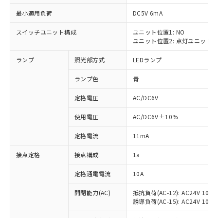
最小適用負荷
DC5V 6mA
スイッチユニット構成
ユニット位置1: NO
ユニット位置2: 点灯ユニット
※1 対応状況
ランプ
照光部方式
LEDランプ
対応済み：EU RoHS指令（10物質）の
非含有に対応した製品が提供可能な商品で
ランプ色
青
す。
対応予定：EU RoHS指令（10物質）の非含
定格電圧
AC/DC6V
ご利用条件
有に対応した製品に切り替える予定のある
使用電圧
AC/DC6V±10%
商品です。
対応予定なし：EU RoHS指令（10物質）の
以下の条件をお読みいただき、同意のうえ
定格電流
11mA
非含有に非対応の商品で、対応品を出す予
ご利用ください。
定はありません。
接点定格
接点構成
1a
調査・確認中：EU RoHS指令（10物質）の
本サービスは、当社制御機器事業取扱
※1 中国RoHS○×表
非含有の対応状況を調査中または確認中の
商品の当社在庫状況および標準価格
定格通電電流
10A
商品です。
(税抜)を提供させていただくもので
「○」：最大均質材料含有率が中国RoHSの
非該当品：ライセンス料など無形物で、有
開閉能力(AC)
抵抗負荷(AC-12): AC24V 10A/A
す。
基準値以下であることを示します。
害物質有無と関係のない商品です。
誘導負荷(AC-15): AC24V 10A/AC
当社制御機器事業取扱商品の中には、
「×」：最大均質材料含有率が中国RoHSの
仕入先様の事情により、非含有部品として
本サービスの対象外となる商品もある