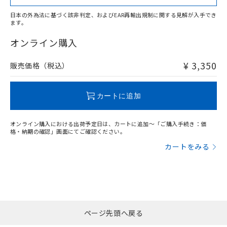
日本の外為法に基づく該非判定、およびEAR再輸出規制に関する見解が入手でき
ます。
"対応済み"や非含有の記載がされた商品であっても、流通
在庫等で未対応品が混在する可能性があります。
オンライン購入
非含有品が必要な際は、弊社営業部門もしくは販売店へお
問い合わせください。
¥ 3,350
販売価格（税込）
この製品のRoHS/REACH対応状況ページへ
カートに追加
オンライン購入における出荷予定日は、カートに追加～「ご購入手続き：価
格・納期の確認」画面にてご確認ください。
カートをみる
ページ先頭へ戻る