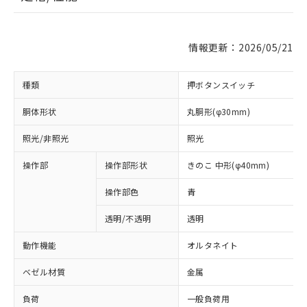
情報更新：2026/05/21
種類
押ボタンスイッチ
胴体形状
丸胴形(φ30mm)
照光/非照光
照光
操作部
操作部形状
きのこ 中形(φ40mm)
操作部色
青
透明/不透明
透明
動作機能
オルタネイト
ベゼル材質
金属
負荷
一般負荷用