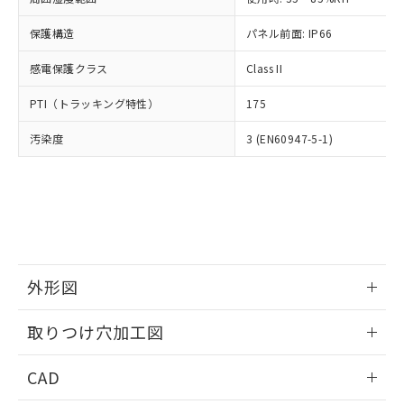
お客様が当ウェブサイト上で当社にご
※3 非含有証明書ダウンロード
登録された部品リストについて、当社
保護構造
パネル前面: IP66
および当社の共同利用者が、当社の製
下記の非含有証明書をダウンロードするこ
品・サービスに関するお客様との取
感電保護クラス
Class II
とができます。
合意する
キャンセル
引・商談に必要な範囲で利用すること
をご了承ください。
PTI（トラッキング特性）
175
EU RoHS指令（10物質）の非含有証明書
※当社の共同利用者とは、
"個人情報
51物質の非含有証明書（当社基準）
の共同利用に関して"
の「1.共同利
汚染度
3 (EN60947-5-1)
※本証明書は発行日時点で非含有を証明す
用者の範囲」に記載されている法人を
るもので、過去に遡って非含有を証明する
指します。
ものではありません。
また、RoHS指令のフタル酸エステル類４
物質の対応では、対応完了までの期間は出
荷製品に未対応品が混在することから備考
欄に対応日を記載しておりました。
既に当社にて対応品への在庫切替を完了
外形図
していることから、特段のことがない限
情報更新：2026/05/21
り、2022年1月12日より割愛しておりま
取りつけ穴加工図
す。
情報更新：2026/05/21
CAD