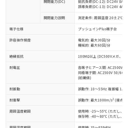
基準値を超えていることを示します。
いたものが、含有品と判明した場合などや
開閉能力(DC)
抵抗負荷(DC-12): DC24V 8A/DC
当社は、これら貴社製品のうち、外国
ことをご了承ください。
「－」：未確認です。当社販売部門へお問
誘導負荷(DC-13): DC24V 4A/DC
むを得ず変更することがあります。
為替および外国貿易法に定める商品
在庫状況および標準価格照会結果は、
い合わせください。
（以下｢規制貨物等」という）を輸出
記載している更新日時点での社内デー
開閉能力説明
測定条件: 周囲温度 20±2℃、
*EU RoHS指令（10物質）：
または国外への提供する場合は、日本
記
タに基づき作成されるものであり、閲
説明
鉛(Pb) 1000ppm以下、 水銀(Hg) 1000ppm以下、 カド
*中国RoHS10物質の基準値 (GB/T26572)：
国政府の輸出許可(または役務取引許
号
覧された時点での実際の在庫および標
ミウム(Cd) 100ppm以下、
Pb(鉛) :1000ppm、 Hg(水銀) : 1000ppm、 Cd(カドミウ
端子仕様
プッシュインPlus端子台
可)を取得するなどの必要な手続きを
六価クロム(Cr(Ⅵ)) 1000ppm以下、ポリ臭化ビフェニル
ム) : 100ppm、
準価格とは異なる場合があることをご
類(PBB) 1000ppm以下、ポリ臭化ジフェニルエーテル類
Cr(Ⅵ)(六価クロム) : 1000ppm、 PBBs(ポリ臭化ビフェ
とります。
了承ください。
許容操作頻度
電気的: 最大30回/分
(PBDE) 1000ppm以下、フタル酸ビス(2-エチルヘキシ
○
一定数以上の在庫あり
ニル類) : 1000ppm、 PBDEs(ポリ臭化ジフェニルエーテ
当社は規制貨物を破棄する場合は、完
ル) (DEHP)(別名：DOP) 1000ppm以下、フタル酸ブチ
機械的: 最大60回/分
正式な納期状況および標準価格はお客
ル類) : 1000ppm、
ルベンジル（BBP） 1000ppm以下、フタル酸ジブチル
全に破砕するなど、違法に輸出されな
DBP(フタル酸ジブチル) : 1000ppm、 DIBP(フタル酸ジ
様のお取引先、またはお客様担当のオ
（DBP） 1000ppm以下、フタル酸ジイソブチル
イソブチル) : 1000ppm、 BBP(フタル酸ブチルベンジ
△
一定数には満たないが在庫あり
いよう必要な手段を講じます。
絶縁抵抗
100MΩ以上 (DC500Vメガ、
ムロン制御機器販売店・当社販売員に
(DIBP) 1000ppm以下
ル) : 1000ppm、
当社は貴社製品を、核兵器、ミサイ
但し、RoHS指令で産業用監視および制御機器に対する
DEHP(フタル酸ビス(2-エチルヘキシル)) : 1000ppm
ご相談ください。
適用除外項目は除く。
耐電圧
各端子とアース間: AC2500V 50/
ル、化学兵器、生物兵器またはその他
－
在庫なし(最新の在庫状況につ
オムロン制御機器販売店や当社販売拠
フタル酸エステル類の４物質については閾値を超える意
同極端子間: AC2500V 50/60
武器並びにこれらの製造装置等に一切
いては、お客様のお取引先、ま
図的な使用がないことを確認しています。
点は「
販売ネットワーク
」をご確認
(初期値)
※2 環境保護使用期限
使用いたしません。
たはお客様担当のオムロン制御
ください。
当社は、貴社製品を第三者に販売する
機器販売店・当社販売員にご確
在庫状況および標準価格結果を当社の
耐振動
誤動作: 10～55Hz 複振幅 1.
※2 対応予定月
「ｅ」：有害物質（10物質）のすべてが基
場合は、上記1、2および3の内容を当
認ください)
事前の承諾なく第三者に漏洩または開
準値以下であることを示します。
該第三者に通知します。また当社は、
示しないようお願いします。
2
耐衝撃
誤動作: 最大1000m/s
(接点開
部品在庫の切り替え状況などにより、予定
「10」：通常の使用状況下において有害物
販売先および販売に係わる関係者が違
マイパーツ機能（部品リスト作成サー
空
受注生産機種、また在庫状況の
月が前後することがあります。
質が外部に漏えいし、環境に深刻な影響を
法に輸出するおそれがある場合は、取
周囲温度範囲
使用時: -25～55℃ (ただし
ビス）をご利用いただくには、I-Web
白
情報を公開していない機種
及ぼさない年数を意味します。
り引きをいたしません。
保存時: -40～80℃ (ただし
メンバーズにご登録されている必要が
「－」：未確認です。当社販売部門へお問
あります。
い合わせください。
周囲湿度範囲
使用時: 35～85%RH