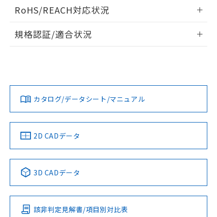
ログイン/会員登録いただくと、CADデータをダウンロー
RoHS/REACH対応状況
ドすることができます。
情報更新：2026/7/29
規格認証/適合状況
ログイン/会員登録
EU RoHS
注意事項・凡例
A30NL-MMA-TAA-P100-AAについての規格認証/適合状況に
ついては、「カスタマーサポートセンタ お客様相談室」また
は貴社担当オムロン営業員または販売店にお問い合わせくだ
対応状況
対応予定月
※1
※2
さい。
ダウンロードデータをご利用いただく前に、以下を必ずお読
みください。
カタログ/データシート/マニュアル
対応済み
ソフトウェアの使用条件
お問い合わせ
中国 RoHS
注意事項・凡例
2D CADデータ
中国 RoHS表
※1 ※2
3D CADデータ
Pb
Hg
Cd
Cr(VI)
該非判定見解書/項目別対比表
X
O
O
O