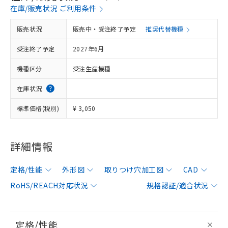
在庫/販売状況 ご利用条件
販売状況
販売中・受注終了予定
推奨代替機種
受注終了予定
2027年6月
機種区分
受注生産機種
在庫状況
標準価格(税別)
¥ 3,050
詳細情報
定格/性能
外形図
取りつけ穴加工図
CAD
RoHS/REACH対応状況
規格認証/適合状況
定格/性能