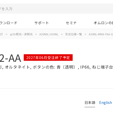
ウンロード
サポート
セミナ
オムロンの
示灯
>
φ30:照光・非照光
>
A30NN / A30NL
>
形式仕様一覧
>
A30NL-MMA-TAA-G
2-AA
2027年06月受注終了予定
オルタネイト, ボタンの色: 青（透明）, IP66, ねじ端子台, 
日本語
English