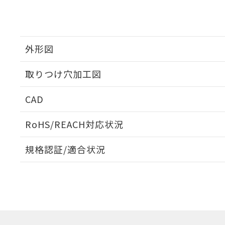
外形図
取りつけ穴加工図
CAD
ログイン/会員登録いただくと、CADデータをダウンロ
RoHS/REACH対応状況
規格認証/適合状況
EU RoHS
注意事項・凡例
A30NL-MMA-TAA-G202-AAについての規格認証/適
業員または販売店にお問い合わせください。
ダウンロードデータをご利用いただく前に、以下を必ずお読
対応状況
対応予定月
※1
※2
ソフトウェアの使用条件
対応済み