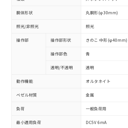
胴体形状
丸胴形(φ30mm)
照光/非照光
照光
操作部
操作部形状
きのこ 中形(φ40mm)
操作部色
青
透明/不透明
透明
動作機能
オルタネイト
ベゼル材質
金属
負荷
一般負荷用
※1 対応状況
最小適用負荷
DC5V 6mA