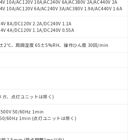
機種、また在庫状況の情報を公開していない機種
V 10A/AC120V 10A/AC240V 6A/AC380V 2A/AC440V 2A
ェブサイト上で当社にご登録された部品リストについて、当社およ
書ダウンロード
す。当社販売部門へお問い合わせください。
 10A/AC120V 6A/AC240V 3A/AC380V 1.9A/AC440V 1.6A
品・サービスに関するお客様との取引・商談に必要な範囲で利用す
合意する
キャンセル
書をダウンロードすることができます。
利用者とは、
"個人情報の共同利用に関して"
の「1.共同利用者の
V 8A/DC120V 2.2A/DC240V 1.1A
します。
10物質）の非含有証明書
V 4A/DC120V 1.1A/DC240V 0.55A
明書（当社基準）
日時点で非含有を証明するもので、過去に遡って非含有を証明するも
0±2℃、周囲湿度 65±5%RH、操作ひん度 30回/min
令のフタル酸エステル類４物質の対応では、対応完了までの期間は出
備考欄に対応日を記載しておりました。
品への在庫切替を完了していることから、特段のことがない限り、20
す。
00Vメガ、点灯ユニットは除く)
0V 50/60Hz 1min
 50/60Hz 1min (点灯ユニットは除く)
振幅 1.5mm (接点開離1ms以内)