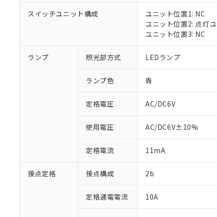
対応済み：EU
スイッチユニット構成
ユニット位置1: NC
対応予定：EU R
ユニット位置2: 点灯
対応予定なし：EU
ユニット位置3: NC
調査・確認中：EU
ご利用条件
非該当品：ライセ
※1 中国RoHS
ランプ
照光部方式
LEDランプ
仕入先様の事情に
があります。
以下の条件をお読
「○」：最大均質
ランプ色
青
「×」：最大均質
本サービスは
当社は、これ
*EU RoHS指令（10物
「－」：未確認で
鉛(Pb) 1000ppm以下、
くものです。
う）を輸出ま
定格電圧
AC/DC6V
記
説明
六価クロム(Cr(Ⅵ)) 1
当社制御機器
などの必要な
フタル酸ビス(2-エチルヘ
号
*中国RoHS10物質の基準値 
ル（DBP） 1000ppm
在庫状況およ
当社は規制貨
Pb(鉛) :1000ppm、 Hg
但し、RoHS指令で産
使用電圧
AC/DC6V±10%
のであり、閲
ます。
Cr(Ⅵ)(六価クロム) : 
フタル酸エステル類の４
○
一定数以
DBP(フタル酸ジブチル) :
い。
当社は貴社製
DEHP(フタル酸ビス(2-エ
正式な納期状
定格電流
11mA
置等に一切使
当社販売員に
※2 対応予定月
△
一定数に
当社は、貴社
オムロン制御
また当社は、
※2 環境保護使
接点定格
接点構成
2b
在庫状況およ
部品在庫の切り替
たしません。
－
在庫なし
す。
「ｅ」：有害物質
機器販売
定格通電電流
10A
マイパーツ機
「10」：通常の
ている必要が
味します。