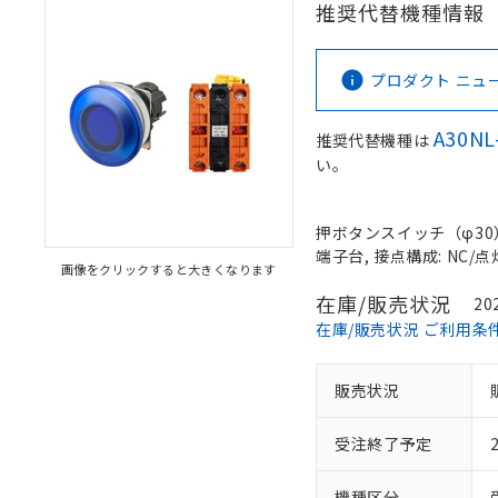
推奨代替機種情報
プロダクト ニュース 
A30NL
推奨代替機種は
い。
押ボタンスイッチ（φ30）,
端子台, 接点構成: NC/点灯
画像をクリックすると大きくなります
在庫/販売状況
20
在庫/販売状況 ご利用条
販売状況
受注終了予定
機種区分