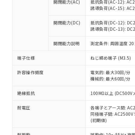
空
受注生産
開閉能力(AC)
抵抗負荷(AC-12): AC24
お客様が当ウ
※3 非含有証明
「－」：未確認で
白
誘導負荷(AC-15): AC24V
が、当社の製
さい。
下記の非含有証明
※当社の共同
開閉能力(DC)
抵抗負荷(DC-12): DC24
いる法人を指
EU RoHS指令（
誘導負荷(DC-13): DC24
51物質の非含有証
※本証明書は発行
開閉能力説明
測定条件: 周囲温度 2
また、RoHS指
混在することから
端子仕様
ねじ締め端子 (M3.5)
既に当社にて対応
り割愛しておりま
許容操作頻度
電気的: 最大30回/分
機械的: 最大60回/分
絶縁抵抗
100MΩ以上 (DC5
耐電圧
各端子とアース間: AC250
同極端子間: AC2500V
(初期値)
耐振動
誤動作: 10～55Hz 複