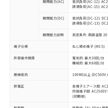
開閉能力(AC)
抵抗負荷(AC-12): AC24
オムロン制御
また当社は、
※2 環境保護使
誘導負荷(AC-15): AC24V
在庫状況およ
部品在庫の切り替
たしません。
－
在庫なし
す。
「ｅ」：有害物質
機器販売
開閉能力(DC)
抵抗負荷(DC-12): DC24
マイパーツ機
「10」：通常の
誘導負荷(DC-13): DC24
ている必要が
味します。
空
受注生産
お客様が当ウ
※3 非含有証明
「－」：未確認で
白
が、当社の製
開閉能力説明
測定条件: 周囲温度 2
さい。
下記の非含有証明
※当社の共同
端子仕様
ねじ締め端子 (M3.5)
いる法人を指
EU RoHS指令（
51物質の非含有証
許容操作頻度
電気的: 最大30回/分
※本証明書は発行
機械的: 最大60回/分
また、RoHS指
混在することから
絶縁抵抗
100MΩ以上 (DC5
既に当社にて対応
り割愛しておりま
耐電圧
各端子とアース間: AC250
同極端子間: AC2500V
(初期値)
耐振動
誤動作: 10～55Hz 複