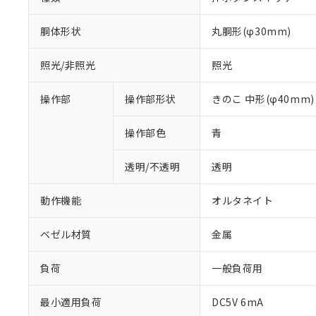
胴体形状
丸胴形(φ30mm)
照光/非照光
照光
操作部
操作部形状
きのこ 中形(φ40mm)
操作部色
青
透明/不透明
透明
動作機能
オルタネイト
ベゼル材質
金属
負荷
一般負荷用
最小適用負荷
DC5V 6mA