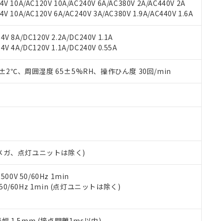
V 10A/AC120V 10A/AC240V 6A/AC380V 2A/AC440V 2A
機器販売店や当社販売拠点は「
販売ネットワーク
」をご確認くだ
販売先および販売に係わる関係者が違法に輸出するおそれがある場
用期限
 10A/AC120V 6A/AC240V 3A/AC380V 1.9A/AC440V 1.6A
び標準価格結果を当社の事前の承諾なく第三者に漏洩または開示し
え状況などにより、予定月が前後することがあります。
(最新の在庫状況については、お客様のお取引先、またはお客様担当
（10物質）のすべてが基準値以下であることを示します。
店・当社販売員にご確認ください)
V 8A/DC120V 2.2A/DC240V 1.1A
能（部品リスト作成サービス）をご利用いただくには、I-Webメン
使用状況下において有害物質が外部に漏えいし、環境に深刻な影響を
V 4A/DC120V 1.1A/DC240V 0.55A
あります。
機種、また在庫状況の情報を公開していない機種
ェブサイト上で当社にご登録された部品リストについて、当社およ
書ダウンロード
す。当社販売部門へお問い合わせください。
品・サービスに関するお客様との取引・商談に必要な範囲で利用す
0±2℃、周囲湿度 65±5%RH、操作ひん度 30回/min
合意する
キャンセル
書をダウンロードすることができます。
利用者とは、
"個人情報の共同利用に関して"
の「1.共同利用者の
します。
10物質）の非含有証明書
明書（当社基準）
日時点で非含有を証明するもので、過去に遡って非含有を証明するも
令のフタル酸エステル類４物質の対応では、対応完了までの期間は出
備考欄に対応日を記載しておりました。
00Vメガ、点灯ユニットは除く)
品への在庫切替を完了していることから、特段のことがない限り、20
す。
0V 50/60Hz 1min
 50/60Hz 1min (点灯ユニットは除く)
振幅 1.5mm (接点開離1ms以内)