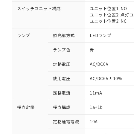
スイッチユニット構成
ユニット位置1: NO
ユニット位置2: 点灯
ユニット位置3: NC
※1 対応状況
ランプ
照光部方式
LEDランプ
対応済み：EU
対応予定：EU R
ランプ色
青
対応予定なし：EU
調査・確認中：EU
ご利用条件
定格電圧
AC/DC6V
非該当品：ライセ
※1 中国RoHS
仕入先様の事情に
があります。
以下の条件をお読
使用電圧
AC/DC6V±10%
「○」：最大均質
「×」：最大均質
本サービスは
当社は、これ
*EU RoHS指令（10物
定格電流
11mA
「－」：未確認で
鉛(Pb) 1000ppm以下、
くものです。
う）を輸出ま
記
説明
六価クロム(Cr(Ⅵ)) 1
当社制御機器
などの必要な
フタル酸ビス(2-エチルヘ
号
*中国RoHS10物質の基準値 
接点定格
接点構成
1a+1b
ル（DBP） 1000ppm
在庫状況およ
当社は規制貨
Pb(鉛) :1000ppm、 Hg
但し、RoHS指令で産
のであり、閲
ます。
Cr(Ⅵ)(六価クロム) : 
フタル酸エステル類の４
○
一定数以
DBP(フタル酸ジブチル) :
い。
当社は貴社製
定格通電電流
10A
DEHP(フタル酸ビス(2-エ
正式な納期状
置等に一切使
当社販売員に
※2 対応予定月
△
一定数に
当社は、貴社