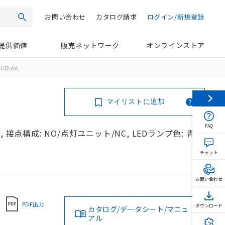
お問い合わせ
カタログ請求
ログイン/新規登録
検索
提供価値
販売ネットワーク
オンラインストア
102-AA
マイリストに追加
FAQ
接点構成: NO/点灯ユニット/NC, LEDランプ色: 青,
チャット
お問い合わせ
PDF出力
ダウンロード
カタログ/データシート/マニュ
アル