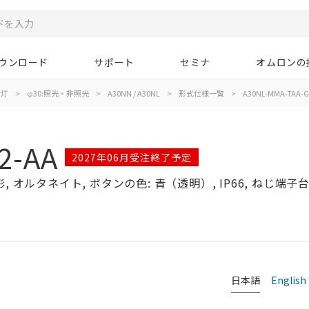
ウンロード
サポート
セミナ
オムロンの
示灯
>
φ30:照光・非照光
>
A30NN / A30NL
>
形式仕様一覧
>
A30NL-MMA-TAA-G
2-AA
2027年06月受注終了予定
オルタネイト, ボタンの色: 青（透明）, IP66, ねじ端子台, 
日本語
English