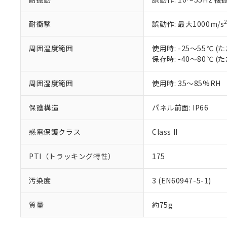
耐衝撃
誤動作: 最大1000m/s
周囲温度範囲
使用時: -25～55℃
保存時: -40～80℃
周囲湿度範囲
使用時: 35～85%RH
保護構造
パネル前面: IP66
感電保護クラス
Class II
PTI（トラッキング特性）
175
汚染度
3 (EN60947-5-1)
質量
約75g