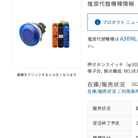
推奨代替機種情報
プロダクト ニュース 
A30NL
推奨代替機種は
い。
押ボタンスイッチ（φ30）,
端子台, 接点構成: NO/点
画像をクリックすると大きくなります
在庫/販売状況
20
在庫/販売状況 ご利用条
販売状況
受注終了予定
機種区分