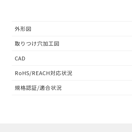
外形図
取りつけ穴加工図
CAD
ログイン/会員登録いただくと、CADデータをダウンロ
RoHS/REACH対応状況
規格認証/適合状況
EU RoHS
注意事項・凡例
A30NL-MMA-TAA-G101-AAについての規格認証/適
業員または販売店にお問い合わせください。
ダウンロードデータをご利用いただく前に、以下を必ずお読
対応状況
対応予定月
※1
※2
ソフトウェアの使用条件
対応済み