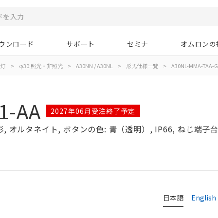
ウンロード
サポート
セミナ
オムロンの
示灯
>
φ30:照光・非照光
>
A30NN / A30NL
>
形式仕様一覧
>
A30NL-MMA-TAA-G
1-AA
2027年06月受注終了予定
 オルタネイト, ボタンの色: 青（透明）, IP66, ねじ端子台, 
日本語
English