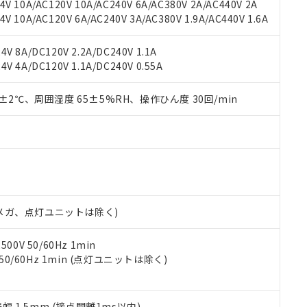
機種、また在庫状況の情報を公開していない機種
V 10A/AC120V 10A/AC240V 6A/AC380V 2A/AC440V 2A
ェブサイト上で当社にご登録された部品リストについて、当社およ
書ダウンロード
す。当社販売部門へお問い合わせください。
 10A/AC120V 6A/AC240V 3A/AC380V 1.9A/AC440V 1.6A
品・サービスに関するお客様との取引・商談に必要な範囲で利用す
合意する
キャンセル
書をダウンロードすることができます。
利用者とは、
"個人情報の共同利用に関して"
の「1.共同利用者の
V 8A/DC120V 2.2A/DC240V 1.1A
します。
10物質）の非含有証明書
V 4A/DC120V 1.1A/DC240V 0.55A
明書（当社基準）
日時点で非含有を証明するもので、過去に遡って非含有を証明するも
0±2℃、周囲湿度 65±5%RH、操作ひん度 30回/min
令のフタル酸エステル類４物質の対応では、対応完了までの期間は出
備考欄に対応日を記載しておりました。
品への在庫切替を完了していることから、特段のことがない限り、20
す。
00Vメガ、点灯ユニットは除く)
0V 50/60Hz 1min
 50/60Hz 1min (点灯ユニットは除く)
振幅 1.5mm (接点開離1ms以内)