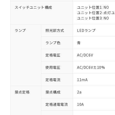
対応済み：EU
スイッチユニット構成
ユニット位置1: NO
対応予定：EU R
ユニット位置2: 点灯
対応予定なし：EU
ユニット位置3: NO
調査・確認中：EU
ご利用条件
非該当品：ライセ
※1 中国RoHS
ランプ
照光部方式
LEDランプ
仕入先様の事情に
があります。
以下の条件をお読
「○」：最大均質
ランプ色
青
「×」：最大均質
本サービスは
当社は、これ
*EU RoHS指令（10物
「－」：未確認で
鉛(Pb) 1000ppm以下、
くものです。
う）を輸出ま
定格電圧
AC/DC6V
記
説明
六価クロム(Cr(Ⅵ)) 1
当社制御機器
などの必要な
フタル酸ビス(2-エチルヘ
号
*中国RoHS10物質の基準値 
ル（DBP） 1000ppm
在庫状況およ
当社は規制貨
Pb(鉛) :1000ppm、 Hg
但し、RoHS指令で産
使用電圧
AC/DC6V±10%
のであり、閲
ます。
Cr(Ⅵ)(六価クロム) : 
フタル酸エステル類の４
○
一定数以
DBP(フタル酸ジブチル) :
い。
当社は貴社製
DEHP(フタル酸ビス(2-エ
正式な納期状
定格電流
11mA
置等に一切使
当社販売員に
※2 対応予定月
△
一定数に
当社は、貴社
オムロン制御
また当社は、
※2 環境保護使
接点定格
接点構成
2a
在庫状況およ
部品在庫の切り替
たしません。
－
在庫なし
す。
「ｅ」：有害物質
機器販売
定格通電電流
10A
マイパーツ機
「10」：通常の
ている必要が
味します。