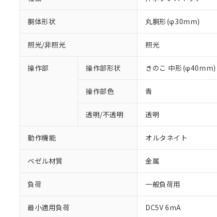
胴体形状
丸胴形(φ30mm)
照光/非照光
照光
操作部
操作部形状
きのこ 中形(φ40mm)
操作部色
青
透明/不透明
透明
動作機能
オルタネイト
ベゼル材質
金属
負荷
一般負荷用
※1 対応状況
最小適用負荷
DC5V 6mA