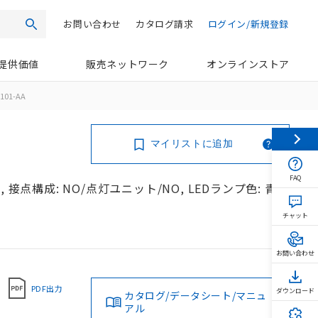
お問い合わせ
カタログ請求
ログイン/新規登録
検索
提供価値
販売ネットワーク
オンラインストア
101-AA
マイリストに追加
FAQ
接点構成: NO/点灯ユニット/NO, LEDランプ色: 青,
チャット
お問い合わせ
PDF出力
ダウンロード
カタログ/データシート/マニュ
アル