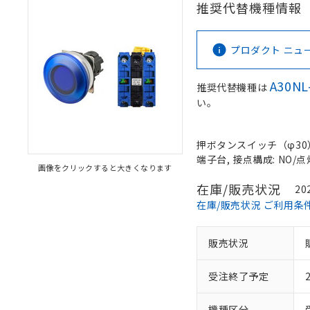
推奨代替機種情報
プロダクト ニュース 
A30NL
推奨代替機種は
い。
押ボタンスイッチ（φ30）,
端子台, 接点構成: NO/点
画像をクリックすると大きくなります
在庫/販売状況
20
在庫/販売状況 ご利用条
販売状況
受注終了予定
機種区分