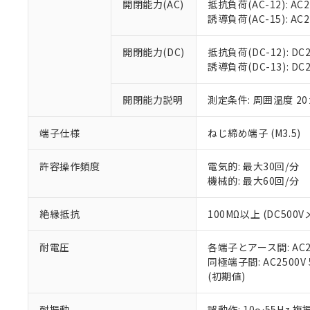
空
受注生産
開閉能力(AC)
抵抗負荷(AC-12): AC24
お客様が当ウ
※3 非含有証明
「－」：未確認で
白
誘導負荷(AC-15): AC24V
が、当社の製
さい。
下記の非含有証明
※当社の共同
開閉能力(DC)
抵抗負荷(DC-12): DC24
いる法人を指
EU RoHS指令（
誘導負荷(DC-13): DC24
51物質の非含有証
※本証明書は発行
開閉能力説明
測定条件: 周囲温度 2
また、RoHS指
混在することから
端子仕様
ねじ締め端子 (M3.5)
既に当社にて対応
り割愛しておりま
許容操作頻度
電気的: 最大30回/分
機械的: 最大60回/分
絶縁抵抗
100MΩ以上 (DC5
耐電圧
各端子とアース間: AC250
同極端子間: AC2500V
(初期値)
耐振動
誤動作: 10～55Hz 複