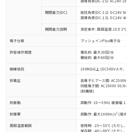
仕入先様の事情により、非含有部品として
誘導負荷(AC-15): AC24V 10A/AC
本サービスの対象外となる商品もある
基準値を超えていることを示します。
いたものが、含有品と判明した場合などや
当社は、これら貴社製品のうち、外国
ことをご了承ください。
「－」：未確認です。当社販売部門へお問
むを得ず変更することがあります。
開閉能力(DC)
抵抗負荷(DC-12): DC24V 8A/DC
為替および外国貿易法に定める商品
在庫状況および標準価格照会結果は、
い合わせください。
誘導負荷(DC-13): DC24V 4A/DC
（以下｢規制貨物等」という）を輸出
記載している更新日時点での社内デー
*EU RoHS指令（10物質）：
または国外への提供する場合は、日本
記
タに基づき作成されるものであり、閲
説明
開閉能力説明
測定条件: 周囲温度 20±2℃、
鉛(Pb) 1000ppm以下、 水銀(Hg) 1000ppm以下、 カド
*中国RoHS10物質の基準値 (GB/T26572)：
国政府の輸出許可(または役務取引許
号
覧された時点での実際の在庫および標
ミウム(Cd) 100ppm以下、
Pb(鉛) :1000ppm、 Hg(水銀) : 1000ppm、 Cd(カドミウ
可)を取得するなどの必要な手続きを
六価クロム(Cr(Ⅵ)) 1000ppm以下、ポリ臭化ビフェニル
ム) : 100ppm、
準価格とは異なる場合があることをご
端子仕様
プッシュインPlus端子台
類(PBB) 1000ppm以下、ポリ臭化ジフェニルエーテル類
Cr(Ⅵ)(六価クロム) : 1000ppm、 PBBs(ポリ臭化ビフェ
とります。
了承ください。
(PBDE) 1000ppm以下、フタル酸ビス(2-エチルヘキシ
○
一定数以上の在庫あり
ニル類) : 1000ppm、 PBDEs(ポリ臭化ジフェニルエーテ
当社は規制貨物を破棄する場合は、完
ル) (DEHP)(別名：DOP) 1000ppm以下、フタル酸ブチ
許容操作頻度
電気的: 最大30回/分
正式な納期状況および標準価格はお客
ル類) : 1000ppm、
ルベンジル（BBP） 1000ppm以下、フタル酸ジブチル
全に破砕するなど、違法に輸出されな
DBP(フタル酸ジブチル) : 1000ppm、 DIBP(フタル酸ジ
機械的: 最大60回/分
様のお取引先、またはお客様担当のオ
（DBP） 1000ppm以下、フタル酸ジイソブチル
イソブチル) : 1000ppm、 BBP(フタル酸ブチルベンジ
△
一定数には満たないが在庫あり
いよう必要な手段を講じます。
ムロン制御機器販売店・当社販売員に
(DIBP) 1000ppm以下
ル) : 1000ppm、
絶縁抵抗
100MΩ以上 (DC500Vメガ、
当社は貴社製品を、核兵器、ミサイ
但し、RoHS指令で産業用監視および制御機器に対する
DEHP(フタル酸ビス(2-エチルヘキシル)) : 1000ppm
ご相談ください。
適用除外項目は除く。
ル、化学兵器、生物兵器またはその他
－
在庫なし(最新の在庫状況につ
オムロン制御機器販売店や当社販売拠
フタル酸エステル類の４物質については閾値を超える意
耐電圧
各端子とアース間: AC2500V 50/
武器並びにこれらの製造装置等に一切
いては、お客様のお取引先、ま
図的な使用がないことを確認しています。
点は「
販売ネットワーク
」をご確認
同極端子間: AC2500V 50/60
※2 環境保護使用期限
使用いたしません。
たはお客様担当のオムロン制御
ください。
(初期値)
当社は、貴社製品を第三者に販売する
機器販売店・当社販売員にご確
在庫状況および標準価格結果を当社の
※2 対応予定月
「ｅ」：有害物質（10物質）のすべてが基
場合は、上記1、2および3の内容を当
認ください)
事前の承諾なく第三者に漏洩または開
耐振動
誤動作: 10～55Hz 複振幅 1.
準値以下であることを示します。
該第三者に通知します。また当社は、
示しないようお願いします。
部品在庫の切り替え状況などにより、予定
「10」：通常の使用状況下において有害物
販売先および販売に係わる関係者が違
2
耐衝撃
誤動作: 最大1000m/s
(接点開
マイパーツ機能（部品リスト作成サー
空
受注生産機種、また在庫状況の
月が前後することがあります。
質が外部に漏えいし、環境に深刻な影響を
法に輸出するおそれがある場合は、取
ビス）をご利用いただくには、I-Web
白
情報を公開していない機種
及ぼさない年数を意味します。
り引きをいたしません。
周囲温度範囲
使用時: -25～55℃ (ただし
メンバーズにご登録されている必要が
「－」：未確認です。当社販売部門へお問
保存時: -40～80℃ (ただし