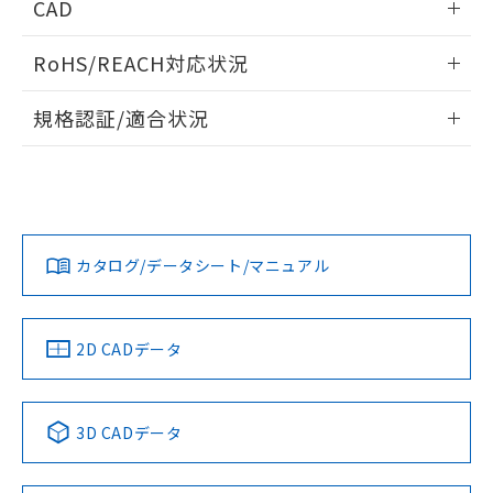
CAD
ログイン/会員登録いただくと、CADデータをダウンロー
RoHS/REACH対応状況
ドすることができます。
情報更新：2026/7/29
規格認証/適合状況
ログイン/会員登録
EU RoHS
注意事項・凡例
A30NL-MGM-TYA-P202-YAについての規格認証/適合状況に
ついては、「カスタマーサポートセンタ お客様相談室」また
は貴社担当オムロン営業員または販売店にお問い合わせくだ
対応状況
対応予定月
※1
※2
さい。
ダウンロードデータをご利用いただく前に、以下を必ずお読
みください。
カタログ/データシート/マニュアル
対応済み
ソフトウェアの使用条件
お問い合わせ
中国 RoHS
注意事項・凡例
2D CADデータ
中国 RoHS表
※1 ※2
3D CADデータ
Pb
Hg
Cd
Cr(VI)