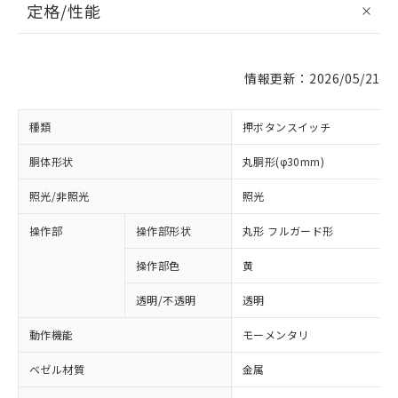
定格/性能
情報更新：2026/05/21
種類
押ボタンスイッチ
胴体形状
丸胴形(φ30mm)
照光/非照光
照光
操作部
操作部形状
丸形 フルガード形
操作部色
黄
透明/不透明
透明
動作機能
モーメンタリ
ベゼル材質
金属