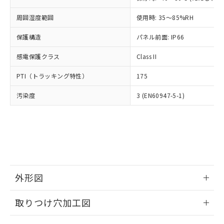
あります。
い合わせください。
お客様が当ウェブサイト上で当社にご
周囲湿度範囲
使用時: 35～85%RH
※3 非含有証明書ダウンロード
登録された部品リストについて、当社
および当社の共同利用者が、当社の製
保護構造
パネル前面: IP66
下記の非含有証明書をダウンロードするこ
品・サービスに関するお客様との取
とができます。
合意する
キャンセル
引・商談に必要な範囲で利用すること
感電保護クラス
Class II
をご了承ください。
EU RoHS指令（10物質）の非含有証明書
※当社の共同利用者とは、
"個人情報
PTI（トラッキング特性）
175
51物質の非含有証明書（当社基準）
の共同利用に関して"
の「1.共同利
※本証明書は発行日時点で非含有を証明す
汚染度
3 (EN60947-5-1)
用者の範囲」に記載されている法人を
るもので、過去に遡って非含有を証明する
指します。
ものではありません。
また、RoHS指令のフタル酸エステル類４
物質の対応では、対応完了までの期間は出
荷製品に未対応品が混在することから備考
欄に対応日を記載しておりました。
既に当社にて対応品への在庫切替を完了
外形図
していることから、特段のことがない限
り、2022年1月12日より割愛しておりま
情報更新：2026/05/21
す。
取りつけ穴加工図
情報更新：2026/05/21