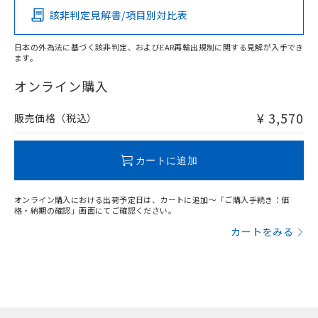
該非判定見解書/項目別対比表
X
O
O
O
日本の外為法に基づく該非判定、およびEAR再輸出規制に関する見解が入手でき
ます。
"対応済み"や非含有の記載がされた商品であっても、流通
在庫等で未対応品が混在する可能性があります。
オンライン購入
非含有品が必要な際は、弊社営業部門もしくは販売店へお
問い合わせください。
¥ 3,570
販売価格（税込）
この製品のRoHS/REACH対応状況ページへ
カートに追加
オンライン購入における出荷予定日は、カートに追加～「ご購入手続き：価
格・納期の確認」画面にてご確認ください。
カートをみる