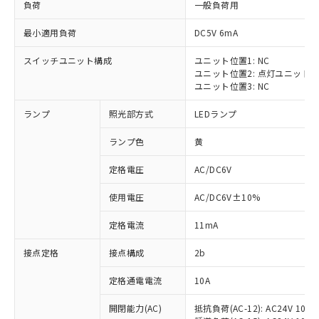
負荷
一般負荷用
最小適用負荷
DC5V 6mA
スイッチユニット構成
ユニット位置1: NC
ユニット位置2: 点灯ユニット
※1 対応状況
ユニット位置3: NC
対応済み：EU RoHS指令（10物質）の
ランプ
照光部方式
LEDランプ
非含有に対応した製品が提供可能な商品で
す。
ランプ色
黄
対応予定：EU RoHS指令（10物質）の非含
ご利用条件
有に対応した製品に切り替える予定のある
定格電圧
AC/DC6V
商品です。
使用電圧
AC/DC6V±10%
対応予定なし：EU RoHS指令（10物質）の
以下の条件をお読みいただき、同意のうえ
非含有に非対応の商品で、対応品を出す予
ご利用ください。
定格電流
11mA
定はありません。
調査・確認中：EU RoHS指令（10物質）の
本サービスは、当社制御機器事業取扱
接点定格
接点構成
2b
※1 中国RoHS○×表
非含有の対応状況を調査中または確認中の
商品の当社在庫状況および標準価格
商品です。
定格通電電流
10A
(税抜)を提供させていただくもので
「○」：最大均質材料含有率が中国RoHSの
非該当品：ライセンス料など無形物で、有
す。
基準値以下であることを示します。
害物質有無と関係のない商品です。
開閉能力(AC)
抵抗負荷(AC-12): AC24V 10A/A
当社制御機器事業取扱商品の中には、
「×」：最大均質材料含有率が中国RoHSの