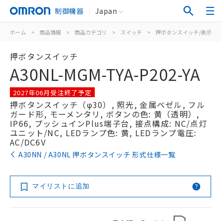
制御機器
Japan
ホーム
>
商品情報
>
商品カテゴリ
>
スイッチ
>
押ボタンスイッチ/表示灯
押ボタンスイッチ
A30NL-MGM-TYA-P202-YA
2027年06月受注終了予定
押ボタンスイッチ（φ30）, 照光, 金属ベゼル, フル
ガード形, モーメンタリ, ボタンの色: 黄（透明）,
IP66, プッシュインPlus端子台, 接点構成: NC/点灯
ユニット/NC, LEDランプ色: 黄, LEDランプ電圧:
AC/DC6V
A30NN / A30NL 押ボタンスイッチ 形式仕様一覧
マイリストに追加