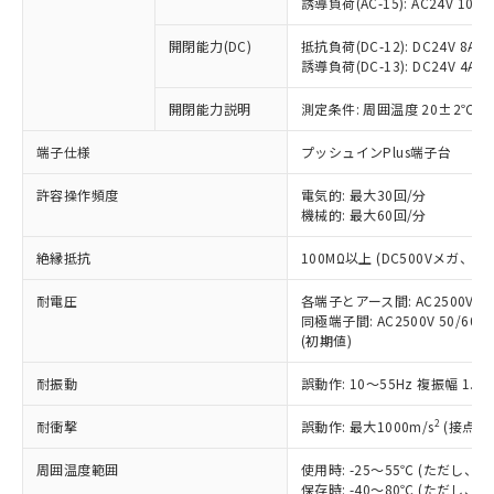
誘導負荷(AC-15): AC24V 10A/AC
本サービスは、当社制御機器事業取扱
※1 中国RoHS○×表
非含有の対応状況を調査中または確認中の
商品の当社在庫状況および標準価格
商品です。
開閉能力(DC)
抵抗負荷(DC-12): DC24V 8A/DC
(税抜)を提供させていただくもので
「○」：最大均質材料含有率が中国RoHSの
非該当品：ライセンス料など無形物で、有
誘導負荷(DC-13): DC24V 4A/DC
す。
基準値以下であることを示します。
害物質有無と関係のない商品です。
当社制御機器事業取扱商品の中には、
「×」：最大均質材料含有率が中国RoHSの
開閉能力説明
測定条件: 周囲温度 20±2℃、
仕入先様の事情により、非含有部品として
本サービスの対象外となる商品もある
基準値を超えていることを示します。
いたものが、含有品と判明した場合などや
当社は、これら貴社製品のうち、外国
ことをご了承ください。
端子仕様
プッシュインPlus端子台
「－」：未確認です。当社販売部門へお問
むを得ず変更することがあります。
為替および外国貿易法に定める商品
在庫状況および標準価格照会結果は、
い合わせください。
（以下｢規制貨物等」という）を輸出
記載している更新日時点での社内デー
許容操作頻度
電気的: 最大30回/分
*EU RoHS指令（10物質）：
または国外への提供する場合は、日本
機械的: 最大60回/分
記
タに基づき作成されるものであり、閲
説明
鉛(Pb) 1000ppm以下、 水銀(Hg) 1000ppm以下、 カド
*中国RoHS10物質の基準値 (GB/T26572)：
国政府の輸出許可(または役務取引許
号
覧された時点での実際の在庫および標
ミウム(Cd) 100ppm以下、
Pb(鉛) :1000ppm、 Hg(水銀) : 1000ppm、 Cd(カドミウ
可)を取得するなどの必要な手続きを
六価クロム(Cr(Ⅵ)) 1000ppm以下、ポリ臭化ビフェニル
絶縁抵抗
100MΩ以上 (DC500Vメガ、
ム) : 100ppm、
準価格とは異なる場合があることをご
類(PBB) 1000ppm以下、ポリ臭化ジフェニルエーテル類
Cr(Ⅵ)(六価クロム) : 1000ppm、 PBBs(ポリ臭化ビフェ
とります。
了承ください。
(PBDE) 1000ppm以下、フタル酸ビス(2-エチルヘキシ
○
一定数以上の在庫あり
ニル類) : 1000ppm、 PBDEs(ポリ臭化ジフェニルエーテ
耐電圧
各端子とアース間: AC2500V 50/
当社は規制貨物を破棄する場合は、完
ル) (DEHP)(別名：DOP) 1000ppm以下、フタル酸ブチ
正式な納期状況および標準価格はお客
ル類) : 1000ppm、
同極端子間: AC2500V 50/60
ルベンジル（BBP） 1000ppm以下、フタル酸ジブチル
全に破砕するなど、違法に輸出されな
DBP(フタル酸ジブチル) : 1000ppm、 DIBP(フタル酸ジ
様のお取引先、またはお客様担当のオ
（DBP） 1000ppm以下、フタル酸ジイソブチル
(初期値)
イソブチル) : 1000ppm、 BBP(フタル酸ブチルベンジ
△
一定数には満たないが在庫あり
いよう必要な手段を講じます。
ムロン制御機器販売店・当社販売員に
(DIBP) 1000ppm以下
ル) : 1000ppm、
当社は貴社製品を、核兵器、ミサイ
但し、RoHS指令で産業用監視および制御機器に対する
DEHP(フタル酸ビス(2-エチルヘキシル)) : 1000ppm
ご相談ください。
耐振動
誤動作: 10～55Hz 複振幅 1.
適用除外項目は除く。
ル、化学兵器、生物兵器またはその他
－
在庫なし(最新の在庫状況につ
オムロン制御機器販売店や当社販売拠
フタル酸エステル類の４物質については閾値を超える意
武器並びにこれらの製造装置等に一切
いては、お客様のお取引先、ま
図的な使用がないことを確認しています。
点は「
販売ネットワーク
」をご確認
2
耐衝撃
誤動作: 最大1000m/s
(接点開
※2 環境保護使用期限
使用いたしません。
たはお客様担当のオムロン制御
ください。
当社は、貴社製品を第三者に販売する
機器販売店・当社販売員にご確
周囲温度範囲
使用時: -25～55℃ (ただし
在庫状況および標準価格結果を当社の
※2 対応予定月
「ｅ」：有害物質（10物質）のすべてが基
場合は、上記1、2および3の内容を当
保存時: -40～80℃ (ただし
認ください)