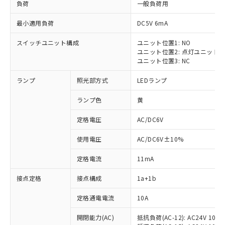
負荷
一般負荷用
最小適用負荷
DC5V 6mA
スイッチユニット構成
ユニット位置1: NO
ユニット位置2: 点灯ユニット
ユニット位置3: NC
ランプ
照光部方式
LEDランプ
ランプ色
黄
※1 対応状況
定格電圧
AC/DC6V
対応済み：EU RoHS指令（10物質）の
非含有に対応した製品が提供可能な商品で
使用電圧
AC/DC6V±10%
す。
定格電流
11mA
対応予定：EU RoHS指令（10物質）の非含
ご利用条件
有に対応した製品に切り替える予定のある
接点定格
接点構成
1a+1b
商品です。
対応予定なし：EU RoHS指令（10物質）の
定格通電電流
10A
以下の条件をお読みいただき、同意のうえ
非含有に非対応の商品で、対応品を出す予
ご利用ください。
定はありません。
開閉能力(AC)
抵抗負荷(AC-12): AC24V 10A/A
調査・確認中：EU RoHS指令（10物質）の