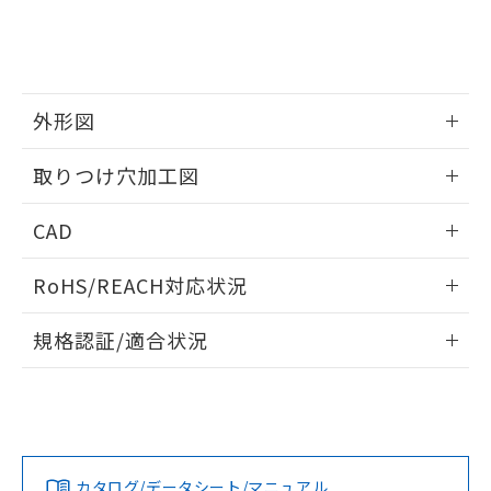
していることから、特段のことがない限
り、2022年1月12日より割愛しておりま
す。
外形図
情報更新：2026/05/21
取りつけ穴加工図
情報更新：2026/05/21
CAD
ログイン/会員登録いただくと、CADデータをダウンロー
RoHS/REACH対応状況
ドすることができます。
情報更新：2026/7/29
規格認証/適合状況
ログイン/会員登録
EU RoHS
注意事項・凡例
A30NL-MGM-TYA-P102-YAについての規格認証/適合状況に
ついては、「カスタマーサポートセンタ お客様相談室」また
は貴社担当オムロン営業員または販売店にお問い合わせくだ
対応状況
対応予定月
※1
※2
さい。
ダウンロードデータをご利用いただく前に、以下を必ずお読
みください。
カタログ/データシート/マニュアル
対応済み