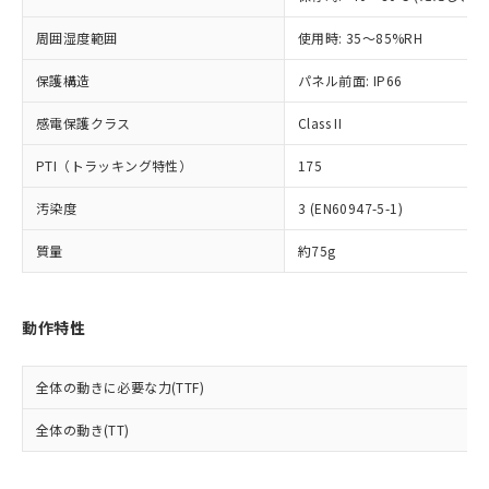
事前の承諾なく第三者に漏洩または開
準値以下であることを示します。
該第三者に通知します。また当社は、
示しないようお願いします。
部品在庫の切り替え状況などにより、予定
「10」：通常の使用状況下において有害物
周囲湿度範囲
使用時: 35～85%RH
販売先および販売に係わる関係者が違
マイパーツ機能（部品リスト作成サー
空
受注生産機種、また在庫状況の
月が前後することがあります。
質が外部に漏えいし、環境に深刻な影響を
法に輸出するおそれがある場合は、取
ビス）をご利用いただくには、I-Web
白
情報を公開していない機種
保護構造
パネル前面: IP66
及ぼさない年数を意味します。
り引きをいたしません。
メンバーズにご登録されている必要が
「－」：未確認です。当社販売部門へお問
あります。
感電保護クラス
Class II
い合わせください。
お客様が当ウェブサイト上で当社にご
※3 非含有証明書ダウンロード
登録された部品リストについて、当社
PTI（トラッキング特性）
175
および当社の共同利用者が、当社の製
下記の非含有証明書をダウンロードするこ
品・サービスに関するお客様との取
汚染度
3 (EN60947-5-1)
とができます。
合意する
キャンセル
引・商談に必要な範囲で利用すること
質量
約75g
をご了承ください。
EU RoHS指令（10物質）の非含有証明書
※当社の共同利用者とは、
"個人情報
51物質の非含有証明書（当社基準）
の共同利用に関して"
の「1.共同利
※本証明書は発行日時点で非含有を証明す
用者の範囲」に記載されている法人を
動作特性
るもので、過去に遡って非含有を証明する
指します。
ものではありません。
また、RoHS指令のフタル酸エステル類４
全体の動きに必要な力(TTF)
物質の対応では、対応完了までの期間は出
荷製品に未対応品が混在することから備考
全体の動き(TT)
欄に対応日を記載しておりました。
既に当社にて対応品への在庫切替を完了