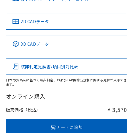
ソフトウェアの使用条件
お問い合わせ
中国 RoHS
注意事項・凡例
2D CADデータ
中国 RoHS表
※1 ※2
3D CADデータ
Pb
Hg
Cd
Cr(VI)
該非判定見解書/項目別対比表
X
O
O
O
日本の外為法に基づく該非判定、およびEAR再輸出規制に関する見解が入手でき
ます。
"対応済み"や非含有の記載がされた商品であっても、流通
在庫等で未対応品が混在する可能性があります。
オンライン購入
非含有品が必要な際は、弊社営業部門もしくは販売店へお
問い合わせください。
¥ 3,570
販売価格（税込）
この製品のRoHS/REACH対応状況ページへ
カートに追加