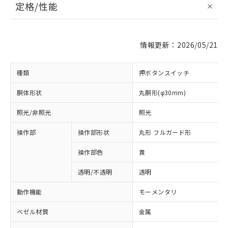
定格/性能
情報更新：2026/05/21
種類
押ボタンスイッチ
胴体形状
丸胴形(φ30mm)
照光/非照光
照光
操作部
操作部形状
丸形 フルガード形
操作部色
黄
透明/不透明
透明
動作機能
モーメンタリ
ベゼル材質
金属