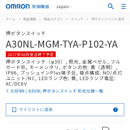
制御機器
Japan
ホーム
>
商品情報
>
商品カテゴリ
>
スイッチ
>
押ボタンスイッチ/表示灯
押ボタンスイッチ
A30NL-MGM-TYA-P102-YA
2027年06月受注終了予定
押ボタンスイッチ（φ30）, 照光, 金属ベゼル, フル
ガード形, モーメンタリ, ボタンの色: 黄（透明）,
IP66, プッシュインPlus端子台, 接点構成: NO/点灯
ユニット/NC, LEDランプ色: 黄, LEDランプ電圧:
AC/DC6V
A30NN / A30NL 押ボタンスイッチ 形式仕様一覧
マイリストに追加