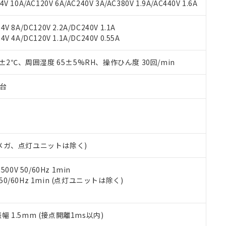
書ダウンロード
す。当社販売部門へお問い合わせください。
 10A/AC120V 6A/AC240V 3A/AC380V 1.9A/AC440V 1.6A
品・サービスに関するお客様との取引・商談に必要な範囲で利用す
合意する
キャンセル
書をダウンロードすることができます。
V 8A/DC120V 2.2A/DC240V 1.1A
利用者とは、
"個人情報の共同利用に関して"
の「1.共同利用者の
V 4A/DC120V 1.1A/DC240V 0.55A
します。
10物質）の非含有証明書
明書（当社基準）
0±2℃、周囲湿度 65±5%RH、操作ひん度 30回/min
日時点で非含有を証明するもので、過去に遡って非含有を証明するも
令のフタル酸エステル類４物質の対応では、対応完了までの期間は出
備考欄に対応日を記載しておりました。
子台
品への在庫切替を完了していることから、特段のことがない限り、20
す。
00Vメガ、点灯ユニットは除く)
0V 50/60Hz 1min
 50/60Hz 1min (点灯ユニットは除く)
振幅 1.5mm (接点開離1ms以内)