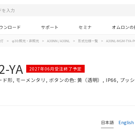
ウンロード
サポート
セミナ
オムロンの
示灯
>
φ30:照光・非照光
>
A30NN / A30NL
>
形式仕様一覧
>
A30NL-MGM-TYA-P
2-YA
2027年06月受注終了予定
形, モーメンタリ, ボタンの色: 黄（透明）, IP66, プッシュ
日本語
English