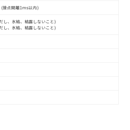
2
(接点開離1ms以内)
 (ただし、氷結、結露しないこと)
 (ただし、氷結、結露しないこと)