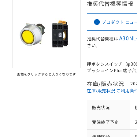
推奨代替機種情報
プロダクト ニュース 
A30NL
推奨代替機種は
さい。
押ボタンスイッチ（φ30）,
プッシュインPlus端子台, 
画像をクリックすると大きくなります
在庫/販売状況
20
在庫/販売状況 ご利用条
販売状況
受注終了予定
機種区分