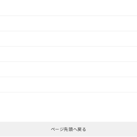
情報更新：2
情報更新：2
ードすることができます。
情報更新：
ログイン/会員登録
合状況については、「カスタマーサポートセンタ お客様相談室」または貴社
みください。
非含有証明書
※3
ページ先頭へ戻る
ダウンロードはこちら