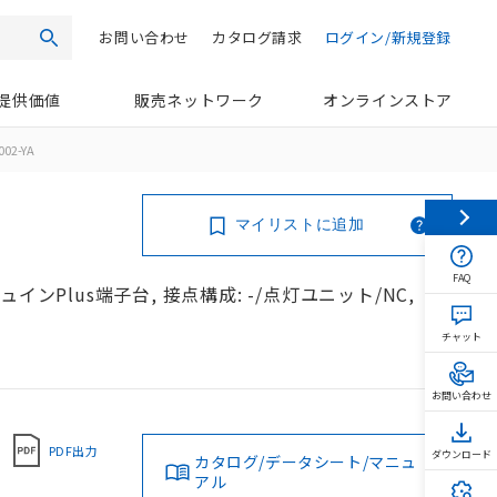
お問い合わせ
カタログ請求
ログイン/新規登録
検索
提供価値
販売ネットワーク
オンラインストア
002-YA
マイリストに追加
FAQ
インPlus端子台, 接点構成: -/点灯ユニット/NC,
チャット
お問い合わせ
PDF出力
ダウンロード
カタログ/データシート/マニュ
アル