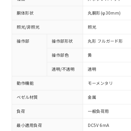
胴体形状
丸胴形(φ30mm)
照光/非照光
照光
操作部
操作部形状
丸形 フルガード形
操作部色
黄
透明/不透明
透明
動作機能
モーメンタリ
ベゼル材質
金属
負荷
一般負荷用
※1 対応状況
最小適用負荷
DC5V 6mA