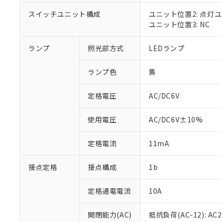
対応済み：EU
対応予定：EU R
スイッチユニット構成
ユニット位置2: 点灯
対応予定なし：EU
ユニット位置3: NC
調査・確認中：EU
ご利用条件
非該当品：ライセ
ランプ
照光部方式
LEDランプ
※1 中国RoHS
仕入先様の事情に
があります。
以下の条件をお読
「○」：最大均質
ランプ色
黄
「×」：最大均質
本サービスは
当社は、これ
*EU RoHS指令（10物
「－」：未確認で
鉛(Pb) 1000ppm以下、
定格電圧
AC/DC6V
くものです。
う）を輸出ま
記
説明
六価クロム(Cr(Ⅵ)) 1
当社制御機器
などの必要な
フタル酸ビス(2-エチルヘ
号
*中国RoHS10物質の基準値 
ル（DBP） 1000ppm
在庫状況およ
当社は規制貨
使用電圧
AC/DC6V±10%
Pb(鉛) :1000ppm、 Hg
但し、RoHS指令で産
のであり、閲
ます。
Cr(Ⅵ)(六価クロム) : 
フタル酸エステル類の４
○
一定数以
DBP(フタル酸ジブチル) :
い。
当社は貴社製
定格電流
11mA
DEHP(フタル酸ビス(2-エ
正式な納期状
置等に一切使
当社販売員に
※2 対応予定月
△
一定数に
当社は、貴社
接点定格
接点構成
1b
オムロン制御
また当社は、
※2 環境保護使
在庫状況およ
部品在庫の切り替
たしません。
－
在庫なし
す。
定格通電電流
10A
「ｅ」：有害物質
機器販売
マイパーツ機
「10」：通常の
ている必要が
味します。
開閉能力(AC)
抵抗負荷(AC-12): AC24
空
受注生産
お客様が当ウ