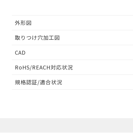
外形図
取りつけ穴加工図
CAD
ログイン/会員登録いただくと、CADデータをダウンロ
RoHS/REACH対応状況
規格認証/適合状況
EU RoHS
注意事項・凡例
A30NL-MGM-TYA-P002-YAについての規格認証/適
業員または販売店にお問い合わせください。
ダウンロードデータをご利用いただく前に、以下を必ずお読
対応状況
対応予定月
※1
※2
ソフトウェアの使用条件
対応済み