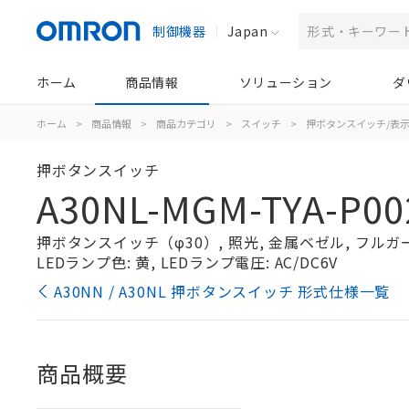
制御機器
Japan
ホーム
商品情報
ソリューション
ダ
ホーム
>
商品情報
>
商品カテゴリ
>
スイッチ
>
押ボタンスイッチ/表
押ボタンスイッチ
A30NL-MGM-TYA-P00
押ボタンスイッチ（φ30）, 照光, 金属ベゼル, フルガード
LEDランプ色: 黄, LEDランプ電圧: AC/DC6V
A30NN / A30NL 押ボタンスイッチ 形式仕様一覧
商品概要