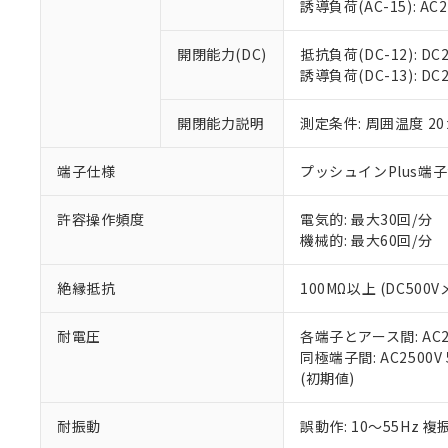
※3 非含有証明
「－」：未確認で
誘導負荷(AC-15): AC24V
白
が、当社の製
さい。
下記の非含有証明
開閉能力(DC)
抵抗負荷(DC-12): DC24
※当社の共同
誘導負荷(DC-13): DC24
いる法人を指
EU RoHS指令（
51物質の非含有証
開閉能力説明
測定条件: 周囲温度 2
※本証明書は発行
また、RoHS指
混在することから
端子仕様
プッシュインPlus端
既に当社にて対応
り割愛しておりま
許容操作頻度
電気的: 最大30回/分
機械的: 最大60回/分
絶縁抵抗
100MΩ以上 (DC5
耐電圧
各端子とアース間: AC250
同極端子間: AC2500V
(初期値)
耐振動
誤動作: 10～55Hz 複