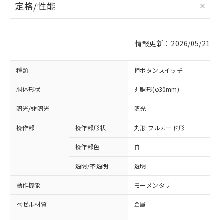
定格/性能
情報更新：2026/05/21
種類
押ボタンスイッチ
胴体形状
丸胴形(φ30mm)
照光/非照光
照光
操作部
操作部形状
丸形 フルガード形
操作部色
白
透明/不透明
透明
動作機能
モーメンタリ
ベゼル材質
金属