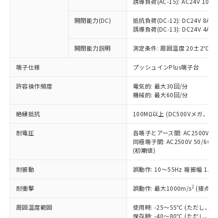
仕入先様の事情により、非含有部品として
誘導負荷(AC-15): AC24V 10A/AC
本サービスの対象外となる商品もある
基準値を超えていることを示します。
いたものが、含有品と判明した場合などや
当社は、これら貴社製品のうち、外国
ことをご了承ください。
「－」：未確認です。当社販売部門へお問
むを得ず変更することがあります。
開閉能力(DC)
抵抗負荷(DC-12): DC24V 8A/DC
為替および外国貿易法に定める商品
在庫状況および標準価格照会結果は、
い合わせください。
誘導負荷(DC-13): DC24V 4A/DC
（以下｢規制貨物等」という）を輸出
記載している更新日時点での社内デー
*EU RoHS指令（10物質）：
または国外への提供する場合は、日本
記
タに基づき作成されるものであり、閲
説明
開閉能力説明
測定条件: 周囲温度 20±2℃、
鉛(Pb) 1000ppm以下、 水銀(Hg) 1000ppm以下、 カド
*中国RoHS10物質の基準値 (GB/T26572)：
国政府の輸出許可(または役務取引許
号
覧された時点での実際の在庫および標
ミウム(Cd) 100ppm以下、
Pb(鉛) :1000ppm、 Hg(水銀) : 1000ppm、 Cd(カドミウ
可)を取得するなどの必要な手続きを
六価クロム(Cr(Ⅵ)) 1000ppm以下、ポリ臭化ビフェニル
ム) : 100ppm、
準価格とは異なる場合があることをご
端子仕様
プッシュインPlus端子台
類(PBB) 1000ppm以下、ポリ臭化ジフェニルエーテル類
Cr(Ⅵ)(六価クロム) : 1000ppm、 PBBs(ポリ臭化ビフェ
とります。
了承ください。
(PBDE) 1000ppm以下、フタル酸ビス(2-エチルヘキシ
○
一定数以上の在庫あり
ニル類) : 1000ppm、 PBDEs(ポリ臭化ジフェニルエーテ
当社は規制貨物を破棄する場合は、完
ル) (DEHP)(別名：DOP) 1000ppm以下、フタル酸ブチ
許容操作頻度
電気的: 最大30回/分
正式な納期状況および標準価格はお客
ル類) : 1000ppm、
ルベンジル（BBP） 1000ppm以下、フタル酸ジブチル
全に破砕するなど、違法に輸出されな
DBP(フタル酸ジブチル) : 1000ppm、 DIBP(フタル酸ジ
機械的: 最大60回/分
様のお取引先、またはお客様担当のオ
（DBP） 1000ppm以下、フタル酸ジイソブチル
イソブチル) : 1000ppm、 BBP(フタル酸ブチルベンジ
△
一定数には満たないが在庫あり
いよう必要な手段を講じます。
ムロン制御機器販売店・当社販売員に
(DIBP) 1000ppm以下
ル) : 1000ppm、
絶縁抵抗
100MΩ以上 (DC500Vメガ、
当社は貴社製品を、核兵器、ミサイ
但し、RoHS指令で産業用監視および制御機器に対する
DEHP(フタル酸ビス(2-エチルヘキシル)) : 1000ppm
ご相談ください。
適用除外項目は除く。
ル、化学兵器、生物兵器またはその他
－
在庫なし(最新の在庫状況につ
オムロン制御機器販売店や当社販売拠
フタル酸エステル類の４物質については閾値を超える意
耐電圧
各端子とアース間: AC2500V 50/
武器並びにこれらの製造装置等に一切
いては、お客様のお取引先、ま
図的な使用がないことを確認しています。
点は「
販売ネットワーク
」をご確認
同極端子間: AC2500V 50/60
※2 環境保護使用期限
使用いたしません。
たはお客様担当のオムロン制御
ください。
(初期値)
当社は、貴社製品を第三者に販売する
機器販売店・当社販売員にご確
在庫状況および標準価格結果を当社の
※2 対応予定月
「ｅ」：有害物質（10物質）のすべてが基
場合は、上記1、2および3の内容を当
認ください)
事前の承諾なく第三者に漏洩または開
耐振動
誤動作: 10～55Hz 複振幅 1.
準値以下であることを示します。
該第三者に通知します。また当社は、
示しないようお願いします。
部品在庫の切り替え状況などにより、予定
「10」：通常の使用状況下において有害物
販売先および販売に係わる関係者が違
2
耐衝撃
誤動作: 最大1000m/s
(接点開
マイパーツ機能（部品リスト作成サー
空
受注生産機種、また在庫状況の
月が前後することがあります。
質が外部に漏えいし、環境に深刻な影響を
法に輸出するおそれがある場合は、取
ビス）をご利用いただくには、I-Web
白
情報を公開していない機種
及ぼさない年数を意味します。
り引きをいたしません。
周囲温度範囲
使用時: -25～55℃ (ただし
メンバーズにご登録されている必要が
「－」：未確認です。当社販売部門へお問
保存時: -40～80℃ (ただし