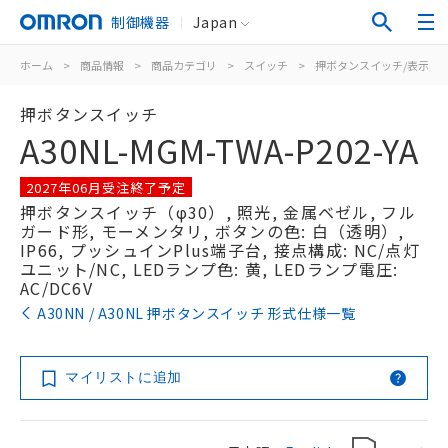
制御機器
Japan
ホーム
>
商品情報
>
商品カテゴリ
>
スイッチ
>
押ボタンスイッチ/表示灯
押ボタンスイッチ
A30NL-MGM-TWA-P202-YA
2027年06月受注終了予定
押ボタンスイッチ（φ30）, 照光, 金属ベゼル, フル
ガード形, モーメンタリ, ボタンの色: 白（透明）,
IP66, プッシュインPlus端子台, 接点構成: NC/点灯
ユニット/NC, LEDランプ色: 黄, LEDランプ電圧:
AC/DC6V
A30NN / A30NL 押ボタンスイッチ 形式仕様一覧
マイリストに追加