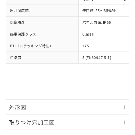
あります。
い合わせください。
お客様が当ウェブサイト上で当社にご
周囲湿度範囲
使用時: 35～85%RH
※3 非含有証明書ダウンロード
登録された部品リストについて、当社
および当社の共同利用者が、当社の製
保護構造
パネル前面: IP66
下記の非含有証明書をダウンロードするこ
品・サービスに関するお客様との取
とができます。
合意する
キャンセル
引・商談に必要な範囲で利用すること
感電保護クラス
Class II
をご了承ください。
EU RoHS指令（10物質）の非含有証明書
※当社の共同利用者とは、
"個人情報
PTI（トラッキング特性）
175
51物質の非含有証明書（当社基準）
の共同利用に関して"
の「1.共同利
※本証明書は発行日時点で非含有を証明す
汚染度
3 (EN60947-5-1)
用者の範囲」に記載されている法人を
るもので、過去に遡って非含有を証明する
指します。
ものではありません。
また、RoHS指令のフタル酸エステル類４
物質の対応では、対応完了までの期間は出
荷製品に未対応品が混在することから備考
欄に対応日を記載しておりました。
既に当社にて対応品への在庫切替を完了
外形図
していることから、特段のことがない限
り、2022年1月12日より割愛しておりま
情報更新：2026/05/21
す。
取りつけ穴加工図
情報更新：2026/05/21