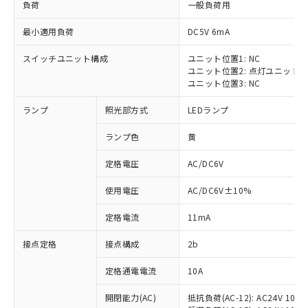
負荷
一般負荷用
最小適用負荷
DC5V 6mA
スイッチユニット構成
ユニット位置1: NC
ユニット位置2: 点灯ユニット
※1 対応状況
ユニット位置3: NC
対応済み：EU RoHS指令（10物質）の
ランプ
照光部方式
LEDランプ
非含有に対応した製品が提供可能な商品で
す。
ランプ色
黄
対応予定：EU RoHS指令（10物質）の非含
ご利用条件
有に対応した製品に切り替える予定のある
定格電圧
AC/DC6V
商品です。
使用電圧
AC/DC6V±10%
対応予定なし：EU RoHS指令（10物質）の
以下の条件をお読みいただき、同意のうえ
非含有に非対応の商品で、対応品を出す予
ご利用ください。
定格電流
11mA
定はありません。
調査・確認中：EU RoHS指令（10物質）の
本サービスは、当社制御機器事業取扱
接点定格
接点構成
2b
※1 中国RoHS○×表
非含有の対応状況を調査中または確認中の
商品の当社在庫状況および標準価格
商品です。
定格通電電流
10A
(税抜)を提供させていただくもので
「○」：最大均質材料含有率が中国RoHSの
非該当品：ライセンス料など無形物で、有
す。
基準値以下であることを示します。
害物質有無と関係のない商品です。
開閉能力(AC)
抵抗負荷(AC-12): AC24V 10A/A
当社制御機器事業取扱商品の中には、
「×」：最大均質材料含有率が中国RoHSの