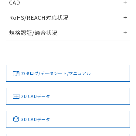
CAD
ログイン/会員登録いただくと、CADデータをダウンロー
RoHS/REACH対応状況
ドすることができます。
情報更新：2026/7/29
規格認証/適合状況
ログイン/会員登録
EU RoHS
注意事項・凡例
A30NL-MGM-TWA-P202-YAについての規格認証/適合状況に
ついては、「カスタマーサポートセンタ お客様相談室」また
は貴社担当オムロン営業員または販売店にお問い合わせくだ
対応状況
対応予定月
※1
※2
さい。
ダウンロードデータをご利用いただく前に、以下を必ずお読
みください。
カタログ/データシート/マニュアル
対応済み
ソフトウェアの使用条件
お問い合わせ
中国 RoHS
注意事項・凡例
2D CADデータ
中国 RoHS表
※1 ※2
3D CADデータ
Pb
Hg
Cd
Cr(VI)