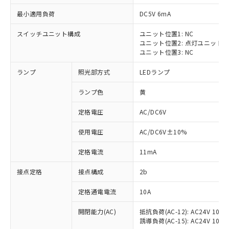
最小適用負荷
DC5V 6mA
スイッチユニット構成
ユニット位置1: NC
ユニット位置2: 点灯ユニット
※1 対応状況
ユニット位置3: NC
ランプ
照光部方式
LEDランプ
対応済み：EU RoHS指令（10物質）の
非含有に対応した製品が提供可能な商品で
ランプ色
黄
す。
対応予定：EU RoHS指令（10物質）の非含
定格電圧
AC/DC6V
ご利用条件
有に対応した製品に切り替える予定のある
商品です。
使用電圧
AC/DC6V±10%
対応予定なし：EU RoHS指令（10物質）の
以下の条件をお読みいただき、同意のうえ
非含有に非対応の商品で、対応品を出す予
定格電流
11mA
ご利用ください。
定はありません。
調査・確認中：EU RoHS指令（10物質）の
接点定格
接点構成
2b
本サービスは、当社制御機器事業取扱
※1 中国RoHS○×表
非含有の対応状況を調査中または確認中の
商品の当社在庫状況および標準価格
定格通電電流
10A
商品です。
(税抜)を提供させていただくもので
「○」：最大均質材料含有率が中国RoHSの
非該当品：ライセンス料など無形物で、有
す。
開閉能力(AC)
抵抗負荷(AC-12): AC24V 10A/A
基準値以下であることを示します。
害物質有無と関係のない商品です。
当社制御機器事業取扱商品の中には、
誘導負荷(AC-15): AC24V 10A/AC
「×」：最大均質材料含有率が中国RoHSの
仕入先様の事情により、非含有部品として