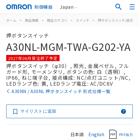
制御機器
Japan
ホーム
>
商品情報
>
商品カテゴリ
>
スイッチ
>
押ボタンスイッチ/表示灯
押ボタンスイッチ
A30NL-MGM-TWA-G202-YA
2027年06月受注終了予定
押ボタンスイッチ（φ30）, 照光, 金属ベゼル, フル
ガード形, モーメンタリ, ボタンの色: 白（透明）,
IP66, ねじ端子台, 接点構成: NC/点灯ユニット/NC,
LEDランプ色: 黄, LEDランプ電圧: AC/DC6V
A30NN / A30NL 押ボタンスイッチ 形式仕様一覧
マイリストに追加
日本語
English
PDF出力