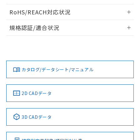
ログイン/会員登録いただくと、CADデータをダウンロー
RoHS/REACH対応状況
ドすることができます。
情報更新：2026/7/29
規格認証/適合状況
ログイン/会員登録
EU RoHS
注意事項・凡例
A30NL-MGM-TWA-G202-YAについての規格認証/適合状況に
ついては、「カスタマーサポートセンタ お客様相談室」また
は貴社担当オムロン営業員または販売店にお問い合わせくだ
対応状況
対応予定月
※1
※2
さい。
ダウンロードデータをご利用いただく前に、以下を必ずお読
みください。
カタログ/データシート/マニュアル
対応済み
ソフトウェアの使用条件
お問い合わせ
中国 RoHS
注意事項・凡例
2D CADデータ
中国 RoHS表
※1 ※2
3D CADデータ
Pb
Hg
Cd
Cr(VI)