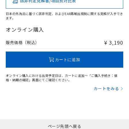
該非判定見解書/項目別対比表
X
O
O
O
日本の外為法に基づく該非判定、およびEAR再輸出規制に関する見解が入手でき
ます。
"対応済み"や非含有の記載がされた商品であっても、流通
在庫等で未対応品が混在する可能性があります。
オンライン購入
非含有品が必要な際は、弊社営業部門もしくは販売店へお
問い合わせください。
¥ 3,190
販売価格（税込）
この製品のRoHS/REACH対応状況ページへ
カートに追加
オンライン購入における出荷予定日は、カートに追加～「ご購入手続き：価
格・納期の確認」画面にてご確認ください。
カートをみる
ページ先頭へ戻る