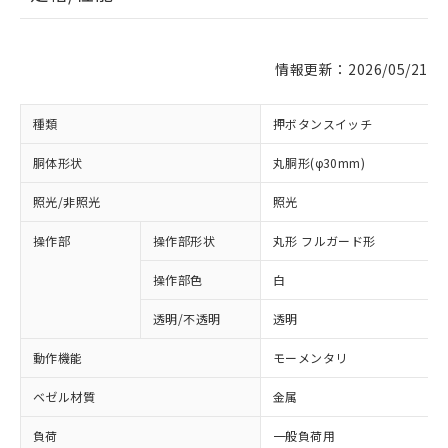
情報更新：2026/05/21
種類
押ボタンスイッチ
胴体形状
丸胴形(φ30mm)
照光/非照光
照光
操作部
操作部形状
丸形 フルガード形
操作部色
白
透明/不透明
透明
動作機能
モーメンタリ
ベゼル材質
金属
負荷
一般負荷用