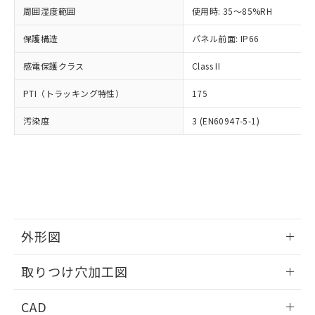
い合わせください。
お客様が当ウェブサイト上で当社にご
周囲湿度範囲
使用時: 35～85%RH
※3 非含有証明書ダウンロード
登録された部品リストについて、当社
保護構造
パネル前面: IP66
および当社の共同利用者が、当社の製
下記の非含有証明書をダウンロードするこ
品・サービスに関するお客様との取
とができます。
感電保護クラス
Class II
合意する
キャンセル
引・商談に必要な範囲で利用すること
をご了承ください。
EU RoHS指令（10物質）の非含有証明書
PTI（トラッキング特性）
175
※当社の共同利用者とは、
"個人情報
51物質の非含有証明書（当社基準）
の共同利用に関して"
の「1.共同利
汚染度
3 (EN60947-5-1)
※本証明書は発行日時点で非含有を証明す
用者の範囲」に記載されている法人を
るもので、過去に遡って非含有を証明する
指します。
ものではありません。
また、RoHS指令のフタル酸エステル類４
物質の対応では、対応完了までの期間は出
荷製品に未対応品が混在することから備考
欄に対応日を記載しておりました。
既に当社にて対応品への在庫切替を完了
外形図
していることから、特段のことがない限
り、2022年1月12日より割愛しておりま
情報更新：2026/05/21
取りつけ穴加工図
す。
情報更新：2026/05/21
CAD