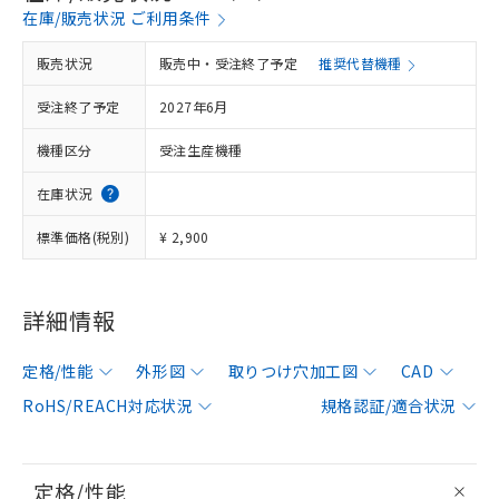
在庫/販売状況 ご利用条件
販売状況
販売中・受注終了予定
推奨代替機種
受注終了予定
2027年6月
機種区分
受注生産機種
在庫状況
標準価格(税別)
¥ 2,900
詳細情報
定格/性能
外形図
取りつけ穴加工図
CAD
RoHS/REACH対応状況
規格認証/適合状況
定格/性能