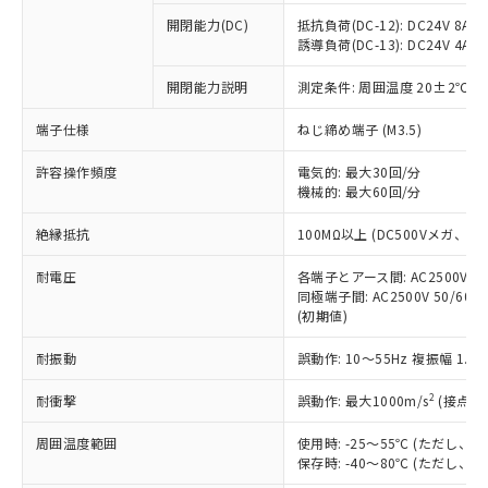
本サービスの対象外となる商品もある
基準値を超えていることを示します。
いたものが、含有品と判明した場合などや
当社は、これら貴社製品のうち、外国
ことをご了承ください。
開閉能力(DC)
抵抗負荷(DC-12): DC24V 8A/DC
「－」：未確認です。当社販売部門へお問
むを得ず変更することがあります。
為替および外国貿易法に定める商品
誘導負荷(DC-13): DC24V 4A/DC
在庫状況および標準価格照会結果は、
い合わせください。
（以下｢規制貨物等」という）を輸出
記載している更新日時点での社内デー
*EU RoHS指令（10物質）：
または国外への提供する場合は、日本
開閉能力説明
測定条件: 周囲温度 20±2℃、
記
タに基づき作成されるものであり、閲
説明
鉛(Pb) 1000ppm以下、 水銀(Hg) 1000ppm以下、 カド
*中国RoHS10物質の基準値 (GB/T26572)：
国政府の輸出許可(または役務取引許
号
覧された時点での実際の在庫および標
ミウム(Cd) 100ppm以下、
Pb(鉛) :1000ppm、 Hg(水銀) : 1000ppm、 Cd(カドミウ
端子仕様
ねじ締め端子 (M3.5)
可)を取得するなどの必要な手続きを
六価クロム(Cr(Ⅵ)) 1000ppm以下、ポリ臭化ビフェニル
ム) : 100ppm、
準価格とは異なる場合があることをご
類(PBB) 1000ppm以下、ポリ臭化ジフェニルエーテル類
Cr(Ⅵ)(六価クロム) : 1000ppm、 PBBs(ポリ臭化ビフェ
とります。
了承ください。
(PBDE) 1000ppm以下、フタル酸ビス(2-エチルヘキシ
○
一定数以上の在庫あり
ニル類) : 1000ppm、 PBDEs(ポリ臭化ジフェニルエーテ
許容操作頻度
電気的: 最大30回/分
当社は規制貨物を破棄する場合は、完
ル) (DEHP)(別名：DOP) 1000ppm以下、フタル酸ブチ
正式な納期状況および標準価格はお客
ル類) : 1000ppm、
機械的: 最大60回/分
ルベンジル（BBP） 1000ppm以下、フタル酸ジブチル
全に破砕するなど、違法に輸出されな
DBP(フタル酸ジブチル) : 1000ppm、 DIBP(フタル酸ジ
様のお取引先、またはお客様担当のオ
（DBP） 1000ppm以下、フタル酸ジイソブチル
イソブチル) : 1000ppm、 BBP(フタル酸ブチルベンジ
△
一定数には満たないが在庫あり
いよう必要な手段を講じます。
ムロン制御機器販売店・当社販売員に
(DIBP) 1000ppm以下
ル) : 1000ppm、
絶縁抵抗
100MΩ以上 (DC500Vメガ、
当社は貴社製品を、核兵器、ミサイ
但し、RoHS指令で産業用監視および制御機器に対する
DEHP(フタル酸ビス(2-エチルヘキシル)) : 1000ppm
ご相談ください。
適用除外項目は除く。
ル、化学兵器、生物兵器またはその他
－
在庫なし(最新の在庫状況につ
オムロン制御機器販売店や当社販売拠
耐電圧
各端子とアース間: AC2500V 50/
フタル酸エステル類の４物質については閾値を超える意
武器並びにこれらの製造装置等に一切
いては、お客様のお取引先、ま
図的な使用がないことを確認しています。
同極端子間: AC2500V 50/60
点は「
販売ネットワーク
」をご確認
※2 環境保護使用期限
使用いたしません。
(初期値)
たはお客様担当のオムロン制御
ください。
当社は、貴社製品を第三者に販売する
機器販売店・当社販売員にご確
在庫状況および標準価格結果を当社の
※2 対応予定月
「ｅ」：有害物質（10物質）のすべてが基
耐振動
誤動作: 10～55Hz 複振幅 1.
場合は、上記1、2および3の内容を当
認ください)
事前の承諾なく第三者に漏洩または開
準値以下であることを示します。
該第三者に通知します。また当社は、
示しないようお願いします。
2
耐衝撃
誤動作: 最大1000m/s
(接点開
部品在庫の切り替え状況などにより、予定
「10」：通常の使用状況下において有害物
販売先および販売に係わる関係者が違
マイパーツ機能（部品リスト作成サー
空
受注生産機種、また在庫状況の
月が前後することがあります。
質が外部に漏えいし、環境に深刻な影響を
法に輸出するおそれがある場合は、取
ビス）をご利用いただくには、I-Web
白
情報を公開していない機種
周囲温度範囲
使用時: -25～55℃ (ただし
及ぼさない年数を意味します。
り引きをいたしません。
メンバーズにご登録されている必要が
保存時: -40～80℃ (ただし
「－」：未確認です。当社販売部門へお問
あります。