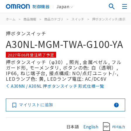
制御機器
Japan
ホーム
>
商品情報
>
商品カテゴリ
>
スイッチ
>
押ボタンスイッチ/表示灯
押ボタンスイッチ
A30NL-MGM-TWA-G100-YA
2027年06月受注終了予定
押ボタンスイッチ（φ30）, 照光, 金属ベゼル, フル
ガード形, モーメンタリ, ボタンの色: 白（透明）,
IP66, ねじ端子台, 接点構成: NO/点灯ユニット/-,
LEDランプ色: 黄, LEDランプ電圧: AC/DC6V
A30NN / A30NL 押ボタンスイッチ 形式仕様一覧
マイリストに追加
日本語
English
PDF出力