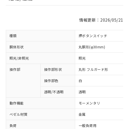
情報更新：2026/05/21
種類
押ボタンスイッチ
胴体形状
丸胴形(φ30mm)
照光/非照光
照光
操作部
操作部形状
丸形 フルガード形
操作部色
白
透明/不透明
透明
動作機能
モーメンタリ
ベゼル材質
金属
負荷
一般負荷用