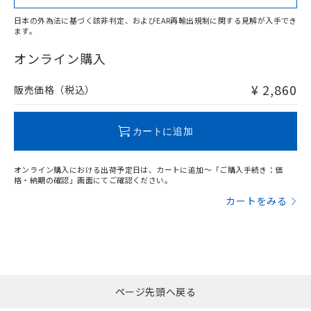
日本の外為法に基づく該非判定、およびEAR再輸出規制に関する見解が入手でき
ます。
"対応済み"や非含有の記載がされた商品であっても、流通
在庫等で未対応品が混在する可能性があります。
オンライン購入
非含有品が必要な際は、弊社営業部門もしくは販売店へお
問い合わせください。
¥ 2,860
販売価格（税込）
この製品のRoHS/REACH対応状況ページへ
カートに追加
オンライン購入における出荷予定日は、カートに追加～「ご購入手続き：価
格・納期の確認」画面にてご確認ください。
カートをみる
ページ先頭へ戻る