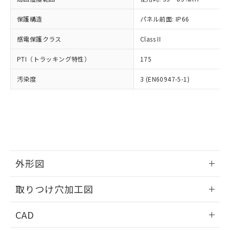
お客様が当ウェブサイト上で当社にご
※3 非含有証明書ダウンロード
登録された部品リストについて、当社
保護構造
パネル前面: IP66
および当社の共同利用者が、当社の製
下記の非含有証明書をダウンロードするこ
品・サービスに関するお客様との取
感電保護クラス
Class II
とができます。
合意する
キャンセル
引・商談に必要な範囲で利用すること
をご了承ください。
PTI（トラッキング特性）
175
EU RoHS指令（10物質）の非含有証明書
※当社の共同利用者とは、
"個人情報
51物質の非含有証明書（当社基準）
の共同利用に関して"
の「1.共同利
汚染度
3 (EN60947-5-1)
※本証明書は発行日時点で非含有を証明す
用者の範囲」に記載されている法人を
るもので、過去に遡って非含有を証明する
指します。
ものではありません。
また、RoHS指令のフタル酸エステル類４
物質の対応では、対応完了までの期間は出
荷製品に未対応品が混在することから備考
欄に対応日を記載しておりました。
既に当社にて対応品への在庫切替を完了
外形図
していることから、特段のことがない限
情報更新：2026/05/21
り、2022年1月12日より割愛しておりま
取りつけ穴加工図
す。
情報更新：2026/05/21
CAD