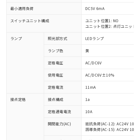
最小適用負荷
DC5V 6mA
スイッチユニット構成
ユニット位置1: NO
ユニット位置2: 点灯ユニット
※1 対応状況
ランプ
照光部方式
LEDランプ
対応済み：EU RoHS指令（10物質）の
非含有に対応した製品が提供可能な商品で
ランプ色
黄
す。
対応予定：EU RoHS指令（10物質）の非含
定格電圧
AC/DC6V
ご利用条件
有に対応した製品に切り替える予定のある
使用電圧
AC/DC6V±10%
商品です。
対応予定なし：EU RoHS指令（10物質）の
以下の条件をお読みいただき、同意のうえ
定格電流
11mA
非含有に非対応の商品で、対応品を出す予
ご利用ください。
定はありません。
接点定格
接点構成
1a
調査・確認中：EU RoHS指令（10物質）の
本サービスは、当社制御機器事業取扱
※1 中国RoHS○×表
非含有の対応状況を調査中または確認中の
商品の当社在庫状況および標準価格
定格通電電流
10A
商品です。
(税抜)を提供させていただくもので
「○」：最大均質材料含有率が中国RoHSの
非該当品：ライセンス料など無形物で、有
開閉能力(AC)
抵抗負荷(AC-12): AC24V 10A/A
す。
基準値以下であることを示します。
害物質有無と関係のない商品です。
誘導負荷(AC-15): AC24V 10A/AC
当社制御機器事業取扱商品の中には、
「×」：最大均質材料含有率が中国RoHSの
仕入先様の事情により、非含有部品として
本サービスの対象外となる商品もある