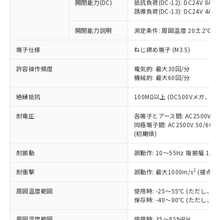
基準値を超えていることを示します。
いたものが、含有品と判明した場合などや
開閉能力(DC)
抵抗負荷(DC-12): DC24V 8A/DC
当社は、これら貴社製品のうち、外国
ことをご了承ください。
「－」：未確認です。当社販売部門へお問
誘導負荷(DC-13): DC24V 4A/DC
むを得ず変更することがあります。
為替および外国貿易法に定める商品
在庫状況および標準価格照会結果は、
い合わせください。
（以下｢規制貨物等」という）を輸出
記載している更新日時点での社内デー
開閉能力説明
測定条件: 周囲温度 20±2℃、
*EU RoHS指令（10物質）：
または国外への提供する場合は、日本
記
タに基づき作成されるものであり、閲
説明
鉛(Pb) 1000ppm以下、 水銀(Hg) 1000ppm以下、 カド
*中国RoHS10物質の基準値 (GB/T26572)：
国政府の輸出許可(または役務取引許
号
覧された時点での実際の在庫および標
ミウム(Cd) 100ppm以下、
Pb(鉛) :1000ppm、 Hg(水銀) : 1000ppm、 Cd(カドミウ
端子仕様
ねじ締め端子 (M3.5)
可)を取得するなどの必要な手続きを
六価クロム(Cr(Ⅵ)) 1000ppm以下、ポリ臭化ビフェニル
ム) : 100ppm、
準価格とは異なる場合があることをご
類(PBB) 1000ppm以下、ポリ臭化ジフェニルエーテル類
Cr(Ⅵ)(六価クロム) : 1000ppm、 PBBs(ポリ臭化ビフェ
とります。
了承ください。
許容操作頻度
電気的: 最大30回/分
(PBDE) 1000ppm以下、フタル酸ビス(2-エチルヘキシ
○
一定数以上の在庫あり
ニル類) : 1000ppm、 PBDEs(ポリ臭化ジフェニルエーテ
当社は規制貨物を破棄する場合は、完
ル) (DEHP)(別名：DOP) 1000ppm以下、フタル酸ブチ
機械的: 最大60回/分
正式な納期状況および標準価格はお客
ル類) : 1000ppm、
ルベンジル（BBP） 1000ppm以下、フタル酸ジブチル
全に破砕するなど、違法に輸出されな
DBP(フタル酸ジブチル) : 1000ppm、 DIBP(フタル酸ジ
様のお取引先、またはお客様担当のオ
（DBP） 1000ppm以下、フタル酸ジイソブチル
イソブチル) : 1000ppm、 BBP(フタル酸ブチルベンジ
△
一定数には満たないが在庫あり
いよう必要な手段を講じます。
絶縁抵抗
100MΩ以上 (DC500Vメガ、
ムロン制御機器販売店・当社販売員に
(DIBP) 1000ppm以下
ル) : 1000ppm、
当社は貴社製品を、核兵器、ミサイ
但し、RoHS指令で産業用監視および制御機器に対する
DEHP(フタル酸ビス(2-エチルヘキシル)) : 1000ppm
ご相談ください。
適用除外項目は除く。
耐電圧
各端子とアース間: AC2500V 50/
ル、化学兵器、生物兵器またはその他
－
在庫なし(最新の在庫状況につ
オムロン制御機器販売店や当社販売拠
フタル酸エステル類の４物質については閾値を超える意
同極端子間: AC2500V 50/60
武器並びにこれらの製造装置等に一切
いては、お客様のお取引先、ま
図的な使用がないことを確認しています。
点は「
販売ネットワーク
」をご確認
(初期値)
※2 環境保護使用期限
使用いたしません。
たはお客様担当のオムロン制御
ください。
当社は、貴社製品を第三者に販売する
機器販売店・当社販売員にご確
在庫状況および標準価格結果を当社の
耐振動
誤動作: 10～55Hz 複振幅 1.
※2 対応予定月
「ｅ」：有害物質（10物質）のすべてが基
場合は、上記1、2および3の内容を当
認ください)
事前の承諾なく第三者に漏洩または開
準値以下であることを示します。
該第三者に通知します。また当社は、
示しないようお願いします。
2
耐衝撃
誤動作: 最大1000m/s
(接点開
部品在庫の切り替え状況などにより、予定
「10」：通常の使用状況下において有害物
販売先および販売に係わる関係者が違
マイパーツ機能（部品リスト作成サー
空
受注生産機種、また在庫状況の
月が前後することがあります。
質が外部に漏えいし、環境に深刻な影響を
法に輸出するおそれがある場合は、取
周囲温度範囲
使用時: -25～55℃ (ただし
ビス）をご利用いただくには、I-Web
白
情報を公開していない機種
及ぼさない年数を意味します。
り引きをいたしません。
保存時: -40～80℃ (ただし
メンバーズにご登録されている必要が
「－」：未確認です。当社販売部門へお問
あります。
い合わせください。
周囲湿度範囲
使用時: 35～85%RH