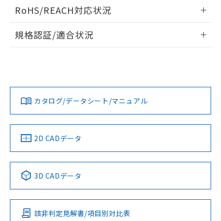
ログイン/会員登録いただくと、CADデータをダウンロー
RoHS/REACH対応状況
ドすることができます。
情報更新：2026/7/29
規格認証/適合状況
ログイン/会員登録
EU RoHS
注意事項・凡例
A30NL-MGM-TWA-G100-YAについての規格認証/適合状況に
ついては、「カスタマーサポートセンタ お客様相談室」また
は貴社担当オムロン営業員または販売店にお問い合わせくだ
対応状況
対応予定月
※1
※2
さい。
ダウンロードデータをご利用いただく前に、以下を必ずお読
みください。
カタログ/データシート/マニュアル
対応済み
ソフトウェアの使用条件
お問い合わせ
中国 RoHS
注意事項・凡例
2D CADデータ
中国 RoHS表
※1 ※2
3D CADデータ
Pb
Hg
Cd
Cr(VI)
該非判定見解書/項目別対比表
X
O
O
O