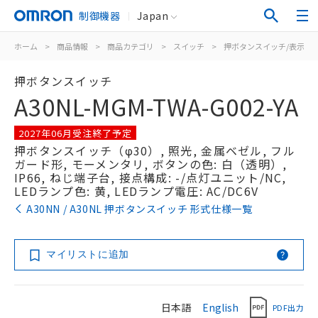
制御機器
Japan
ホーム
>
商品情報
>
商品カテゴリ
>
スイッチ
>
押ボタンスイッチ/表示灯
押ボタンスイッチ
A30NL-MGM-TWA-G002-YA
2027年06月受注終了予定
押ボタンスイッチ（φ30）, 照光, 金属ベゼル, フル
ガード形, モーメンタリ, ボタンの色: 白（透明）,
IP66, ねじ端子台, 接点構成: -/点灯ユニット/NC,
LEDランプ色: 黄, LEDランプ電圧: AC/DC6V
A30NN / A30NL 押ボタンスイッチ 形式仕様一覧
マイリストに追加
日本語
English
PDF出力