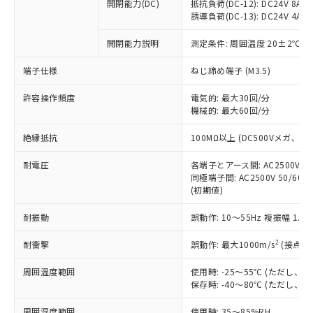
基準値を超えていることを示します。
いたものが、含有品と判明した場合などや
開閉能力(DC)
抵抗負荷(DC-12): DC24V 8A/DC
当社は、これら貴社製品のうち、外国
ことをご了承ください。
「－」：未確認です。当社販売部門へお問
誘導負荷(DC-13): DC24V 4A/DC
むを得ず変更することがあります。
為替および外国貿易法に定める商品
在庫状況および標準価格照会結果は、
い合わせください。
（以下｢規制貨物等」という）を輸出
記載している更新日時点での社内デー
開閉能力説明
測定条件: 周囲温度 20±2℃、
*EU RoHS指令（10物質）：
または国外への提供する場合は、日本
記
タに基づき作成されるものであり、閲
説明
鉛(Pb) 1000ppm以下、 水銀(Hg) 1000ppm以下、 カド
*中国RoHS10物質の基準値 (GB/T26572)：
国政府の輸出許可(または役務取引許
号
覧された時点での実際の在庫および標
ミウム(Cd) 100ppm以下、
Pb(鉛) :1000ppm、 Hg(水銀) : 1000ppm、 Cd(カドミウ
端子仕様
ねじ締め端子 (M3.5)
可)を取得するなどの必要な手続きを
六価クロム(Cr(Ⅵ)) 1000ppm以下、ポリ臭化ビフェニル
ム) : 100ppm、
準価格とは異なる場合があることをご
類(PBB) 1000ppm以下、ポリ臭化ジフェニルエーテル類
Cr(Ⅵ)(六価クロム) : 1000ppm、 PBBs(ポリ臭化ビフェ
とります。
了承ください。
許容操作頻度
電気的: 最大30回/分
(PBDE) 1000ppm以下、フタル酸ビス(2-エチルヘキシ
○
一定数以上の在庫あり
ニル類) : 1000ppm、 PBDEs(ポリ臭化ジフェニルエーテ
当社は規制貨物を破棄する場合は、完
ル) (DEHP)(別名：DOP) 1000ppm以下、フタル酸ブチ
機械的: 最大60回/分
正式な納期状況および標準価格はお客
ル類) : 1000ppm、
ルベンジル（BBP） 1000ppm以下、フタル酸ジブチル
全に破砕するなど、違法に輸出されな
DBP(フタル酸ジブチル) : 1000ppm、 DIBP(フタル酸ジ
様のお取引先、またはお客様担当のオ
（DBP） 1000ppm以下、フタル酸ジイソブチル
イソブチル) : 1000ppm、 BBP(フタル酸ブチルベンジ
△
一定数には満たないが在庫あり
いよう必要な手段を講じます。
絶縁抵抗
100MΩ以上 (DC500Vメガ、
ムロン制御機器販売店・当社販売員に
(DIBP) 1000ppm以下
ル) : 1000ppm、
当社は貴社製品を、核兵器、ミサイ
但し、RoHS指令で産業用監視および制御機器に対する
DEHP(フタル酸ビス(2-エチルヘキシル)) : 1000ppm
ご相談ください。
適用除外項目は除く。
耐電圧
各端子とアース間: AC2500V 50/
ル、化学兵器、生物兵器またはその他
－
在庫なし(最新の在庫状況につ
オムロン制御機器販売店や当社販売拠
フタル酸エステル類の４物質については閾値を超える意
同極端子間: AC2500V 50/60
武器並びにこれらの製造装置等に一切
いては、お客様のお取引先、ま
図的な使用がないことを確認しています。
点は「
販売ネットワーク
」をご確認
(初期値)
※2 環境保護使用期限
使用いたしません。
たはお客様担当のオムロン制御
ください。
当社は、貴社製品を第三者に販売する
機器販売店・当社販売員にご確
在庫状況および標準価格結果を当社の
耐振動
誤動作: 10～55Hz 複振幅 1.
※2 対応予定月
「ｅ」：有害物質（10物質）のすべてが基
場合は、上記1、2および3の内容を当
認ください)
事前の承諾なく第三者に漏洩または開
準値以下であることを示します。
該第三者に通知します。また当社は、
示しないようお願いします。
2
耐衝撃
誤動作: 最大1000m/s
(接点開
部品在庫の切り替え状況などにより、予定
「10」：通常の使用状況下において有害物
販売先および販売に係わる関係者が違
マイパーツ機能（部品リスト作成サー
空
受注生産機種、また在庫状況の
月が前後することがあります。
質が外部に漏えいし、環境に深刻な影響を
法に輸出するおそれがある場合は、取
周囲温度範囲
使用時: -25～55℃ (ただし
ビス）をご利用いただくには、I-Web
白
情報を公開していない機種
及ぼさない年数を意味します。
り引きをいたしません。
保存時: -40～80℃ (ただし
メンバーズにご登録されている必要が
「－」：未確認です。当社販売部門へお問
あります。
い合わせください。
周囲湿度範囲
使用時: 35～85%RH