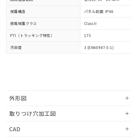
お客様が当ウェブサイト上で当社にご
※3 非含有証明書ダウンロード
登録された部品リストについて、当社
保護構造
パネル前面: IP66
および当社の共同利用者が、当社の製
下記の非含有証明書をダウンロードするこ
品・サービスに関するお客様との取
感電保護クラス
Class II
とができます。
合意する
キャンセル
引・商談に必要な範囲で利用すること
をご了承ください。
PTI（トラッキング特性）
175
EU RoHS指令（10物質）の非含有証明書
※当社の共同利用者とは、
"個人情報
51物質の非含有証明書（当社基準）
の共同利用に関して"
の「1.共同利
汚染度
3 (EN60947-5-1)
※本証明書は発行日時点で非含有を証明す
用者の範囲」に記載されている法人を
るもので、過去に遡って非含有を証明する
指します。
ものではありません。
また、RoHS指令のフタル酸エステル類４
物質の対応では、対応完了までの期間は出
荷製品に未対応品が混在することから備考
欄に対応日を記載しておりました。
既に当社にて対応品への在庫切替を完了
外形図
していることから、特段のことがない限
情報更新：2026/05/21
り、2022年1月12日より割愛しておりま
取りつけ穴加工図
す。
情報更新：2026/05/21
CAD