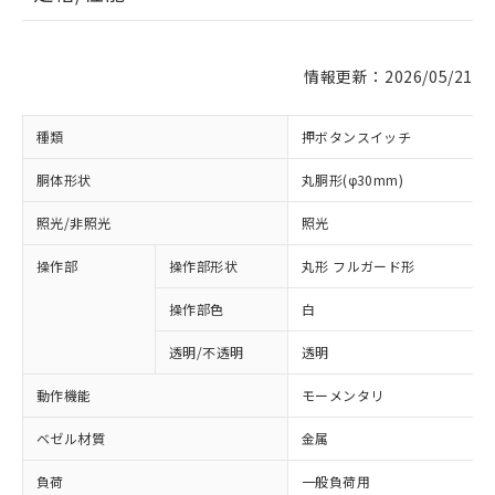
情報更新：2026/05/21
種類
押ボタンスイッチ
胴体形状
丸胴形(φ30mm)
照光/非照光
照光
操作部
操作部形状
丸形 フルガード形
操作部色
白
透明/不透明
透明
動作機能
モーメンタリ
ベゼル材質
金属
負荷
一般負荷用