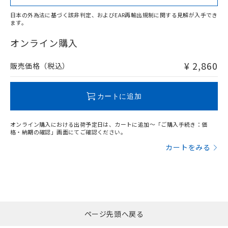
日本の外為法に基づく該非判定、およびEAR再輸出規制に関する見解が入手でき
ます。
"対応済み"や非含有の記載がされた商品であっても、流通
在庫等で未対応品が混在する可能性があります。
オンライン購入
非含有品が必要な際は、弊社営業部門もしくは販売店へお
問い合わせください。
¥ 2,860
販売価格（税込）
この製品のRoHS/REACH対応状況ページへ
カートに追加
オンライン購入における出荷予定日は、カートに追加～「ご購入手続き：価
格・納期の確認」画面にてご確認ください。
カートをみる
ページ先頭へ戻る