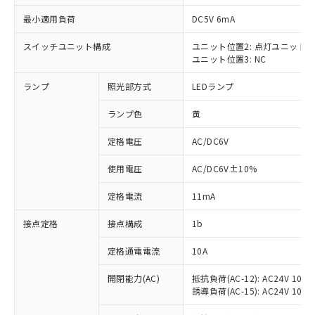
最小適用負荷
DC5V 6mA
スイッチユニット構成
ユニット位置2: 点灯ユニット
ユニット位置3: NC
※1 対応状況
ランプ
照光部方式
LEDランプ
対応済み：EU RoHS指令（10物質）の
非含有に対応した製品が提供可能な商品で
ランプ色
黄
す。
対応予定：EU RoHS指令（10物質）の非含
定格電圧
AC/DC6V
ご利用条件
有に対応した製品に切り替える予定のある
使用電圧
AC/DC6V±10%
商品です。
対応予定なし：EU RoHS指令（10物質）の
以下の条件をお読みいただき、同意のうえ
定格電流
11mA
非含有に非対応の商品で、対応品を出す予
ご利用ください。
定はありません。
接点定格
接点構成
1b
調査・確認中：EU RoHS指令（10物質）の
本サービスは、当社制御機器事業取扱
※1 中国RoHS○×表
非含有の対応状況を調査中または確認中の
商品の当社在庫状況および標準価格
定格通電電流
10A
商品です。
(税抜)を提供させていただくもので
「○」：最大均質材料含有率が中国RoHSの
非該当品：ライセンス料など無形物で、有
開閉能力(AC)
抵抗負荷(AC-12): AC24V 10A/A
す。
基準値以下であることを示します。
害物質有無と関係のない商品です。
誘導負荷(AC-15): AC24V 10A/AC
当社制御機器事業取扱商品の中には、
「×」：最大均質材料含有率が中国RoHSの
仕入先様の事情により、非含有部品として
本サービスの対象外となる商品もある