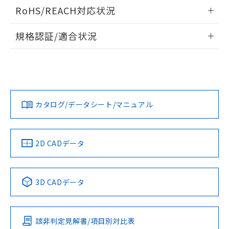
ログイン/会員登録いただくと、CADデータをダウンロー
RoHS/REACH対応状況
ドすることができます。
情報更新：2026/7/29
規格認証/適合状況
ログイン/会員登録
EU RoHS
注意事項・凡例
A30NL-MGM-TWA-G002-YAについての規格認証/適合状況に
ついては、「カスタマーサポートセンタ お客様相談室」また
は貴社担当オムロン営業員または販売店にお問い合わせくだ
対応状況
対応予定月
※1
※2
さい。
ダウンロードデータをご利用いただく前に、以下を必ずお読
みください。
カタログ/データシート/マニュアル
対応済み
ソフトウェアの使用条件
お問い合わせ
中国 RoHS
注意事項・凡例
2D CADデータ
中国 RoHS表
※1 ※2
3D CADデータ
Pb
Hg
Cd
Cr(VI)
該非判定見解書/項目別対比表
X
O
O
O