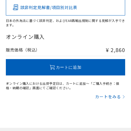
該非判定見解書/項目別対比表
X
O
O
O
日本の外為法に基づく該非判定、およびEAR再輸出規制に関する見解が入手でき
ます。
"対応済み"や非含有の記載がされた商品であっても、流通
在庫等で未対応品が混在する可能性があります。
オンライン購入
非含有品が必要な際は、弊社営業部門もしくは販売店へお
問い合わせください。
¥ 2,860
販売価格（税込）
この製品のRoHS/REACH対応状況ページへ
カートに追加
オンライン購入における出荷予定日は、カートに追加～「ご購入手続き：価
格・納期の確認」画面にてご確認ください。
カートをみる