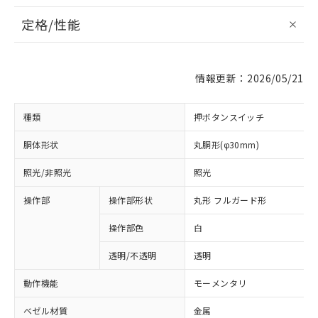
定格/性能
情報更新：2026/05/21
種類
押ボタンスイッチ
胴体形状
丸胴形(φ30mm)
照光/非照光
照光
操作部
操作部形状
丸形 フルガード形
操作部色
白
透明/不透明
透明
動作機能
モーメンタリ
ベゼル材質
金属