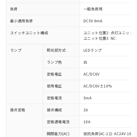
負荷
一般負荷用
最小適用負荷
DC5V 6mA
スイッチユニット構成
ユニット位置2: 点灯ユニット
※1 対応状況
ユニット位置3: NC
対応済み：EU RoHS指令（10物質）の
ランプ
照光部方式
LEDランプ
非含有に対応した製品が提供可能な商品で
す。
ランプ色
白
対応予定：EU RoHS指令（10物質）の非含
ご利用条件
有に対応した製品に切り替える予定のある
定格電圧
AC/DC6V
商品です。
使用電圧
AC/DC6V±10%
対応予定なし：EU RoHS指令（10物質）の
以下の条件をお読みいただき、同意のうえ
非含有に非対応の商品で、対応品を出す予
ご利用ください。
定格電流
5mA
定はありません。
調査・確認中：EU RoHS指令（10物質）の
本サービスは、当社制御機器事業取扱
接点定格
接点構成
1b
※1 中国RoHS○×表
非含有の対応状況を調査中または確認中の
商品の当社在庫状況および標準価格
商品です。
(税抜)を提供させていただくもので
定格通電電流
10A
「○」：最大均質材料含有率が中国RoHSの
非該当品：ライセンス料など無形物で、有
す。
基準値以下であることを示します。
害物質有無と関係のない商品です。
開閉能力(AC)
抵抗負荷(AC-12): AC24V 10A/A
当社制御機器事業取扱商品の中には、