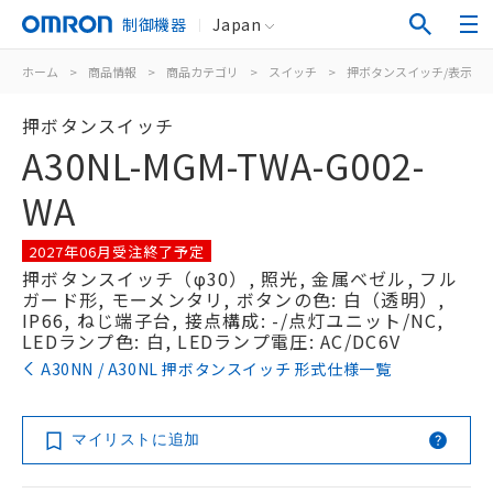
制御機器
Japan
ホーム
>
商品情報
>
商品カテゴリ
>
スイッチ
>
押ボタンスイッチ/表示灯
押ボタンスイッチ
A30NL-MGM-TWA-G002-
WA
2027年06月受注終了予定
押ボタンスイッチ（φ30）, 照光, 金属ベゼル, フル
ガード形, モーメンタリ, ボタンの色: 白（透明）,
IP66, ねじ端子台, 接点構成: -/点灯ユニット/NC,
LEDランプ色: 白, LEDランプ電圧: AC/DC6V
A30NN / A30NL 押ボタンスイッチ 形式仕様一覧
マイリストに追加