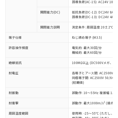
「×」：最大均質材料含有率が中国RoHSの
仕入先様の事情により、非含有部品として
誘導負荷(AC-15): AC24V 10A/AC
本サービスの対象外となる商品もある
基準値を超えていることを示します。
いたものが、含有品と判明した場合などや
当社は、これら貴社製品のうち、外国
ことをご了承ください。
「－」：未確認です。当社販売部門へお問
むを得ず変更することがあります。
開閉能力(DC)
抵抗負荷(DC-12): DC24V 8A/DC
為替および外国貿易法に定める商品
在庫状況および標準価格照会結果は、
い合わせください。
誘導負荷(DC-13): DC24V 4A/DC
（以下｢規制貨物等」という）を輸出
記載している更新日時点での社内デー
*EU RoHS指令（10物質）：
または国外への提供する場合は、日本
記
タに基づき作成されるものであり、閲
説明
鉛(Pb) 1000ppm以下、 水銀(Hg) 1000ppm以下、 カド
開閉能力説明
測定条件: 周囲温度 20±2℃、
*中国RoHS10物質の基準値 (GB/T26572)：
国政府の輸出許可(または役務取引許
号
覧された時点での実際の在庫および標
ミウム(Cd) 100ppm以下、
Pb(鉛) :1000ppm、 Hg(水銀) : 1000ppm、 Cd(カドミウ
可)を取得するなどの必要な手続きを
六価クロム(Cr(Ⅵ)) 1000ppm以下、ポリ臭化ビフェニル
ム) : 100ppm、
準価格とは異なる場合があることをご
端子仕様
ねじ締め端子 (M3.5)
類(PBB) 1000ppm以下、ポリ臭化ジフェニルエーテル類
Cr(Ⅵ)(六価クロム) : 1000ppm、 PBBs(ポリ臭化ビフェ
とります。
了承ください。
(PBDE) 1000ppm以下、フタル酸ビス(2-エチルヘキシ
○
一定数以上の在庫あり
ニル類) : 1000ppm、 PBDEs(ポリ臭化ジフェニルエーテ
当社は規制貨物を破棄する場合は、完
ル) (DEHP)(別名：DOP) 1000ppm以下、フタル酸ブチ
正式な納期状況および標準価格はお客
許容操作頻度
ル類) : 1000ppm、
電気的: 最大30回/分
ルベンジル（BBP） 1000ppm以下、フタル酸ジブチル
全に破砕するなど、違法に輸出されな
DBP(フタル酸ジブチル) : 1000ppm、 DIBP(フタル酸ジ
機械的: 最大60回/分
様のお取引先、またはお客様担当のオ
（DBP） 1000ppm以下、フタル酸ジイソブチル
イソブチル) : 1000ppm、 BBP(フタル酸ブチルベンジ
△
一定数には満たないが在庫あり
いよう必要な手段を講じます。
ムロン制御機器販売店・当社販売員に
(DIBP) 1000ppm以下
ル) : 1000ppm、
当社は貴社製品を、核兵器、ミサイ
絶縁抵抗
但し、RoHS指令で産業用監視および制御機器に対する
100MΩ以上 (DC500Vメガ、
DEHP(フタル酸ビス(2-エチルヘキシル)) : 1000ppm
ご相談ください。
適用除外項目は除く。
ル、化学兵器、生物兵器またはその他
－
在庫なし(最新の在庫状況につ
オムロン制御機器販売店や当社販売拠
フタル酸エステル類の４物質については閾値を超える意
耐電圧
各端子とアース間: AC2500V 50/
武器並びにこれらの製造装置等に一切
いては、お客様のお取引先、ま
図的な使用がないことを確認しています。
点は「
販売ネットワーク
」をご確認
同極端子間: AC2500V 50/60
※2 環境保護使用期限
使用いたしません。
たはお客様担当のオムロン制御
ください。
(初期値)
当社は、貴社製品を第三者に販売する
機器販売店・当社販売員にご確
在庫状況および標準価格結果を当社の
※2 対応予定月
「ｅ」：有害物質（10物質）のすべてが基
場合は、上記1、2および3の内容を当
認ください)
事前の承諾なく第三者に漏洩または開
耐振動
誤動作: 10～55Hz 複振幅 1.
準値以下であることを示します。
該第三者に通知します。また当社は、
示しないようお願いします。
部品在庫の切り替え状況などにより、予定
「10」：通常の使用状況下において有害物
販売先および販売に係わる関係者が違
マイパーツ機能（部品リスト作成サー
2
耐衝撃
誤動作: 最大1000m/s
(接点開
空
受注生産機種、また在庫状況の
月が前後することがあります。
質が外部に漏えいし、環境に深刻な影響を
法に輸出するおそれがある場合は、取
ビス）をご利用いただくには、I-Web
白
情報を公開していない機種
及ぼさない年数を意味します。
り引きをいたしません。
周囲温度範囲
使用時: -25～55℃ (ただし
メンバーズにご登録されている必要が
「－」：未確認です。当社販売部門へお問
保存時: -40～80℃ (ただし