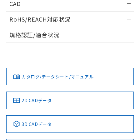
CAD
ログイン/会員登録いただくと、CADデータをダウンロー
RoHS/REACH対応状況
ドすることができます。
情報更新：2026/7/29
規格認証/適合状況
ログイン/会員登録
EU RoHS
注意事項・凡例
A30NL-MGM-TWA-G002-WAについての規格認証/適合状況に
ついては、「カスタマーサポートセンタ お客様相談室」また
は貴社担当オムロン営業員または販売店にお問い合わせくだ
対応状況
対応予定月
※1
※2
さい。
ダウンロードデータをご利用いただく前に、以下を必ずお読
みください。
カタログ/データシート/マニュアル
対応済み
ソフトウェアの使用条件
お問い合わせ
中国 RoHS
注意事項・凡例
2D CADデータ
中国 RoHS表
※1 ※2
3D CADデータ
Pb
Hg
Cd
Cr(VI)