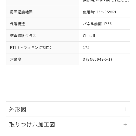
あります。
い合わせください。
お客様が当ウェブサイト上で当社にご
※3 非含有証明書ダウンロード
周囲湿度範囲
使用時: 35～85%RH
登録された部品リストについて、当社
および当社の共同利用者が、当社の製
保護構造
パネル前面: IP66
下記の非含有証明書をダウンロードするこ
品・サービスに関するお客様との取
とができます。
合意する
キャンセル
引・商談に必要な範囲で利用すること
感電保護クラス
Class II
をご了承ください。
EU RoHS指令（10物質）の非含有証明書
※当社の共同利用者とは、
"個人情報
PTI（トラッキング特性）
175
51物質の非含有証明書（当社基準）
の共同利用に関して"
の「1.共同利
※本証明書は発行日時点で非含有を証明す
用者の範囲」に記載されている法人を
汚染度
3 (EN60947-5-1)
るもので、過去に遡って非含有を証明する
指します。
ものではありません。
また、RoHS指令のフタル酸エステル類４
物質の対応では、対応完了までの期間は出
荷製品に未対応品が混在することから備考
欄に対応日を記載しておりました。
既に当社にて対応品への在庫切替を完了
していることから、特段のことがない限
外形図
り、2022年1月12日より割愛しておりま
情報更新：2026/05/21
す。
取りつけ穴加工図
情報更新：2026/05/21