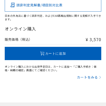
該非判定見解書/項目別対比表
X
O
O
O
日本の外為法に基づく該非判定、およびEAR再輸出規制に関する見解が入手でき
ます。
"対応済み"や非含有の記載がされた商品であっても、流通
在庫等で未対応品が混在する可能性があります。
オンライン購入
非含有品が必要な際は、弊社営業部門もしくは販売店へお
問い合わせください。
¥ 3,570
販売価格（税込）
この製品のRoHS/REACH対応状況ページへ
カートに追加
オンライン購入における出荷予定日は、カートに追加～「ご購入手続き：価
格・納期の確認」画面にてご確認ください。
カートをみる