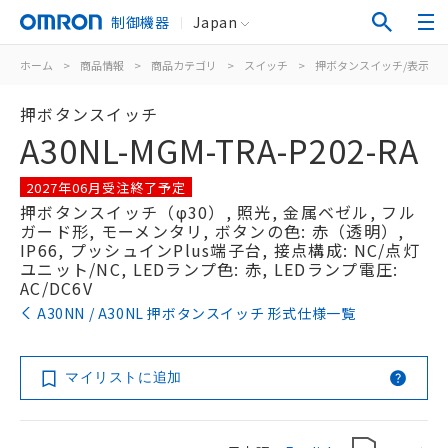
制御機器
Japan
ホーム
>
商品情報
>
商品カテゴリ
>
スイッチ
>
押ボタンスイッチ/表示灯
押ボタンスイッチ
A30NL-MGM-TRA-P202-RA
2027年06月受注終了予定
押ボタンスイッチ（φ30）, 照光, 金属ベゼル, フル
ガード形, モーメンタリ, ボタンの色: 赤（透明）,
IP66, プッシュインPlus端子台, 接点構成: NC/点灯
ユニット/NC, LEDランプ色: 赤, LEDランプ電圧:
AC/DC6V
A30NN / A30NL 押ボタンスイッチ 形式仕様一覧
マイリストに追加