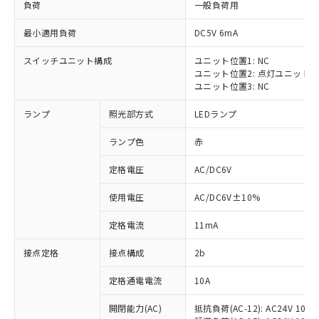
負荷
一般負荷用
最小適用負荷
DC5V 6mA
スイッチユニット構成
ユニット位置1: NC
ユニット位置2: 点灯ユニット
※1 対応状況
ユニット位置3: NC
対応済み：EU RoHS指令（10物質）の
ランプ
照光部方式
LEDランプ
非含有に対応した製品が提供可能な商品で
す。
ランプ色
赤
対応予定：EU RoHS指令（10物質）の非含
ご利用条件
有に対応した製品に切り替える予定のある
定格電圧
AC/DC6V
商品です。
使用電圧
AC/DC6V±10%
対応予定なし：EU RoHS指令（10物質）の
以下の条件をお読みいただき、同意のうえ
非含有に非対応の商品で、対応品を出す予
ご利用ください。
定格電流
11mA
定はありません。
調査・確認中：EU RoHS指令（10物質）の
本サービスは、当社制御機器事業取扱
接点定格
接点構成
2b
※1 中国RoHS○×表
非含有の対応状況を調査中または確認中の
商品の当社在庫状況および標準価格
商品です。
定格通電電流
10A
(税抜)を提供させていただくもので
「○」：最大均質材料含有率が中国RoHSの
非該当品：ライセンス料など無形物で、有
す。
基準値以下であることを示します。
害物質有無と関係のない商品です。
開閉能力(AC)
抵抗負荷(AC-12): AC24V 10A/A
当社制御機器事業取扱商品の中には、
「×」：最大均質材料含有率が中国RoHSの