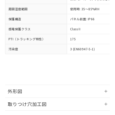
あります。
い合わせください。
お客様が当ウェブサイト上で当社にご
周囲湿度範囲
使用時: 35～85%RH
※3 非含有証明書ダウンロード
登録された部品リストについて、当社
および当社の共同利用者が、当社の製
保護構造
パネル前面: IP66
下記の非含有証明書をダウンロードするこ
品・サービスに関するお客様との取
とができます。
合意する
キャンセル
引・商談に必要な範囲で利用すること
感電保護クラス
Class II
をご了承ください。
EU RoHS指令（10物質）の非含有証明書
※当社の共同利用者とは、
"個人情報
PTI（トラッキング特性）
175
51物質の非含有証明書（当社基準）
の共同利用に関して"
の「1.共同利
※本証明書は発行日時点で非含有を証明す
汚染度
3 (EN60947-5-1)
用者の範囲」に記載されている法人を
るもので、過去に遡って非含有を証明する
指します。
ものではありません。
また、RoHS指令のフタル酸エステル類４
物質の対応では、対応完了までの期間は出
荷製品に未対応品が混在することから備考
欄に対応日を記載しておりました。
既に当社にて対応品への在庫切替を完了
外形図
していることから、特段のことがない限
り、2022年1月12日より割愛しておりま
情報更新：2026/05/21
す。
取りつけ穴加工図
情報更新：2026/05/21