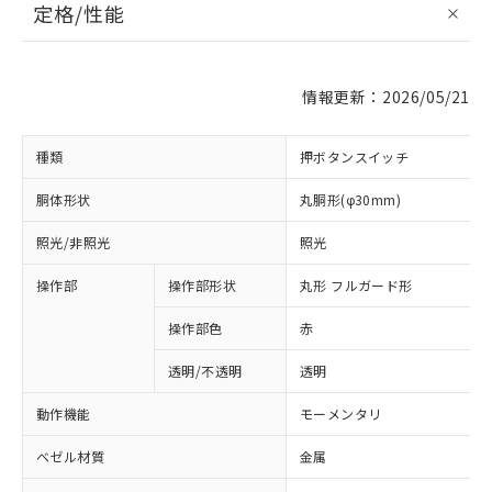
定格/性能
情報更新：2026/05/21
種類
押ボタンスイッチ
胴体形状
丸胴形(φ30mm)
照光/非照光
照光
操作部
操作部形状
丸形 フルガード形
操作部色
赤
透明/不透明
透明
動作機能
モーメンタリ
ベゼル材質
金属