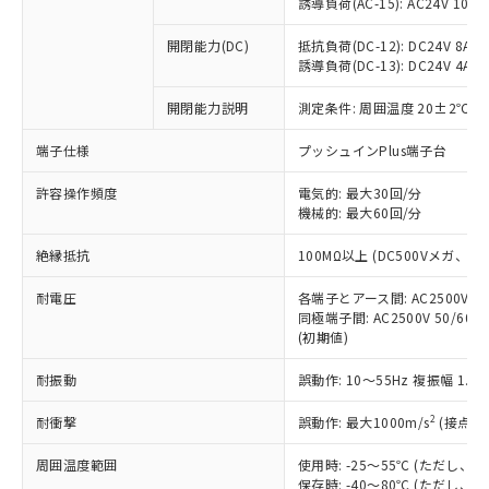
仕入先様の事情により、非含有部品として
誘導負荷(AC-15): AC24V 10A/AC
本サービスの対象外となる商品もある
基準値を超えていることを示します。
いたものが、含有品と判明した場合などや
当社は、これら貴社製品のうち、外国
ことをご了承ください。
「－」：未確認です。当社販売部門へお問
むを得ず変更することがあります。
開閉能力(DC)
抵抗負荷(DC-12): DC24V 8A/DC
為替および外国貿易法に定める商品
在庫状況および標準価格照会結果は、
い合わせください。
誘導負荷(DC-13): DC24V 4A/DC
（以下｢規制貨物等」という）を輸出
記載している更新日時点での社内デー
*EU RoHS指令（10物質）：
または国外への提供する場合は、日本
記
タに基づき作成されるものであり、閲
説明
開閉能力説明
測定条件: 周囲温度 20±2℃、
鉛(Pb) 1000ppm以下、 水銀(Hg) 1000ppm以下、 カド
*中国RoHS10物質の基準値 (GB/T26572)：
国政府の輸出許可(または役務取引許
号
覧された時点での実際の在庫および標
ミウム(Cd) 100ppm以下、
Pb(鉛) :1000ppm、 Hg(水銀) : 1000ppm、 Cd(カドミウ
可)を取得するなどの必要な手続きを
六価クロム(Cr(Ⅵ)) 1000ppm以下、ポリ臭化ビフェニル
ム) : 100ppm、
準価格とは異なる場合があることをご
端子仕様
プッシュインPlus端子台
類(PBB) 1000ppm以下、ポリ臭化ジフェニルエーテル類
Cr(Ⅵ)(六価クロム) : 1000ppm、 PBBs(ポリ臭化ビフェ
とります。
了承ください。
(PBDE) 1000ppm以下、フタル酸ビス(2-エチルヘキシ
○
一定数以上の在庫あり
ニル類) : 1000ppm、 PBDEs(ポリ臭化ジフェニルエーテ
当社は規制貨物を破棄する場合は、完
ル) (DEHP)(別名：DOP) 1000ppm以下、フタル酸ブチ
許容操作頻度
電気的: 最大30回/分
正式な納期状況および標準価格はお客
ル類) : 1000ppm、
ルベンジル（BBP） 1000ppm以下、フタル酸ジブチル
全に破砕するなど、違法に輸出されな
DBP(フタル酸ジブチル) : 1000ppm、 DIBP(フタル酸ジ
機械的: 最大60回/分
様のお取引先、またはお客様担当のオ
（DBP） 1000ppm以下、フタル酸ジイソブチル
イソブチル) : 1000ppm、 BBP(フタル酸ブチルベンジ
△
一定数には満たないが在庫あり
いよう必要な手段を講じます。
ムロン制御機器販売店・当社販売員に
(DIBP) 1000ppm以下
ル) : 1000ppm、
絶縁抵抗
100MΩ以上 (DC500Vメガ、
当社は貴社製品を、核兵器、ミサイ
但し、RoHS指令で産業用監視および制御機器に対する
DEHP(フタル酸ビス(2-エチルヘキシル)) : 1000ppm
ご相談ください。
適用除外項目は除く。
ル、化学兵器、生物兵器またはその他
－
在庫なし(最新の在庫状況につ
オムロン制御機器販売店や当社販売拠
フタル酸エステル類の４物質については閾値を超える意
耐電圧
各端子とアース間: AC2500V 50/
武器並びにこれらの製造装置等に一切
いては、お客様のお取引先、ま
図的な使用がないことを確認しています。
点は「
販売ネットワーク
」をご確認
同極端子間: AC2500V 50/60
※2 環境保護使用期限
使用いたしません。
たはお客様担当のオムロン制御
ください。
(初期値)
当社は、貴社製品を第三者に販売する
機器販売店・当社販売員にご確
在庫状況および標準価格結果を当社の
※2 対応予定月
「ｅ」：有害物質（10物質）のすべてが基
場合は、上記1、2および3の内容を当
認ください)
事前の承諾なく第三者に漏洩または開
耐振動
誤動作: 10～55Hz 複振幅 1.
準値以下であることを示します。
該第三者に通知します。また当社は、
示しないようお願いします。
部品在庫の切り替え状況などにより、予定
「10」：通常の使用状況下において有害物
販売先および販売に係わる関係者が違
2
耐衝撃
誤動作: 最大1000m/s
(接点開
マイパーツ機能（部品リスト作成サー
空
受注生産機種、また在庫状況の
月が前後することがあります。
質が外部に漏えいし、環境に深刻な影響を
法に輸出するおそれがある場合は、取
ビス）をご利用いただくには、I-Web
白
情報を公開していない機種
及ぼさない年数を意味します。
り引きをいたしません。
周囲温度範囲
使用時: -25～55℃ (ただし
メンバーズにご登録されている必要が
「－」：未確認です。当社販売部門へお問
保存時: -40～80℃ (ただし