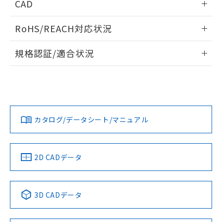
CAD
ログイン/会員登録いただくと、CADデータをダウンロー
RoHS/REACH対応状況
ドすることができます。
情報更新：2026/7/29
規格認証/適合状況
ログイン/会員登録
EU RoHS
注意事項・凡例
A30NL-MGM-TRA-P202-RAについての規格認証/適合状況に
ついては、「カスタマーサポートセンタ お客様相談室」また
は貴社担当オムロン営業員または販売店にお問い合わせくだ
対応状況
対応予定月
※1
※2
さい。
ダウンロードデータをご利用いただく前に、以下を必ずお読
みください。
カタログ/データシート/マニュアル
対応済み
ソフトウェアの使用条件
お問い合わせ
中国 RoHS
注意事項・凡例
2D CADデータ
中国 RoHS表
※1 ※2
3D CADデータ
Pb
Hg
Cd
Cr(VI)