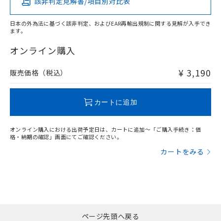
該非判定見解書/項目別対比表
X
O
O
O
日本の外為法に基づく該非判定、およびEAR再輸出規制に関する見解が入手でき
ます。
"対応済み"や非含有の記載がされた商品であっても、流通
在庫等で未対応品が混在する可能性があります。
オンライン購入
非含有品が必要な際は、弊社営業部門もしくは販売店へお
問い合わせください。
¥ 3,190
販売価格（税込）
この製品のRoHS/REACH対応状況ページへ
カートに追加
オンライン購入における出荷予定日は、カートに追加～「ご購入手続き：価
格・納期の確認」画面にてご確認ください。
カートをみる
ページ先頭へ戻る