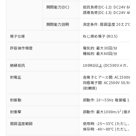
本サービスの対象外となる商品もある
基準値を超えていることを示します。
いたものが、含有品と判明した場合などや
当社は、これら貴社製品のうち、外国
ことをご了承ください。
開閉能力(DC)
抵抗負荷(DC-12): DC24V 8A/DC
「－」：未確認です。当社販売部門へお問
むを得ず変更することがあります。
為替および外国貿易法に定める商品
誘導負荷(DC-13): DC24V 4A/DC
在庫状況および標準価格照会結果は、
い合わせください。
（以下｢規制貨物等」という）を輸出
記載している更新日時点での社内デー
*EU RoHS指令（10物質）：
または国外への提供する場合は、日本
開閉能力説明
測定条件: 周囲温度 20±2℃、
記
タに基づき作成されるものであり、閲
説明
鉛(Pb) 1000ppm以下、 水銀(Hg) 1000ppm以下、 カド
*中国RoHS10物質の基準値 (GB/T26572)：
国政府の輸出許可(または役務取引許
号
覧された時点での実際の在庫および標
ミウム(Cd) 100ppm以下、
Pb(鉛) :1000ppm、 Hg(水銀) : 1000ppm、 Cd(カドミウ
端子仕様
ねじ締め端子 (M3.5)
可)を取得するなどの必要な手続きを
六価クロム(Cr(Ⅵ)) 1000ppm以下、ポリ臭化ビフェニル
ム) : 100ppm、
準価格とは異なる場合があることをご
類(PBB) 1000ppm以下、ポリ臭化ジフェニルエーテル類
Cr(Ⅵ)(六価クロム) : 1000ppm、 PBBs(ポリ臭化ビフェ
とります。
了承ください。
(PBDE) 1000ppm以下、フタル酸ビス(2-エチルヘキシ
○
一定数以上の在庫あり
ニル類) : 1000ppm、 PBDEs(ポリ臭化ジフェニルエーテ
許容操作頻度
電気的: 最大30回/分
当社は規制貨物を破棄する場合は、完
ル) (DEHP)(別名：DOP) 1000ppm以下、フタル酸ブチ
正式な納期状況および標準価格はお客
ル類) : 1000ppm、
機械的: 最大60回/分
ルベンジル（BBP） 1000ppm以下、フタル酸ジブチル
全に破砕するなど、違法に輸出されな
DBP(フタル酸ジブチル) : 1000ppm、 DIBP(フタル酸ジ
様のお取引先、またはお客様担当のオ
（DBP） 1000ppm以下、フタル酸ジイソブチル
イソブチル) : 1000ppm、 BBP(フタル酸ブチルベンジ
△
一定数には満たないが在庫あり
いよう必要な手段を講じます。
ムロン制御機器販売店・当社販売員に
(DIBP) 1000ppm以下
ル) : 1000ppm、
絶縁抵抗
100MΩ以上 (DC500Vメガ、
当社は貴社製品を、核兵器、ミサイ
但し、RoHS指令で産業用監視および制御機器に対する
DEHP(フタル酸ビス(2-エチルヘキシル)) : 1000ppm
ご相談ください。
適用除外項目は除く。
ル、化学兵器、生物兵器またはその他
－
在庫なし(最新の在庫状況につ
オムロン制御機器販売店や当社販売拠
耐電圧
各端子とアース間: AC2500V 50/
フタル酸エステル類の４物質については閾値を超える意
武器並びにこれらの製造装置等に一切
いては、お客様のお取引先、ま
図的な使用がないことを確認しています。
同極端子間: AC2500V 50/60
点は「
販売ネットワーク
」をご確認
※2 環境保護使用期限
使用いたしません。
(初期値)
たはお客様担当のオムロン制御
ください。
当社は、貴社製品を第三者に販売する
機器販売店・当社販売員にご確
在庫状況および標準価格結果を当社の
※2 対応予定月
「ｅ」：有害物質（10物質）のすべてが基
耐振動
誤動作: 10～55Hz 複振幅 1.
場合は、上記1、2および3の内容を当
認ください)
事前の承諾なく第三者に漏洩または開
準値以下であることを示します。
該第三者に通知します。また当社は、
示しないようお願いします。
2
耐衝撃
誤動作: 最大1000m/s
(接点開
部品在庫の切り替え状況などにより、予定
「10」：通常の使用状況下において有害物
販売先および販売に係わる関係者が違
マイパーツ機能（部品リスト作成サー
空
受注生産機種、また在庫状況の
月が前後することがあります。
質が外部に漏えいし、環境に深刻な影響を
法に輸出するおそれがある場合は、取
ビス）をご利用いただくには、I-Web
白
情報を公開していない機種
周囲温度範囲
使用時: -25～55℃ (ただし
及ぼさない年数を意味します。
り引きをいたしません。
メンバーズにご登録されている必要が
保存時: -40～80℃ (ただし
「－」：未確認です。当社販売部門へお問
あります。