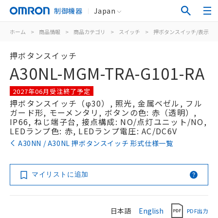
制御機器
Japan
ホーム
>
商品情報
>
商品カテゴリ
>
スイッチ
>
押ボタンスイッチ/表示灯
押ボタンスイッチ
A30NL-MGM-TRA-G101-RA
2027年06月受注終了予定
押ボタンスイッチ（φ30）, 照光, 金属ベゼル, フル
ガード形, モーメンタリ, ボタンの色: 赤（透明）,
IP66, ねじ端子台, 接点構成: NO/点灯ユニット/NO,
LEDランプ色: 赤, LEDランプ電圧: AC/DC6V
A30NN / A30NL 押ボタンスイッチ 形式仕様一覧
マイリストに追加
日本語
English
PDF出力