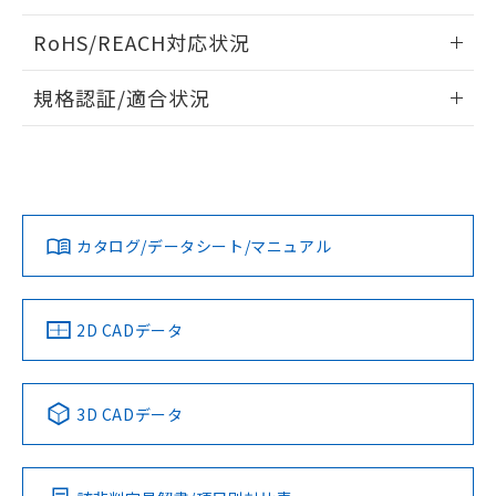
ログイン/会員登録いただくと、CADデータをダウンロー
RoHS/REACH対応状況
ドすることができます。
情報更新：2026/7/29
規格認証/適合状況
ログイン/会員登録
EU RoHS
注意事項・凡例
A30NL-MGM-TRA-G101-RAについての規格認証/適合状況に
ついては、「カスタマーサポートセンタ お客様相談室」また
は貴社担当オムロン営業員または販売店にお問い合わせくだ
対応状況
対応予定月
※1
※2
さい。
ダウンロードデータをご利用いただく前に、以下を必ずお読
みください。
カタログ/データシート/マニュアル
対応済み
ソフトウェアの使用条件
お問い合わせ
中国 RoHS
注意事項・凡例
2D CADデータ
中国 RoHS表
※1 ※2
3D CADデータ
Pb
Hg
Cd
Cr(VI)