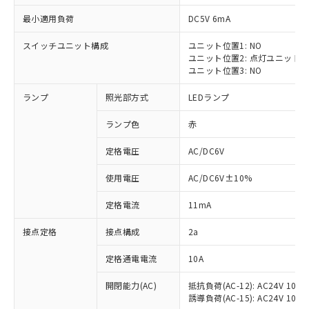
最小適用負荷
DC5V 6mA
スイッチユニット構成
ユニット位置1: NO
ユニット位置2: 点灯ユニット
※1 対応状況
ユニット位置3: NO
ランプ
照光部方式
LEDランプ
対応済み：EU RoHS指令（10物質）の
非含有に対応した製品が提供可能な商品で
ランプ色
赤
す。
対応予定：EU RoHS指令（10物質）の非含
定格電圧
AC/DC6V
ご利用条件
有に対応した製品に切り替える予定のある
商品です。
使用電圧
AC/DC6V±10%
対応予定なし：EU RoHS指令（10物質）の
以下の条件をお読みいただき、同意のうえ
非含有に非対応の商品で、対応品を出す予
定格電流
11mA
ご利用ください。
定はありません。
調査・確認中：EU RoHS指令（10物質）の
接点定格
接点構成
2a
本サービスは、当社制御機器事業取扱
※1 中国RoHS○×表
非含有の対応状況を調査中または確認中の
商品の当社在庫状況および標準価格
定格通電電流
10A
商品です。
(税抜)を提供させていただくもので
「○」：最大均質材料含有率が中国RoHSの
非該当品：ライセンス料など無形物で、有
す。
開閉能力(AC)
抵抗負荷(AC-12): AC24V 10A/A
基準値以下であることを示します。
害物質有無と関係のない商品です。
当社制御機器事業取扱商品の中には、
誘導負荷(AC-15): AC24V 10A/AC
「×」：最大均質材料含有率が中国RoHSの
仕入先様の事情により、非含有部品として