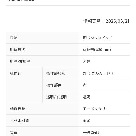
情報更新：2026/05/21
種類
押ボタンスイッチ
胴体形状
丸胴形(φ30mm)
照光/非照光
照光
操作部
操作部形状
丸形 フルガード形
操作部色
赤
透明/不透明
透明
動作機能
モーメンタリ
ベゼル材質
金属
負荷
一般負荷用