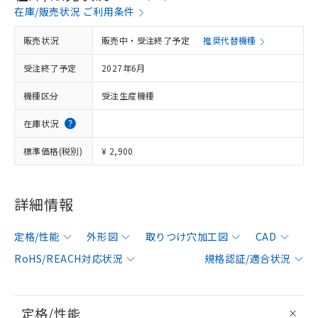
在庫/販売状況 ご利用条件
販売状況
販売中・受注終了予定
推奨代替機種
受注終了予定
2027年6月
機種区分
受注生産機種
在庫状況
標準価格(税別)
¥ 2,900
詳細情報
定格/性能
外形図
取りつけ穴加工図
CAD
RoHS/REACH対応状況
規格認証/適合状況
定格/性能