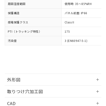
い合わせください。
お客様が当ウェブサイト上で当社にご
周囲湿度範囲
使用時: 35～85%RH
※3 非含有証明書ダウンロード
登録された部品リストについて、当社
保護構造
パネル前面: IP66
および当社の共同利用者が、当社の製
下記の非含有証明書をダウンロードするこ
品・サービスに関するお客様との取
とができます。
感電保護クラス
Class II
合意する
キャンセル
引・商談に必要な範囲で利用すること
をご了承ください。
EU RoHS指令（10物質）の非含有証明書
PTI（トラッキング特性）
175
※当社の共同利用者とは、
"個人情報
51物質の非含有証明書（当社基準）
の共同利用に関して"
の「1.共同利
汚染度
3 (EN60947-5-1)
※本証明書は発行日時点で非含有を証明す
用者の範囲」に記載されている法人を
るもので、過去に遡って非含有を証明する
指します。
ものではありません。
また、RoHS指令のフタル酸エステル類４
物質の対応では、対応完了までの期間は出
荷製品に未対応品が混在することから備考
欄に対応日を記載しておりました。
既に当社にて対応品への在庫切替を完了
外形図
していることから、特段のことがない限
り、2022年1月12日より割愛しておりま
情報更新：2026/05/21
取りつけ穴加工図
す。
情報更新：2026/05/21
CAD