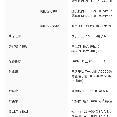
仕入先様の事情により、非含有部品として
誘導負荷(AC-15): AC24V 10A/AC
本サービスの対象外となる商品もある
基準値を超えていることを示します。
いたものが、含有品と判明した場合などや
当社は、これら貴社製品のうち、外国
ことをご了承ください。
「－」：未確認です。当社販売部門へお問
むを得ず変更することがあります。
開閉能力(DC)
抵抗負荷(DC-12): DC24V 8A/DC
為替および外国貿易法に定める商品
在庫状況および標準価格照会結果は、
い合わせください。
誘導負荷(DC-13): DC24V 4A/DC
（以下｢規制貨物等」という）を輸出
記載している更新日時点での社内デー
*EU RoHS指令（10物質）：
または国外への提供する場合は、日本
記
タに基づき作成されるものであり、閲
説明
開閉能力説明
測定条件: 周囲温度 20±2℃、
鉛(Pb) 1000ppm以下、 水銀(Hg) 1000ppm以下、 カド
*中国RoHS10物質の基準値 (GB/T26572)：
国政府の輸出許可(または役務取引許
号
覧された時点での実際の在庫および標
ミウム(Cd) 100ppm以下、
Pb(鉛) :1000ppm、 Hg(水銀) : 1000ppm、 Cd(カドミウ
可)を取得するなどの必要な手続きを
六価クロム(Cr(Ⅵ)) 1000ppm以下、ポリ臭化ビフェニル
ム) : 100ppm、
準価格とは異なる場合があることをご
端子仕様
プッシュインPlus端子台
類(PBB) 1000ppm以下、ポリ臭化ジフェニルエーテル類
Cr(Ⅵ)(六価クロム) : 1000ppm、 PBBs(ポリ臭化ビフェ
とります。
了承ください。
(PBDE) 1000ppm以下、フタル酸ビス(2-エチルヘキシ
○
一定数以上の在庫あり
ニル類) : 1000ppm、 PBDEs(ポリ臭化ジフェニルエーテ
当社は規制貨物を破棄する場合は、完
ル) (DEHP)(別名：DOP) 1000ppm以下、フタル酸ブチ
許容操作頻度
電気的: 最大30回/分
正式な納期状況および標準価格はお客
ル類) : 1000ppm、
ルベンジル（BBP） 1000ppm以下、フタル酸ジブチル
全に破砕するなど、違法に輸出されな
DBP(フタル酸ジブチル) : 1000ppm、 DIBP(フタル酸ジ
機械的: 最大60回/分
様のお取引先、またはお客様担当のオ
（DBP） 1000ppm以下、フタル酸ジイソブチル
イソブチル) : 1000ppm、 BBP(フタル酸ブチルベンジ
△
一定数には満たないが在庫あり
いよう必要な手段を講じます。
ムロン制御機器販売店・当社販売員に
(DIBP) 1000ppm以下
ル) : 1000ppm、
絶縁抵抗
100MΩ以上 (DC500Vメガ、
当社は貴社製品を、核兵器、ミサイ
但し、RoHS指令で産業用監視および制御機器に対する
DEHP(フタル酸ビス(2-エチルヘキシル)) : 1000ppm
ご相談ください。
適用除外項目は除く。
ル、化学兵器、生物兵器またはその他
－
在庫なし(最新の在庫状況につ
オムロン制御機器販売店や当社販売拠
フタル酸エステル類の４物質については閾値を超える意
耐電圧
各端子とアース間: AC2500V 50/
武器並びにこれらの製造装置等に一切
いては、お客様のお取引先、ま
図的な使用がないことを確認しています。
点は「
販売ネットワーク
」をご確認
同極端子間: AC2500V 50/60
※2 環境保護使用期限
使用いたしません。
たはお客様担当のオムロン制御
ください。
(初期値)
当社は、貴社製品を第三者に販売する
機器販売店・当社販売員にご確
在庫状況および標準価格結果を当社の
※2 対応予定月
「ｅ」：有害物質（10物質）のすべてが基
場合は、上記1、2および3の内容を当
認ください)
事前の承諾なく第三者に漏洩または開
耐振動
誤動作: 10～55Hz 複振幅 1.
準値以下であることを示します。
該第三者に通知します。また当社は、
示しないようお願いします。
部品在庫の切り替え状況などにより、予定
「10」：通常の使用状況下において有害物
販売先および販売に係わる関係者が違
2
耐衝撃
誤動作: 最大1000m/s
(接点開
マイパーツ機能（部品リスト作成サー
空
受注生産機種、また在庫状況の
月が前後することがあります。
質が外部に漏えいし、環境に深刻な影響を
法に輸出するおそれがある場合は、取
ビス）をご利用いただくには、I-Web
白
情報を公開していない機種
及ぼさない年数を意味します。
り引きをいたしません。
周囲温度範囲
使用時: -25～55℃ (ただし
メンバーズにご登録されている必要が
「－」：未確認です。当社販売部門へお問
保存時: -40～80℃ (ただし