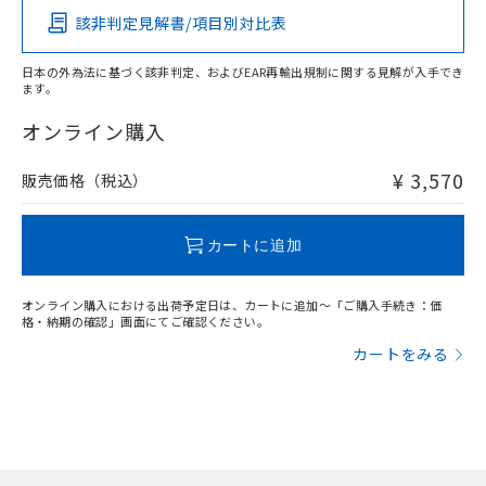
該非判定見解書/項目別対比表
X
O
O
O
日本の外為法に基づく該非判定、およびEAR再輸出規制に関する見解が入手でき
ます。
"対応済み"や非含有の記載がされた商品であっても、流通
在庫等で未対応品が混在する可能性があります。
オンライン購入
非含有品が必要な際は、弊社営業部門もしくは販売店へお
問い合わせください。
¥ 3,570
販売価格（税込）
この製品のRoHS/REACH対応状況ページへ
カートに追加
オンライン購入における出荷予定日は、カートに追加～「ご購入手続き：価
格・納期の確認」画面にてご確認ください。
カートをみる