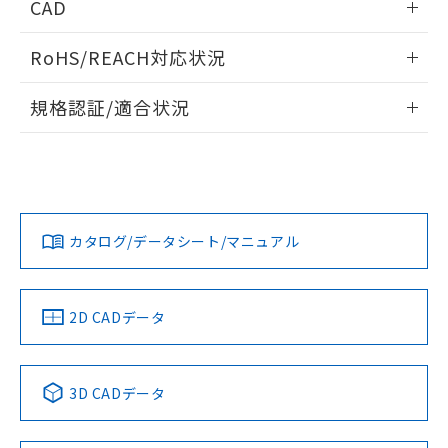
CAD
ログイン/会員登録いただくと、CADデータをダウンロー
RoHS/REACH対応状況
ドすることができます。
情報更新：2026/7/29
規格認証/適合状況
ログイン/会員登録
EU RoHS
注意事項・凡例
A30NL-MGM-TOA-P202-OAについての規格認証/適合状況に
ついては、「カスタマーサポートセンタ お客様相談室」また
は貴社担当オムロン営業員または販売店にお問い合わせくだ
対応状況
対応予定月
※1
※2
さい。
ダウンロードデータをご利用いただく前に、以下を必ずお読
みください。
カタログ/データシート/マニュアル
対応済み
ソフトウェアの使用条件
お問い合わせ
中国 RoHS
注意事項・凡例
2D CADデータ
中国 RoHS表
※1 ※2
3D CADデータ
Pb
Hg
Cd
Cr(VI)