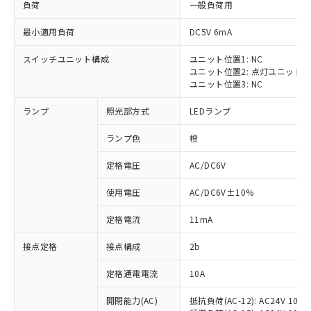
負荷
一般負荷用
最小適用負荷
DC5V 6mA
スイッチユニット構成
ユニット位置1: NC
ユニット位置2: 点灯ユニット
※1 対応状況
ユニット位置3: NC
対応済み：EU RoHS指令（10物質）の
ランプ
照光部方式
LEDランプ
非含有に対応した製品が提供可能な商品で
す。
ランプ色
橙
対応予定：EU RoHS指令（10物質）の非含
ご利用条件
有に対応した製品に切り替える予定のある
定格電圧
AC/DC6V
商品です。
使用電圧
AC/DC6V±10%
対応予定なし：EU RoHS指令（10物質）の
以下の条件をお読みいただき、同意のうえ
非含有に非対応の商品で、対応品を出す予
ご利用ください。
定格電流
11mA
定はありません。
調査・確認中：EU RoHS指令（10物質）の
本サービスは、当社制御機器事業取扱
接点定格
接点構成
2b
※1 中国RoHS○×表
非含有の対応状況を調査中または確認中の
商品の当社在庫状況および標準価格
商品です。
定格通電電流
10A
(税抜)を提供させていただくもので
「○」：最大均質材料含有率が中国RoHSの
非該当品：ライセンス料など無形物で、有
す。
基準値以下であることを示します。
害物質有無と関係のない商品です。
開閉能力(AC)
抵抗負荷(AC-12): AC24V 10A/A
当社制御機器事業取扱商品の中には、
「×」：最大均質材料含有率が中国RoHSの