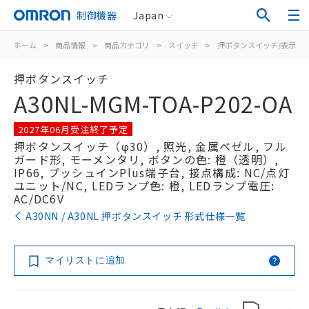
制御機器
Japan
ホーム
>
商品情報
>
商品カテゴリ
>
スイッチ
>
押ボタンスイッチ/表示灯
押ボタンスイッチ
A30NL-MGM-TOA-P202-OA
2027年06月受注終了予定
押ボタンスイッチ（φ30）, 照光, 金属ベゼル, フル
ガード形, モーメンタリ, ボタンの色: 橙（透明）,
IP66, プッシュインPlus端子台, 接点構成: NC/点灯
ユニット/NC, LEDランプ色: 橙, LEDランプ電圧:
AC/DC6V
A30NN / A30NL 押ボタンスイッチ 形式仕様一覧
マイリストに追加