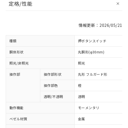
定格/性能
情報更新：2026/05/21
種類
押ボタンスイッチ
胴体形状
丸胴形(φ30mm)
照光/非照光
照光
操作部
操作部形状
丸形 フルガード形
操作部色
橙
透明/不透明
透明
動作機能
モーメンタリ
ベゼル材質
金属