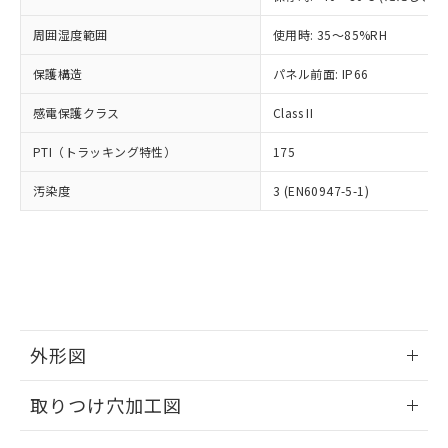
あります。
い合わせください。
お客様が当ウェブサイト上で当社にご
周囲湿度範囲
使用時: 35～85%RH
※3 非含有証明書ダウンロード
登録された部品リストについて、当社
および当社の共同利用者が、当社の製
保護構造
パネル前面: IP66
下記の非含有証明書をダウンロードするこ
品・サービスに関するお客様との取
とができます。
合意する
キャンセル
引・商談に必要な範囲で利用すること
感電保護クラス
Class II
をご了承ください。
EU RoHS指令（10物質）の非含有証明書
※当社の共同利用者とは、
"個人情報
PTI（トラッキング特性）
175
51物質の非含有証明書（当社基準）
の共同利用に関して"
の「1.共同利
※本証明書は発行日時点で非含有を証明す
汚染度
3 (EN60947-5-1)
用者の範囲」に記載されている法人を
るもので、過去に遡って非含有を証明する
指します。
ものではありません。
また、RoHS指令のフタル酸エステル類４
物質の対応では、対応完了までの期間は出
荷製品に未対応品が混在することから備考
欄に対応日を記載しておりました。
既に当社にて対応品への在庫切替を完了
外形図
していることから、特段のことがない限
り、2022年1月12日より割愛しておりま
情報更新：2026/05/21
す。
取りつけ穴加工図
情報更新：2026/05/21