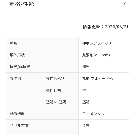
定格/性能
情報更新：2026/05/21
種類
押ボタンスイッチ
胴体形状
丸胴形(φ30mm)
照光/非照光
照光
操作部
操作部形状
丸形 フルガード形
操作部色
橙
透明/不透明
透明
動作機能
モーメンタリ
ベゼル材質
金属