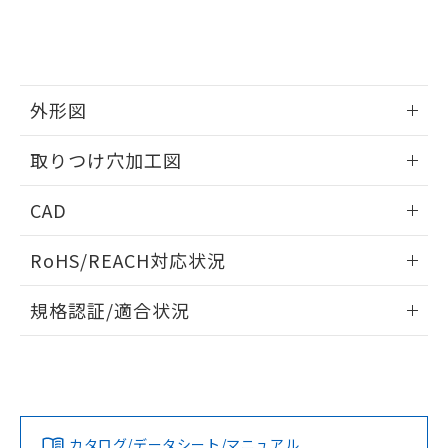
していることから、特段のことがない限
り、2022年1月12日より割愛しておりま
す。
外形図
情報更新：2026/05/21
取りつけ穴加工図
情報更新：2026/05/21
CAD
ログイン/会員登録いただくと、CADデータをダウンロー
RoHS/REACH対応状況
ドすることができます。
情報更新：2026/7/29
規格認証/適合状況
ログイン/会員登録
EU RoHS
注意事項・凡例
A30NL-MGM-TOA-P102-OAについての規格認証/適合状況に
ついては、「カスタマーサポートセンタ お客様相談室」また
は貴社担当オムロン営業員または販売店にお問い合わせくだ
対応状況
対応予定月
※1
※2
さい。
ダウンロードデータをご利用いただく前に、以下を必ずお読
みください。
カタログ/データシート/マニュアル
対応済み