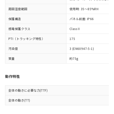
事前の承諾なく第三者に漏洩または開
準値以下であることを示します。
該第三者に通知します。また当社は、
示しないようお願いします。
部品在庫の切り替え状況などにより、予定
「10」：通常の使用状況下において有害物
周囲湿度範囲
使用時: 35～85%RH
販売先および販売に係わる関係者が違
マイパーツ機能（部品リスト作成サー
空
受注生産機種、また在庫状況の
月が前後することがあります。
質が外部に漏えいし、環境に深刻な影響を
法に輸出するおそれがある場合は、取
ビス）をご利用いただくには、I-Web
白
情報を公開していない機種
保護構造
パネル前面: IP66
及ぼさない年数を意味します。
り引きをいたしません。
メンバーズにご登録されている必要が
「－」：未確認です。当社販売部門へお問
あります。
感電保護クラス
Class II
い合わせください。
お客様が当ウェブサイト上で当社にご
※3 非含有証明書ダウンロード
登録された部品リストについて、当社
PTI（トラッキング特性）
175
および当社の共同利用者が、当社の製
下記の非含有証明書をダウンロードするこ
品・サービスに関するお客様との取
汚染度
3 (EN60947-5-1)
とができます。
合意する
キャンセル
引・商談に必要な範囲で利用すること
質量
約75g
をご了承ください。
EU RoHS指令（10物質）の非含有証明書
※当社の共同利用者とは、
"個人情報
51物質の非含有証明書（当社基準）
の共同利用に関して"
の「1.共同利
※本証明書は発行日時点で非含有を証明す
用者の範囲」に記載されている法人を
動作特性
るもので、過去に遡って非含有を証明する
指します。
ものではありません。
また、RoHS指令のフタル酸エステル類４
全体の動きに必要な力(TTF)
物質の対応では、対応完了までの期間は出
荷製品に未対応品が混在することから備考
全体の動き(TT)
欄に対応日を記載しておりました。
既に当社にて対応品への在庫切替を完了