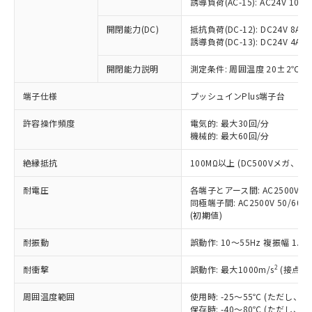
誘導負荷(AC-15): AC24V 10A/AC
本サービスは、当社制御機器事業取扱
※1 中国RoHS○×表
非含有の対応状況を調査中または確認中の
商品の当社在庫状況および標準価格
商品です。
開閉能力(DC)
抵抗負荷(DC-12): DC24V 8A/DC
(税抜)を提供させていただくもので
「○」：最大均質材料含有率が中国RoHSの
非該当品：ライセンス料など無形物で、有
誘導負荷(DC-13): DC24V 4A/DC
す。
基準値以下であることを示します。
害物質有無と関係のない商品です。
当社制御機器事業取扱商品の中には、
「×」：最大均質材料含有率が中国RoHSの
開閉能力説明
測定条件: 周囲温度 20±2℃、
仕入先様の事情により、非含有部品として
本サービスの対象外となる商品もある
基準値を超えていることを示します。
いたものが、含有品と判明した場合などや
当社は、これら貴社製品のうち、外国
ことをご了承ください。
端子仕様
プッシュインPlus端子台
「－」：未確認です。当社販売部門へお問
むを得ず変更することがあります。
為替および外国貿易法に定める商品
在庫状況および標準価格照会結果は、
い合わせください。
（以下｢規制貨物等」という）を輸出
記載している更新日時点での社内デー
許容操作頻度
電気的: 最大30回/分
*EU RoHS指令（10物質）：
または国外への提供する場合は、日本
機械的: 最大60回/分
記
タに基づき作成されるものであり、閲
説明
鉛(Pb) 1000ppm以下、 水銀(Hg) 1000ppm以下、 カド
*中国RoHS10物質の基準値 (GB/T26572)：
国政府の輸出許可(または役務取引許
号
覧された時点での実際の在庫および標
ミウム(Cd) 100ppm以下、
Pb(鉛) :1000ppm、 Hg(水銀) : 1000ppm、 Cd(カドミウ
可)を取得するなどの必要な手続きを
六価クロム(Cr(Ⅵ)) 1000ppm以下、ポリ臭化ビフェニル
絶縁抵抗
100MΩ以上 (DC500Vメガ、
ム) : 100ppm、
準価格とは異なる場合があることをご
類(PBB) 1000ppm以下、ポリ臭化ジフェニルエーテル類
Cr(Ⅵ)(六価クロム) : 1000ppm、 PBBs(ポリ臭化ビフェ
とります。
了承ください。
(PBDE) 1000ppm以下、フタル酸ビス(2-エチルヘキシ
○
一定数以上の在庫あり
ニル類) : 1000ppm、 PBDEs(ポリ臭化ジフェニルエーテ
耐電圧
各端子とアース間: AC2500V 50/
当社は規制貨物を破棄する場合は、完
ル) (DEHP)(別名：DOP) 1000ppm以下、フタル酸ブチ
正式な納期状況および標準価格はお客
ル類) : 1000ppm、
同極端子間: AC2500V 50/60
ルベンジル（BBP） 1000ppm以下、フタル酸ジブチル
全に破砕するなど、違法に輸出されな
DBP(フタル酸ジブチル) : 1000ppm、 DIBP(フタル酸ジ
様のお取引先、またはお客様担当のオ
（DBP） 1000ppm以下、フタル酸ジイソブチル
(初期値)
イソブチル) : 1000ppm、 BBP(フタル酸ブチルベンジ
△
一定数には満たないが在庫あり
いよう必要な手段を講じます。
ムロン制御機器販売店・当社販売員に
(DIBP) 1000ppm以下
ル) : 1000ppm、
当社は貴社製品を、核兵器、ミサイ
但し、RoHS指令で産業用監視および制御機器に対する
DEHP(フタル酸ビス(2-エチルヘキシル)) : 1000ppm
ご相談ください。
耐振動
誤動作: 10～55Hz 複振幅 1.
適用除外項目は除く。
ル、化学兵器、生物兵器またはその他
－
在庫なし(最新の在庫状況につ
オムロン制御機器販売店や当社販売拠
フタル酸エステル類の４物質については閾値を超える意
武器並びにこれらの製造装置等に一切
いては、お客様のお取引先、ま
図的な使用がないことを確認しています。
点は「
販売ネットワーク
」をご確認
2
耐衝撃
誤動作: 最大1000m/s
(接点開
※2 環境保護使用期限
使用いたしません。
たはお客様担当のオムロン制御
ください。
当社は、貴社製品を第三者に販売する
機器販売店・当社販売員にご確
周囲温度範囲
使用時: -25～55℃ (ただし
在庫状況および標準価格結果を当社の
※2 対応予定月
「ｅ」：有害物質（10物質）のすべてが基
場合は、上記1、2および3の内容を当
保存時: -40～80℃ (ただし
認ください)