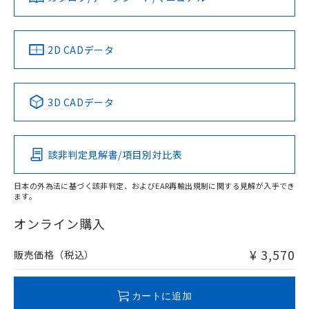
ソフトウェアの使用条件
お問い合わせ
中国 RoHS
注意事項・凡例
2D CADデータ
中国 RoHS表
※1 ※2
3D CADデータ
Pb
Hg
Cd
Cr(VI)
該非判定見解書/項目別対比表
X
O
O
O
日本の外為法に基づく該非判定、およびEAR再輸出規制に関する見解が入手でき
ます。
"対応済み"や非含有の記載がされた商品であっても、流通
在庫等で未対応品が混在する可能性があります。
オンライン購入
非含有品が必要な際は、弊社営業部門もしくは販売店へお
問い合わせください。
¥ 3,570
販売価格（税込）
この製品のRoHS/REACH対応状況ページへ
カートに追加