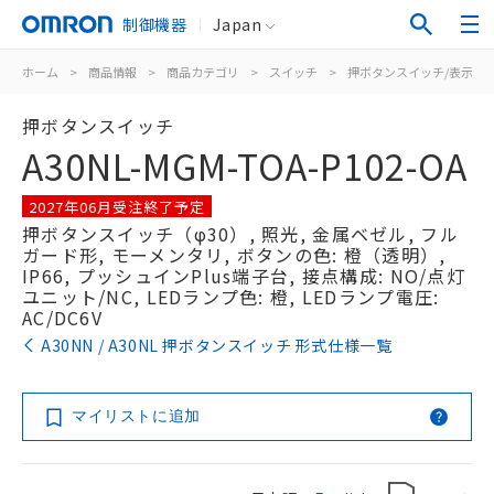
制御機器
Japan
ホーム
>
商品情報
>
商品カテゴリ
>
スイッチ
>
押ボタンスイッチ/表示灯
押ボタンスイッチ
A30NL-MGM-TOA-P102-OA
2027年06月受注終了予定
押ボタンスイッチ（φ30）, 照光, 金属ベゼル, フル
ガード形, モーメンタリ, ボタンの色: 橙（透明）,
IP66, プッシュインPlus端子台, 接点構成: NO/点灯
ユニット/NC, LEDランプ色: 橙, LEDランプ電圧:
AC/DC6V
A30NN / A30NL 押ボタンスイッチ 形式仕様一覧
マイリストに追加