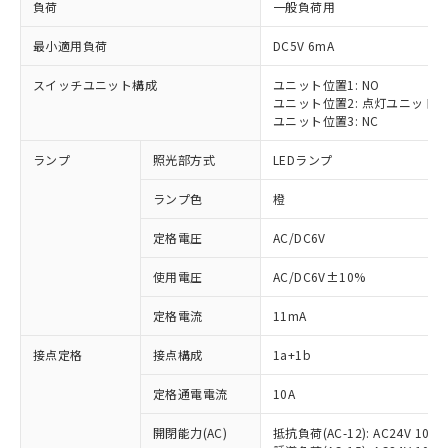
負荷
一般負荷用
最小適用負荷
DC5V 6mA
スイッチユニット構成
ユニット位置1: NO
ユニット位置2: 点灯ユニット
ユニット位置3: NC
ランプ
照光部方式
LEDランプ
ランプ色
橙
※1 対応状況
定格電圧
AC/DC6V
対応済み：EU RoHS指令（10物質）の
非含有に対応した製品が提供可能な商品で
使用電圧
AC/DC6V±10%
す。
定格電流
11mA
対応予定：EU RoHS指令（10物質）の非含
ご利用条件
有に対応した製品に切り替える予定のある
接点定格
接点構成
1a+1b
商品です。
対応予定なし：EU RoHS指令（10物質）の
定格通電電流
10A
以下の条件をお読みいただき、同意のうえ
非含有に非対応の商品で、対応品を出す予
ご利用ください。
定はありません。
開閉能力(AC)
抵抗負荷(AC-12): AC24V 10A/A
調査・確認中：EU RoHS指令（10物質）の