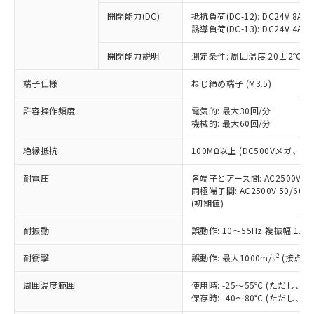
本サービスの対象外となる商品もある
基準値を超えていることを示します。
いたものが、含有品と判明した場合などや
当社は、これら貴社製品のうち、外国
ことをご了承ください。
開閉能力(DC)
抵抗負荷(DC-12): DC24V 8A/DC
「－」：未確認です。当社販売部門へお問
むを得ず変更することがあります。
為替および外国貿易法に定める商品
誘導負荷(DC-13): DC24V 4A/DC
在庫状況および標準価格照会結果は、
い合わせください。
（以下｢規制貨物等」という）を輸出
記載している更新日時点での社内デー
*EU RoHS指令（10物質）：
または国外への提供する場合は、日本
開閉能力説明
測定条件: 周囲温度 20±2℃、
記
タに基づき作成されるものであり、閲
説明
鉛(Pb) 1000ppm以下、 水銀(Hg) 1000ppm以下、 カド
*中国RoHS10物質の基準値 (GB/T26572)：
国政府の輸出許可(または役務取引許
号
覧された時点での実際の在庫および標
ミウム(Cd) 100ppm以下、
Pb(鉛) :1000ppm、 Hg(水銀) : 1000ppm、 Cd(カドミウ
端子仕様
ねじ締め端子 (M3.5)
可)を取得するなどの必要な手続きを
六価クロム(Cr(Ⅵ)) 1000ppm以下、ポリ臭化ビフェニル
ム) : 100ppm、
準価格とは異なる場合があることをご
類(PBB) 1000ppm以下、ポリ臭化ジフェニルエーテル類
Cr(Ⅵ)(六価クロム) : 1000ppm、 PBBs(ポリ臭化ビフェ
とります。
了承ください。
(PBDE) 1000ppm以下、フタル酸ビス(2-エチルヘキシ
○
一定数以上の在庫あり
ニル類) : 1000ppm、 PBDEs(ポリ臭化ジフェニルエーテ
許容操作頻度
電気的: 最大30回/分
当社は規制貨物を破棄する場合は、完
ル) (DEHP)(別名：DOP) 1000ppm以下、フタル酸ブチ
正式な納期状況および標準価格はお客
ル類) : 1000ppm、
機械的: 最大60回/分
ルベンジル（BBP） 1000ppm以下、フタル酸ジブチル
全に破砕するなど、違法に輸出されな
DBP(フタル酸ジブチル) : 1000ppm、 DIBP(フタル酸ジ
様のお取引先、またはお客様担当のオ
（DBP） 1000ppm以下、フタル酸ジイソブチル
イソブチル) : 1000ppm、 BBP(フタル酸ブチルベンジ
△
一定数には満たないが在庫あり
いよう必要な手段を講じます。
ムロン制御機器販売店・当社販売員に
(DIBP) 1000ppm以下
ル) : 1000ppm、
絶縁抵抗
100MΩ以上 (DC500Vメガ、
当社は貴社製品を、核兵器、ミサイ
但し、RoHS指令で産業用監視および制御機器に対する
DEHP(フタル酸ビス(2-エチルヘキシル)) : 1000ppm
ご相談ください。
適用除外項目は除く。
ル、化学兵器、生物兵器またはその他
－
在庫なし(最新の在庫状況につ
オムロン制御機器販売店や当社販売拠
耐電圧
各端子とアース間: AC2500V 50/
フタル酸エステル類の４物質については閾値を超える意
武器並びにこれらの製造装置等に一切
いては、お客様のお取引先、ま
図的な使用がないことを確認しています。
同極端子間: AC2500V 50/60
点は「
販売ネットワーク
」をご確認
※2 環境保護使用期限
使用いたしません。
(初期値)
たはお客様担当のオムロン制御
ください。
当社は、貴社製品を第三者に販売する
機器販売店・当社販売員にご確
在庫状況および標準価格結果を当社の
※2 対応予定月
「ｅ」：有害物質（10物質）のすべてが基
耐振動
誤動作: 10～55Hz 複振幅 1.
場合は、上記1、2および3の内容を当
認ください)
事前の承諾なく第三者に漏洩または開
準値以下であることを示します。
該第三者に通知します。また当社は、
示しないようお願いします。
2
耐衝撃
誤動作: 最大1000m/s
(接点開
部品在庫の切り替え状況などにより、予定
「10」：通常の使用状況下において有害物
販売先および販売に係わる関係者が違
マイパーツ機能（部品リスト作成サー
空
受注生産機種、また在庫状況の
月が前後することがあります。
質が外部に漏えいし、環境に深刻な影響を
法に輸出するおそれがある場合は、取
ビス）をご利用いただくには、I-Web
白
情報を公開していない機種
周囲温度範囲
使用時: -25～55℃ (ただし
及ぼさない年数を意味します。
り引きをいたしません。
メンバーズにご登録されている必要が
保存時: -40～80℃ (ただし
「－」：未確認です。当社販売部門へお問
あります。