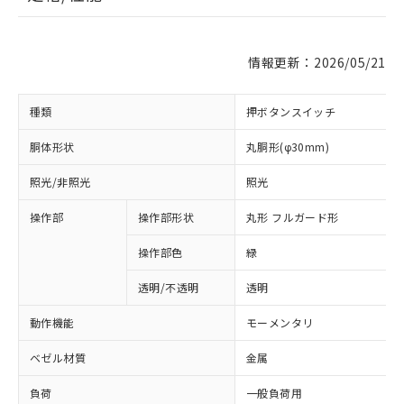
情報更新：2026/05/21
種類
押ボタンスイッチ
胴体形状
丸胴形(φ30mm)
照光/非照光
照光
操作部
操作部形状
丸形 フルガード形
操作部色
緑
透明/不透明
透明
動作機能
モーメンタリ
ベゼル材質
金属
負荷
一般負荷用