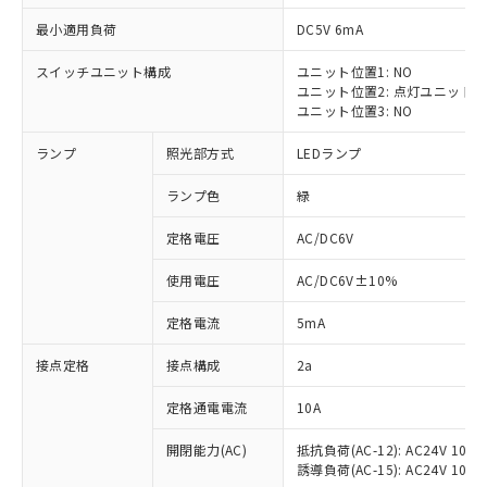
最小適用負荷
DC5V 6mA
スイッチユニット構成
ユニット位置1: NO
ユニット位置2: 点灯ユニット
※1 対応状況
ユニット位置3: NO
ランプ
照光部方式
LEDランプ
対応済み：EU RoHS指令（10物質）の
非含有に対応した製品が提供可能な商品で
ランプ色
緑
す。
対応予定：EU RoHS指令（10物質）の非含
定格電圧
AC/DC6V
ご利用条件
有に対応した製品に切り替える予定のある
商品です。
使用電圧
AC/DC6V±10%
対応予定なし：EU RoHS指令（10物質）の
以下の条件をお読みいただき、同意のうえ
非含有に非対応の商品で、対応品を出す予
定格電流
5mA
ご利用ください。
定はありません。
調査・確認中：EU RoHS指令（10物質）の
接点定格
接点構成
2a
本サービスは、当社制御機器事業取扱
※1 中国RoHS○×表
非含有の対応状況を調査中または確認中の
商品の当社在庫状況および標準価格
定格通電電流
10A
商品です。
(税抜)を提供させていただくもので
「○」：最大均質材料含有率が中国RoHSの
非該当品：ライセンス料など無形物で、有
す。
開閉能力(AC)
抵抗負荷(AC-12): AC24V 10A/A
基準値以下であることを示します。
害物質有無と関係のない商品です。
当社制御機器事業取扱商品の中には、
誘導負荷(AC-15): AC24V 10A/AC
「×」：最大均質材料含有率が中国RoHSの
仕入先様の事情により、非含有部品として