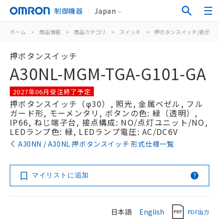
制御機器
Japan
ホーム
>
商品情報
>
商品カテゴリ
>
スイッチ
>
押ボタンスイッチ/表示灯
押ボタンスイッチ
A30NL-MGM-TGA-G101-GA
2027年06月受注終了予定
押ボタンスイッチ（φ30）, 照光, 金属ベゼル, フル
ガード形, モーメンタリ, ボタンの色: 緑（透明）,
IP66, ねじ端子台, 接点構成: NO/点灯ユニット/NO,
LEDランプ色: 緑, LEDランプ電圧: AC/DC6V
A30NN / A30NL 押ボタンスイッチ 形式仕様一覧
マイリストに追加
日本語
English
PDF出力