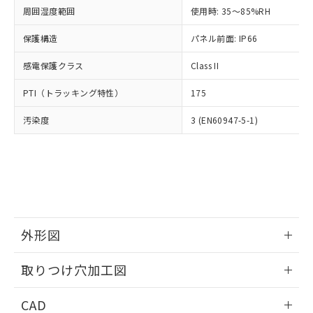
い合わせください。
お客様が当ウェブサイト上で当社にご
周囲湿度範囲
使用時: 35～85%RH
※3 非含有証明書ダウンロード
登録された部品リストについて、当社
保護構造
パネル前面: IP66
および当社の共同利用者が、当社の製
下記の非含有証明書をダウンロードするこ
品・サービスに関するお客様との取
とができます。
感電保護クラス
Class II
合意する
キャンセル
引・商談に必要な範囲で利用すること
をご了承ください。
EU RoHS指令（10物質）の非含有証明書
PTI（トラッキング特性）
175
※当社の共同利用者とは、
"個人情報
51物質の非含有証明書（当社基準）
の共同利用に関して"
の「1.共同利
汚染度
3 (EN60947-5-1)
※本証明書は発行日時点で非含有を証明す
用者の範囲」に記載されている法人を
るもので、過去に遡って非含有を証明する
指します。
ものではありません。
また、RoHS指令のフタル酸エステル類４
物質の対応では、対応完了までの期間は出
荷製品に未対応品が混在することから備考
欄に対応日を記載しておりました。
既に当社にて対応品への在庫切替を完了
外形図
していることから、特段のことがない限
り、2022年1月12日より割愛しておりま
情報更新：2026/05/21
取りつけ穴加工図
す。
情報更新：2026/05/21
CAD