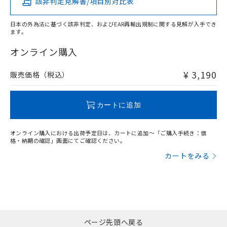
該非判定見解書/項目別対比表
X
O
O
O
日本の外為法に基づく該非判定、およびEAR再輸出規制に関する見解が入手でき
ます。
"対応済み"や非含有の記載がされた商品であっても、流通
在庫等で未対応品が混在する可能性があります。
オンライン購入
非含有品が必要な際は、弊社営業部門もしくは販売店へお
問い合わせください。
¥ 3,190
販売価格（税込）
この製品のRoHS/REACH対応状況ページへ
カートに追加
オンライン購入における出荷予定日は、カートに追加～「ご購入手続き：価
格・納期の確認」画面にてご確認ください。
カートをみる
ページ先頭へ戻る