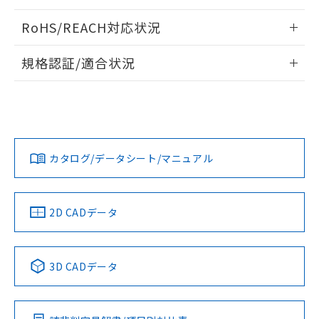
ログイン/会員登録いただくと、CADデータをダウンロー
RoHS/REACH対応状況
ドすることができます。
情報更新：2026/7/29
規格認証/適合状況
ログイン/会員登録
EU RoHS
注意事項・凡例
A30NL-MGM-TGA-G101-GAについての規格認証/適合状況に
ついては、「カスタマーサポートセンタ お客様相談室」また
は貴社担当オムロン営業員または販売店にお問い合わせくだ
対応状況
対応予定月
※1
※2
さい。
ダウンロードデータをご利用いただく前に、以下を必ずお読
みください。
カタログ/データシート/マニュアル
対応済み
ソフトウェアの使用条件
お問い合わせ
中国 RoHS
注意事項・凡例
2D CADデータ
中国 RoHS表
※1 ※2
3D CADデータ
Pb
Hg
Cd
Cr(VI)