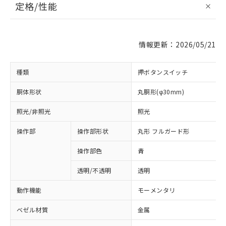
定格/性能
情報更新：2026/05/21
種類
押ボタンスイッチ
胴体形状
丸胴形(φ30mm)
照光/非照光
照光
操作部
操作部形状
丸形 フルガード形
操作部色
青
透明/不透明
透明
動作機能
モーメンタリ
ベゼル材質
金属