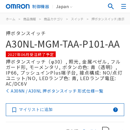
制御機器
Japan
ホーム
>
商品情報
>
商品カテゴリ
>
スイッチ
>
押ボタンスイッチ/表示灯
押ボタンスイッチ
A30NL-MGM-TAA-P101-AA
2027年06月受注終了予定
押ボタンスイッチ（φ30）, 照光, 金属ベゼル, フル
ガード形, モーメンタリ, ボタンの色: 青（透明）,
IP66, プッシュインPlus端子台, 接点構成: NO/点灯
ユニット/NO, LEDランプ色: 青, LEDランプ電圧:
AC/DC6V
A30NN / A30NL 押ボタンスイッチ 形式仕様一覧
マイリストに追加