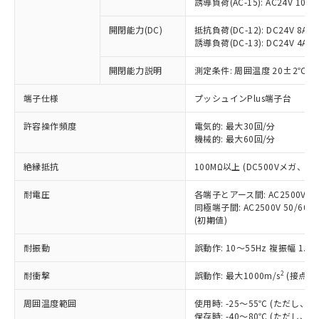
仕入先様の事情により、非含有部品として
誘導負荷(AC-15): AC24V 10A/AC
本サービスの対象外となる商品もある
基準値を超えていることを示します。
いたものが、含有品と判明した場合などや
当社は、これら貴社製品のうち、外国
ことをご了承ください。
「－」：未確認です。当社販売部門へお問
むを得ず変更することがあります。
開閉能力(DC)
抵抗負荷(DC-12): DC24V 8A/DC
為替および外国貿易法に定める商品
在庫状況および標準価格照会結果は、
い合わせください。
誘導負荷(DC-13): DC24V 4A/DC
（以下｢規制貨物等」という）を輸出
記載している更新日時点での社内デー
*EU RoHS指令（10物質）：
または国外への提供する場合は、日本
記
タに基づき作成されるものであり、閲
説明
開閉能力説明
測定条件: 周囲温度 20±2℃、
鉛(Pb) 1000ppm以下、 水銀(Hg) 1000ppm以下、 カド
*中国RoHS10物質の基準値 (GB/T26572)：
国政府の輸出許可(または役務取引許
号
覧された時点での実際の在庫および標
ミウム(Cd) 100ppm以下、
Pb(鉛) :1000ppm、 Hg(水銀) : 1000ppm、 Cd(カドミウ
可)を取得するなどの必要な手続きを
六価クロム(Cr(Ⅵ)) 1000ppm以下、ポリ臭化ビフェニル
ム) : 100ppm、
準価格とは異なる場合があることをご
端子仕様
プッシュインPlus端子台
類(PBB) 1000ppm以下、ポリ臭化ジフェニルエーテル類
Cr(Ⅵ)(六価クロム) : 1000ppm、 PBBs(ポリ臭化ビフェ
とります。
了承ください。
(PBDE) 1000ppm以下、フタル酸ビス(2-エチルヘキシ
○
一定数以上の在庫あり
ニル類) : 1000ppm、 PBDEs(ポリ臭化ジフェニルエーテ
当社は規制貨物を破棄する場合は、完
ル) (DEHP)(別名：DOP) 1000ppm以下、フタル酸ブチ
許容操作頻度
電気的: 最大30回/分
正式な納期状況および標準価格はお客
ル類) : 1000ppm、
ルベンジル（BBP） 1000ppm以下、フタル酸ジブチル
全に破砕するなど、違法に輸出されな
DBP(フタル酸ジブチル) : 1000ppm、 DIBP(フタル酸ジ
機械的: 最大60回/分
様のお取引先、またはお客様担当のオ
（DBP） 1000ppm以下、フタル酸ジイソブチル
イソブチル) : 1000ppm、 BBP(フタル酸ブチルベンジ
△
一定数には満たないが在庫あり
いよう必要な手段を講じます。
ムロン制御機器販売店・当社販売員に
(DIBP) 1000ppm以下
ル) : 1000ppm、
絶縁抵抗
100MΩ以上 (DC500Vメガ、
当社は貴社製品を、核兵器、ミサイ
但し、RoHS指令で産業用監視および制御機器に対する
DEHP(フタル酸ビス(2-エチルヘキシル)) : 1000ppm
ご相談ください。
適用除外項目は除く。
ル、化学兵器、生物兵器またはその他
－
在庫なし(最新の在庫状況につ
オムロン制御機器販売店や当社販売拠
フタル酸エステル類の４物質については閾値を超える意
耐電圧
各端子とアース間: AC2500V 50/
武器並びにこれらの製造装置等に一切
いては、お客様のお取引先、ま
図的な使用がないことを確認しています。
点は「
販売ネットワーク
」をご確認
同極端子間: AC2500V 50/60
※2 環境保護使用期限
使用いたしません。
たはお客様担当のオムロン制御
ください。
(初期値)
当社は、貴社製品を第三者に販売する
機器販売店・当社販売員にご確
在庫状況および標準価格結果を当社の
※2 対応予定月
「ｅ」：有害物質（10物質）のすべてが基
場合は、上記1、2および3の内容を当
認ください)
事前の承諾なく第三者に漏洩または開
耐振動
誤動作: 10～55Hz 複振幅 1.
準値以下であることを示します。
該第三者に通知します。また当社は、
示しないようお願いします。
部品在庫の切り替え状況などにより、予定
「10」：通常の使用状況下において有害物
販売先および販売に係わる関係者が違
2
耐衝撃
誤動作: 最大1000m/s
(接点開
マイパーツ機能（部品リスト作成サー
空
受注生産機種、また在庫状況の
月が前後することがあります。
質が外部に漏えいし、環境に深刻な影響を
法に輸出するおそれがある場合は、取
ビス）をご利用いただくには、I-Web
白
情報を公開していない機種
及ぼさない年数を意味します。
り引きをいたしません。
周囲温度範囲
使用時: -25～55℃ (ただし
メンバーズにご登録されている必要が
「－」：未確認です。当社販売部門へお問
保存時: -40～80℃ (ただし