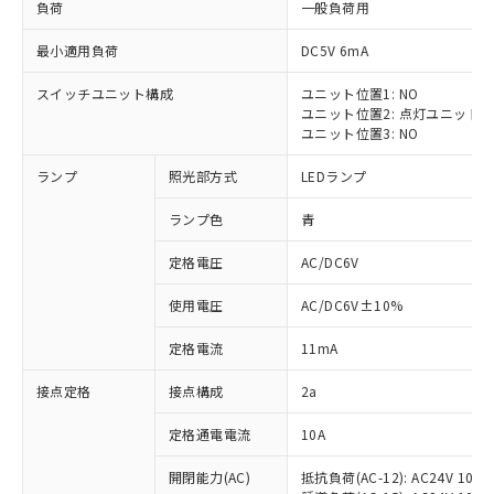
負荷
一般負荷用
最小適用負荷
DC5V 6mA
スイッチユニット構成
ユニット位置1: NO
ユニット位置2: 点灯ユニット
※1 対応状況
ユニット位置3: NO
対応済み：EU RoHS指令（10物質）の
ランプ
照光部方式
LEDランプ
非含有に対応した製品が提供可能な商品で
す。
ランプ色
青
対応予定：EU RoHS指令（10物質）の非含
ご利用条件
有に対応した製品に切り替える予定のある
定格電圧
AC/DC6V
商品です。
使用電圧
AC/DC6V±10%
対応予定なし：EU RoHS指令（10物質）の
以下の条件をお読みいただき、同意のうえ
非含有に非対応の商品で、対応品を出す予
ご利用ください。
定格電流
11mA
定はありません。
調査・確認中：EU RoHS指令（10物質）の
本サービスは、当社制御機器事業取扱
接点定格
接点構成
2a
※1 中国RoHS○×表
非含有の対応状況を調査中または確認中の
商品の当社在庫状況および標準価格
商品です。
定格通電電流
10A
(税抜)を提供させていただくもので
「○」：最大均質材料含有率が中国RoHSの
非該当品：ライセンス料など無形物で、有
す。
基準値以下であることを示します。
害物質有無と関係のない商品です。
開閉能力(AC)
抵抗負荷(AC-12): AC24V 10A/A
当社制御機器事業取扱商品の中には、
「×」：最大均質材料含有率が中国RoHSの