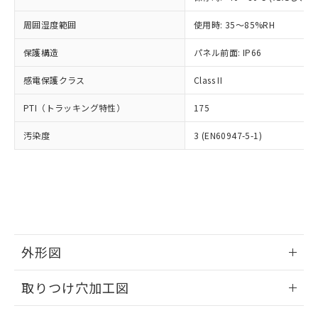
あります。
い合わせください。
お客様が当ウェブサイト上で当社にご
周囲湿度範囲
使用時: 35～85%RH
※3 非含有証明書ダウンロード
登録された部品リストについて、当社
および当社の共同利用者が、当社の製
保護構造
パネル前面: IP66
下記の非含有証明書をダウンロードするこ
品・サービスに関するお客様との取
とができます。
合意する
キャンセル
引・商談に必要な範囲で利用すること
感電保護クラス
Class II
をご了承ください。
EU RoHS指令（10物質）の非含有証明書
※当社の共同利用者とは、
"個人情報
PTI（トラッキング特性）
175
51物質の非含有証明書（当社基準）
の共同利用に関して"
の「1.共同利
※本証明書は発行日時点で非含有を証明す
汚染度
3 (EN60947-5-1)
用者の範囲」に記載されている法人を
るもので、過去に遡って非含有を証明する
指します。
ものではありません。
また、RoHS指令のフタル酸エステル類４
物質の対応では、対応完了までの期間は出
荷製品に未対応品が混在することから備考
欄に対応日を記載しておりました。
既に当社にて対応品への在庫切替を完了
外形図
していることから、特段のことがない限
り、2022年1月12日より割愛しておりま
情報更新：2026/05/21
す。
取りつけ穴加工図
情報更新：2026/05/21