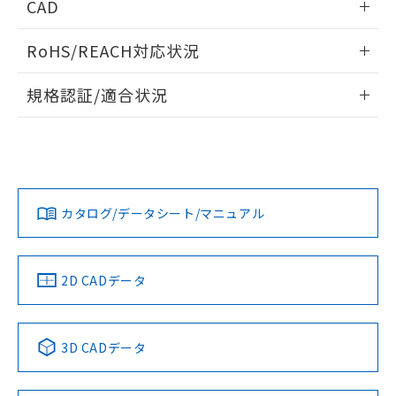
CAD
ログイン/会員登録いただくと、CADデータをダウンロー
RoHS/REACH対応状況
ドすることができます。
情報更新：2026/7/29
規格認証/適合状況
ログイン/会員登録
EU RoHS
注意事項・凡例
A30NL-MGM-TAA-P101-AAについての規格認証/適合状況に
ついては、「カスタマーサポートセンタ お客様相談室」また
は貴社担当オムロン営業員または販売店にお問い合わせくだ
対応状況
対応予定月
※1
※2
さい。
ダウンロードデータをご利用いただく前に、以下を必ずお読
みください。
カタログ/データシート/マニュアル
対応済み
ソフトウェアの使用条件
お問い合わせ
中国 RoHS
注意事項・凡例
2D CADデータ
中国 RoHS表
※1 ※2
3D CADデータ
Pb
Hg
Cd
Cr(VI)