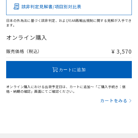
該非判定見解書/項目別対比表
X
O
O
O
日本の外為法に基づく該非判定、およびEAR再輸出規制に関する見解が入手でき
ます。
"対応済み"や非含有の記載がされた商品であっても、流通
在庫等で未対応品が混在する可能性があります。
オンライン購入
非含有品が必要な際は、弊社営業部門もしくは販売店へお
問い合わせください。
¥ 3,570
販売価格（税込）
この製品のRoHS/REACH対応状況ページへ
カートに追加
オンライン購入における出荷予定日は、カートに追加～「ご購入手続き：価
格・納期の確認」画面にてご確認ください。
カートをみる