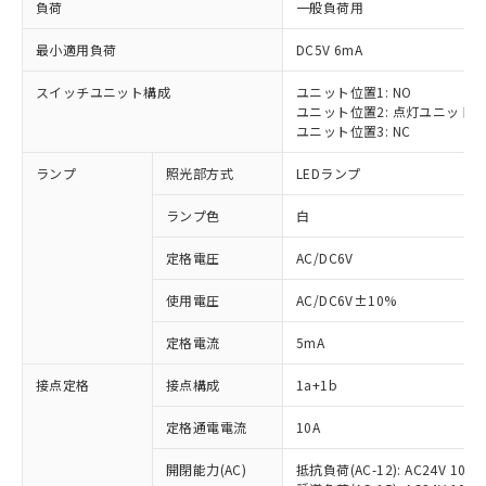
負荷
一般負荷用
最小適用負荷
DC5V 6mA
スイッチユニット構成
ユニット位置1: NO
ユニット位置2: 点灯ユニット
ユニット位置3: NC
ランプ
照光部方式
LEDランプ
ランプ色
白
※1 対応状況
定格電圧
AC/DC6V
対応済み：EU RoHS指令（10物質）の
非含有に対応した製品が提供可能な商品で
使用電圧
AC/DC6V±10%
す。
定格電流
5mA
対応予定：EU RoHS指令（10物質）の非含
ご利用条件
有に対応した製品に切り替える予定のある
接点定格
接点構成
1a+1b
商品です。
対応予定なし：EU RoHS指令（10物質）の
定格通電電流
10A
以下の条件をお読みいただき、同意のうえ
非含有に非対応の商品で、対応品を出す予
ご利用ください。
定はありません。
開閉能力(AC)
抵抗負荷(AC-12): AC24V 10A/A
調査・確認中：EU RoHS指令（10物質）の