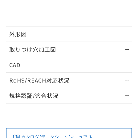
していることから、特段のことがない限
り、2022年1月12日より割愛しておりま
す。
外形図
情報更新：2026/05/21
取りつけ穴加工図
情報更新：2026/05/21
CAD
ログイン/会員登録いただくと、CADデータをダウンロー
RoHS/REACH対応状況
ドすることができます。
情報更新：2026/7/29
規格認証/適合状況
ログイン/会員登録
EU RoHS
注意事項・凡例
A30NL-MGA-TWA-P102-WAについての規格認証/適合状況に
ついては、「カスタマーサポートセンタ お客様相談室」また
は貴社担当オムロン営業員または販売店にお問い合わせくだ
対応状況
対応予定月
※1
※2
さい。
ダウンロードデータをご利用いただく前に、以下を必ずお読
みください。
カタログ/データシート/マニュアル
対応済み