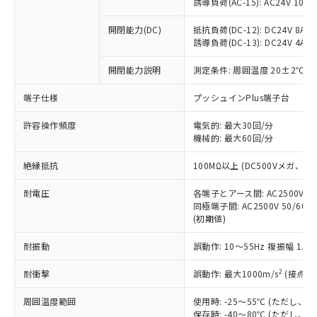
誘導負荷(AC-15): AC24V 10A/AC
本サービスは、当社制御機器事業取扱
※1 中国RoHS○×表
非含有の対応状況を調査中または確認中の
商品の当社在庫状況および標準価格
商品です。
開閉能力(DC)
抵抗負荷(DC-12): DC24V 8A/DC
(税抜)を提供させていただくもので
「○」：最大均質材料含有率が中国RoHSの
非該当品：ライセンス料など無形物で、有
誘導負荷(DC-13): DC24V 4A/DC
す。
基準値以下であることを示します。
害物質有無と関係のない商品です。
当社制御機器事業取扱商品の中には、
「×」：最大均質材料含有率が中国RoHSの
開閉能力説明
測定条件: 周囲温度 20±2℃、
仕入先様の事情により、非含有部品として
本サービスの対象外となる商品もある
基準値を超えていることを示します。
いたものが、含有品と判明した場合などや
当社は、これら貴社製品のうち、外国
ことをご了承ください。
端子仕様
プッシュインPlus端子台
「－」：未確認です。当社販売部門へお問
むを得ず変更することがあります。
為替および外国貿易法に定める商品
在庫状況および標準価格照会結果は、
い合わせください。
（以下｢規制貨物等」という）を輸出
記載している更新日時点での社内デー
許容操作頻度
電気的: 最大30回/分
*EU RoHS指令（10物質）：
または国外への提供する場合は、日本
機械的: 最大60回/分
記
タに基づき作成されるものであり、閲
説明
鉛(Pb) 1000ppm以下、 水銀(Hg) 1000ppm以下、 カド
*中国RoHS10物質の基準値 (GB/T26572)：
国政府の輸出許可(または役務取引許
号
覧された時点での実際の在庫および標
ミウム(Cd) 100ppm以下、
Pb(鉛) :1000ppm、 Hg(水銀) : 1000ppm、 Cd(カドミウ
可)を取得するなどの必要な手続きを
六価クロム(Cr(Ⅵ)) 1000ppm以下、ポリ臭化ビフェニル
絶縁抵抗
100MΩ以上 (DC500Vメガ、
ム) : 100ppm、
準価格とは異なる場合があることをご
類(PBB) 1000ppm以下、ポリ臭化ジフェニルエーテル類
Cr(Ⅵ)(六価クロム) : 1000ppm、 PBBs(ポリ臭化ビフェ
とります。
了承ください。
(PBDE) 1000ppm以下、フタル酸ビス(2-エチルヘキシ
○
一定数以上の在庫あり
ニル類) : 1000ppm、 PBDEs(ポリ臭化ジフェニルエーテ
耐電圧
各端子とアース間: AC2500V 50/
当社は規制貨物を破棄する場合は、完
ル) (DEHP)(別名：DOP) 1000ppm以下、フタル酸ブチ
正式な納期状況および標準価格はお客
ル類) : 1000ppm、
同極端子間: AC2500V 50/60
ルベンジル（BBP） 1000ppm以下、フタル酸ジブチル
全に破砕するなど、違法に輸出されな
DBP(フタル酸ジブチル) : 1000ppm、 DIBP(フタル酸ジ
様のお取引先、またはお客様担当のオ
（DBP） 1000ppm以下、フタル酸ジイソブチル
(初期値)
イソブチル) : 1000ppm、 BBP(フタル酸ブチルベンジ
△
一定数には満たないが在庫あり
いよう必要な手段を講じます。
ムロン制御機器販売店・当社販売員に
(DIBP) 1000ppm以下
ル) : 1000ppm、
当社は貴社製品を、核兵器、ミサイ
但し、RoHS指令で産業用監視および制御機器に対する
DEHP(フタル酸ビス(2-エチルヘキシル)) : 1000ppm
ご相談ください。
耐振動
誤動作: 10～55Hz 複振幅 1.
適用除外項目は除く。
ル、化学兵器、生物兵器またはその他
－
在庫なし(最新の在庫状況につ
オムロン制御機器販売店や当社販売拠
フタル酸エステル類の４物質については閾値を超える意
武器並びにこれらの製造装置等に一切
いては、お客様のお取引先、ま
図的な使用がないことを確認しています。
点は「
販売ネットワーク
」をご確認
2
耐衝撃
誤動作: 最大1000m/s
(接点開
※2 環境保護使用期限
使用いたしません。
たはお客様担当のオムロン制御
ください。
当社は、貴社製品を第三者に販売する
機器販売店・当社販売員にご確
周囲温度範囲
使用時: -25～55℃ (ただし
在庫状況および標準価格結果を当社の
※2 対応予定月
「ｅ」：有害物質（10物質）のすべてが基
場合は、上記1、2および3の内容を当
保存時: -40～80℃ (ただし
認ください)