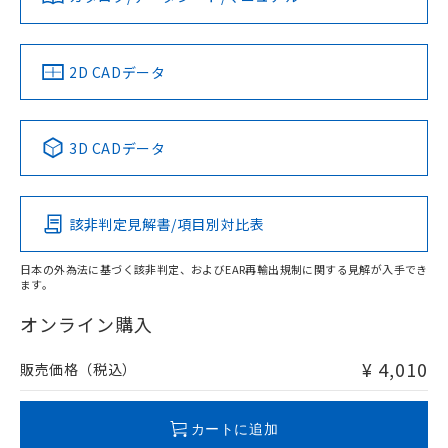
ソフトウェアの使用条件
お問い合わせ
中国 RoHS
注意事項・凡例
2D CADデータ
中国 RoHS表
※1 ※2
3D CADデータ
Pb
Hg
Cd
Cr(VI)
該非判定見解書/項目別対比表
X
O
O
O
日本の外為法に基づく該非判定、およびEAR再輸出規制に関する見解が入手でき
ます。
"対応済み"や非含有の記載がされた商品であっても、流通
在庫等で未対応品が混在する可能性があります。
オンライン購入
非含有品が必要な際は、弊社営業部門もしくは販売店へお
問い合わせください。
¥ 4,010
販売価格（税込）
この製品のRoHS/REACH対応状況ページへ
カートに追加