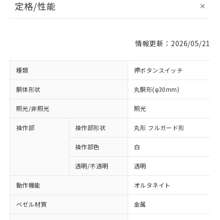
定格/性能
情報更新：2026/05/21
種類
押ボタンスイッチ
胴体形状
丸胴形(φ30mm)
照光/非照光
照光
操作部
操作部形状
丸形 フルガード形
操作部色
白
透明/不透明
透明
動作機能
オルタネイト
ベゼル材質
金属