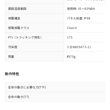
事前の承諾なく第三者に漏洩または開
準値以下であることを示します。
該第三者に通知します。また当社は、
示しないようお願いします。
部品在庫の切り替え状況などにより、予定
「10」：通常の使用状況下において有害物
周囲湿度範囲
使用時: 35～85%RH
販売先および販売に係わる関係者が違
マイパーツ機能（部品リスト作成サー
空
受注生産機種、また在庫状況の
月が前後することがあります。
質が外部に漏えいし、環境に深刻な影響を
法に輸出するおそれがある場合は、取
ビス）をご利用いただくには、I-Web
白
情報を公開していない機種
保護構造
パネル前面: IP66
及ぼさない年数を意味します。
り引きをいたしません。
メンバーズにご登録されている必要が
「－」：未確認です。当社販売部門へお問
あります。
感電保護クラス
Class II
い合わせください。
お客様が当ウェブサイト上で当社にご
※3 非含有証明書ダウンロード
登録された部品リストについて、当社
PTI（トラッキング特性）
175
および当社の共同利用者が、当社の製
下記の非含有証明書をダウンロードするこ
品・サービスに関するお客様との取
汚染度
3 (EN60947-5-1)
とができます。
合意する
キャンセル
引・商談に必要な範囲で利用すること
質量
約75g
をご了承ください。
EU RoHS指令（10物質）の非含有証明書
※当社の共同利用者とは、
"個人情報
51物質の非含有証明書（当社基準）
の共同利用に関して"
の「1.共同利
※本証明書は発行日時点で非含有を証明す
用者の範囲」に記載されている法人を
動作特性
るもので、過去に遡って非含有を証明する
指します。
ものではありません。
また、RoHS指令のフタル酸エステル類４
全体の動きに必要な力(TTF)
物質の対応では、対応完了までの期間は出
荷製品に未対応品が混在することから備考
全体の動き(TT)
欄に対応日を記載しておりました。
既に当社にて対応品への在庫切替を完了