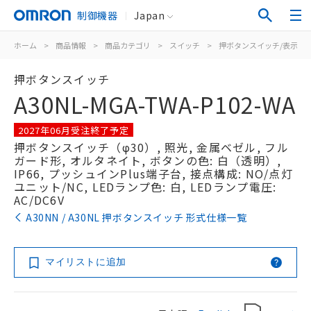
制御機器
Japan
ホーム
>
商品情報
>
商品カテゴリ
>
スイッチ
>
押ボタンスイッチ/表示灯
押ボタンスイッチ
A30NL-MGA-TWA-P102-WA
2027年06月受注終了予定
押ボタンスイッチ（φ30）, 照光, 金属ベゼル, フル
ガード形, オルタネイト, ボタンの色: 白（透明）,
IP66, プッシュインPlus端子台, 接点構成: NO/点灯
ユニット/NC, LEDランプ色: 白, LEDランプ電圧:
AC/DC6V
A30NN / A30NL 押ボタンスイッチ 形式仕様一覧
マイリストに追加